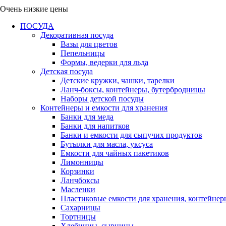
Очень низкие цены
ПОСУДА
Декоративная посуда
Вазы для цветов
Пепельницы
Формы, ведерки для льда
Детская посуда
Детские кружки, чашки, тарелки
Ланч-боксы, контейнеры, бутербродницы
Наборы детской посуды
Контейнеры и емкости для хранения
Банки для меда
Банки для напитков
Банки и емкости для сыпучих продуктов
Бутылки для масла, уксуса
Емкости для чайных пакетиков
Лимонницы
Корзинки
Ланчбоксы
Масленки
Пластиковые емкости для хранения, контейнер
Сахарницы
Тортницы
Хлебницы, сырницы