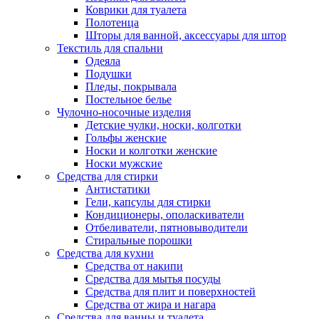
Коврики для туалета
Полотенца
Шторы для ванной, аксессуары для штор
Текстиль для спальни
Одеяла
Подушки
Пледы, покрывала
Постельное белье
Чулочно-носочные изделия
Детские чулки, носки, колготки
Гольфы женские
Носки и колготки женские
Носки мужские
Средства для стирки
Антистатики
Гели, капсулы для стирки
Кондиционеры, ополаскиватели
Отбеливатели, пятновыводители
Стиральные порошки
Средства для кухни
Средства от накипи
Средства для мытья посуды
Средства для плит и поверхностей
Средства от жира и нагара
Средства для ванны и туалета