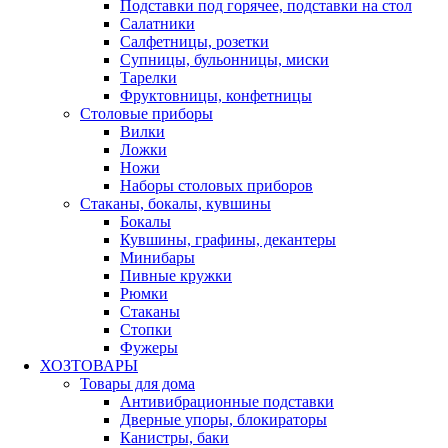
Подставки под горячее, подставки на стол
Салатники
Салфетницы, розетки
Супницы, бульонницы, миски
Тарелки
Фруктовницы, конфетницы
Столовые приборы
Вилки
Ложки
Ножи
Наборы столовых приборов
Стаканы, бокалы, кувшины
Бокалы
Кувшины, графины, декантеры
Минибары
Пивные кружки
Рюмки
Стаканы
Стопки
Фужеры
ХОЗТОВАРЫ
Товары для дома
Антивибрационные подставки
Дверные упоры, блокираторы
Канистры, баки