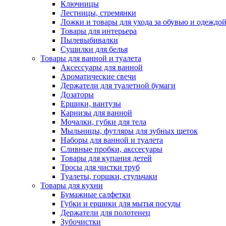
Ключницы
Лестницы, стремянки
Ложки и товары для ухода за обувью и одеждо
Товары для интерьера
Пылевыбивалки
Сушилки для белья
Товары для ванной и туалета
Аксессуары для ванной
Ароматические свечи
Держатели для туалетной бумаги
Дозаторы
Ершики, вантузы
Карнизы для ванной
Мочалки, губки для тела
Мыльницы, футляры для зубных щеток
Наборы для ванной и туалета
Сливные пробки, акссесуары
Товары для купания детей
Тросы для чистки труб
Туалеты, горшки, стульчаки
Товары для кухни
Бумажные салфетки
Губки и ершики для мытья посуды
Держатели для полотенец
Зубочистки