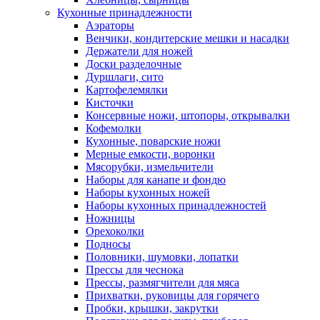
Кухонные принадлежности
Аэраторы
Венчики, кондитерские мешки и насадки
Держатели для ножей
Доски разделочные
Дуршлаги, сито
Картофелемялки
Кисточки
Консервные ножи, штопоры, открывалки
Кофемолки
Кухонные, поварские ножи
Мерные емкости, воронки
Мясорубки, измельчители
Наборы для канапе и фондю
Наборы кухонных ножей
Наборы кухонных принадлежностей
Ножницы
Орехоколки
Подносы
Половники, шумовки, лопатки
Прессы для чеснока
Прессы, размягчители для мяса
Прихватки, руковицы для горячего
Пробки, крышки, закрутки