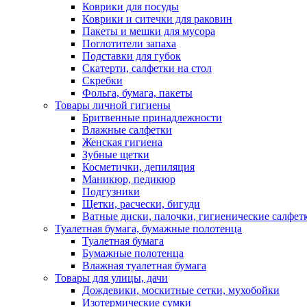
Коврики для посуды
Коврики и ситечки для раковин
Пакеты и мешки для мусора
Поглотители запаха
Подставки для губок
Скатерти, салфетки на стол
Скребки
Фольга, бумага, пакеты
Товары личной гигиены
Бритвенные принадлежности
Влажные салфетки
Женская гигиена
Зубные щетки
Косметички, депиляция
Маникюр, педикюр
Подгузники
Щетки, расчески, бигуди
Ватные диски, палочки, гигиенические салфет
Туалетная бумага, бумажные полотенца
Туалетная бумага
Бумажные полотенца
Влажная туалетная бумага
Товары для улицы, дачи
Дождевики, москитные сетки, мухобойки
Изотермические сумки