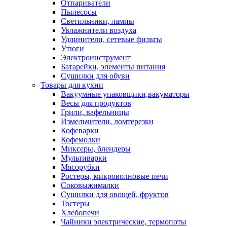
Отпариватели
Пылесосы
Светильники, лампы
Увлажнители воздуха
Удлинители, сетевые фильты
Утюги
Электроинструмент
Батарейки, элементы питания
Сушилки для обуви
Товары для кухни
Вакуумные упаковщики,вакуматоры
Весы для продуктов
Грили, вафельницы
Измельчители, ломтерезки
Кофеварки
Кофемолки
Миксеры, блендеры
Мультиварки
Мясорубки
Ростеры, микроволновые печи
Соковыжималки
Сушилки для овощей, фруктов
Тостеры
Хлебопечи
Чайники электрические, термопоты