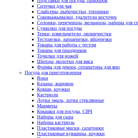
Подставки для посуды, приборов
Ситечки для чая
Слайсеры, рыбочистки, топорики
Соковыжымалки, удалители косточек
Солонки, перечницы, мельницы, наборы для с
Сушилки для посуды
Терки, измельчители, овощечистки
Тесторезки, лапшерезки, яйцерезки
Товары для работы с тестом
Товары для праздников
Точилки для ножей
Щипцы, молотки для мяса
Формы для декора, сепараторы для яиц
Посуда для приготовления
Воки
Казаны, жаровни
Ковши, кружки
Кастрюли
Лотки эмаль, лотки стеклянные
Мармиты
Крышки для посуды, СВЧ
Наборы для сыра
Наборы кастрюль
Пластиковые миски, салатники
Пластиковые кувшины, кружки