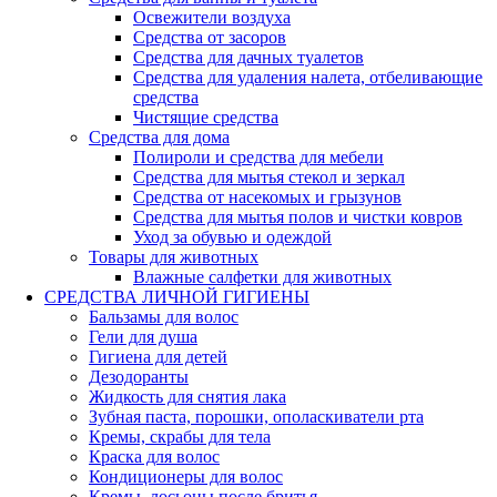
Освежители воздуха
Средства от засоров
Средства для дачных туалетов
Средства для удаления налета, отбеливающие
средства
Чистящие средства
Средства для дома
Полироли и средства для мебели
Средства для мытья стекол и зеркал
Средства от насекомых и грызунов
Средства для мытья полов и чистки ковров
Уход за обувью и одеждой
Товары для животных
Влажные салфетки для животных
СРЕДСТВА ЛИЧНОЙ ГИГИЕНЫ
Бальзамы для волос
Гели для душа
Гигиена для детей
Дезодоранты
Жидкость для снятия лака
Зубная паста, порошки, ополаскиватели рта
Кремы, скрабы для тела
Краска для волос
Кондиционеры для волос
Кремы, лосьоны после бритья