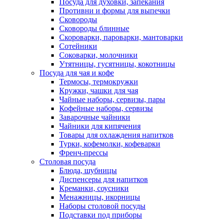
Посуда для духовки, запекания
Противни и формы для выпечки
Сковороды
Сковороды блинные
Скороварки, пароварки, мантоварки
Сотейники
Соковарки, молочники
Утятницы, гусятницы, кокотницы
Посуда для чая и кофе
Термосы, термокружки
Кружки, чашки для чая
Чайные наборы, сервизы, пары
Кофейные наборы, сервизы
Заварочные чайники
Чайники для кипячения
Товары для охлаждения напитков
Турки, кофемолки, кофеварки
Френч-прессы
Столовая посуда
Блюда, шубницы
Диспенсеры для напитков
Креманки, соусники
Менажницы, икорницы
Наборы столовой посуды
Подставки под приборы