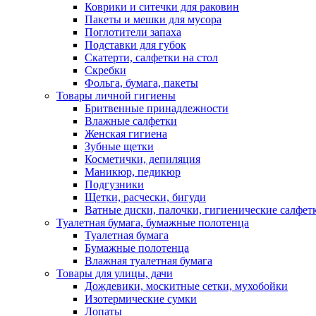
Коврики и ситечки для раковин
Пакеты и мешки для мусора
Поглотители запаха
Подставки для губок
Скатерти, салфетки на стол
Скребки
Фольга, бумага, пакеты
Товары личной гигиены
Бритвенные принадлежности
Влажные салфетки
Женская гигиена
Зубные щетки
Косметички, депиляция
Маникюр, педикюр
Подгузники
Щетки, расчески, бигуди
Ватные диски, палочки, гигиенические салфет
Туалетная бумага, бумажные полотенца
Туалетная бумага
Бумажные полотенца
Влажная туалетная бумага
Товары для улицы, дачи
Дождевики, москитные сетки, мухобойки
Изотермические сумки
Лопаты