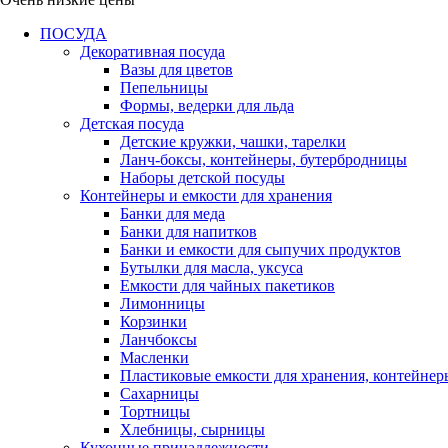
ПОСУДА
Декоративная посуда
Вазы для цветов
Пепельницы
Формы, ведерки для льда
Детская посуда
Детские кружки, чашки, тарелки
Ланч-боксы, контейнеры, бутербродницы
Наборы детской посуды
Контейнеры и емкости для хранения
Банки для меда
Банки для напитков
Банки и емкости для сыпучих продуктов
Бутылки для масла, уксуса
Емкости для чайных пакетиков
Лимонницы
Корзинки
Ланчбоксы
Масленки
Пластиковые емкости для хранения, контейнер
Сахарницы
Тортницы
Хлебницы, сырницы
Кухонные принадлежности