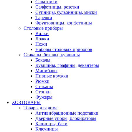
Салатники
Салфетницы, розетки
Супницы, бульонницы, миски
Тарелки
Фруктовницы, конфетницы
Столовые приборы
Вилки
Ложки
Ножи
Наборы столовых приборов
Стаканы, бокалы, кувшины
Бокалы
Кувшины, графины, декантеры
Минибары
Пивные кружки
Рюмки
Стаканы
Стопки
Фужеры
ХОЗТОВАРЫ
Товары для дома
Антивибрационные подставки
Дверные упоры, блокираторы
Канистры, баки
Ключницы