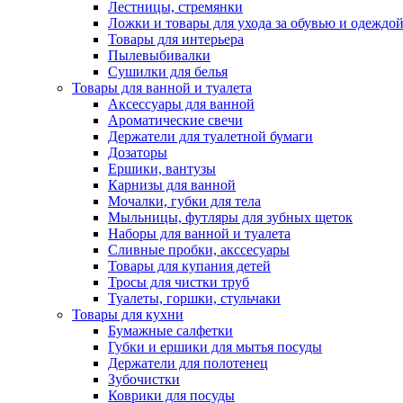
Лестницы, стремянки
Ложки и товары для ухода за обувью и одеждо
Товары для интерьера
Пылевыбивалки
Сушилки для белья
Товары для ванной и туалета
Аксессуары для ванной
Ароматические свечи
Держатели для туалетной бумаги
Дозаторы
Ершики, вантузы
Карнизы для ванной
Мочалки, губки для тела
Мыльницы, футляры для зубных щеток
Наборы для ванной и туалета
Сливные пробки, акссесуары
Товары для купания детей
Тросы для чистки труб
Туалеты, горшки, стульчаки
Товары для кухни
Бумажные салфетки
Губки и ершики для мытья посуды
Держатели для полотенец
Зубочистки
Коврики для посуды