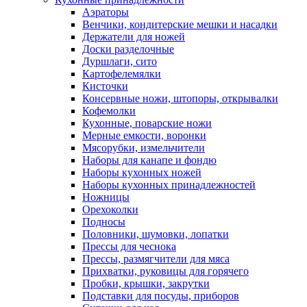
Аэраторы
Венчики, кондитерские мешки и насадки
Держатели для ножей
Доски разделочные
Дуршлаги, сито
Картофелемялки
Кисточки
Консервные ножи, штопоры, открывалки
Кофемолки
Кухонные, поварские ножи
Мерные емкости, воронки
Мясорубки, измельчители
Наборы для канапе и фондю
Наборы кухонных ножей
Наборы кухонных принадлежностей
Ножницы
Орехоколки
Подносы
Половники, шумовки, лопатки
Прессы для чеснока
Прессы, размягчители для мяса
Прихватки, руковицы для горячего
Пробки, крышки, закрутки
Подставки для посуды, приборов