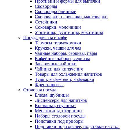
Противни и формы для выпечки
Сковороды
Сковороды блинные
Скороварки, пароварки, мантоварки
Сотейники
Соковарки, молочники
Утятницы, гусятницы, кокотницы
Посуда для чая и кофе
Термосы, термокружки
Кружки, чашки для чая
Чайные наборы, сервизы, пары
Кофейные наборы, сервизы
Заварочные чайники
Чайники для кипячения
Товары для охлаждения напитков
Турки, кофемолки, кофеварки
Френч-прессы
Столовая посуда
Блюда, шубницы
Диспенсеры для напитков
Креманки, соусники
Менажницы, икорницы
Наборы столовой посуды
Подставки под приборы
Подставки под горячее, подставки на стол