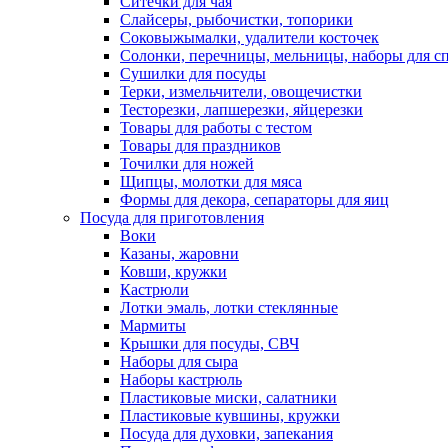
Ситечки для чая
Слайсеры, рыбочистки, топорики
Соковыжымалки, удалители косточек
Солонки, перечницы, мельницы, наборы для с
Сушилки для посуды
Терки, измельчители, овощечистки
Тесторезки, лапшерезки, яйцерезки
Товары для работы с тестом
Товары для праздников
Точилки для ножей
Щипцы, молотки для мяса
Формы для декора, сепараторы для яиц
Посуда для приготовления
Воки
Казаны, жаровни
Ковши, кружки
Кастрюли
Лотки эмаль, лотки стеклянные
Мармиты
Крышки для посуды, СВЧ
Наборы для сыра
Наборы кастрюль
Пластиковые миски, салатники
Пластиковые кувшины, кружки
Посуда для духовки, запекания