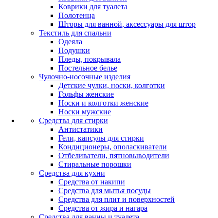
Коврики для туалета
Полотенца
Шторы для ванной, аксессуары для штор
Текстиль для спальни
Одеяла
Подушки
Пледы, покрывала
Постельное белье
Чулочно-носочные изделия
Детские чулки, носки, колготки
Гольфы женские
Носки и колготки женские
Носки мужские
Средства для стирки
Антистатики
Гели, капсулы для стирки
Кондиционеры, ополаскиватели
Отбеливатели, пятновыводители
Стиральные порошки
Средства для кухни
Средства от накипи
Средства для мытья посуды
Средства для плит и поверхностей
Средства от жира и нагара
Средства для ванны и туалета