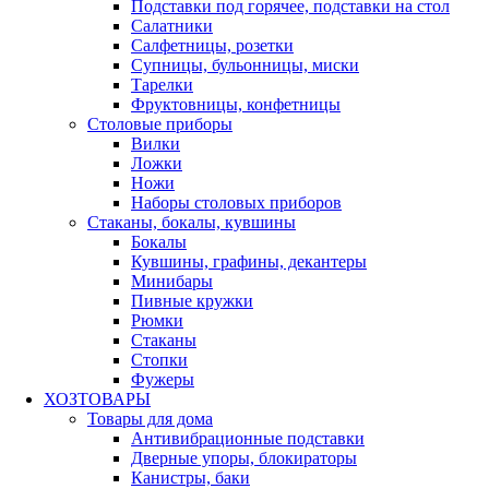
Подставки под горячее, подставки на стол
Салатники
Салфетницы, розетки
Супницы, бульонницы, миски
Тарелки
Фруктовницы, конфетницы
Столовые приборы
Вилки
Ложки
Ножи
Наборы столовых приборов
Стаканы, бокалы, кувшины
Бокалы
Кувшины, графины, декантеры
Минибары
Пивные кружки
Рюмки
Стаканы
Стопки
Фужеры
ХОЗТОВАРЫ
Товары для дома
Антивибрационные подставки
Дверные упоры, блокираторы
Канистры, баки