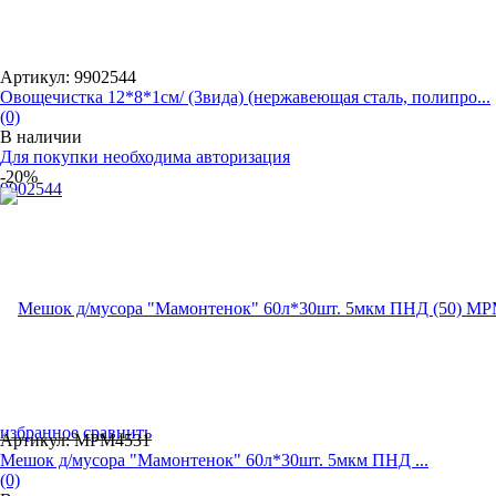
Артикул: 9902544
Овощечистка 12*8*1см/ (3вида) (нержавеющая сталь, полипро...
(0)
В наличии
Для покупки необходима авторизация
-20%
избранное
сравнить
Артикул: MPM4531
Мешок д/мусора "Мамонтенок" 60л*30шт. 5мкм ПНД ...
(0)