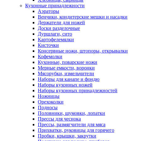
Кухонные принадлежности
Аэраторы
Венчики, кондитерские мешки и насадки
Держатели для ножей
Доски разделочные
Дуршлаги, сито
Картофелемялки
Кисточки
Консервные ножи, штопоры, открывалки
Кофемолки
Кухонные, поварские ножи
Мерные емкости, воронки
Мясорубки, измельчители
Наборы для канапе и фондю
Наборы кухонных ножей
Наборы кухонных принадлежностей
Ножницы
Орехоколки
Подносы
Половники, шумовки, лопатки
Прессы для чеснока
Прессы, размягчители для мяса
Прихватки, руковицы для горячего
Пробки, крышки, закрутки