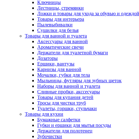
Ключницы
Лестницы, стремянки
Ложки и товары для ухода за обувью и одеждо
Товары для интерьера
Пылевыбивалки
Сушилки для белья
Товары для ванной и туалета
Аксессуары для ванной
Ароматические свечи
Держатели для туалетной бумаги
Дозаторы
Ершики, вантузы
Карнизы для ванной
Мочалки, губки для тела
Мыльницы, футляры для зубных щеток
Наборы для ванной и туалета
Сливные пробки, акссесуары
Товары для купания детей
Тросы для чистки труб
Туалеты, горшки, стульчаки
Товары для кухни
Бумажные салфетки
Губки и ершики для мытья посуды
Держатели для полотенец
Зубочистки