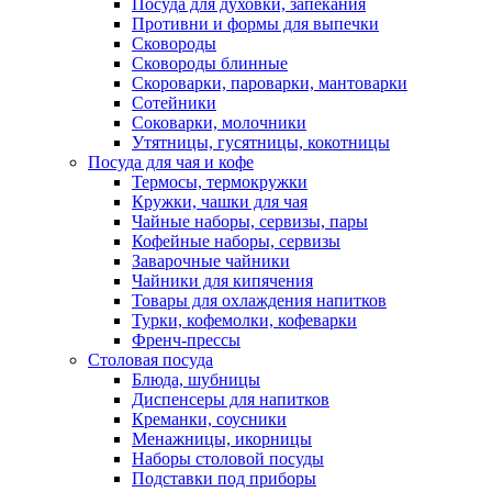
Посуда для духовки, запекания
Противни и формы для выпечки
Сковороды
Сковороды блинные
Скороварки, пароварки, мантоварки
Сотейники
Соковарки, молочники
Утятницы, гусятницы, кокотницы
Посуда для чая и кофе
Термосы, термокружки
Кружки, чашки для чая
Чайные наборы, сервизы, пары
Кофейные наборы, сервизы
Заварочные чайники
Чайники для кипячения
Товары для охлаждения напитков
Турки, кофемолки, кофеварки
Френч-прессы
Столовая посуда
Блюда, шубницы
Диспенсеры для напитков
Креманки, соусники
Менажницы, икорницы
Наборы столовой посуды
Подставки под приборы