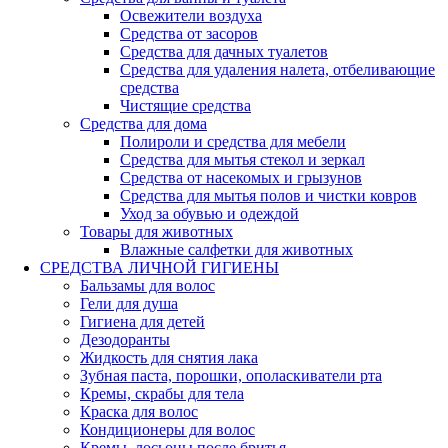
Освежители воздуха
Средства от засоров
Средства для дачных туалетов
Средства для удаления налета, отбеливающие
средства
Чистящие средства
Средства для дома
Полироли и средства для мебели
Средства для мытья стекол и зеркал
Средства от насекомых и грызунов
Средства для мытья полов и чистки ковров
Уход за обувью и одеждой
Товары для животных
Влажные салфетки для животных
СРЕДСТВА ЛИЧНОЙ ГИГИЕНЫ
Бальзамы для волос
Гели для душа
Гигиена для детей
Дезодоранты
Жидкость для снятия лака
Зубная паста, порошки, ополаскиватели рта
Кремы, скрабы для тела
Краска для волос
Кондиционеры для волос
Кремы, лосьоны после бритья