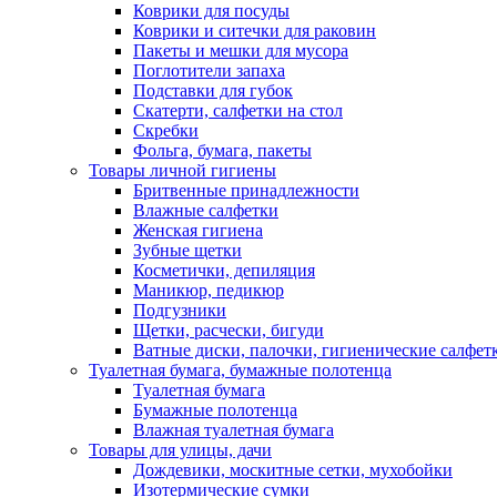
Коврики для посуды
Коврики и ситечки для раковин
Пакеты и мешки для мусора
Поглотители запаха
Подставки для губок
Скатерти, салфетки на стол
Скребки
Фольга, бумага, пакеты
Товары личной гигиены
Бритвенные принадлежности
Влажные салфетки
Женская гигиена
Зубные щетки
Косметички, депиляция
Маникюр, педикюр
Подгузники
Щетки, расчески, бигуди
Ватные диски, палочки, гигиенические салфет
Туалетная бумага, бумажные полотенца
Туалетная бумага
Бумажные полотенца
Влажная туалетная бумага
Товары для улицы, дачи
Дождевики, москитные сетки, мухобойки
Изотермические сумки