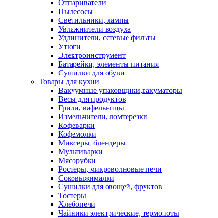
Отпариватели
Пылесосы
Светильники, лампы
Увлажнители воздуха
Удлинители, сетевые фильты
Утюги
Электроинструмент
Батарейки, элементы питания
Сушилки для обуви
Товары для кухни
Вакуумные упаковщики,вакуматоры
Весы для продуктов
Грили, вафельницы
Измельчители, ломтерезки
Кофеварки
Кофемолки
Миксеры, блендеры
Мультиварки
Мясорубки
Ростеры, микроволновые печи
Соковыжималки
Сушилки для овощей, фруктов
Тостеры
Хлебопечи
Чайники электрические, термопоты