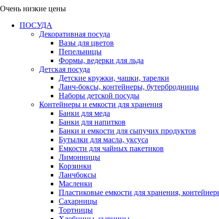
Очень низкие цены
ПОСУДА
Декоративная посуда
Вазы для цветов
Пепельницы
Формы, ведерки для льда
Детская посуда
Детские кружки, чашки, тарелки
Ланч-боксы, контейнеры, бутербродницы
Наборы детской посуды
Контейнеры и емкости для хранения
Банки для меда
Банки для напитков
Банки и емкости для сыпучих продуктов
Бутылки для масла, уксуса
Емкости для чайных пакетиков
Лимонницы
Корзинки
Ланчбоксы
Масленки
Пластиковые емкости для хранения, контейнер
Сахарницы
Тортницы
Хлебницы, сырницы