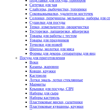
Подставки для посуды, приборов
Ситечки для чая
Слайсеры, рыбочистки, топорики
Соковыжымалки, удалители косточек
Солонки, перечницы, мельницы, наборы для с
Сушилки для посуды
Терки, измельчители, овощечистки
Тесторезки, лапшерезки, яйцерезки
Товары для работы с тестом
Товары для праздников
Точилки для ножей
Щипцы, молотки для мяса
Формы для декора, сепараторы для яиц
Посуда для приготовления
Воки
Казаны, жаровни
Ковши, кружки
Кастрюли
Лотки эмаль, лотки стеклянные
Мармиты
Крышки для посуды, СВЧ
Наборы для сыра
Наборы кастрюль
Пластиковые миски, салатники
Пластиковые кувшины, кружки