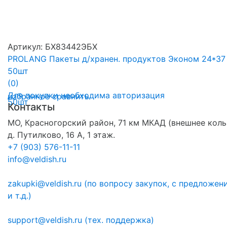
Артикул: БХ83442ЭБХ
PROLANG Пакеты д/хранен. продуктов Эконом 24*37
50шт
(0)
Для покупки необходима авторизация
избранное
сравнить
Контакты
МО, Красногорский район, 71 км МКАД (внешнее коль
д. Путилково, 16 А, 1 этаж.
+7 (903) 576-11-11
info@veldish.ru
zakupki@veldish.ru (по вопросу закупок, с предложе
и т.д.)
support@veldish.ru (тех. поддержка)