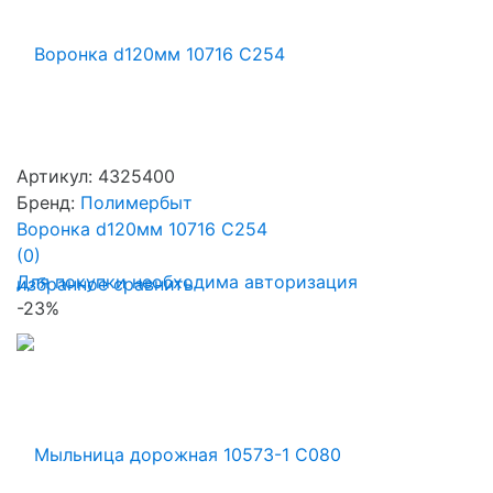
Артикул: 4325400
Бренд:
Полимербыт
Воронка d120мм 10716 С254
(0)
Для покупки необходима авторизация
избранное
сравнить
-23%