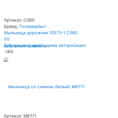
Артикул: С080
Бренд:
Полимербыт
Мыльница дорожная 10573-1 С080
(0)
Для покупки необходима авторизация
избранное
сравнить
-18%
Артикул: М6771