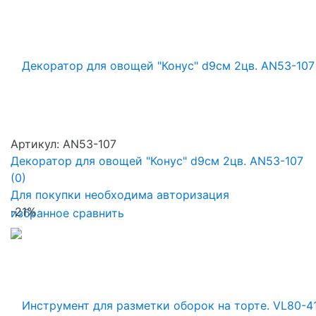
Артикул: AN53-107
Декоратор для овощей "Конус" d9см 2цв. AN53-107
(0)
Для покупки необходима авторизация
-21%
избранное
сравнить