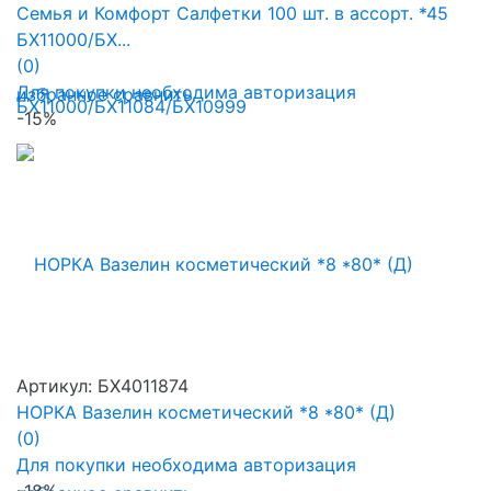
Семья и Комфорт Салфетки 100 шт. в ассорт. *45
БХ11000/БХ...
(0)
Для покупки необходима авторизация
избранное
сравнить
-15%
Артикул: БХ4011874
НОРКА Вазелин косметический *8 *80* (Д)
(0)
Для покупки необходима авторизация
-18%