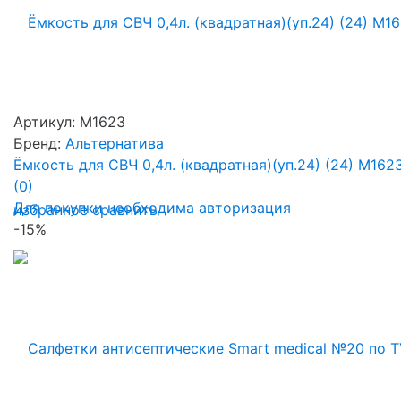
Артикул: М1623
Бренд:
Альтернатива
Ёмкость для СВЧ 0,4л. (квадратная)(уп.24) (24) М162
(0)
Для покупки необходима авторизация
избранное
сравнить
-15%