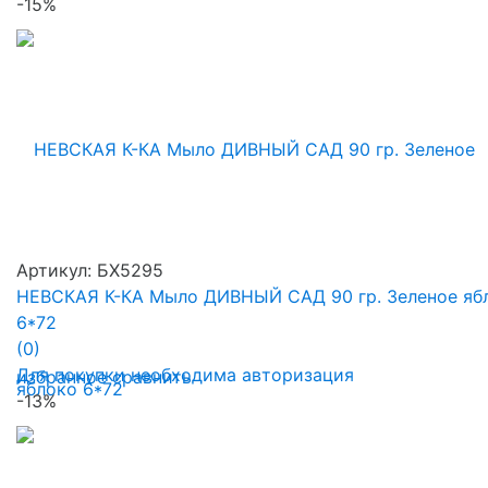
-15%
Артикул: БХ5295
НЕВСКАЯ К-КА Мыло ДИВНЫЙ САД 90 гр. Зеленое яб
6*72
(0)
Для покупки необходима авторизация
избранное
сравнить
-13%