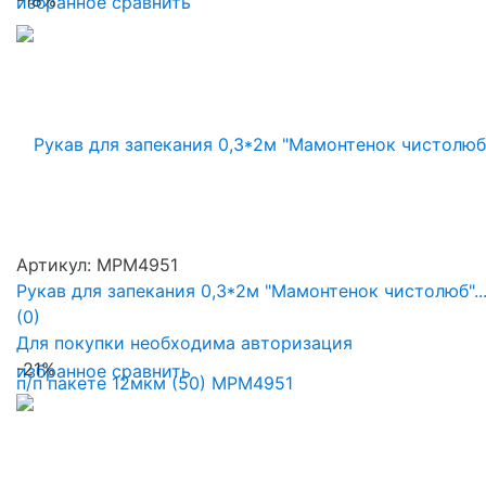
избранное
сравнить
Артикул: MPM4951
Рукав для запекания 0,3*2м "Мамонтенок чистолюб"..
(0)
Для покупки необходима авторизация
-21%
избранное
сравнить