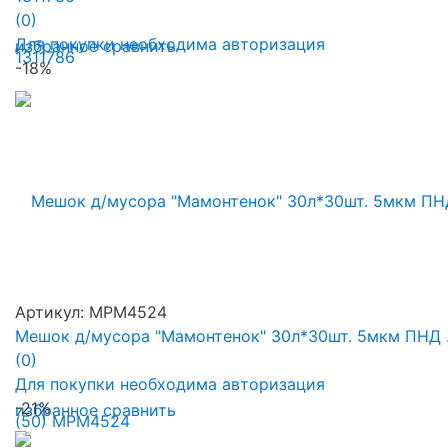
(0)
Для покупки необходима авторизация
избранное
сравнить
-18%
Артикул: MPM4524
Мешок д/мусора "Мамонтенок" 30л*30шт. 5мкм ПНД .
(0)
Для покупки необходима авторизация
-21%
избранное
сравнить