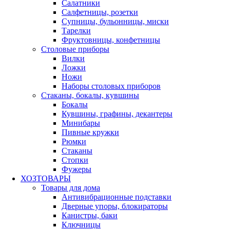
Салатники
Салфетницы, розетки
Супницы, бульонницы, миски
Тарелки
Фруктовницы, конфетницы
Столовые приборы
Вилки
Ложки
Ножи
Наборы столовых приборов
Стаканы, бокалы, кувшины
Бокалы
Кувшины, графины, декантеры
Минибары
Пивные кружки
Рюмки
Стаканы
Стопки
Фужеры
ХОЗТОВАРЫ
Товары для дома
Антивибрационные подставки
Дверные упоры, блокираторы
Канистры, баки
Ключницы