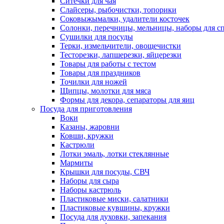
Ситечки для чая
Слайсеры, рыбочистки, топорики
Соковыжымалки, удалители косточек
Солонки, перечницы, мельницы, наборы для с
Сушилки для посуды
Терки, измельчители, овощечистки
Тесторезки, лапшерезки, яйцерезки
Товары для работы с тестом
Товары для праздников
Точилки для ножей
Щипцы, молотки для мяса
Формы для декора, сепараторы для яиц
Посуда для приготовления
Воки
Казаны, жаровни
Ковши, кружки
Кастрюли
Лотки эмаль, лотки стеклянные
Мармиты
Крышки для посуды, СВЧ
Наборы для сыра
Наборы кастрюль
Пластиковые миски, салатники
Пластиковые кувшины, кружки
Посуда для духовки, запекания