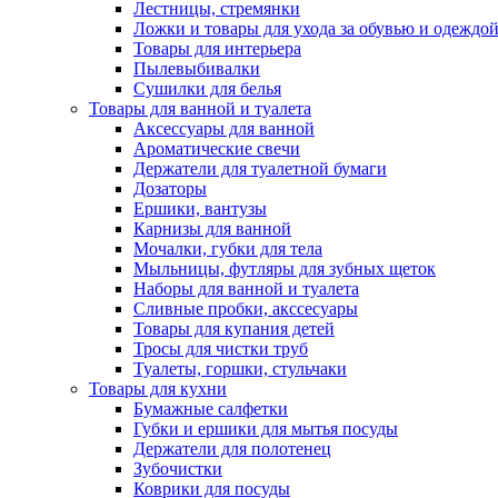
Лестницы, стремянки
Ложки и товары для ухода за обувью и одеждо
Товары для интерьера
Пылевыбивалки
Сушилки для белья
Товары для ванной и туалета
Аксессуары для ванной
Ароматические свечи
Держатели для туалетной бумаги
Дозаторы
Ершики, вантузы
Карнизы для ванной
Мочалки, губки для тела
Мыльницы, футляры для зубных щеток
Наборы для ванной и туалета
Сливные пробки, акссесуары
Товары для купания детей
Тросы для чистки труб
Туалеты, горшки, стульчаки
Товары для кухни
Бумажные салфетки
Губки и ершики для мытья посуды
Держатели для полотенец
Зубочистки
Коврики для посуды