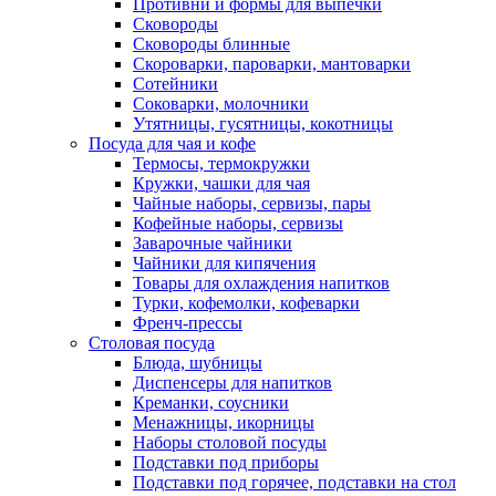
Противни и формы для выпечки
Сковороды
Сковороды блинные
Скороварки, пароварки, мантоварки
Сотейники
Соковарки, молочники
Утятницы, гусятницы, кокотницы
Посуда для чая и кофе
Термосы, термокружки
Кружки, чашки для чая
Чайные наборы, сервизы, пары
Кофейные наборы, сервизы
Заварочные чайники
Чайники для кипячения
Товары для охлаждения напитков
Турки, кофемолки, кофеварки
Френч-прессы
Столовая посуда
Блюда, шубницы
Диспенсеры для напитков
Креманки, соусники
Менажницы, икорницы
Наборы столовой посуды
Подставки под приборы
Подставки под горячее, подставки на стол