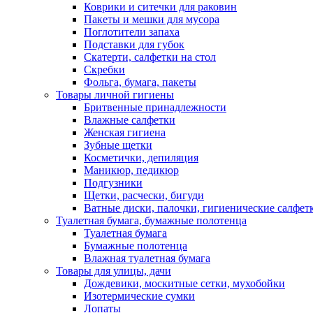
Коврики и ситечки для раковин
Пакеты и мешки для мусора
Поглотители запаха
Подставки для губок
Скатерти, салфетки на стол
Скребки
Фольга, бумага, пакеты
Товары личной гигиены
Бритвенные принадлежности
Влажные салфетки
Женская гигиена
Зубные щетки
Косметички, депиляция
Маникюр, педикюр
Подгузники
Щетки, расчески, бигуди
Ватные диски, палочки, гигиенические салфет
Туалетная бумага, бумажные полотенца
Туалетная бумага
Бумажные полотенца
Влажная туалетная бумага
Товары для улицы, дачи
Дождевики, москитные сетки, мухобойки
Изотермические сумки
Лопаты