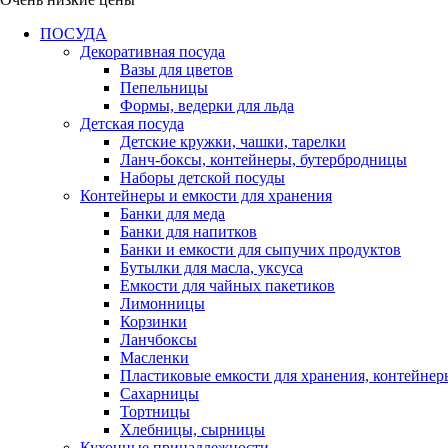
ПОСУДА
Декоративная посуда
Вазы для цветов
Пепельницы
Формы, ведерки для льда
Детская посуда
Детские кружки, чашки, тарелки
Ланч-боксы, контейнеры, бутербродницы
Наборы детской посуды
Контейнеры и емкости для хранения
Банки для меда
Банки для напитков
Банки и емкости для сыпучих продуктов
Бутылки для масла, уксуса
Емкости для чайных пакетиков
Лимонницы
Корзинки
Ланчбоксы
Масленки
Пластиковые емкости для хранения, контейнер
Сахарницы
Тортницы
Хлебницы, сырницы
Кухонные принадлежности