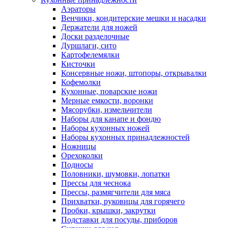
Аэраторы
Венчики, кондитерские мешки и насадки
Держатели для ножей
Доски разделочные
Дуршлаги, сито
Картофелемялки
Кисточки
Консервные ножи, штопоры, открывалки
Кофемолки
Кухонные, поварские ножи
Мерные емкости, воронки
Мясорубки, измельчители
Наборы для канапе и фондю
Наборы кухонных ножей
Наборы кухонных принадлежностей
Ножницы
Орехоколки
Подносы
Половники, шумовки, лопатки
Прессы для чеснока
Прессы, размягчители для мяса
Прихватки, руковицы для горячего
Пробки, крышки, закрутки
Подставки для посуды, приборов