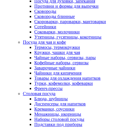
Посуда для духовки, запекания
Противни и формы для выпечки
Сковороды
Сковороды блинные
Скороварки, пароварки, мантоварки
Сотейники
Соковарки, молочники
Утятницы, гусятницы, кокотницы
Посуда для чая и кофе
Термосы, термокружки
Кружки, чашки для чая
Чайные наборы, сервизы, пары
Кофейные наборы, сервизы
Заварочные чайники
Чайники для кипячения
Товары для охлаждения напитков
Турки, кофемолки, кофеварки
Френч-прессы
Столовая посуда
Блюда, шубницы
Диспенсеры для напитков
Креманки, соусники
Менажницы, икорницы
Наборы столовой посуды
Подставки под приборы