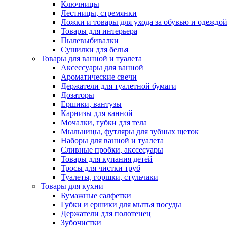
Ключницы
Лестницы, стремянки
Ложки и товары для ухода за обувью и одеждо
Товары для интерьера
Пылевыбивалки
Сушилки для белья
Товары для ванной и туалета
Аксессуары для ванной
Ароматические свечи
Держатели для туалетной бумаги
Дозаторы
Ершики, вантузы
Карнизы для ванной
Мочалки, губки для тела
Мыльницы, футляры для зубных щеток
Наборы для ванной и туалета
Сливные пробки, акссесуары
Товары для купания детей
Тросы для чистки труб
Туалеты, горшки, стульчаки
Товары для кухни
Бумажные салфетки
Губки и ершики для мытья посуды
Держатели для полотенец
Зубочистки