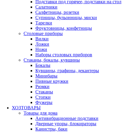
Подставки под горячее, подставки на стол
Салатники
Салфетницы, розетки
Супницы, бульонницы, миски
Тарелки
Фруктовницы, конфетницы
Столовые приборы
Вилки
Ложки
Ножи
Наборы столовых приборов
Стаканы, бокалы, кувшины
Бокалы
Кувшины, графины, декантеры
Минибары
Пивные кружки
Рюмки
Стаканы
Стопки
Фужеры
ХОЗТОВАРЫ
Товары для дома
Антивибрационные подставки
Дверные упоры, блокираторы
Канистры, баки