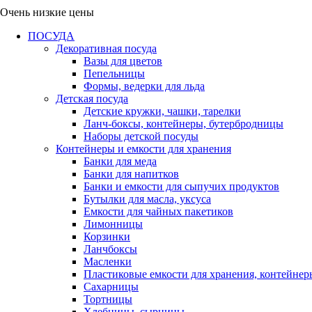
Очень низкие цены
ПОСУДА
Декоративная посуда
Вазы для цветов
Пепельницы
Формы, ведерки для льда
Детская посуда
Детские кружки, чашки, тарелки
Ланч-боксы, контейнеры, бутербродницы
Наборы детской посуды
Контейнеры и емкости для хранения
Банки для меда
Банки для напитков
Банки и емкости для сыпучих продуктов
Бутылки для масла, уксуса
Емкости для чайных пакетиков
Лимонницы
Корзинки
Ланчбоксы
Масленки
Пластиковые емкости для хранения, контейнер
Сахарницы
Тортницы
Хлебницы, сырницы