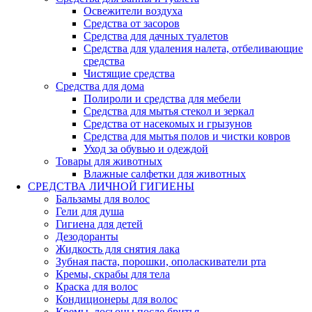
Освежители воздуха
Средства от засоров
Средства для дачных туалетов
Средства для удаления налета, отбеливающие
средства
Чистящие средства
Средства для дома
Полироли и средства для мебели
Средства для мытья стекол и зеркал
Средства от насекомых и грызунов
Средства для мытья полов и чистки ковров
Уход за обувью и одеждой
Товары для животных
Влажные салфетки для животных
СРЕДСТВА ЛИЧНОЙ ГИГИЕНЫ
Бальзамы для волос
Гели для душа
Гигиена для детей
Дезодоранты
Жидкость для снятия лака
Зубная паста, порошки, ополаскиватели рта
Кремы, скрабы для тела
Краска для волос
Кондиционеры для волос
Кремы, лосьоны после бритья