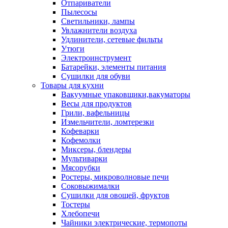
Отпариватели
Пылесосы
Светильники, лампы
Увлажнители воздуха
Удлинители, сетевые фильты
Утюги
Электроинструмент
Батарейки, элементы питания
Сушилки для обуви
Товары для кухни
Вакуумные упаковщики,вакуматоры
Весы для продуктов
Грили, вафельницы
Измельчители, ломтерезки
Кофеварки
Кофемолки
Миксеры, блендеры
Мультиварки
Мясорубки
Ростеры, микроволновые печи
Соковыжималки
Сушилки для овощей, фруктов
Тостеры
Хлебопечи
Чайники электрические, термопоты