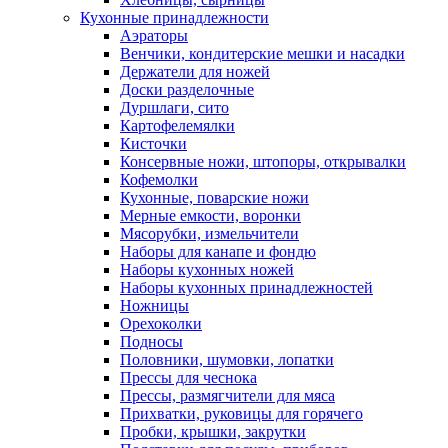
Кухонные принадлежности
Аэраторы
Венчики, кондитерские мешки и насадки
Держатели для ножей
Доски разделочные
Дуршлаги, сито
Картофелемялки
Кисточки
Консервные ножи, штопоры, открывалки
Кофемолки
Кухонные, поварские ножи
Мерные емкости, воронки
Мясорубки, измельчители
Наборы для канапе и фондю
Наборы кухонных ножей
Наборы кухонных принадлежностей
Ножницы
Орехоколки
Подносы
Половники, шумовки, лопатки
Прессы для чеснока
Прессы, размягчители для мяса
Прихватки, руковицы для горячего
Пробки, крышки, закрутки