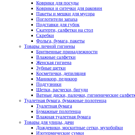
Коврики для посуды
Коврики и ситечки для раковин
Пакеты и мешки для мусора
Поглотители запаха
Подставки для губок
Скатерти, салфетки на стол
Скребки
Фольга, бумага, пакеты
Товары личной гигиены
Бритвенные принадлежности
Влажные салфетки
Женская гигиена
Зубные щетки
Косметички, депиляция
Маникюр, педикюр
Подгузники
Щетки, расчески, бигуди
Ватные диски, палочки, гигиенические салфет
Туалетная бумага, бумажные полотенца
Туалетная бумага
Бумажные полотенца
Влажная туалетная бумага
Товары для улицы, дачи
Дождевики, москитные сетки, мухобойки
Изотермические сумки