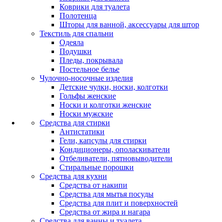
Коврики для туалета
Полотенца
Шторы для ванной, аксессуары для штор
Текстиль для спальни
Одеяла
Подушки
Пледы, покрывала
Постельное белье
Чулочно-носочные изделия
Детские чулки, носки, колготки
Гольфы женские
Носки и колготки женские
Носки мужские
Средства для стирки
Антистатики
Гели, капсулы для стирки
Кондиционеры, ополаскиватели
Отбеливатели, пятновыводители
Стиральные порошки
Средства для кухни
Средства от накипи
Средства для мытья посуды
Средства для плит и поверхностей
Средства от жира и нагара
Средства для ванны и туалета