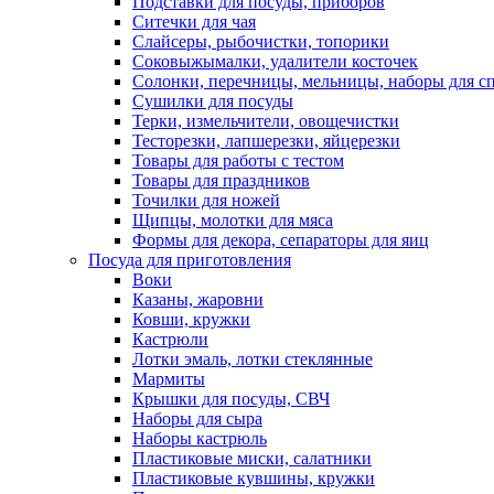
Подставки для посуды, приборов
Ситечки для чая
Слайсеры, рыбочистки, топорики
Соковыжымалки, удалители косточек
Солонки, перечницы, мельницы, наборы для с
Сушилки для посуды
Терки, измельчители, овощечистки
Тесторезки, лапшерезки, яйцерезки
Товары для работы с тестом
Товары для праздников
Точилки для ножей
Щипцы, молотки для мяса
Формы для декора, сепараторы для яиц
Посуда для приготовления
Воки
Казаны, жаровни
Ковши, кружки
Кастрюли
Лотки эмаль, лотки стеклянные
Мармиты
Крышки для посуды, СВЧ
Наборы для сыра
Наборы кастрюль
Пластиковые миски, салатники
Пластиковые кувшины, кружки