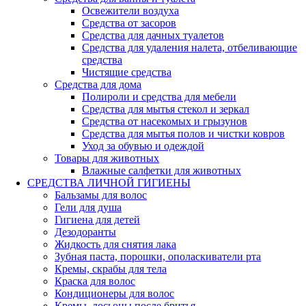
Освежители воздуха
Средства от засоров
Средства для дачных туалетов
Средства для удаления налета, отбеливающие
средства
Чистящие средства
Средства для дома
Полироли и средства для мебели
Средства для мытья стекол и зеркал
Средства от насекомых и грызунов
Средства для мытья полов и чистки ковров
Уход за обувью и одеждой
Товары для животных
Влажные салфетки для животных
СРЕДСТВА ЛИЧНОЙ ГИГИЕНЫ
Бальзамы для волос
Гели для душа
Гигиена для детей
Дезодоранты
Жидкость для снятия лака
Зубная паста, порошки, ополаскиватели рта
Кремы, скрабы для тела
Краска для волос
Кондиционеры для волос
Кремы, лосьоны после бритья