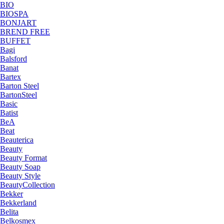
BIO
BIOSPA
BONJART
BREND FREE
BUFFET
Bagi
Balsford
Banat
Bartex
Barton Steel
BartonSteel
Basic
Batist
BeA
Beat
Beauterica
Beauty
Beauty Format
Beauty Soap
Beauty Style
BeautyCollection
Bekker
Bekkerland
Belita
Belkosmex