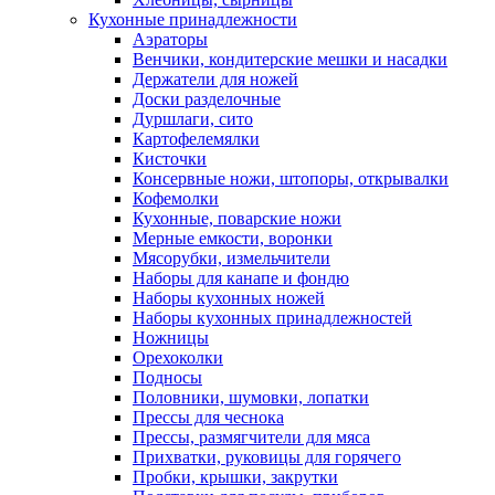
Кухонные принадлежности
Аэраторы
Венчики, кондитерские мешки и насадки
Держатели для ножей
Доски разделочные
Дуршлаги, сито
Картофелемялки
Кисточки
Консервные ножи, штопоры, открывалки
Кофемолки
Кухонные, поварские ножи
Мерные емкости, воронки
Мясорубки, измельчители
Наборы для канапе и фондю
Наборы кухонных ножей
Наборы кухонных принадлежностей
Ножницы
Орехоколки
Подносы
Половники, шумовки, лопатки
Прессы для чеснока
Прессы, размягчители для мяса
Прихватки, руковицы для горячего
Пробки, крышки, закрутки