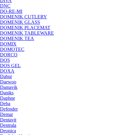
DIVA
DNC
DO-RE-MI
DOMENIK CUTLERY
DOMENIK GLASS
DOMENIK PLACEMAT
DOMENIK TABLEWARE
DOMENIK TEA
DOMIX
DOMOTEC
DORCO
DOS
DOS GEL
DOXA
Dabur
Daewoo
Damavik
Daniks
Daphne
Deba
Defender
Demar
Dentavit
Dentrala
Deonica