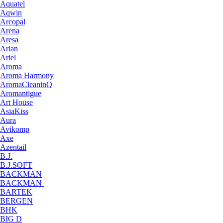
Aquatel
Aqwin
Arcopal
Arena
Aresa
Arian
Ariel
Aroma
Aroma Harmony
AromaCleaninQ
Aromantigue
Art House
AsiaKiss
Aura
Avikomp
Axe
Azentail
B.J.
B.J.SOFT
BACKMAN
BACKMAN
BARTEK
BERGEN
BHK
BIG D