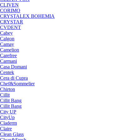
CLIVEN
CORIMO
CRYSTALEX BOHEMIA
CRYSTAR
CVDENT
Cabey
Calgon
Camay
Camelion
Carefree
Carmani
Casa Domani
Centek
Cera di Cupra
Chef&Sommelier
Chirton
Cillit
Cillit Bang
Cillit Bang
City UP
CityUp
Claderm
Claire
Clean Glass
Clean&Fresh