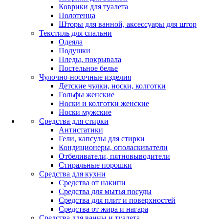
Коврики для туалета
Полотенца
Шторы для ванной, аксессуары для штор
Текстиль для спальни
Одеяла
Подушки
Пледы, покрывала
Постельное белье
Чулочно-носочные изделия
Детские чулки, носки, колготки
Гольфы женские
Носки и колготки женские
Носки мужские
Средства для стирки
Антистатики
Гели, капсулы для стирки
Кондиционеры, ополаскиватели
Отбеливатели, пятновыводители
Стиральные порошки
Средства для кухни
Средства от накипи
Средства для мытья посуды
Средства для плит и поверхностей
Средства от жира и нагара
Средства для ванны и туалета