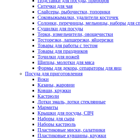
Подставки для посуды, приборов
Ситечки для чая
Слайсеры, рыбочистки, топорики
Соковыжымалки, удалители косточек
Солонки, перечницы, мельницы, наборы для с
Сушилки для посуды
Терки, измельчители, овощечистки
Тесторезки, лапшерезки, яйцерезки
Товары для работы с тестом
Товары для праздников
Точилки для ножей
Щипцы, молотки для мяса
Формы для декора, сепараторы для яиц
Посуда для приготовления
Воки
Казаны, жаровни
Ковши, кружки
Кастрюли
Лотки эмаль, лотки стеклянные
Мармиты
Крышки для посуды, СВЧ
Наборы для сыра
Наборы кастрюль
Пластиковые миски, салатники
Пластиковые кувшины, кружки