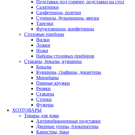
Подставки под горячее, подставки на стол
Салатники
Салфетницы, розетки
Супницы, бульонницы, миски
Тарелки
Фруктовницы, конфетницы
Столовые приборы
Вилки
Ложки
Ножи
Наборы столовых приборов
Стаканы, бокалы, кувшины
Бокалы
Кувшины, графины, декантеры
Минибары
Пивные кружки
Рюмки
Стаканы
Стопки
Фужеры
ХОЗТОВАРЫ
Товары для дома
Антивибрационные подставки
Дверные упоры, блокираторы
Канистры, баки