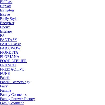
Elf Plast
Elfplast
Elrington
Elseve
Emily Style
Energizer
Epoux
Estelare
FA
FANTASY
FARA Classic
FARA WOW
FIORETTA
FLORIANA
FOOD ATELIER
FRANCO
FREIZACTIVE
FUNS
Fabrik
Fabrik Cosmetology
Fairy
Familia
Family Cosmetics
Family Forever Factory
Family cosmetic