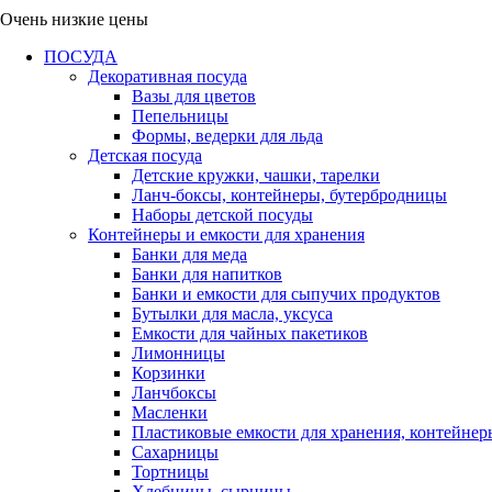
Очень низкие цены
ПОСУДА
Декоративная посуда
Вазы для цветов
Пепельницы
Формы, ведерки для льда
Детская посуда
Детские кружки, чашки, тарелки
Ланч-боксы, контейнеры, бутербродницы
Наборы детской посуды
Контейнеры и емкости для хранения
Банки для меда
Банки для напитков
Банки и емкости для сыпучих продуктов
Бутылки для масла, уксуса
Емкости для чайных пакетиков
Лимонницы
Корзинки
Ланчбоксы
Масленки
Пластиковые емкости для хранения, контейнер
Сахарницы
Тортницы
Хлебницы, сырницы