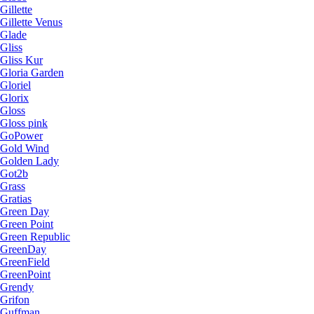
Gillette
Gillette Venus
Glade
Gliss
Gliss Kur
Gloria Garden
Gloriel
Glorix
Gloss
Gloss pink
GoPower
Gold Wind
Golden Lady
Got2b
Grass
Gratias
Green Day
Green Point
Green Republic
GreenDay
GreenField
GreenPoint
Grendy
Grifon
Guffman