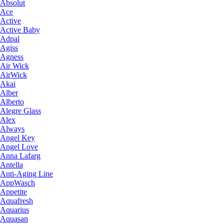
Absolut
Ace
Active
Active Baby
Adpal
Agiss
Agness
Air Wick
AirWick
Akai
Alber
Alberto
Alegre Glass
Alex
Always
Angel Key
Angel Love
Anna Lafarg
Antella
Anti-Aging Line
AppWasch
Appetite
Aquafresh
Aquarius
Aquasan