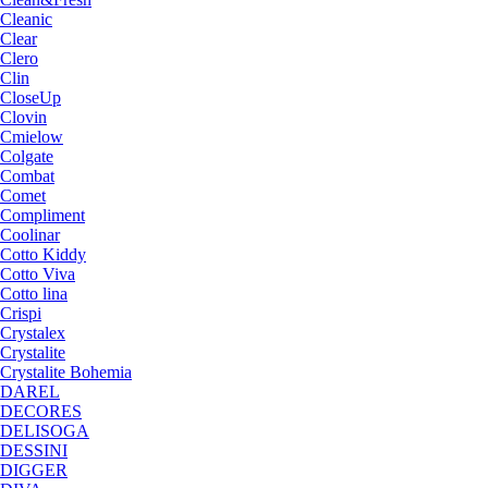
Cleanic
Clear
Clero
Clin
CloseUp
Clovin
Cmielow
Colgate
Combat
Comet
Compliment
Coolinar
Cotto Kiddy
Cotto Viva
Cotto lina
Crispi
Crystalex
Crystalite
Crystalite Bohemia
DAREL
DECORES
DELISOGA
DESSINI
DIGGER