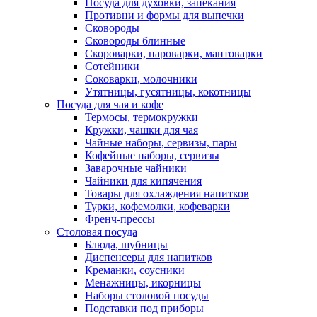
Посуда для духовки, запекания
Противни и формы для выпечки
Сковороды
Сковороды блинные
Скороварки, пароварки, мантоварки
Сотейники
Соковарки, молочники
Утятницы, гусятницы, кокотницы
Посуда для чая и кофе
Термосы, термокружки
Кружки, чашки для чая
Чайные наборы, сервизы, пары
Кофейные наборы, сервизы
Заварочные чайники
Чайники для кипячения
Товары для охлаждения напитков
Турки, кофемолки, кофеварки
Френч-прессы
Столовая посуда
Блюда, шубницы
Диспенсеры для напитков
Креманки, соусники
Менажницы, икорницы
Наборы столовой посуды
Подставки под приборы