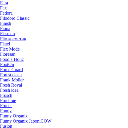
Fara
Fax
Fedora
Filodoro Classic
Finish
Fiona
Fissman
Fito косметик
Flatel
Flex Mode
Floresan
Food a Holic
FootOn
Force Guard
Forest clean
Frank Moller
Fresh Royal
Fresh idea
Frosch
Fructime
Fructis
Funny
Funny Organix
Funny Organix JaponiCOW
Fusion