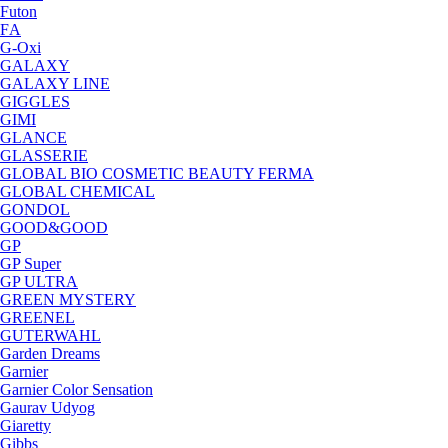
Futon
FА
G-Oxi
GALAXY
GALAXY LINE
GIGGLES
GIMI
GLANCE
GLASSERIE
GLOBAL BIO COSMETIC BEAUTY FERMA
GLOBAL CHEMICAL
GONDOL
GOOD&GOOD
GP
GP Super
GP ULTRA
GREEN MYSTERY
GREENEL
GUTERWAHL
Garden Dreams
Garnier
Garnier Color Sensation
Gaurav Udyog
Giaretty
Gibbs