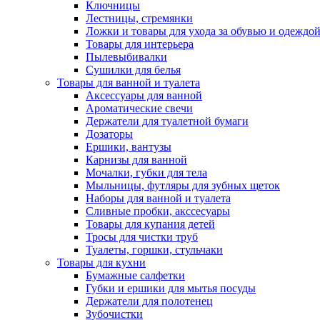
Ключницы
Лестницы, стремянки
Ложки и товары для ухода за обувью и одеждо
Товары для интерьера
Пылевыбивалки
Сушилки для белья
Товары для ванной и туалета
Аксессуары для ванной
Ароматические свечи
Держатели для туалетной бумаги
Дозаторы
Ершики, вантузы
Карнизы для ванной
Мочалки, губки для тела
Мыльницы, футляры для зубных щеток
Наборы для ванной и туалета
Сливные пробки, акссесуары
Товары для купания детей
Тросы для чистки труб
Туалеты, горшки, стульчаки
Товары для кухни
Бумажные салфетки
Губки и ершики для мытья посуды
Держатели для полотенец
Зубочистки