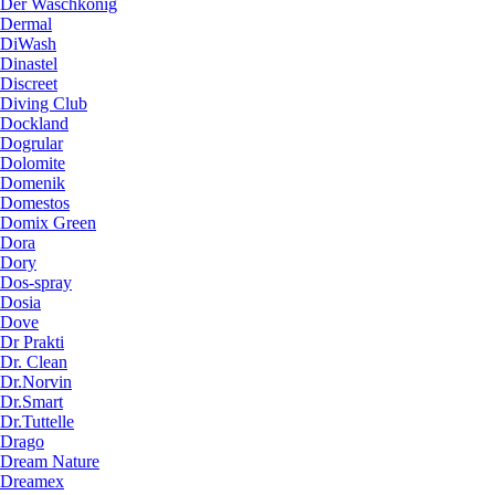
Der Waschkonig
Dermal
DiWash
Dinastel
Discreet
Diving Club
Dockland
Dogrular
Dolomite
Domenik
Domestos
Domix Green
Dora
Dory
Dos-spray
Dosia
Dove
Dr Prakti
Dr. Clean
Dr.Norvin
Dr.Smart
Dr.Tuttelle
Drago
Dream Nature
Dreamex