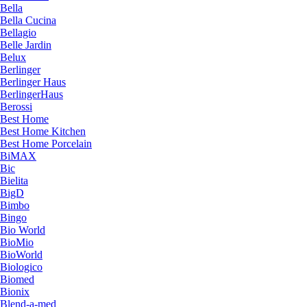
Bella
Bella Cucina
Bellagio
Belle Jardin
Belux
Berlinger
Berlinger Haus
BerlingerHaus
Berossi
Best Home
Best Home Kitchen
Best Home Porcelain
BiMAX
Bic
Bielita
BigD
Bimbo
Bingo
Bio World
BioMio
BioWorld
Biologico
Biomed
Bionix
Blend-a-med