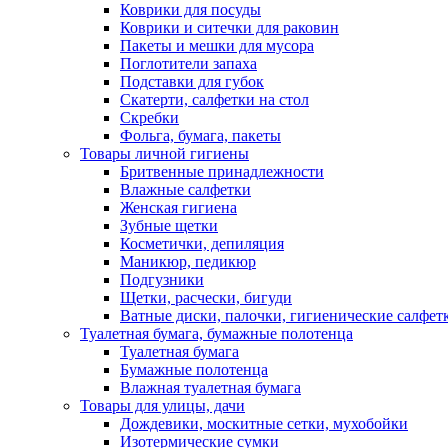
Коврики для посуды
Коврики и ситечки для раковин
Пакеты и мешки для мусора
Поглотители запаха
Подставки для губок
Скатерти, салфетки на стол
Скребки
Фольга, бумага, пакеты
Товары личной гигиены
Бритвенные принадлежности
Влажные салфетки
Женская гигиена
Зубные щетки
Косметички, депиляция
Маникюр, педикюр
Подгузники
Щетки, расчески, бигуди
Ватные диски, палочки, гигиенические салфет
Туалетная бумага, бумажные полотенца
Туалетная бумага
Бумажные полотенца
Влажная туалетная бумага
Товары для улицы, дачи
Дождевики, москитные сетки, мухобойки
Изотермические сумки