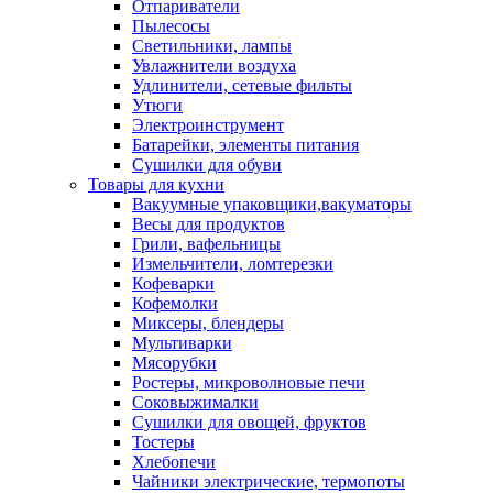
Отпариватели
Пылесосы
Светильники, лампы
Увлажнители воздуха
Удлинители, сетевые фильты
Утюги
Электроинструмент
Батарейки, элементы питания
Сушилки для обуви
Товары для кухни
Вакуумные упаковщики,вакуматоры
Весы для продуктов
Грили, вафельницы
Измельчители, ломтерезки
Кофеварки
Кофемолки
Миксеры, блендеры
Мультиварки
Мясорубки
Ростеры, микроволновые печи
Соковыжималки
Сушилки для овощей, фруктов
Тостеры
Хлебопечи
Чайники электрические, термопоты