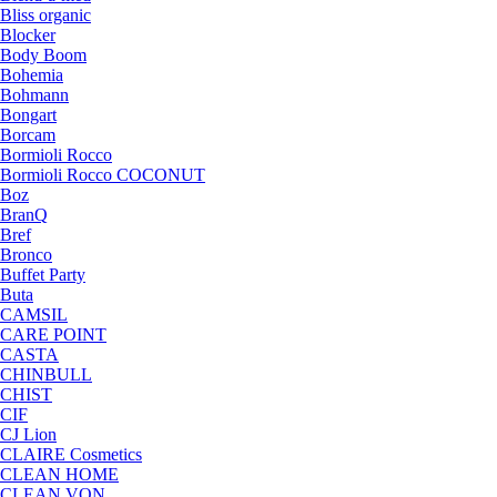
Bliss organic
Blocker
Body Boom
Bohemia
Bohmann
Bongart
Borcam
Bormioli Rocco
Bormioli Rocco COCONUT
Boz
BranQ
Bref
Bronco
Buffet Party
Buta
CAMSIL
CARE POINT
CASTA
CHINBULL
CHIST
CIF
CJ Lion
CLAIRE Cosmetics
CLEAN HOME
CLEAN VON