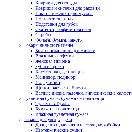
Коврики для посуды
Коврики и ситечки для раковин
Пакеты и мешки для мусора
Поглотители запаха
Подставки для губок
Скатерти, салфетки на стол
Скребки
Фольга, бумага, пакеты
Товары личной гигиены
Бритвенные принадлежности
Влажные салфетки
Женская гигиена
Зубные щетки
Косметички, депиляция
Маникюр, педикюр
Подгузники
Щетки, расчески, бигуди
Ватные диски, палочки, гигиенические салфет
Туалетная бумага, бумажные полотенца
Туалетная бумага
Бумажные полотенца
Влажная туалетная бумага
Товары для улицы, дачи
Дождевики, москитные сетки, мухобойки
Изотермические сумки