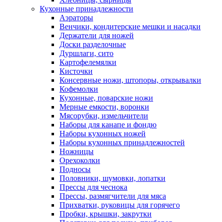
Кухонные принадлежности
Аэраторы
Венчики, кондитерские мешки и насадки
Держатели для ножей
Доски разделочные
Дуршлаги, сито
Картофелемялки
Кисточки
Консервные ножи, штопоры, открывалки
Кофемолки
Кухонные, поварские ножи
Мерные емкости, воронки
Мясорубки, измельчители
Наборы для канапе и фондю
Наборы кухонных ножей
Наборы кухонных принадлежностей
Ножницы
Орехоколки
Подносы
Половники, шумовки, лопатки
Прессы для чеснока
Прессы, размягчители для мяса
Прихватки, руковицы для горячего
Пробки, крышки, закрутки