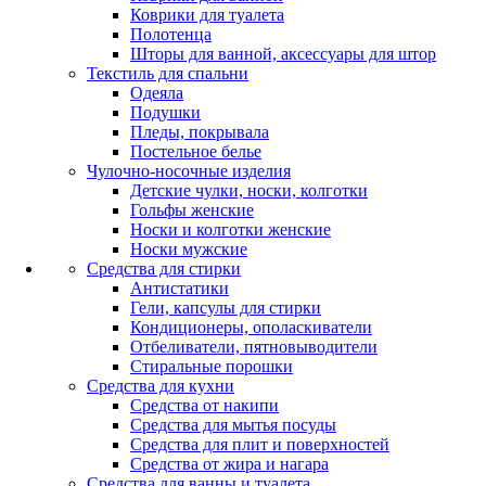
Коврики для туалета
Полотенца
Шторы для ванной, аксессуары для штор
Текстиль для спальни
Одеяла
Подушки
Пледы, покрывала
Постельное белье
Чулочно-носочные изделия
Детские чулки, носки, колготки
Гольфы женские
Носки и колготки женские
Носки мужские
Средства для стирки
Антистатики
Гели, капсулы для стирки
Кондиционеры, ополаскиватели
Отбеливатели, пятновыводители
Стиральные порошки
Средства для кухни
Средства от накипи
Средства для мытья посуды
Средства для плит и поверхностей
Средства от жира и нагара
Средства для ванны и туалета