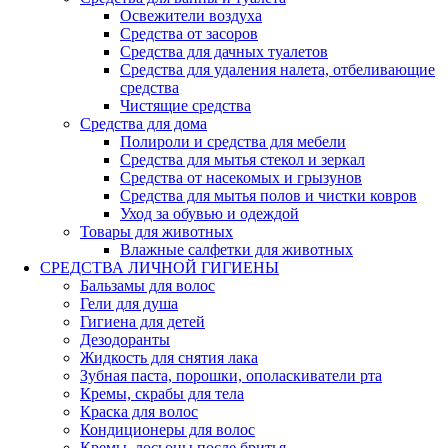
Освежители воздуха
Средства от засоров
Средства для дачных туалетов
Средства для удаления налета, отбеливающие
средства
Чистящие средства
Средства для дома
Полироли и средства для мебели
Средства для мытья стекол и зеркал
Средства от насекомых и грызунов
Средства для мытья полов и чистки ковров
Уход за обувью и одеждой
Товары для животных
Влажные салфетки для животных
СРЕДСТВА ЛИЧНОЙ ГИГИЕНЫ
Бальзамы для волос
Гели для душа
Гигиена для детей
Дезодоранты
Жидкость для снятия лака
Зубная паста, порошки, ополаскиватели рта
Кремы, скрабы для тела
Краска для волос
Кондиционеры для волос
Кремы, лосьоны после бритья