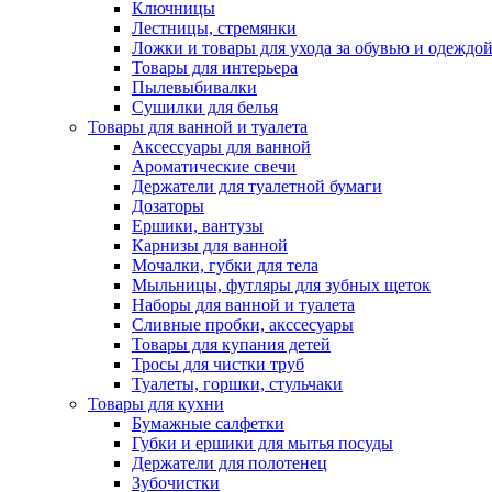
Ключницы
Лестницы, стремянки
Ложки и товары для ухода за обувью и одеждо
Товары для интерьера
Пылевыбивалки
Сушилки для белья
Товары для ванной и туалета
Аксессуары для ванной
Ароматические свечи
Держатели для туалетной бумаги
Дозаторы
Ершики, вантузы
Карнизы для ванной
Мочалки, губки для тела
Мыльницы, футляры для зубных щеток
Наборы для ванной и туалета
Сливные пробки, акссесуары
Товары для купания детей
Тросы для чистки труб
Туалеты, горшки, стульчаки
Товары для кухни
Бумажные салфетки
Губки и ершики для мытья посуды
Держатели для полотенец
Зубочистки