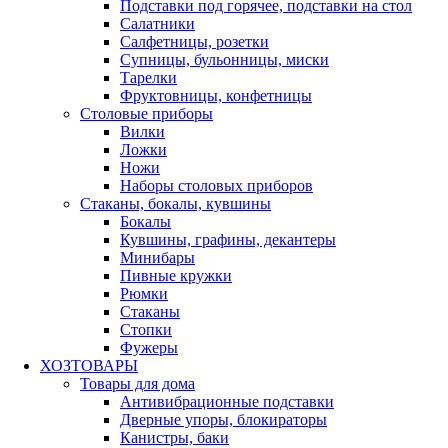
Подставки под горячее, подставки на стол
Салатники
Салфетницы, розетки
Супницы, бульонницы, миски
Тарелки
Фруктовницы, конфетницы
Столовые приборы
Вилки
Ложки
Ножи
Наборы столовых приборов
Стаканы, бокалы, кувшины
Бокалы
Кувшины, графины, декантеры
Минибары
Пивные кружки
Рюмки
Стаканы
Стопки
Фужеры
ХОЗТОВАРЫ
Товары для дома
Антивибрационные подставки
Дверные упоры, блокираторы
Канистры, баки