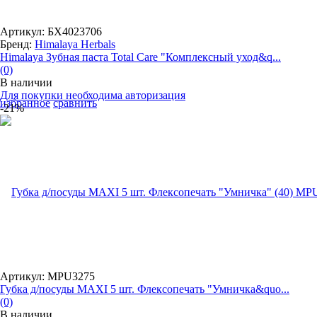
Артикул: БХ4023706
Бренд:
Himalaya Herbals
Himalaya Зубная паста Total Care "Комплексный уход&q...
(0)
В наличии
Для покупки необходима авторизация
избранное
сравнить
-21%
Артикул: MPU3275
Губка д/посуды MAXI 5 шт. Флексопечать "Умничка&quo...
(0)
В наличии