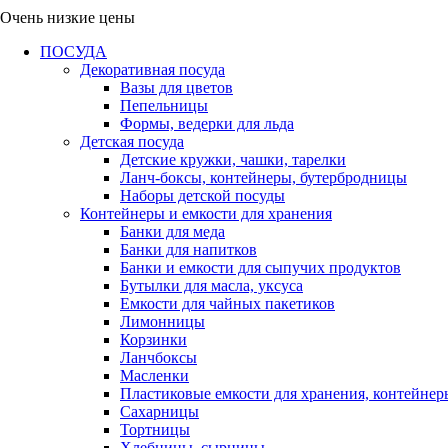
Очень низкие цены
ПОСУДА
Декоративная посуда
Вазы для цветов
Пепельницы
Формы, ведерки для льда
Детская посуда
Детские кружки, чашки, тарелки
Ланч-боксы, контейнеры, бутербродницы
Наборы детской посуды
Контейнеры и емкости для хранения
Банки для меда
Банки для напитков
Банки и емкости для сыпучих продуктов
Бутылки для масла, уксуса
Емкости для чайных пакетиков
Лимонницы
Корзинки
Ланчбоксы
Масленки
Пластиковые емкости для хранения, контейнер
Сахарницы
Тортницы
Хлебницы, сырницы