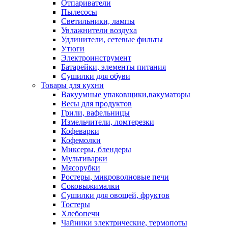
Отпариватели
Пылесосы
Светильники, лампы
Увлажнители воздуха
Удлинители, сетевые фильты
Утюги
Электроинструмент
Батарейки, элементы питания
Сушилки для обуви
Товары для кухни
Вакуумные упаковщики,вакуматоры
Весы для продуктов
Грили, вафельницы
Измельчители, ломтерезки
Кофеварки
Кофемолки
Миксеры, блендеры
Мультиварки
Мясорубки
Ростеры, микроволновые печи
Соковыжималки
Сушилки для овощей, фруктов
Тостеры
Хлебопечи
Чайники электрические, термопоты