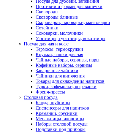
Посуда для духовки, запекания
Противни и формы для выпечки
Сковороды
Сковороды блинные
Скороварки, пароварки, мантоварки
Сотейники
Соковарки, молочники
Утятницы, гусятницы, кокотницы
Посуда для чая и кофе
Термосы, термокружки
Кружки, чашки для чая
Чайные наборы, сервизы, пары
Кофейные наборы, сервизы
Заварочные чайники
Чайники для кипячения
Товары для охлаждения напитков
Турки, кофемолки, кофеварки
Френч-прессы
Столовая посуда
Блюда, шубницы
Диспенсеры для напитков
Креманки, соусники
Менажницы, икорницы
Наборы столовой посуды
Подставки под приборы