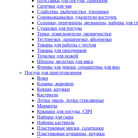
Подставки для посуды, приборов
Ситечки для чая
Слайсеры, рыбочистки, топорики
Соковыжымалки, удалители косточек
Солонки, перечницы, мельницы, наборы для с
Сушилки для посуды
Терки, измельчители, овощечистки
Тесторезки, лапшерезки, яйцерезки
Товары для работы с тестом
Товары для праздников
Точилки для ножей
Щипцы, молотки для мяса
Формы для декора, сепараторы для яиц
Посуда для приготовления
Воки
Казаны, жаровни
Ковши, кружки
Кастрюли
Лотки эмаль, лотки стеклянные
Мармиты
Крышки для посуды, СВЧ
Наборы для сыра
Наборы кастрюль
Пластиковые миски, салатники
Пластиковые кувшины, кружки