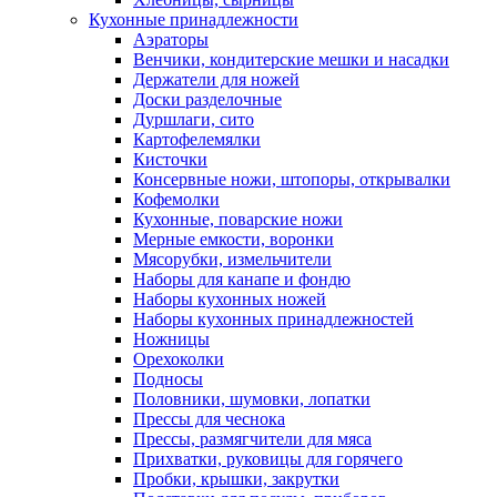
Кухонные принадлежности
Аэраторы
Венчики, кондитерские мешки и насадки
Держатели для ножей
Доски разделочные
Дуршлаги, сито
Картофелемялки
Кисточки
Консервные ножи, штопоры, открывалки
Кофемолки
Кухонные, поварские ножи
Мерные емкости, воронки
Мясорубки, измельчители
Наборы для канапе и фондю
Наборы кухонных ножей
Наборы кухонных принадлежностей
Ножницы
Орехоколки
Подносы
Половники, шумовки, лопатки
Прессы для чеснока
Прессы, размягчители для мяса
Прихватки, руковицы для горячего
Пробки, крышки, закрутки