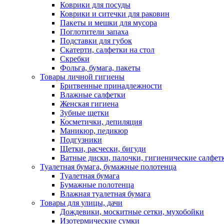
Коврики для посуды
Коврики и ситечки для раковин
Пакеты и мешки для мусора
Поглотители запаха
Подставки для губок
Скатерти, салфетки на стол
Скребки
Фольга, бумага, пакеты
Товары личной гигиены
Бритвенные принадлежности
Влажные салфетки
Женская гигиена
Зубные щетки
Косметички, депиляция
Маникюр, педикюр
Подгузники
Щетки, расчески, бигуди
Ватные диски, палочки, гигиенические салфет
Туалетная бумага, бумажные полотенца
Туалетная бумага
Бумажные полотенца
Влажная туалетная бумага
Товары для улицы, дачи
Дождевики, москитные сетки, мухобойки
Изотермические сумки