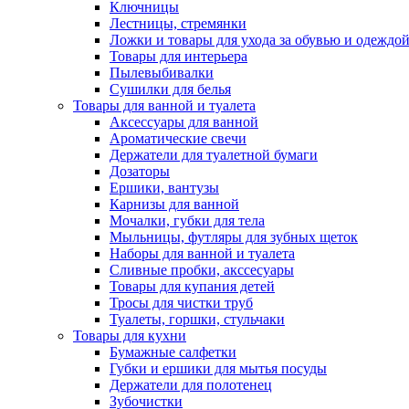
Ключницы
Лестницы, стремянки
Ложки и товары для ухода за обувью и одеждо
Товары для интерьера
Пылевыбивалки
Сушилки для белья
Товары для ванной и туалета
Аксессуары для ванной
Ароматические свечи
Держатели для туалетной бумаги
Дозаторы
Ершики, вантузы
Карнизы для ванной
Мочалки, губки для тела
Мыльницы, футляры для зубных щеток
Наборы для ванной и туалета
Сливные пробки, акссесуары
Товары для купания детей
Тросы для чистки труб
Туалеты, горшки, стульчаки
Товары для кухни
Бумажные салфетки
Губки и ершики для мытья посуды
Держатели для полотенец
Зубочистки