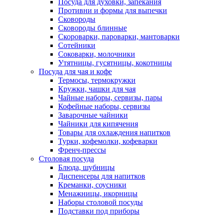
Посуда для духовки, запекания
Противни и формы для выпечки
Сковороды
Сковороды блинные
Скороварки, пароварки, мантоварки
Сотейники
Соковарки, молочники
Утятницы, гусятницы, кокотницы
Посуда для чая и кофе
Термосы, термокружки
Кружки, чашки для чая
Чайные наборы, сервизы, пары
Кофейные наборы, сервизы
Заварочные чайники
Чайники для кипячения
Товары для охлаждения напитков
Турки, кофемолки, кофеварки
Френч-прессы
Столовая посуда
Блюда, шубницы
Диспенсеры для напитков
Креманки, соусники
Менажницы, икорницы
Наборы столовой посуды
Подставки под приборы