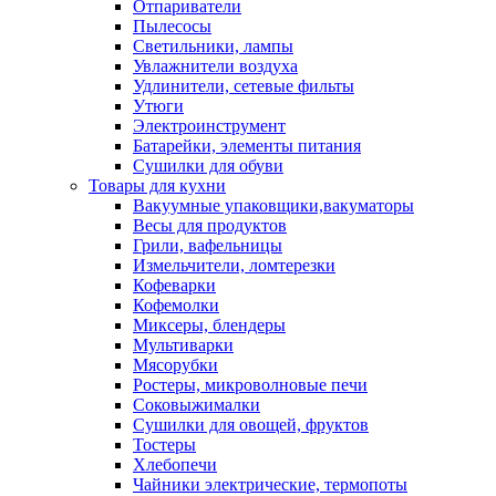
Отпариватели
Пылесосы
Светильники, лампы
Увлажнители воздуха
Удлинители, сетевые фильты
Утюги
Электроинструмент
Батарейки, элементы питания
Сушилки для обуви
Товары для кухни
Вакуумные упаковщики,вакуматоры
Весы для продуктов
Грили, вафельницы
Измельчители, ломтерезки
Кофеварки
Кофемолки
Миксеры, блендеры
Мультиварки
Мясорубки
Ростеры, микроволновые печи
Соковыжималки
Сушилки для овощей, фруктов
Тостеры
Хлебопечи
Чайники электрические, термопоты