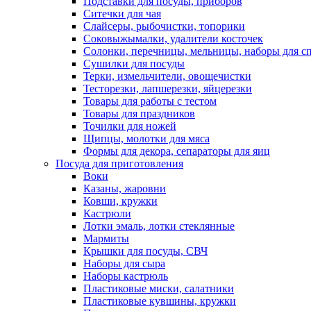
Подставки для посуды, приборов
Ситечки для чая
Слайсеры, рыбочистки, топорики
Соковыжымалки, удалители косточек
Солонки, перечницы, мельницы, наборы для с
Сушилки для посуды
Терки, измельчители, овощечистки
Тесторезки, лапшерезки, яйцерезки
Товары для работы с тестом
Товары для праздников
Точилки для ножей
Щипцы, молотки для мяса
Формы для декора, сепараторы для яиц
Посуда для приготовления
Воки
Казаны, жаровни
Ковши, кружки
Кастрюли
Лотки эмаль, лотки стеклянные
Мармиты
Крышки для посуды, СВЧ
Наборы для сыра
Наборы кастрюль
Пластиковые миски, салатники
Пластиковые кувшины, кружки