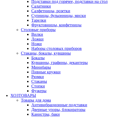
Подставки под горячее, подставки на стол
Салатники
Салфетницы, розетки
Супницы, бульонницы, миски
Тарелки
Фруктовницы, конфетницы
Столовые приборы
Вилки
Ложки
Ножи
Наборы столовых приборов
Стаканы, бокалы, кувшины
Бокалы
Кувшины, графины, декантеры
Минибары
Пивные кружки
Рюмки
Стаканы
Стопки
Фужеры
ХОЗТОВАРЫ
Товары для дома
Антивибрационные подставки
Дверные упоры, блокираторы
Канистры, баки