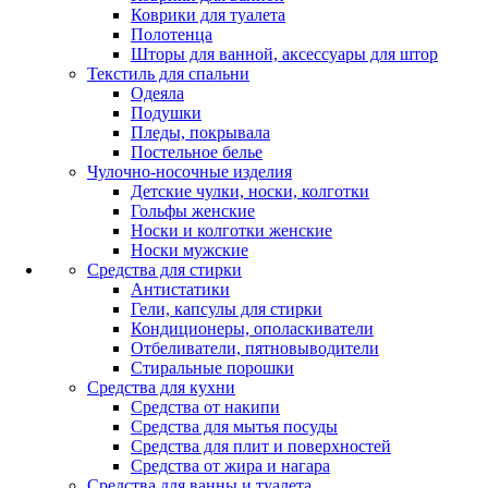
Коврики для туалета
Полотенца
Шторы для ванной, аксессуары для штор
Текстиль для спальни
Одеяла
Подушки
Пледы, покрывала
Постельное белье
Чулочно-носочные изделия
Детские чулки, носки, колготки
Гольфы женские
Носки и колготки женские
Носки мужские
Средства для стирки
Антистатики
Гели, капсулы для стирки
Кондиционеры, ополаскиватели
Отбеливатели, пятновыводители
Стиральные порошки
Средства для кухни
Средства от накипи
Средства для мытья посуды
Средства для плит и поверхностей
Средства от жира и нагара
Средства для ванны и туалета