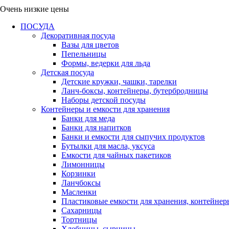
Очень низкие цены
ПОСУДА
Декоративная посуда
Вазы для цветов
Пепельницы
Формы, ведерки для льда
Детская посуда
Детские кружки, чашки, тарелки
Ланч-боксы, контейнеры, бутербродницы
Наборы детской посуды
Контейнеры и емкости для хранения
Банки для меда
Банки для напитков
Банки и емкости для сыпучих продуктов
Бутылки для масла, уксуса
Емкости для чайных пакетиков
Лимонницы
Корзинки
Ланчбоксы
Масленки
Пластиковые емкости для хранения, контейнер
Сахарницы
Тортницы
Хлебницы, сырницы