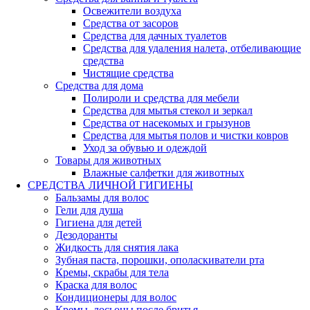
Освежители воздуха
Средства от засоров
Средства для дачных туалетов
Средства для удаления налета, отбеливающие
средства
Чистящие средства
Средства для дома
Полироли и средства для мебели
Средства для мытья стекол и зеркал
Средства от насекомых и грызунов
Средства для мытья полов и чистки ковров
Уход за обувью и одеждой
Товары для животных
Влажные салфетки для животных
СРЕДСТВА ЛИЧНОЙ ГИГИЕНЫ
Бальзамы для волос
Гели для душа
Гигиена для детей
Дезодоранты
Жидкость для снятия лака
Зубная паста, порошки, ополаскиватели рта
Кремы, скрабы для тела
Краска для волос
Кондиционеры для волос
Кремы, лосьоны после бритья