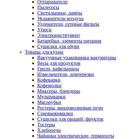
Отпариватели
Пылесосы
Светильники, лампы
Увлажнители воздуха
Удлинители, сетевые фильты
Утюги
Электроинструмент
Батарейки, элементы питания
Сушилки для обуви
Товары для кухни
Вакуумные упаковщики,вакуматоры
Весы для продуктов
Грили, вафельницы
Измельчители, ломтерезки
Кофеварки
Кофемолки
Миксеры, блендеры
Мультиварки
Мясорубки
Ростеры, микроволновые печи
Соковыжималки
Сушилки для овощей, фруктов
Тостеры
Хлебопечи
Чайники электрические, термопоты