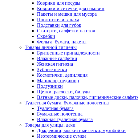
Коврики для посуды
Коврики и ситечки для раковин
Пакеты и мешки для мусора
Поглотители запаха
Подставки для губок
Скатерти, салфетки на стол
Скребки
Фольга, бумага, пакеты
Товары личной гигиены
Бритвенные принадлежности
Влажные салфетки
Женская гигиена
Зубные щетки
Косметички, депиляция
Маникюр, педикюр
Подгузники
Щетки, расчески, бигуди
Ватные диски, палочки, гигиенические салфет
Туалетная бумага, бумажные полотенца
Туалетная бумага
Бумажные полотенца
Влажная туалетная бумага
Товары для улицы, дачи
Дождевики, москитные сетки, мухобойки
Изотермические сумки