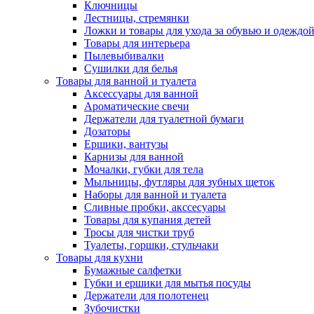
Ключницы
Лестницы, стремянки
Ложки и товары для ухода за обувью и одеждо
Товары для интерьера
Пылевыбивалки
Сушилки для белья
Товары для ванной и туалета
Аксессуары для ванной
Ароматические свечи
Держатели для туалетной бумаги
Дозаторы
Ершики, вантузы
Карнизы для ванной
Мочалки, губки для тела
Мыльницы, футляры для зубных щеток
Наборы для ванной и туалета
Сливные пробки, акссесуары
Товары для купания детей
Тросы для чистки труб
Туалеты, горшки, стульчаки
Товары для кухни
Бумажные салфетки
Губки и ершики для мытья посуды
Держатели для полотенец
Зубочистки