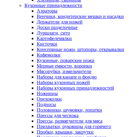
Кухонные принадлежности
Аэраторы
Венчики, кондитерские мешки и насадки
Держатели для ножей
Доски разделочные
Дуршлаги, сито
Картофелемялки
Кисточки
Консервные ножи, штопоры, открывалки
Кофемолки
Кухонные, поварские ножи
Мерные емкости, воронки
Мясорубки, измельчители
Наборы для канапе и фондю
Наборы кухонных ножей
Наборы кухонных принадлежностей
Ножницы
Орехоколки
Подносы
Половники, шумовки, лопатки
Прессы для чеснока
Прессы, размягчители для мяса
Прихватки, руковицы для горячего
Пробки, крышки, закрутки