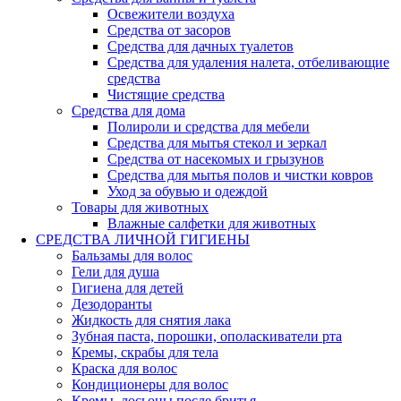
Освежители воздуха
Средства от засоров
Средства для дачных туалетов
Средства для удаления налета, отбеливающие
средства
Чистящие средства
Средства для дома
Полироли и средства для мебели
Средства для мытья стекол и зеркал
Средства от насекомых и грызунов
Средства для мытья полов и чистки ковров
Уход за обувью и одеждой
Товары для животных
Влажные салфетки для животных
СРЕДСТВА ЛИЧНОЙ ГИГИЕНЫ
Бальзамы для волос
Гели для душа
Гигиена для детей
Дезодоранты
Жидкость для снятия лака
Зубная паста, порошки, ополаскиватели рта
Кремы, скрабы для тела
Краска для волос
Кондиционеры для волос
Кремы, лосьоны после бритья