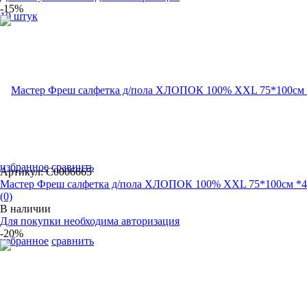
-15%
избранное
сравнить
Артикул: С0006665
Мастер Фреш салфетка д/пола ХЛОПОК 100% XXL 75*100см *4
(0)
В наличии
Для покупки необходима авторизация
-20%
избранное
сравнить