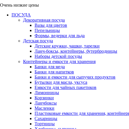
Очень низкие цены
ПОСУДА
Декоративная посуда
Вазы для цветов
Пепельницы
Формы, ведерки для льда
Детская посуда
Детские кружки, чашки, тарелки
Ланч-боксы, контейнеры, бутербродницы
Наборы детской посуды
Контейнеры и емкости для хранения
Банки для меда
Банки для напитков
Банки и емкости для сыпучих продуктов
Бутылки для масла, уксуса
Емкости для чайных пакетиков
Лимонницы
Корзинки
Ланчбоксы
Масленки
Пластиковые емкости для хранения, контейнер
Сахарницы
Тортницы
Хлебницы, сырницы