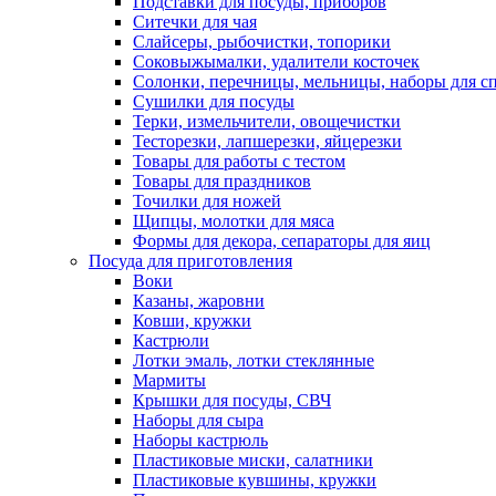
Подставки для посуды, приборов
Ситечки для чая
Слайсеры, рыбочистки, топорики
Соковыжымалки, удалители косточек
Солонки, перечницы, мельницы, наборы для с
Сушилки для посуды
Терки, измельчители, овощечистки
Тесторезки, лапшерезки, яйцерезки
Товары для работы с тестом
Товары для праздников
Точилки для ножей
Щипцы, молотки для мяса
Формы для декора, сепараторы для яиц
Посуда для приготовления
Воки
Казаны, жаровни
Ковши, кружки
Кастрюли
Лотки эмаль, лотки стеклянные
Мармиты
Крышки для посуды, СВЧ
Наборы для сыра
Наборы кастрюль
Пластиковые миски, салатники
Пластиковые кувшины, кружки