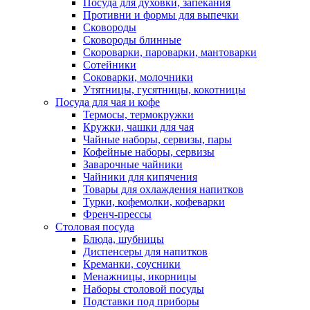
Посуда для духовки, запекания
Противни и формы для выпечки
Сковороды
Сковороды блинные
Скороварки, пароварки, мантоварки
Сотейники
Соковарки, молочники
Утятницы, гусятницы, кокотницы
Посуда для чая и кофе
Термосы, термокружки
Кружки, чашки для чая
Чайные наборы, сервизы, пары
Кофейные наборы, сервизы
Заварочные чайники
Чайники для кипячения
Товары для охлаждения напитков
Турки, кофемолки, кофеварки
Френч-прессы
Столовая посуда
Блюда, шубницы
Диспенсеры для напитков
Креманки, соусники
Менажницы, икорницы
Наборы столовой посуды
Подставки под приборы