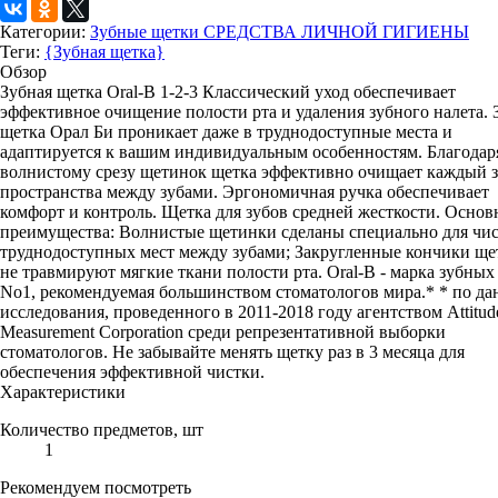
Категории:
Зубные щетки
СРЕДСТВА ЛИЧНОЙ ГИГИЕНЫ
Теги:
{Зубная щетка}
Обзор
Зубная щетка Oral-B 1-2-3 Классический уход обеспечивает
эффективное очищение полости рта и удаления зубного налета. 
щетка Орал Би проникает даже в труднодоступные места и
адаптируется к вашим индивидуальным особенностям. Благодар
волнистому срезу щетинок щетка эффективно очищает каждый з
пространства между зубами. Эргономичная ручка обеспечивает
комфорт и контроль. Щетка для зубов средней жесткости. Осно
преимущества: Волнистые щетинки сделаны специально для чи
труднодоступных мест между зубами; Закругленные кончики щ
не травмируют мягкие ткани полости рта. Oral-B - марка зубных
No1, рекомендуемая большинством стоматологов мира.* * по д
исследования, проведенного в 2011-2018 году агентством Attitud
Measurement Corporation среди репрезентативной выборки
стоматологов. Не забывайте менять щетку раз в 3 месяца для
обеспечения эффективной чистки.
Характеристики
Количество предметов, шт
1
Рекомендуем посмотреть