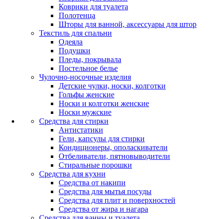
Коврики для туалета
Полотенца
Шторы для ванной, аксессуары для штор
Текстиль для спальни
Одеяла
Подушки
Пледы, покрывала
Постельное белье
Чулочно-носочные изделия
Детские чулки, носки, колготки
Гольфы женские
Носки и колготки женские
Носки мужские
Средства для стирки
Антистатики
Гели, капсулы для стирки
Кондиционеры, ополаскиватели
Отбеливатели, пятновыводители
Стиральные порошки
Средства для кухни
Средства от накипи
Средства для мытья посуды
Средства для плит и поверхностей
Средства от жира и нагара
Средства для ванны и туалета