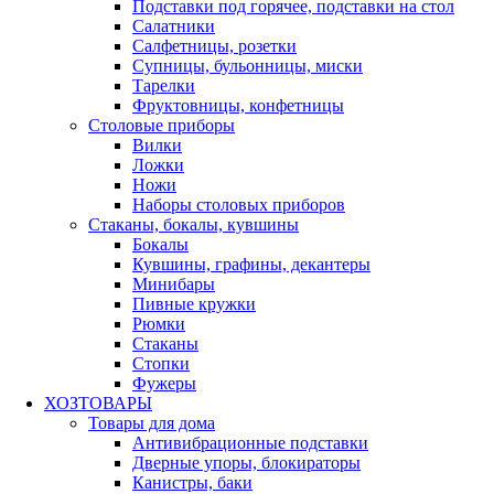
Подставки под горячее, подставки на стол
Салатники
Салфетницы, розетки
Супницы, бульонницы, миски
Тарелки
Фруктовницы, конфетницы
Столовые приборы
Вилки
Ложки
Ножи
Наборы столовых приборов
Стаканы, бокалы, кувшины
Бокалы
Кувшины, графины, декантеры
Минибары
Пивные кружки
Рюмки
Стаканы
Стопки
Фужеры
ХОЗТОВАРЫ
Товары для дома
Антивибрационные подставки
Дверные упоры, блокираторы
Канистры, баки