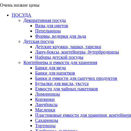
Очень низкие цены
ПОСУДА
Декоративная посуда
Вазы для цветов
Пепельницы
Формы, ведерки для льда
Детская посуда
Детские кружки, чашки, тарелки
Ланч-боксы, контейнеры, бутербродницы
Наборы детской посуды
Контейнеры и емкости для хранения
Банки для меда
Банки для напитков
Банки и емкости для сыпучих продуктов
Бутылки для масла, уксуса
Емкости для чайных пакетиков
Лимонницы
Корзинки
Ланчбоксы
Масленки
Пластиковые емкости для хранения, контейнер
Сахарницы
Тортницы
Хлебницы, сырницы