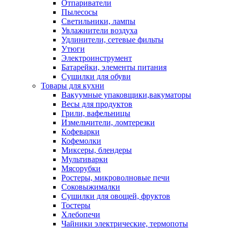
Отпариватели
Пылесосы
Светильники, лампы
Увлажнители воздуха
Удлинители, сетевые фильты
Утюги
Электроинструмент
Батарейки, элементы питания
Сушилки для обуви
Товары для кухни
Вакуумные упаковщики,вакуматоры
Весы для продуктов
Грили, вафельницы
Измельчители, ломтерезки
Кофеварки
Кофемолки
Миксеры, блендеры
Мультиварки
Мясорубки
Ростеры, микроволновые печи
Соковыжималки
Сушилки для овощей, фруктов
Тостеры
Хлебопечи
Чайники электрические, термопоты