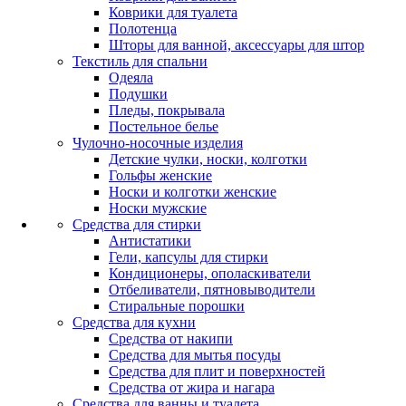
Коврики для туалета
Полотенца
Шторы для ванной, аксессуары для штор
Текстиль для спальни
Одеяла
Подушки
Пледы, покрывала
Постельное белье
Чулочно-носочные изделия
Детские чулки, носки, колготки
Гольфы женские
Носки и колготки женские
Носки мужские
Средства для стирки
Антистатики
Гели, капсулы для стирки
Кондиционеры, ополаскиватели
Отбеливатели, пятновыводители
Стиральные порошки
Средства для кухни
Средства от накипи
Средства для мытья посуды
Средства для плит и поверхностей
Средства от жира и нагара
Средства для ванны и туалета