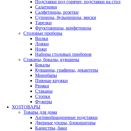
Подставки под горячее, подставки на стол
Салатники
Салфетницы, розетки
Супницы, бульонницы, миски
Тарелки
Фруктовницы, конфетницы
Столовые приборы
Вилки
Ложки
Ножи
Наборы столовых приборов
Стаканы, бокалы, кувшины
Бокалы
Кувшины, графины, декантеры
Минибары
Пивные кружки
Рюмки
Стаканы
Стопки
Фужеры
ХОЗТОВАРЫ
Товары для дома
Антивибрационные подставки
Дверные упоры, блокираторы
Канистры, баки