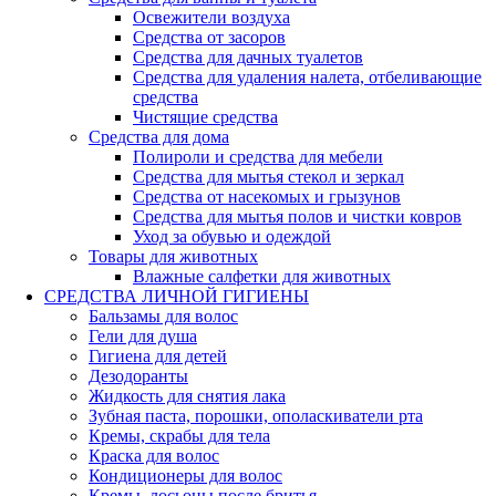
Освежители воздуха
Средства от засоров
Средства для дачных туалетов
Средства для удаления налета, отбеливающие
средства
Чистящие средства
Средства для дома
Полироли и средства для мебели
Средства для мытья стекол и зеркал
Средства от насекомых и грызунов
Средства для мытья полов и чистки ковров
Уход за обувью и одеждой
Товары для животных
Влажные салфетки для животных
СРЕДСТВА ЛИЧНОЙ ГИГИЕНЫ
Бальзамы для волос
Гели для душа
Гигиена для детей
Дезодоранты
Жидкость для снятия лака
Зубная паста, порошки, ополаскиватели рта
Кремы, скрабы для тела
Краска для волос
Кондиционеры для волос
Кремы, лосьоны после бритья