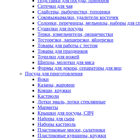
Подставки для посуды, приборов
Ситечки для чая
Слайсеры, рыбочистки, топорики
Соковыжымалки, удалители косточек
Солонки, перечницы, мельницы, наборы для с
Сушилки для посуды
Терки, измельчители, овощечистки
Тесторезки, лапшерезки, яйцерезки
Товары для работы с тестом
Товары для праздников
Точилки для ножей
Щипцы, молотки для мяса
Формы для декора, сепараторы для яиц
Посуда для приготовления
Воки
Казаны, жаровни
Ковши, кружки
Кастрюли
Лотки эмаль, лотки стеклянные
Мармиты
Крышки для посуды, СВЧ
Наборы для сыра
Наборы кастрюль
Пластиковые миски, салатники
Пластиковые кувшины, кружки