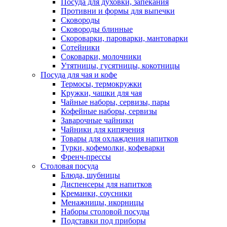
Посуда для духовки, запекания
Противни и формы для выпечки
Сковороды
Сковороды блинные
Скороварки, пароварки, мантоварки
Сотейники
Соковарки, молочники
Утятницы, гусятницы, кокотницы
Посуда для чая и кофе
Термосы, термокружки
Кружки, чашки для чая
Чайные наборы, сервизы, пары
Кофейные наборы, сервизы
Заварочные чайники
Чайники для кипячения
Товары для охлаждения напитков
Турки, кофемолки, кофеварки
Френч-прессы
Столовая посуда
Блюда, шубницы
Диспенсеры для напитков
Креманки, соусники
Менажницы, икорницы
Наборы столовой посуды
Подставки под приборы