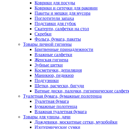
Коврики для посуды
Коврики и ситечки для раковин
Пакеты и мешки для мусора
Поглотители запаха
Подставки для губок
Скатерти, салфетки на стол
Скребки
Фольга, бумага, пакеты
Товары личной гигиены
Бритвенные принадлежности
Влажные салфетки
Женская гигиена
Зубные щетки
Косметички, депиляция
Маникюр, педикюр
Подгузники
Щетки, расчески, бигуди
Ватные диски, палочки, гигиенические салфет
Туалетная бумага, бумажные полотенца
Туалетная бумага
Бумажные полотенца
Влажная туалетная бумага
Товары для улицы, дачи
Дождевики, москитные сетки, мухобойки
Изотермические сумки