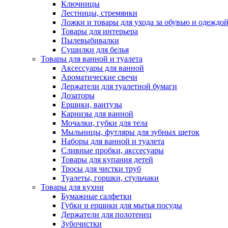
Ключницы
Лестницы, стремянки
Ложки и товары для ухода за обувью и одеждо
Товары для интерьера
Пылевыбивалки
Сушилки для белья
Товары для ванной и туалета
Аксессуары для ванной
Ароматические свечи
Держатели для туалетной бумаги
Дозаторы
Ершики, вантузы
Карнизы для ванной
Мочалки, губки для тела
Мыльницы, футляры для зубных щеток
Наборы для ванной и туалета
Сливные пробки, акссесуары
Товары для купания детей
Тросы для чистки труб
Туалеты, горшки, стульчаки
Товары для кухни
Бумажные салфетки
Губки и ершики для мытья посуды
Держатели для полотенец
Зубочистки