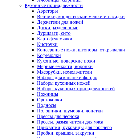
Кухонные принадлежности
Аэраторы
Венчики, кондитерские мешки и насадки
Держатели для ножей
Доски разделочные
Дуршлаги, сито
Картофелемялки
Кисточки
Консервные ножи, штопоры, открывалки
Кофемолки
Кухонные, поварские ножи
Мерные емкости, воронки
Мясорубки, измельчители
Наборы для канапе и фондю
Наборы кухонных ножей
Наборы кухонных принадлежностей
Ножницы
Орехоколки
Подносы
Половники, шумовки, лопатки
Прессы для чеснока
Прессы, размягчители для мяса
Прихватки, руковицы для горячего
Пробки, крышки, закрутки