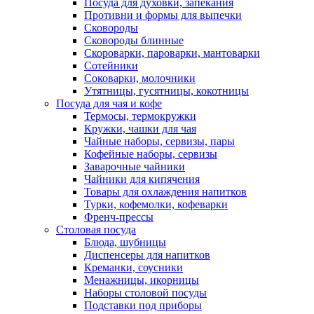
Посуда для духовки, запекания
Противни и формы для выпечки
Сковороды
Сковороды блинные
Скороварки, пароварки, мантоварки
Сотейники
Соковарки, молочники
Утятницы, гусятницы, кокотницы
Посуда для чая и кофе
Термосы, термокружки
Кружки, чашки для чая
Чайные наборы, сервизы, пары
Кофейные наборы, сервизы
Заварочные чайники
Чайники для кипячения
Товары для охлаждения напитков
Турки, кофемолки, кофеварки
Френч-прессы
Столовая посуда
Блюда, шубницы
Диспенсеры для напитков
Креманки, соусники
Менажницы, икорницы
Наборы столовой посуды
Подставки под приборы