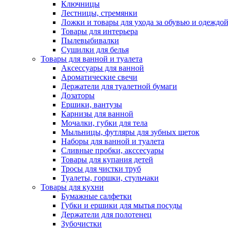
Ключницы
Лестницы, стремянки
Ложки и товары для ухода за обувью и одеждо
Товары для интерьера
Пылевыбивалки
Сушилки для белья
Товары для ванной и туалета
Аксессуары для ванной
Ароматические свечи
Держатели для туалетной бумаги
Дозаторы
Ершики, вантузы
Карнизы для ванной
Мочалки, губки для тела
Мыльницы, футляры для зубных щеток
Наборы для ванной и туалета
Сливные пробки, акссесуары
Товары для купания детей
Тросы для чистки труб
Туалеты, горшки, стульчаки
Товары для кухни
Бумажные салфетки
Губки и ершики для мытья посуды
Держатели для полотенец
Зубочистки