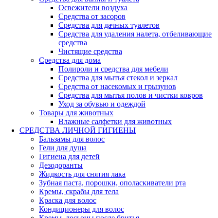
Освежители воздуха
Средства от засоров
Средства для дачных туалетов
Средства для удаления налета, отбеливающие
средства
Чистящие средства
Средства для дома
Полироли и средства для мебели
Средства для мытья стекол и зеркал
Средства от насекомых и грызунов
Средства для мытья полов и чистки ковров
Уход за обувью и одеждой
Товары для животных
Влажные салфетки для животных
СРЕДСТВА ЛИЧНОЙ ГИГИЕНЫ
Бальзамы для волос
Гели для душа
Гигиена для детей
Дезодоранты
Жидкость для снятия лака
Зубная паста, порошки, ополаскиватели рта
Кремы, скрабы для тела
Краска для волос
Кондиционеры для волос
Кремы, лосьоны после бритья