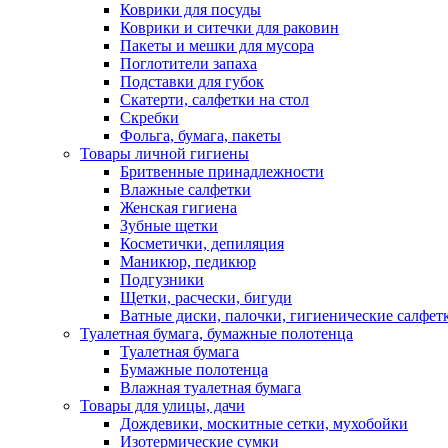
Коврики для посуды
Коврики и ситечки для раковин
Пакеты и мешки для мусора
Поглотители запаха
Подставки для губок
Скатерти, салфетки на стол
Скребки
Фольга, бумага, пакеты
Товары личной гигиены
Бритвенные принадлежности
Влажные салфетки
Женская гигиена
Зубные щетки
Косметички, депиляция
Маникюр, педикюр
Подгузники
Щетки, расчески, бигуди
Ватные диски, палочки, гигиенические салфет
Туалетная бумага, бумажные полотенца
Туалетная бумага
Бумажные полотенца
Влажная туалетная бумага
Товары для улицы, дачи
Дождевики, москитные сетки, мухобойки
Изотермические сумки