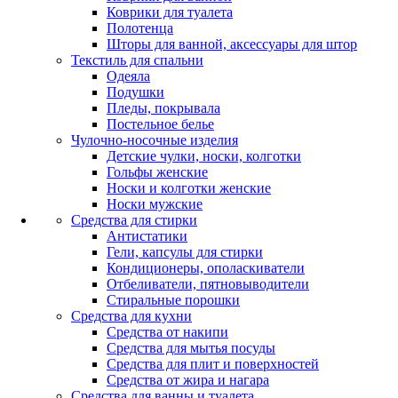
Коврики для туалета
Полотенца
Шторы для ванной, аксессуары для штор
Текстиль для спальни
Одеяла
Подушки
Пледы, покрывала
Постельное белье
Чулочно-носочные изделия
Детские чулки, носки, колготки
Гольфы женские
Носки и колготки женские
Носки мужские
Средства для стирки
Антистатики
Гели, капсулы для стирки
Кондиционеры, ополаскиватели
Отбеливатели, пятновыводители
Стиральные порошки
Средства для кухни
Средства от накипи
Средства для мытья посуды
Средства для плит и поверхностей
Средства от жира и нагара
Средства для ванны и туалета