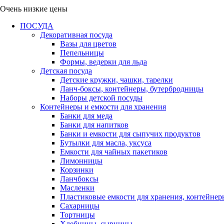
Очень низкие цены
ПОСУДА
Декоративная посуда
Вазы для цветов
Пепельницы
Формы, ведерки для льда
Детская посуда
Детские кружки, чашки, тарелки
Ланч-боксы, контейнеры, бутербродницы
Наборы детской посуды
Контейнеры и емкости для хранения
Банки для меда
Банки для напитков
Банки и емкости для сыпучих продуктов
Бутылки для масла, уксуса
Емкости для чайных пакетиков
Лимонницы
Корзинки
Ланчбоксы
Масленки
Пластиковые емкости для хранения, контейнер
Сахарницы
Тортницы
Хлебницы, сырницы