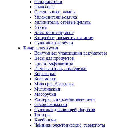
Отпариватели
Пылесосы
Светильники, лампы
Увлажнители воздуха
Удлинители, сетевые фильты
Утюги
Электроинструмент
Батарейки, элементы питания
Сушилки для обуви
Товары для кухни
Вакуумные упаковщики,вакуматоры
Весы для продуктов
Грили, вафельницы
Измельчители, ломтерезки
Кофеварки
Кофемолки
Миксеры, блендеры
Мультиварки
Мясорубки
Ростеры, микроволновые печи
Соковыжималки
Сушилки для овощей, фруктов
Тостеры
Хлебопечи
Чайники электрические, термопоты