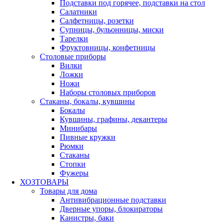
Подставки под горячее, подставки на стол
Салатники
Салфетницы, розетки
Супницы, бульонницы, миски
Тарелки
Фруктовницы, конфетницы
Столовые приборы
Вилки
Ложки
Ножи
Наборы столовых приборов
Стаканы, бокалы, кувшины
Бокалы
Кувшины, графины, декантеры
Минибары
Пивные кружки
Рюмки
Стаканы
Стопки
Фужеры
ХОЗТОВАРЫ
Товары для дома
Антивибрационные подставки
Дверные упоры, блокираторы
Канистры, баки