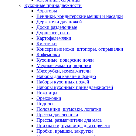
Кухонные принадлежности
Аэраторы
Венчики, кондитерские мешки и насадки
Держатели для ножей
Доски разделочные
Дуршлаги, сито
Картофелемялки
Кисточки
Консервные ножи, штопоры, открывалки
Кофемолки
Кухонные, поварские ножи
Мерные емкости, воронки
Мясорубки, измельчители
Наборы для канапе и фондю
Наборы кухонных ножей
Наборы кухонных принадлежностей
Ножницы
Орехоколки
Подносы
Половники, шумовки, лопатки
Прессы для чеснока
Прессы, размягчители для мяса
Прихватки, руковицы для горячего
Пробки, крышки, закрутки