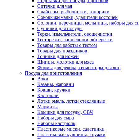
Подставки для посуды, приборов
Ситечки для чая
Слайсеры, рыбочистки, топорики
Соковыжымалки, удалители косточек
Солонки, перечницы, мельницы, наборы для с
Сушилки для посуды
Терки, измельчители, овощечистки
Тесторезки, лапшерезки, яйцерезки
Товары для работы с тестом
Товары для праздников
Точилки для ножей
Щипцы, молотки для мяса
Формы для декора, сепараторы для яиц
Посуда для приготовления
Воки
Казаны, жаровни
Ковши, кружки
Кастрюли
Лотки эмаль, лотки стеклянные
Мармиты
Крышки для посуды, СВЧ
Наборы для сыра
Наборы кастрюль
Пластиковые миски, салатники
Пластиковые кувшины, кружки