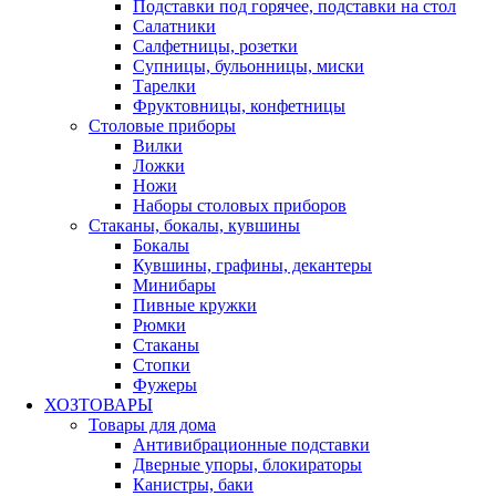
Подставки под горячее, подставки на стол
Салатники
Салфетницы, розетки
Супницы, бульонницы, миски
Тарелки
Фруктовницы, конфетницы
Столовые приборы
Вилки
Ложки
Ножи
Наборы столовых приборов
Стаканы, бокалы, кувшины
Бокалы
Кувшины, графины, декантеры
Минибары
Пивные кружки
Рюмки
Стаканы
Стопки
Фужеры
ХОЗТОВАРЫ
Товары для дома
Антивибрационные подставки
Дверные упоры, блокираторы
Канистры, баки