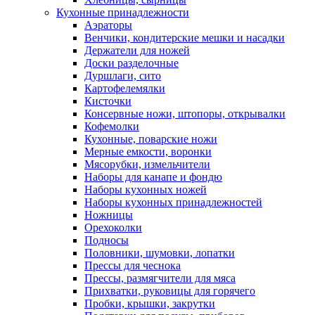
Кухонные принадлежности
Аэраторы
Венчики, кондитерские мешки и насадки
Держатели для ножей
Доски разделочные
Дуршлаги, сито
Картофелемялки
Кисточки
Консервные ножи, штопоры, открывалки
Кофемолки
Кухонные, поварские ножи
Мерные емкости, воронки
Мясорубки, измельчители
Наборы для канапе и фондю
Наборы кухонных ножей
Наборы кухонных принадлежностей
Ножницы
Орехоколки
Подносы
Половники, шумовки, лопатки
Прессы для чеснока
Прессы, размягчители для мяса
Прихватки, руковицы для горячего
Пробки, крышки, закрутки