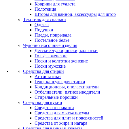
Коврики для туалета
Полотенца
Шторы для ванной, аксессуары для штор
Текстиль для спальни
Одеяла
Подушки
Пледы, покрывала
Постельное белье
Чулочно-носочные изделия
Детские чулки, носки, колготки
Гольфы женские
Носки и колготки женские
Носки мужские
Средства для стирки
Антистатики
Гели, капсулы для стирки
Кондиционеры, ополаскиватели
Отбеливатели, пятновыводители
Стиральные порошки
Средства для кухни
Средства от накипи
Средства для мытья посуды
Средства для плит и поверхностей
Средства от жира и нагара
Средства для ванны и туалета