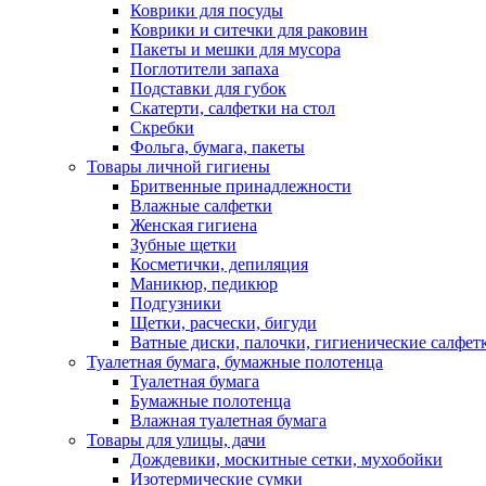
Коврики для посуды
Коврики и ситечки для раковин
Пакеты и мешки для мусора
Поглотители запаха
Подставки для губок
Скатерти, салфетки на стол
Скребки
Фольга, бумага, пакеты
Товары личной гигиены
Бритвенные принадлежности
Влажные салфетки
Женская гигиена
Зубные щетки
Косметички, депиляция
Маникюр, педикюр
Подгузники
Щетки, расчески, бигуди
Ватные диски, палочки, гигиенические салфет
Туалетная бумага, бумажные полотенца
Туалетная бумага
Бумажные полотенца
Влажная туалетная бумага
Товары для улицы, дачи
Дождевики, москитные сетки, мухобойки
Изотермические сумки