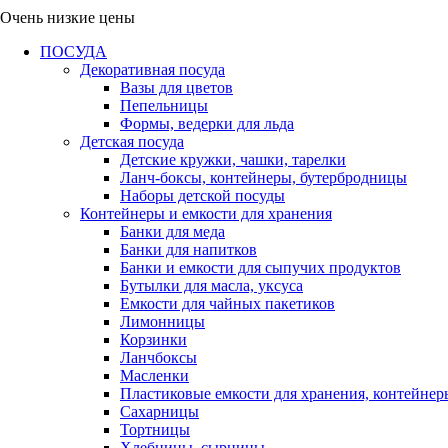
Очень низкие цены
ПОСУДА
Декоративная посуда
Вазы для цветов
Пепельницы
Формы, ведерки для льда
Детская посуда
Детские кружки, чашки, тарелки
Ланч-боксы, контейнеры, бутербродницы
Наборы детской посуды
Контейнеры и емкости для хранения
Банки для меда
Банки для напитков
Банки и емкости для сыпучих продуктов
Бутылки для масла, уксуса
Емкости для чайных пакетиков
Лимонницы
Корзинки
Ланчбоксы
Масленки
Пластиковые емкости для хранения, контейнер
Сахарницы
Тортницы
Хлебницы, сырницы