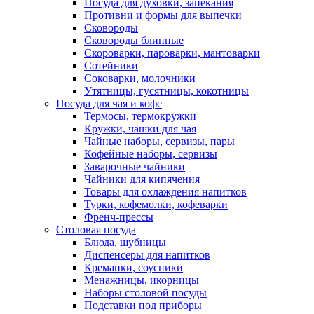
Посуда для духовки, запекания
Противни и формы для выпечки
Сковороды
Сковороды блинные
Скороварки, пароварки, мантоварки
Сотейники
Соковарки, молочники
Утятницы, гусятницы, кокотницы
Посуда для чая и кофе
Термосы, термокружки
Кружки, чашки для чая
Чайные наборы, сервизы, пары
Кофейные наборы, сервизы
Заварочные чайники
Чайники для кипячения
Товары для охлаждения напитков
Турки, кофемолки, кофеварки
Френч-прессы
Столовая посуда
Блюда, шубницы
Диспенсеры для напитков
Креманки, соусники
Менажницы, икорницы
Наборы столовой посуды
Подставки под приборы