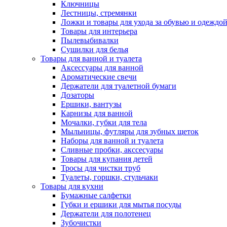
Ключницы
Лестницы, стремянки
Ложки и товары для ухода за обувью и одеждо
Товары для интерьера
Пылевыбивалки
Сушилки для белья
Товары для ванной и туалета
Аксессуары для ванной
Ароматические свечи
Держатели для туалетной бумаги
Дозаторы
Ершики, вантузы
Карнизы для ванной
Мочалки, губки для тела
Мыльницы, футляры для зубных щеток
Наборы для ванной и туалета
Сливные пробки, акссесуары
Товары для купания детей
Тросы для чистки труб
Туалеты, горшки, стульчаки
Товары для кухни
Бумажные салфетки
Губки и ершики для мытья посуды
Держатели для полотенец
Зубочистки