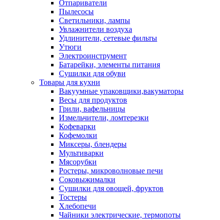
Отпариватели
Пылесосы
Светильники, лампы
Увлажнители воздуха
Удлинители, сетевые фильты
Утюги
Электроинструмент
Батарейки, элементы питания
Сушилки для обуви
Товары для кухни
Вакуумные упаковщики,вакуматоры
Весы для продуктов
Грили, вафельницы
Измельчители, ломтерезки
Кофеварки
Кофемолки
Миксеры, блендеры
Мультиварки
Мясорубки
Ростеры, микроволновые печи
Соковыжималки
Сушилки для овощей, фруктов
Тостеры
Хлебопечи
Чайники электрические, термопоты