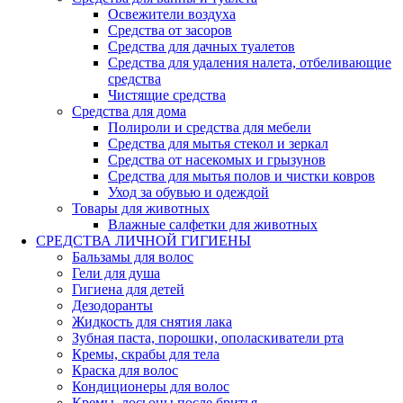
Освежители воздуха
Средства от засоров
Средства для дачных туалетов
Средства для удаления налета, отбеливающие
средства
Чистящие средства
Средства для дома
Полироли и средства для мебели
Средства для мытья стекол и зеркал
Средства от насекомых и грызунов
Средства для мытья полов и чистки ковров
Уход за обувью и одеждой
Товары для животных
Влажные салфетки для животных
СРЕДСТВА ЛИЧНОЙ ГИГИЕНЫ
Бальзамы для волос
Гели для душа
Гигиена для детей
Дезодоранты
Жидкость для снятия лака
Зубная паста, порошки, ополаскиватели рта
Кремы, скрабы для тела
Краска для волос
Кондиционеры для волос
Кремы, лосьоны после бритья