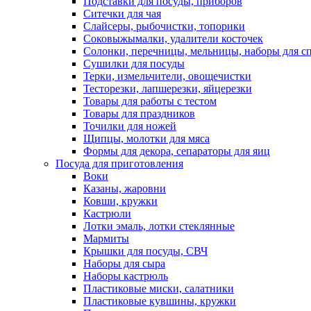
Подставки для посуды, приборов
Ситечки для чая
Слайсеры, рыбочистки, топорики
Соковыжымалки, удалители косточек
Солонки, перечницы, мельницы, наборы для с
Сушилки для посуды
Терки, измельчители, овощечистки
Тесторезки, лапшерезки, яйцерезки
Товары для работы с тестом
Товары для праздников
Точилки для ножей
Щипцы, молотки для мяса
Формы для декора, сепараторы для яиц
Посуда для приготовления
Воки
Казаны, жаровни
Ковши, кружки
Кастрюли
Лотки эмаль, лотки стеклянные
Мармиты
Крышки для посуды, СВЧ
Наборы для сыра
Наборы кастрюль
Пластиковые миски, салатники
Пластиковые кувшины, кружки