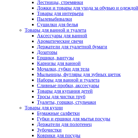
Лестницы, стремянки
Ложки и товары для ухода за обувью и одеждо
Товары для интерьера
Пылевыбивалки
Сушилки для белья
Товары для ванной и туалета
Аксессуары для ванной
Ароматические свечи
Держатели для туалетной бумаги
Дозаторы
Ершики, вантузы
Карнизы для ванной
Мочалки, губки для тела
Мыльницы, футляры для зубных щеток
Наборы для ванной и туалета
Сливные пробки, акссесуары
Товары для купания детей
Тросы для чистки труб
Туалеты, горшки, стульчаки
Товары для кухни
Бумажные салфетки
Губки и ершики для мытья посуды
Держатели для полотенец
Зубочистки
Коврики для посуды