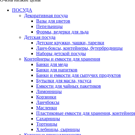
ПОСУДА
Декоративная посуда
Вазы для цветов
Пепельницы
Формы, ведерки для льда
Детская посуда
Детские кружки, чашки, тарелки
Ланч-боксы, контейнеры, бутербродницы
Наборы детской посуды
Контейнеры и емкости для хранения
Банки для меда
Банки для напитков
Банки и емкости для сыпучих продуктов
Бутылки для масла, уксуса
Емкости для чайных пакетиков
Лимонницы
Корзинки
Ланчбоксы
Масленки
Пластиковые емкости для хранения, контейнер
Сахарницы
Тортницы
Хлебницы, сырницы
Кухонные принадлежности