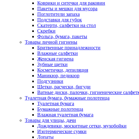
Коврики и ситечки для раковин
Пакеты и мешки для мусора
Поглотители запаха
Подставки для губок
Скатерти, салфетки на стол
Скребки
Фольга, бумага, пакеты
Товары личной гигиены
Бритвенные принадлежности
Влажные салфетки
Женская гигиена
Зубные щетки
Косметички, депиляция
Маникюр, педикюр
Подгузники
Щетки, расчески, бигуди
Ватные диски, палочки, гигиенические салфет
Туалетная бумага, бумажные полотенца
Туалетная бумага
Бумажные полотенца
Влажная туалетная бумага
Товары для улицы, дачи
Дождевики, москитные сетки, мухобойки
Изотермические сумки
Лопаты