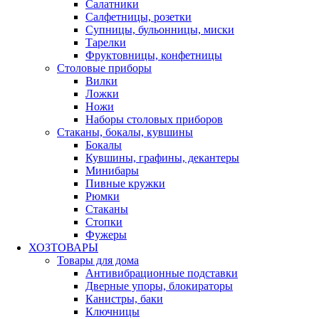
Салатники
Салфетницы, розетки
Супницы, бульонницы, миски
Тарелки
Фруктовницы, конфетницы
Столовые приборы
Вилки
Ложки
Ножи
Наборы столовых приборов
Стаканы, бокалы, кувшины
Бокалы
Кувшины, графины, декантеры
Минибары
Пивные кружки
Рюмки
Стаканы
Стопки
Фужеры
ХОЗТОВАРЫ
Товары для дома
Антивибрационные подставки
Дверные упоры, блокираторы
Канистры, баки
Ключницы