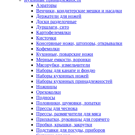
Аэраторы
Венчики, кондитерские мешки и насадки
Держатели для ножей
Доски разделочные
Дуршлаги, сито
Картофелемялки
Кисточки
Консервные ножи, штопоры, открывалки
Кофемолки
Кухонные, поварские ножи
Мерные емкости, воронки
Мясорубки, измельчители
Наборы для канапе и фондю
Наборы кухонных ножей
Наборы кухонных принадлежностей
Ножницы
Орехоколки
Подносы
Половники, шумовки, лопатки
Прессы для чеснока
Прессы, размягчители для мяса
Прихватки, руковицы для горячего
Пробки, крышки, закрутки
Подставки для посуды, приборов