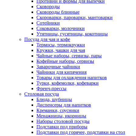
Противни и формы для выпечки
Сковороды
Сковороды блинные
Скороварки, пароварки, мантоварки
Сотейники
Соковарки, молочники
Утятницы, гусятницы, кокотницы
Посуда для чая и кофе
Термосы, термокружки
Кружки, чашки для чая
Чайные наборы, сервизы, пары
Кофейные наборы, сервизы
Заварочные чайники
Чайники для кипячения
Товары для охлаждения напитков
Турки, кофемолки, кофеварки
Френч-прессы
Столовая посуда
Блюда, шубницы
Диспенсеры для напитков
Креманки, соусники
Менажницы, икорницы
Наборы столовой посуды
Подставки под приборы
Подставки под горячее, подставки на стол