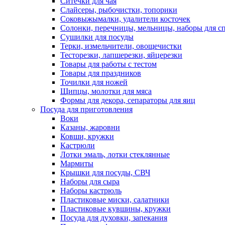
Ситечки для чая
Слайсеры, рыбочистки, топорики
Соковыжымалки, удалители косточек
Солонки, перечницы, мельницы, наборы для с
Сушилки для посуды
Терки, измельчители, овощечистки
Тесторезки, лапшерезки, яйцерезки
Товары для работы с тестом
Товары для праздников
Точилки для ножей
Щипцы, молотки для мяса
Формы для декора, сепараторы для яиц
Посуда для приготовления
Воки
Казаны, жаровни
Ковши, кружки
Кастрюли
Лотки эмаль, лотки стеклянные
Мармиты
Крышки для посуды, СВЧ
Наборы для сыра
Наборы кастрюль
Пластиковые миски, салатники
Пластиковые кувшины, кружки
Посуда для духовки, запекания