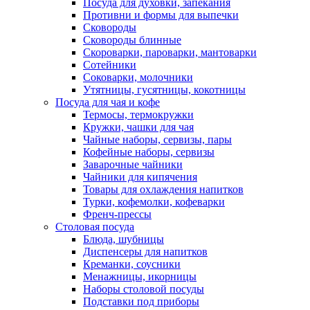
Посуда для духовки, запекания
Противни и формы для выпечки
Сковороды
Сковороды блинные
Скороварки, пароварки, мантоварки
Сотейники
Соковарки, молочники
Утятницы, гусятницы, кокотницы
Посуда для чая и кофе
Термосы, термокружки
Кружки, чашки для чая
Чайные наборы, сервизы, пары
Кофейные наборы, сервизы
Заварочные чайники
Чайники для кипячения
Товары для охлаждения напитков
Турки, кофемолки, кофеварки
Френч-прессы
Столовая посуда
Блюда, шубницы
Диспенсеры для напитков
Креманки, соусники
Менажницы, икорницы
Наборы столовой посуды
Подставки под приборы