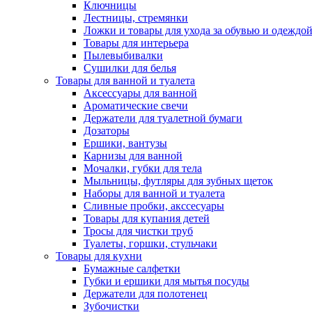
Ключницы
Лестницы, стремянки
Ложки и товары для ухода за обувью и одеждо
Товары для интерьера
Пылевыбивалки
Сушилки для белья
Товары для ванной и туалета
Аксессуары для ванной
Ароматические свечи
Держатели для туалетной бумаги
Дозаторы
Ершики, вантузы
Карнизы для ванной
Мочалки, губки для тела
Мыльницы, футляры для зубных щеток
Наборы для ванной и туалета
Сливные пробки, акссесуары
Товары для купания детей
Тросы для чистки труб
Туалеты, горшки, стульчаки
Товары для кухни
Бумажные салфетки
Губки и ершики для мытья посуды
Держатели для полотенец
Зубочистки