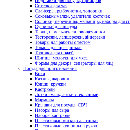
Подставки для посуды, приборов
Ситечки для чая
Слайсеры, рыбочистки, топорики
Соковыжымалки, удалители косточек
Солонки, перечницы, мельницы, наборы для с
Сушилки для посуды
Терки, измельчители, овощечистки
Тесторезки, лапшерезки, яйцерезки
Товары для работы с тестом
Товары для праздников
Точилки для ножей
Щипцы, молотки для мяса
Формы для декора, сепараторы для яиц
Посуда для приготовления
Воки
Казаны, жаровни
Ковши, кружки
Кастрюли
Лотки эмаль, лотки стеклянные
Мармиты
Крышки для посуды, СВЧ
Наборы для сыра
Наборы кастрюль
Пластиковые миски, салатники
Пластиковые кувшины, кружки