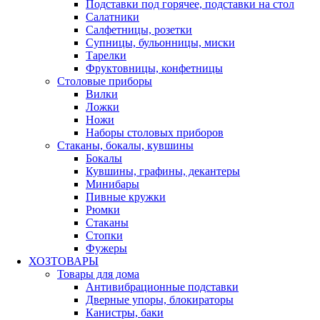
Подставки под горячее, подставки на стол
Салатники
Салфетницы, розетки
Супницы, бульонницы, миски
Тарелки
Фруктовницы, конфетницы
Столовые приборы
Вилки
Ложки
Ножи
Наборы столовых приборов
Стаканы, бокалы, кувшины
Бокалы
Кувшины, графины, декантеры
Минибары
Пивные кружки
Рюмки
Стаканы
Стопки
Фужеры
ХОЗТОВАРЫ
Товары для дома
Антивибрационные подставки
Дверные упоры, блокираторы
Канистры, баки