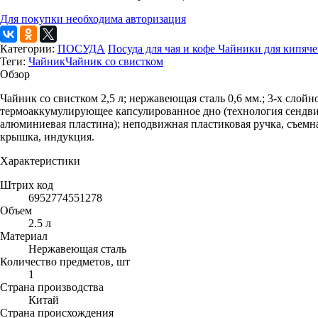
Для покупки необходима авторизация
Категории:
ПОСУДА
Посуда для чая и кофе
Чайники для кипяч
Теги:
Чайник
Чайник со свистком
Обзор
Чайник со свистком 2,5 л; нержавеющая сталь 0,6 мм.; 3-х слойн
термоаккумулирующее капсулированное дно (технология сендви
алюминиевая пластина); неподвижная пластиковая ручка, съемн
крышка, индукция.
Характеристики
Штрих код
6952774551278
Объем
2.5 л
Материал
Нержавеющая сталь
Количество предметов, шт
1
Страна производства
Китай
Страна происхождения