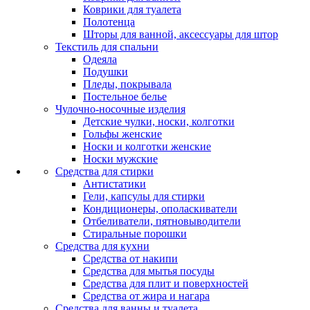
Коврики для туалета
Полотенца
Шторы для ванной, аксессуары для штор
Текстиль для спальни
Одеяла
Подушки
Пледы, покрывала
Постельное белье
Чулочно-носочные изделия
Детские чулки, носки, колготки
Гольфы женские
Носки и колготки женские
Носки мужские
Средства для стирки
Антистатики
Гели, капсулы для стирки
Кондиционеры, ополаскиватели
Отбеливатели, пятновыводители
Стиральные порошки
Средства для кухни
Средства от накипи
Средства для мытья посуды
Средства для плит и поверхностей
Средства от жира и нагара
Средства для ванны и туалета