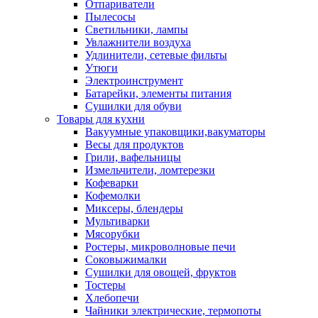
Отпариватели
Пылесосы
Светильники, лампы
Увлажнители воздуха
Удлинители, сетевые фильты
Утюги
Электроинструмент
Батарейки, элементы питания
Сушилки для обуви
Товары для кухни
Вакуумные упаковщики,вакуматоры
Весы для продуктов
Грили, вафельницы
Измельчители, ломтерезки
Кофеварки
Кофемолки
Миксеры, блендеры
Мультиварки
Мясорубки
Ростеры, микроволновые печи
Соковыжималки
Сушилки для овощей, фруктов
Тостеры
Хлебопечи
Чайники электрические, термопоты