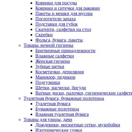
Коврики для посуды
Коврики и ситечки для раковин
Пакеты и мешки для мусора
Поглотители запаха
Подставки для губок
Скатерти, салфетки на стол
Скребки
Фольга, бумага, пакеты
Товары личной гигиены
Бритвенные принадлежности
Влажные салфетки
Женская гигиена
Зубные щетки
Косметички, депиляция
Маникюр, педикюр
Подгузники
Щетки, расчески, бигуди
Ватные диски, палочки, гигиенические салфет
Туалетная бумага, бумажные полотенца
Туалетная бумага
Бумажные полотенца
Влажная туалетная бумага
Товары для улицы, дачи
Дождевики, москитные сетки, мухобойки
Изотермические сумки