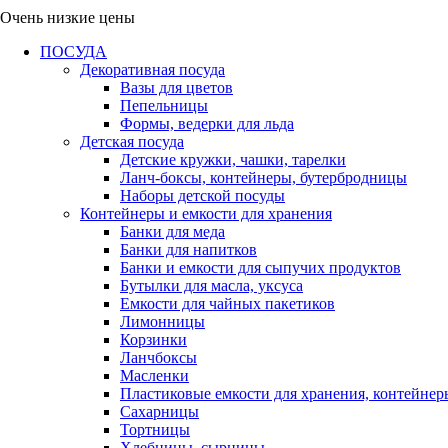
Очень низкие цены
ПОСУДА
Декоративная посуда
Вазы для цветов
Пепельницы
Формы, ведерки для льда
Детская посуда
Детские кружки, чашки, тарелки
Ланч-боксы, контейнеры, бутербродницы
Наборы детской посуды
Контейнеры и емкости для хранения
Банки для меда
Банки для напитков
Банки и емкости для сыпучих продуктов
Бутылки для масла, уксуса
Емкости для чайных пакетиков
Лимонницы
Корзинки
Ланчбоксы
Масленки
Пластиковые емкости для хранения, контейнер
Сахарницы
Тортницы
Хлебницы, сырницы