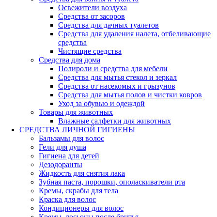
Освежители воздуха
Средства от засоров
Средства для дачных туалетов
Средства для удаления налета, отбеливающие
средства
Чистящие средства
Средства для дома
Полироли и средства для мебели
Средства для мытья стекол и зеркал
Средства от насекомых и грызунов
Средства для мытья полов и чистки ковров
Уход за обувью и одеждой
Товары для животных
Влажные салфетки для животных
СРЕДСТВА ЛИЧНОЙ ГИГИЕНЫ
Бальзамы для волос
Гели для душа
Гигиена для детей
Дезодоранты
Жидкость для снятия лака
Зубная паста, порошки, ополаскиватели рта
Кремы, скрабы для тела
Краска для волос
Кондиционеры для волос
Кремы, лосьоны после бритья