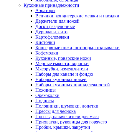
Кухонные принадлежности
Аэраторы
Венчики, кондитерские мешки и насадки
Держатели для ножей
Доски разделочные
Дуршлаги, сито
Картофелемялки
Кисточки
Консервные ножи, штопоры, открывалки
Кофемолки
Кухонные, поварские ножи
Мерные емкости, воронки
Мясорубки, измельчители
Наборы для канапе и фондю
Наборы кухонных ножей
Наборы кухонных принадлежностей
Ножницы
Орехоколки
Подносы
Половники, шумовки, лопатки
Прессы для чеснока
Прессы, размягчители для мяса
Прихватки, руковицы для горячего
Пробки, крышки, закрутки