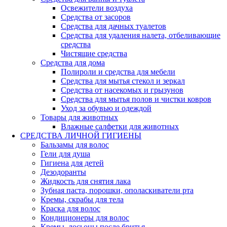
Освежители воздуха
Средства от засоров
Средства для дачных туалетов
Средства для удаления налета, отбеливающие
средства
Чистящие средства
Средства для дома
Полироли и средства для мебели
Средства для мытья стекол и зеркал
Средства от насекомых и грызунов
Средства для мытья полов и чистки ковров
Уход за обувью и одеждой
Товары для животных
Влажные салфетки для животных
СРЕДСТВА ЛИЧНОЙ ГИГИЕНЫ
Бальзамы для волос
Гели для душа
Гигиена для детей
Дезодоранты
Жидкость для снятия лака
Зубная паста, порошки, ополаскиватели рта
Кремы, скрабы для тела
Краска для волос
Кондиционеры для волос
Кремы, лосьоны после бритья