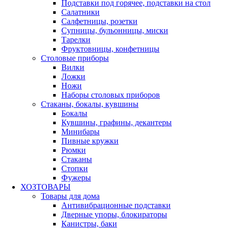
Подставки под горячее, подставки на стол
Салатники
Салфетницы, розетки
Супницы, бульонницы, миски
Тарелки
Фруктовницы, конфетницы
Столовые приборы
Вилки
Ложки
Ножи
Наборы столовых приборов
Стаканы, бокалы, кувшины
Бокалы
Кувшины, графины, декантеры
Минибары
Пивные кружки
Рюмки
Стаканы
Стопки
Фужеры
ХОЗТОВАРЫ
Товары для дома
Антивибрационные подставки
Дверные упоры, блокираторы
Канистры, баки