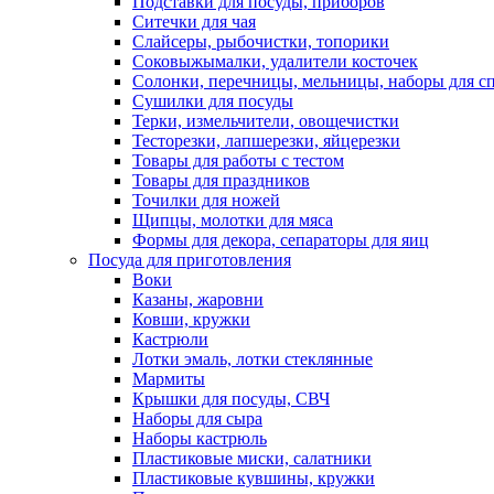
Подставки для посуды, приборов
Ситечки для чая
Слайсеры, рыбочистки, топорики
Соковыжымалки, удалители косточек
Солонки, перечницы, мельницы, наборы для с
Сушилки для посуды
Терки, измельчители, овощечистки
Тесторезки, лапшерезки, яйцерезки
Товары для работы с тестом
Товары для праздников
Точилки для ножей
Щипцы, молотки для мяса
Формы для декора, сепараторы для яиц
Посуда для приготовления
Воки
Казаны, жаровни
Ковши, кружки
Кастрюли
Лотки эмаль, лотки стеклянные
Мармиты
Крышки для посуды, СВЧ
Наборы для сыра
Наборы кастрюль
Пластиковые миски, салатники
Пластиковые кувшины, кружки