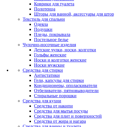
Коврики для туалета
Полотенца
Шторы для ванной, аксессуары для штор
Текстиль для спальни
Одеяла
Подушки
Пледы, покрывала
Постельное белье
Чулочно-носочные изделия
Детские чулки, носки, колготки
Гольфы женские
Носки и колготки женские
Носки мужские
Средства для стирки
Антистатики
Гели, капсулы для стирки
Кондиционеры, ополаскиватели
Отбеливатели, пятновыводители
Стиральные порошки
Средства для кухни
Средства от накипи
Средства для мытья посуды
Средства для плит и поверхностей
Средства от жира и нагара
Средства для ванны и туалета