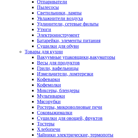
Отпариватели
Пылесосы
Светильники, лампы
Увлажнители воздуха
Удлинители, сетевые фильты
Утюги
Электроинструмент
Батарейки, элементы питания
Сушилки для обуви
Товары для кухни
Вакуумные упаковщики,вакуматоры
Весы для продуктов
Грили, вафельницы
Измельчители, ломтерезки
Кофеварки
Кофемолки
Миксеры, блендеры
Мультиварки
Мясорубки
Ростеры, микроволновые печи
Соковыжималки
Сушилки для овощей, фруктов
Тостеры
Хлебопечи
Чайники электрические, термопоты