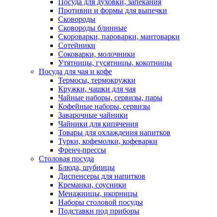
Посуда для духовки, запекания
Противни и формы для выпечки
Сковороды
Сковороды блинные
Скороварки, пароварки, мантоварки
Сотейники
Соковарки, молочники
Утятницы, гусятницы, кокотницы
Посуда для чая и кофе
Термосы, термокружки
Кружки, чашки для чая
Чайные наборы, сервизы, пары
Кофейные наборы, сервизы
Заварочные чайники
Чайники для кипячения
Товары для охлаждения напитков
Турки, кофемолки, кофеварки
Френч-прессы
Столовая посуда
Блюда, шубницы
Диспенсеры для напитков
Креманки, соусники
Менажницы, икорницы
Наборы столовой посуды
Подставки под приборы