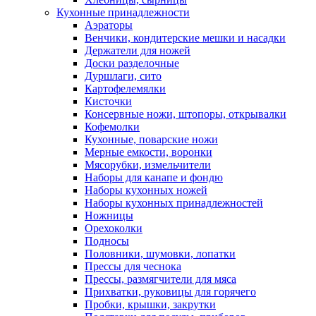
Кухонные принадлежности
Аэраторы
Венчики, кондитерские мешки и насадки
Держатели для ножей
Доски разделочные
Дуршлаги, сито
Картофелемялки
Кисточки
Консервные ножи, штопоры, открывалки
Кофемолки
Кухонные, поварские ножи
Мерные емкости, воронки
Мясорубки, измельчители
Наборы для канапе и фондю
Наборы кухонных ножей
Наборы кухонных принадлежностей
Ножницы
Орехоколки
Подносы
Половники, шумовки, лопатки
Прессы для чеснока
Прессы, размягчители для мяса
Прихватки, руковицы для горячего
Пробки, крышки, закрутки