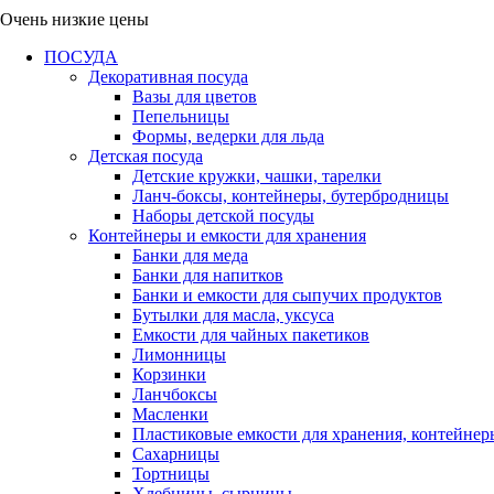
Очень низкие цены
ПОСУДА
Декоративная посуда
Вазы для цветов
Пепельницы
Формы, ведерки для льда
Детская посуда
Детские кружки, чашки, тарелки
Ланч-боксы, контейнеры, бутербродницы
Наборы детской посуды
Контейнеры и емкости для хранения
Банки для меда
Банки для напитков
Банки и емкости для сыпучих продуктов
Бутылки для масла, уксуса
Емкости для чайных пакетиков
Лимонницы
Корзинки
Ланчбоксы
Масленки
Пластиковые емкости для хранения, контейнер
Сахарницы
Тортницы
Хлебницы, сырницы