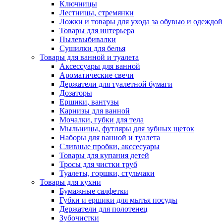
Ключницы
Лестницы, стремянки
Ложки и товары для ухода за обувью и одеждо
Товары для интерьера
Пылевыбивалки
Сушилки для белья
Товары для ванной и туалета
Аксессуары для ванной
Ароматические свечи
Держатели для туалетной бумаги
Дозаторы
Ершики, вантузы
Карнизы для ванной
Мочалки, губки для тела
Мыльницы, футляры для зубных щеток
Наборы для ванной и туалета
Сливные пробки, акссесуары
Товары для купания детей
Тросы для чистки труб
Туалеты, горшки, стульчаки
Товары для кухни
Бумажные салфетки
Губки и ершики для мытья посуды
Держатели для полотенец
Зубочистки