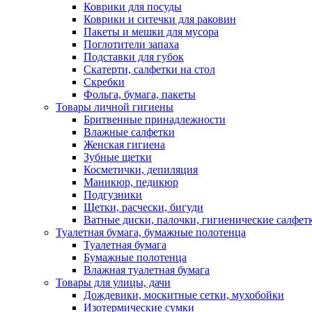
Коврики для посуды
Коврики и ситечки для раковин
Пакеты и мешки для мусора
Поглотители запаха
Подставки для губок
Скатерти, салфетки на стол
Скребки
Фольга, бумага, пакеты
Товары личной гигиены
Бритвенные принадлежности
Влажные салфетки
Женская гигиена
Зубные щетки
Косметички, депиляция
Маникюр, педикюр
Подгузники
Щетки, расчески, бигуди
Ватные диски, палочки, гигиенические салфет
Туалетная бумага, бумажные полотенца
Туалетная бумага
Бумажные полотенца
Влажная туалетная бумага
Товары для улицы, дачи
Дождевики, москитные сетки, мухобойки
Изотермические сумки