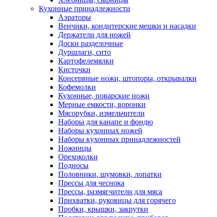
Кухонные принадлежности
Аэраторы
Венчики, кондитерские мешки и насадки
Держатели для ножей
Доски разделочные
Дуршлаги, сито
Картофелемялки
Кисточки
Консервные ножи, штопоры, открывалки
Кофемолки
Кухонные, поварские ножи
Мерные емкости, воронки
Мясорубки, измельчители
Наборы для канапе и фондю
Наборы кухонных ножей
Наборы кухонных принадлежностей
Ножницы
Орехоколки
Подносы
Половники, шумовки, лопатки
Прессы для чеснока
Прессы, размягчители для мяса
Прихватки, руковицы для горячего
Пробки, крышки, закрутки