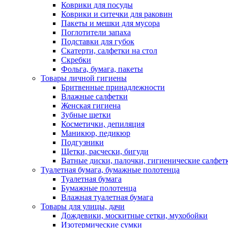
Коврики для посуды
Коврики и ситечки для раковин
Пакеты и мешки для мусора
Поглотители запаха
Подставки для губок
Скатерти, салфетки на стол
Скребки
Фольга, бумага, пакеты
Товары личной гигиены
Бритвенные принадлежности
Влажные салфетки
Женская гигиена
Зубные щетки
Косметички, депиляция
Маникюр, педикюр
Подгузники
Щетки, расчески, бигуди
Ватные диски, палочки, гигиенические салфет
Туалетная бумага, бумажные полотенца
Туалетная бумага
Бумажные полотенца
Влажная туалетная бумага
Товары для улицы, дачи
Дождевики, москитные сетки, мухобойки
Изотермические сумки