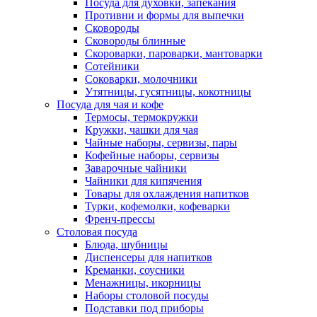
Посуда для духовки, запекания
Противни и формы для выпечки
Сковороды
Сковороды блинные
Скороварки, пароварки, мантоварки
Сотейники
Соковарки, молочники
Утятницы, гусятницы, кокотницы
Посуда для чая и кофе
Термосы, термокружки
Кружки, чашки для чая
Чайные наборы, сервизы, пары
Кофейные наборы, сервизы
Заварочные чайники
Чайники для кипячения
Товары для охлаждения напитков
Турки, кофемолки, кофеварки
Френч-прессы
Столовая посуда
Блюда, шубницы
Диспенсеры для напитков
Креманки, соусники
Менажницы, икорницы
Наборы столовой посуды
Подставки под приборы