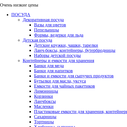
Очень низкие цены
ПОСУДА
Декоративная посуда
Вазы для цветов
Пепельницы
Формы, ведерки для льда
Детская посуда
Детские кружки, чашки, тарелки
Ланч-боксы, контейнеры, бутербродницы
Наборы детской посуды
Контейнеры и емкости для хранения
Банки для меда
Банки для напитков
Банки и емкости для сыпучих продуктов
Бутылки для масла, уксуса
Емкости для чайных пакетиков
Лимонницы
Корзинки
Ланчбоксы
Масленки
Пластиковые емкости для хранения, контейнер
Сахарницы
Тортницы
Хлебницы, сырницы