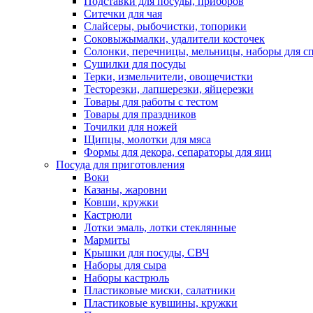
Подставки для посуды, приборов
Ситечки для чая
Слайсеры, рыбочистки, топорики
Соковыжымалки, удалители косточек
Солонки, перечницы, мельницы, наборы для с
Сушилки для посуды
Терки, измельчители, овощечистки
Тесторезки, лапшерезки, яйцерезки
Товары для работы с тестом
Товары для праздников
Точилки для ножей
Щипцы, молотки для мяса
Формы для декора, сепараторы для яиц
Посуда для приготовления
Воки
Казаны, жаровни
Ковши, кружки
Кастрюли
Лотки эмаль, лотки стеклянные
Мармиты
Крышки для посуды, СВЧ
Наборы для сыра
Наборы кастрюль
Пластиковые миски, салатники
Пластиковые кувшины, кружки