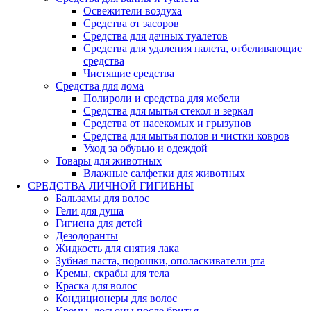
Освежители воздуха
Средства от засоров
Средства для дачных туалетов
Средства для удаления налета, отбеливающие
средства
Чистящие средства
Средства для дома
Полироли и средства для мебели
Средства для мытья стекол и зеркал
Средства от насекомых и грызунов
Средства для мытья полов и чистки ковров
Уход за обувью и одеждой
Товары для животных
Влажные салфетки для животных
СРЕДСТВА ЛИЧНОЙ ГИГИЕНЫ
Бальзамы для волос
Гели для душа
Гигиена для детей
Дезодоранты
Жидкость для снятия лака
Зубная паста, порошки, ополаскиватели рта
Кремы, скрабы для тела
Краска для волос
Кондиционеры для волос
Кремы, лосьоны после бритья