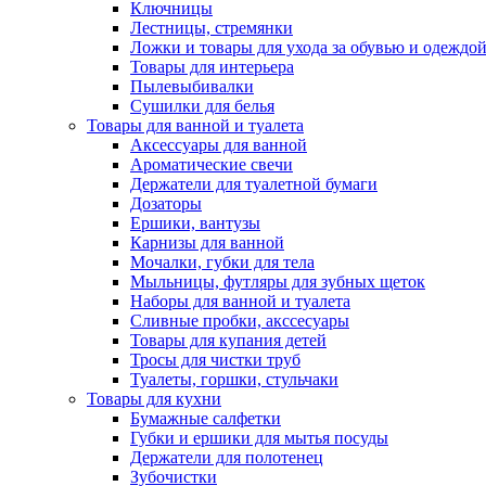
Ключницы
Лестницы, стремянки
Ложки и товары для ухода за обувью и одеждо
Товары для интерьера
Пылевыбивалки
Сушилки для белья
Товары для ванной и туалета
Аксессуары для ванной
Ароматические свечи
Держатели для туалетной бумаги
Дозаторы
Ершики, вантузы
Карнизы для ванной
Мочалки, губки для тела
Мыльницы, футляры для зубных щеток
Наборы для ванной и туалета
Сливные пробки, акссесуары
Товары для купания детей
Тросы для чистки труб
Туалеты, горшки, стульчаки
Товары для кухни
Бумажные салфетки
Губки и ершики для мытья посуды
Держатели для полотенец
Зубочистки