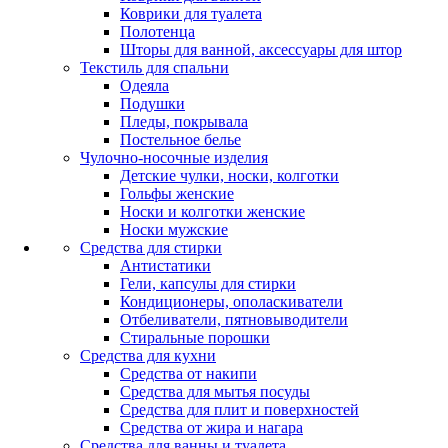
Коврики для туалета
Полотенца
Шторы для ванной, аксессуары для штор
Текстиль для спальни
Одеяла
Подушки
Пледы, покрывала
Постельное белье
Чулочно-носочные изделия
Детские чулки, носки, колготки
Гольфы женские
Носки и колготки женские
Носки мужские
Средства для стирки
Антистатики
Гели, капсулы для стирки
Кондиционеры, ополаскиватели
Отбеливатели, пятновыводители
Стиральные порошки
Средства для кухни
Средства от накипи
Средства для мытья посуды
Средства для плит и поверхностей
Средства от жира и нагара
Средства для ванны и туалета