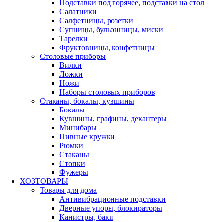
Подставки под горячее, подставки на стол
Салатники
Салфетницы, розетки
Супницы, бульонницы, миски
Тарелки
Фруктовницы, конфетницы
Столовые приборы
Вилки
Ложки
Ножи
Наборы столовых приборов
Стаканы, бокалы, кувшины
Бокалы
Кувшины, графины, декантеры
Минибары
Пивные кружки
Рюмки
Стаканы
Стопки
Фужеры
ХОЗТОВАРЫ
Товары для дома
Антивибрационные подставки
Дверные упоры, блокираторы
Канистры, баки