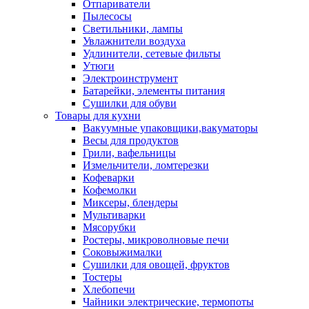
Отпариватели
Пылесосы
Светильники, лампы
Увлажнители воздуха
Удлинители, сетевые фильты
Утюги
Электроинструмент
Батарейки, элементы питания
Сушилки для обуви
Товары для кухни
Вакуумные упаковщики,вакуматоры
Весы для продуктов
Грили, вафельницы
Измельчители, ломтерезки
Кофеварки
Кофемолки
Миксеры, блендеры
Мультиварки
Мясорубки
Ростеры, микроволновые печи
Соковыжималки
Сушилки для овощей, фруктов
Тостеры
Хлебопечи
Чайники электрические, термопоты