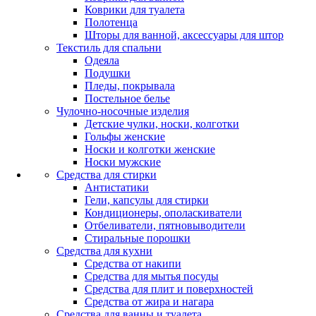
Коврики для туалета
Полотенца
Шторы для ванной, аксессуары для штор
Текстиль для спальни
Одеяла
Подушки
Пледы, покрывала
Постельное белье
Чулочно-носочные изделия
Детские чулки, носки, колготки
Гольфы женские
Носки и колготки женские
Носки мужские
Средства для стирки
Антистатики
Гели, капсулы для стирки
Кондиционеры, ополаскиватели
Отбеливатели, пятновыводители
Стиральные порошки
Средства для кухни
Средства от накипи
Средства для мытья посуды
Средства для плит и поверхностей
Средства от жира и нагара
Средства для ванны и туалета