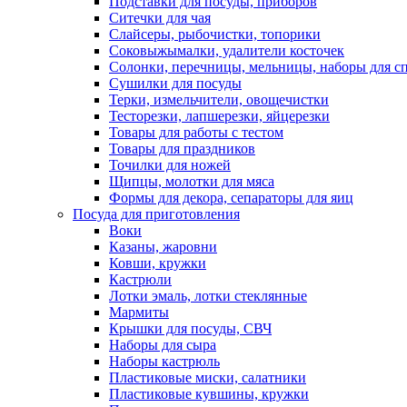
Подставки для посуды, приборов
Ситечки для чая
Слайсеры, рыбочистки, топорики
Соковыжымалки, удалители косточек
Солонки, перечницы, мельницы, наборы для с
Сушилки для посуды
Терки, измельчители, овощечистки
Тесторезки, лапшерезки, яйцерезки
Товары для работы с тестом
Товары для праздников
Точилки для ножей
Щипцы, молотки для мяса
Формы для декора, сепараторы для яиц
Посуда для приготовления
Воки
Казаны, жаровни
Ковши, кружки
Кастрюли
Лотки эмаль, лотки стеклянные
Мармиты
Крышки для посуды, СВЧ
Наборы для сыра
Наборы кастрюль
Пластиковые миски, салатники
Пластиковые кувшины, кружки