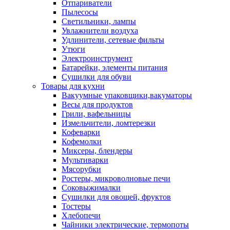
Отпариватели
Пылесосы
Светильники, лампы
Увлажнители воздуха
Удлинители, сетевые фильты
Утюги
Электроинструмент
Батарейки, элементы питания
Сушилки для обуви
Товары для кухни
Вакуумные упаковщики,вакуматоры
Весы для продуктов
Грили, вафельницы
Измельчители, ломтерезки
Кофеварки
Кофемолки
Миксеры, блендеры
Мультиварки
Мясорубки
Ростеры, микроволновые печи
Соковыжималки
Сушилки для овощей, фруктов
Тостеры
Хлебопечи
Чайники электрические, термопоты