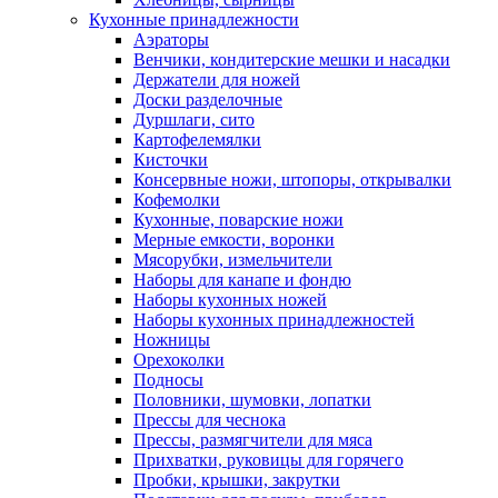
Кухонные принадлежности
Аэраторы
Венчики, кондитерские мешки и насадки
Держатели для ножей
Доски разделочные
Дуршлаги, сито
Картофелемялки
Кисточки
Консервные ножи, штопоры, открывалки
Кофемолки
Кухонные, поварские ножи
Мерные емкости, воронки
Мясорубки, измельчители
Наборы для канапе и фондю
Наборы кухонных ножей
Наборы кухонных принадлежностей
Ножницы
Орехоколки
Подносы
Половники, шумовки, лопатки
Прессы для чеснока
Прессы, размягчители для мяса
Прихватки, руковицы для горячего
Пробки, крышки, закрутки