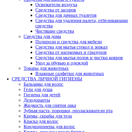
Освежители воздуха
Средства от засоров
Средства для дачных туалетов
Средства для удаления налета, отбеливающие
средства
Чистящие средства
Средства для дома
Полироли и средства для мебели
Средства для мытья стекол и зеркал
Средства от насекомых и грызунов
Средства для мытья полов и чистки ковров
Уход за обувью и одеждой
Товары для животных
Влажные салфетки для животных
СРЕДСТВА ЛИЧНОЙ ГИГИЕНЫ
Бальзамы для волос
Гели для душа
Гигиена для детей
Дезодоранты
Жидкость для снятия лака
Зубная паста, порошки, ополаскиватели рта
Кремы, скрабы для тела
Краска для волос
Кондиционеры для волос
Кремы, лосьоны после бритья