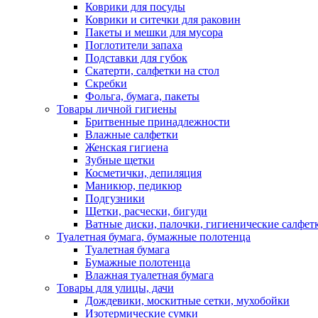
Коврики для посуды
Коврики и ситечки для раковин
Пакеты и мешки для мусора
Поглотители запаха
Подставки для губок
Скатерти, салфетки на стол
Скребки
Фольга, бумага, пакеты
Товары личной гигиены
Бритвенные принадлежности
Влажные салфетки
Женская гигиена
Зубные щетки
Косметички, депиляция
Маникюр, педикюр
Подгузники
Щетки, расчески, бигуди
Ватные диски, палочки, гигиенические салфет
Туалетная бумага, бумажные полотенца
Туалетная бумага
Бумажные полотенца
Влажная туалетная бумага
Товары для улицы, дачи
Дождевики, москитные сетки, мухобойки
Изотермические сумки