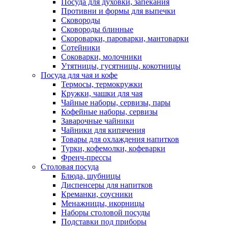
Посуда для духовки, запекания
Противни и формы для выпечки
Сковороды
Сковороды блинные
Скороварки, пароварки, мантоварки
Сотейники
Соковарки, молочники
Утятницы, гусятницы, кокотницы
Посуда для чая и кофе
Термосы, термокружки
Кружки, чашки для чая
Чайные наборы, сервизы, пары
Кофейные наборы, сервизы
Заварочные чайники
Чайники для кипячения
Товары для охлаждения напитков
Турки, кофемолки, кофеварки
Френч-прессы
Столовая посуда
Блюда, шубницы
Диспенсеры для напитков
Креманки, соусники
Менажницы, икорницы
Наборы столовой посуды
Подставки под приборы