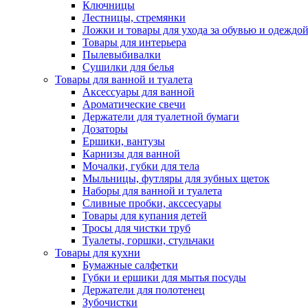
Ключницы
Лестницы, стремянки
Ложки и товары для ухода за обувью и одеждо
Товары для интерьера
Пылевыбивалки
Сушилки для белья
Товары для ванной и туалета
Аксессуары для ванной
Ароматические свечи
Держатели для туалетной бумаги
Дозаторы
Ершики, вантузы
Карнизы для ванной
Мочалки, губки для тела
Мыльницы, футляры для зубных щеток
Наборы для ванной и туалета
Сливные пробки, акссесуары
Товары для купания детей
Тросы для чистки труб
Туалеты, горшки, стульчаки
Товары для кухни
Бумажные салфетки
Губки и ершики для мытья посуды
Держатели для полотенец
Зубочистки