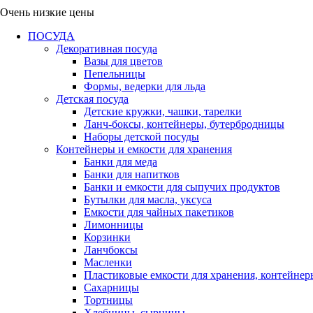
Очень низкие цены
ПОСУДА
Декоративная посуда
Вазы для цветов
Пепельницы
Формы, ведерки для льда
Детская посуда
Детские кружки, чашки, тарелки
Ланч-боксы, контейнеры, бутербродницы
Наборы детской посуды
Контейнеры и емкости для хранения
Банки для меда
Банки для напитков
Банки и емкости для сыпучих продуктов
Бутылки для масла, уксуса
Емкости для чайных пакетиков
Лимонницы
Корзинки
Ланчбоксы
Масленки
Пластиковые емкости для хранения, контейнер
Сахарницы
Тортницы
Хлебницы, сырницы