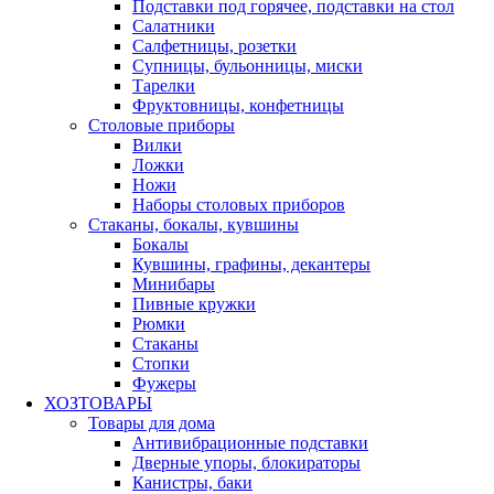
Подставки под горячее, подставки на стол
Салатники
Салфетницы, розетки
Супницы, бульонницы, миски
Тарелки
Фруктовницы, конфетницы
Столовые приборы
Вилки
Ложки
Ножи
Наборы столовых приборов
Стаканы, бокалы, кувшины
Бокалы
Кувшины, графины, декантеры
Минибары
Пивные кружки
Рюмки
Стаканы
Стопки
Фужеры
ХОЗТОВАРЫ
Товары для дома
Антивибрационные подставки
Дверные упоры, блокираторы
Канистры, баки