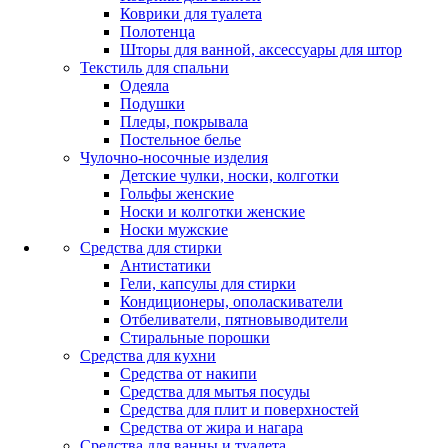
Коврики для туалета
Полотенца
Шторы для ванной, аксессуары для штор
Текстиль для спальни
Одеяла
Подушки
Пледы, покрывала
Постельное белье
Чулочно-носочные изделия
Детские чулки, носки, колготки
Гольфы женские
Носки и колготки женские
Носки мужские
Средства для стирки
Антистатики
Гели, капсулы для стирки
Кондиционеры, ополаскиватели
Отбеливатели, пятновыводители
Стиральные порошки
Средства для кухни
Средства от накипи
Средства для мытья посуды
Средства для плит и поверхностей
Средства от жира и нагара
Средства для ванны и туалета