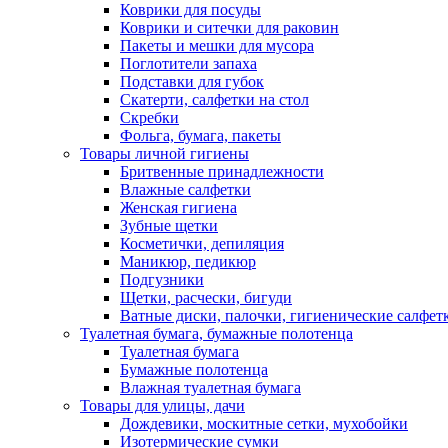
Коврики для посуды
Коврики и ситечки для раковин
Пакеты и мешки для мусора
Поглотители запаха
Подставки для губок
Скатерти, салфетки на стол
Скребки
Фольга, бумага, пакеты
Товары личной гигиены
Бритвенные принадлежности
Влажные салфетки
Женская гигиена
Зубные щетки
Косметички, депиляция
Маникюр, педикюр
Подгузники
Щетки, расчески, бигуди
Ватные диски, палочки, гигиенические салфет
Туалетная бумага, бумажные полотенца
Туалетная бумага
Бумажные полотенца
Влажная туалетная бумага
Товары для улицы, дачи
Дождевики, москитные сетки, мухобойки
Изотермические сумки