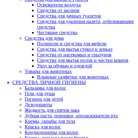
Освежители воздуха
Средства от засоров
Средства для дачных туалетов
Средства для удаления налета, отбеливающие
средства
Чистящие средства
Средства для дома
Полироли и средства для мебели
Средства для мытья стекол и зеркал
Средства от насекомых и грызунов
Средства для мытья полов и чистки ковров
Уход за обувью и одеждой
Товары для животных
Влажные салфетки для животных
СРЕДСТВА ЛИЧНОЙ ГИГИЕНЫ
Бальзамы для волос
Гели для душа
Гигиена для детей
Дезодоранты
Жидкость для снятия лака
Зубная паста, порошки, ополаскиватели рта
Кремы, скрабы для тела
Краска для волос
Кондиционеры для волос
Кремы, лосьоны после бритья