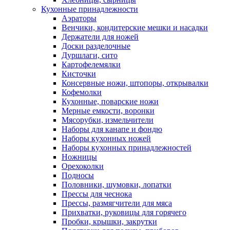
Кухонные принадлежности
Аэраторы
Венчики, кондитерские мешки и насадки
Держатели для ножей
Доски разделочные
Дуршлаги, сито
Картофелемялки
Кисточки
Консервные ножи, штопоры, открывалки
Кофемолки
Кухонные, поварские ножи
Мерные емкости, воронки
Мясорубки, измельчители
Наборы для канапе и фондю
Наборы кухонных ножей
Наборы кухонных принадлежностей
Ножницы
Орехоколки
Подносы
Половники, шумовки, лопатки
Прессы для чеснока
Прессы, размягчители для мяса
Прихватки, руковицы для горячего
Пробки, крышки, закрутки