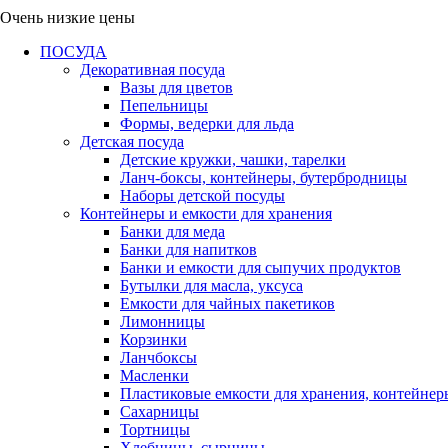
Очень низкие цены
ПОСУДА
Декоративная посуда
Вазы для цветов
Пепельницы
Формы, ведерки для льда
Детская посуда
Детские кружки, чашки, тарелки
Ланч-боксы, контейнеры, бутербродницы
Наборы детской посуды
Контейнеры и емкости для хранения
Банки для меда
Банки для напитков
Банки и емкости для сыпучих продуктов
Бутылки для масла, уксуса
Емкости для чайных пакетиков
Лимонницы
Корзинки
Ланчбоксы
Масленки
Пластиковые емкости для хранения, контейнер
Сахарницы
Тортницы
Хлебницы, сырницы