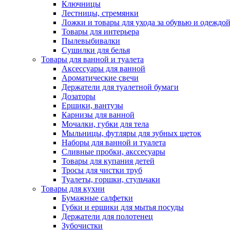
Ключницы
Лестницы, стремянки
Ложки и товары для ухода за обувью и одеждо
Товары для интерьера
Пылевыбивалки
Сушилки для белья
Товары для ванной и туалета
Аксессуары для ванной
Ароматические свечи
Держатели для туалетной бумаги
Дозаторы
Ершики, вантузы
Карнизы для ванной
Мочалки, губки для тела
Мыльницы, футляры для зубных щеток
Наборы для ванной и туалета
Сливные пробки, акссесуары
Товары для купания детей
Тросы для чистки труб
Туалеты, горшки, стульчаки
Товары для кухни
Бумажные салфетки
Губки и ершики для мытья посуды
Держатели для полотенец
Зубочистки