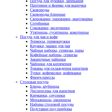
Посуда для духовки, запекания
Противни и формы для выпечки
Сковороды
Сковороды блинные
Скороварки, пароварки, мантоварки
Сотейники
Соковарки, молочники
Утятницы, гусятницы, кокотницы
Посуда для чая и кофе
Термосы, термокружки
Кружки, чашки для чая
Чайные наборы, сервизы, пары
Кофейные наборы, сервизы
Заварочные чайники
Чайники для кипячения
Товары для охлаждения напитков
Турки, кофемолки, кофеварки
Френч-прессы
Столовая посуда
Блюда, шубницы
Диспенсеры для напитков
Креманки, соусники
Менажницы, икорницы
Наборы столовой посуды
Подставки под приборы