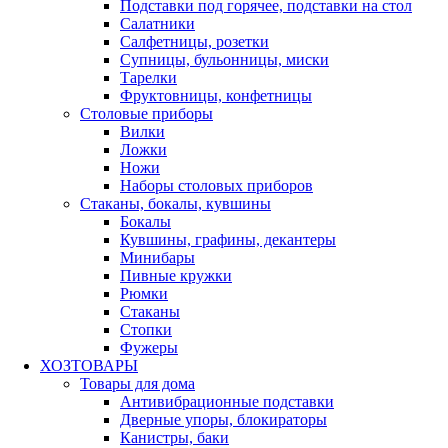
Подставки под горячее, подставки на стол
Салатники
Салфетницы, розетки
Супницы, бульонницы, миски
Тарелки
Фруктовницы, конфетницы
Столовые приборы
Вилки
Ложки
Ножи
Наборы столовых приборов
Стаканы, бокалы, кувшины
Бокалы
Кувшины, графины, декантеры
Минибары
Пивные кружки
Рюмки
Стаканы
Стопки
Фужеры
ХОЗТОВАРЫ
Товары для дома
Антивибрационные подставки
Дверные упоры, блокираторы
Канистры, баки