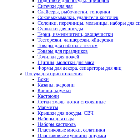
Подставки для посуды, приборов
Ситечки для чая
Слайсеры, рыбочистки, топорики
Соковыжымалки, удалители косточек
Солонки, перечницы, мельницы, наборы для с
Сушилки для посуды
Терки, измельчители, овощечистки
Тесторезки, лапшерезки, яйцерезки
Товары для работы с тестом
Товары для праздников
Точилки для ножей
Щипцы, молотки для мяса
Формы для декора, сепараторы для яиц
Посуда для приготовления
Воки
Казаны, жаровни
Ковши, кружки
Кастрюли
Лотки эмаль, лотки стеклянные
Мармиты
Крышки для посуды, СВЧ
Наборы для сыра
Наборы кастрюль
Пластиковые миски, салатники
Пластиковые кувшины, кружки