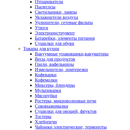
Отпариватели
Пылесосы
Светильники, лампы
Увлажнители воздуха
Удлинители, сетевые фильты
Утюги
Электроинструмент
Батарейки, элементы питания
Сушилки для обуви
Товары для кухни
Вакуумные упаковщики,вакуматоры
Весы для продуктов
Грили, вафельницы
Измельчители, ломтерезки
Кофеварки
Кофемолки
Миксеры, блендеры
Мультиварки
Мясорубки
Ростеры, микроволновые печи
Соковыжималки
Сушилки для овощей, фруктов
Тостеры
Хлебопечи
Чайники электрические, термопоты