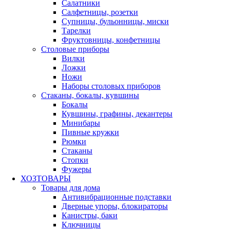
Салатники
Салфетницы, розетки
Супницы, бульонницы, миски
Тарелки
Фруктовницы, конфетницы
Столовые приборы
Вилки
Ложки
Ножи
Наборы столовых приборов
Стаканы, бокалы, кувшины
Бокалы
Кувшины, графины, декантеры
Минибары
Пивные кружки
Рюмки
Стаканы
Стопки
Фужеры
ХОЗТОВАРЫ
Товары для дома
Антивибрационные подставки
Дверные упоры, блокираторы
Канистры, баки
Ключницы