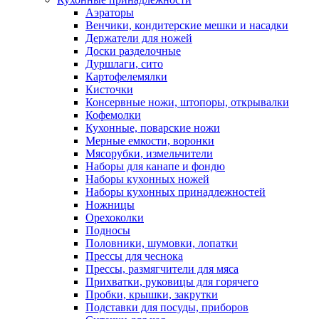
Аэраторы
Венчики, кондитерские мешки и насадки
Держатели для ножей
Доски разделочные
Дуршлаги, сито
Картофелемялки
Кисточки
Консервные ножи, штопоры, открывалки
Кофемолки
Кухонные, поварские ножи
Мерные емкости, воронки
Мясорубки, измельчители
Наборы для канапе и фондю
Наборы кухонных ножей
Наборы кухонных принадлежностей
Ножницы
Орехоколки
Подносы
Половники, шумовки, лопатки
Прессы для чеснока
Прессы, размягчители для мяса
Прихватки, руковицы для горячего
Пробки, крышки, закрутки
Подставки для посуды, приборов