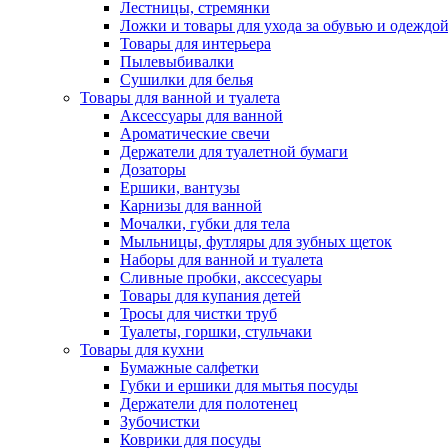
Лестницы, стремянки
Ложки и товары для ухода за обувью и одеждо
Товары для интерьера
Пылевыбивалки
Сушилки для белья
Товары для ванной и туалета
Аксессуары для ванной
Ароматические свечи
Держатели для туалетной бумаги
Дозаторы
Ершики, вантузы
Карнизы для ванной
Мочалки, губки для тела
Мыльницы, футляры для зубных щеток
Наборы для ванной и туалета
Сливные пробки, акссесуары
Товары для купания детей
Тросы для чистки труб
Туалеты, горшки, стульчаки
Товары для кухни
Бумажные салфетки
Губки и ершики для мытья посуды
Держатели для полотенец
Зубочистки
Коврики для посуды