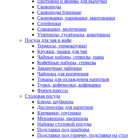
Противни и формы для выпечки
Сковороды
Сковороды блинные
Скороварки, пароварки, мантоварки
Сотейники
Соковарки, молочники
Утятницы, гусятницы, кокотницы
Посуда для чая и кофе
Термосы, термокружки
Кружки, чашки для чая
Чайные наборы, сервизы, пары
Кофейные наборы, сервизы
Заварочные чайники
Чайники для кипячения
Товары для охлаждения напитков
Турки, кофемолки, кофеварки
Френч-прессы
Столовая посуда
Блюда, шубницы
Диспенсеры для напитков
Креманки, соусники
Менажницы, икорницы
Наборы столовой посуды
Подставки под приборы
Подставки под горячее, подставки на стол