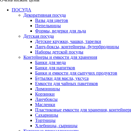
ПОСУДА
Декоративная посуда
Вазы для цветов
Пепельницы
Формы, ведерки для льда
Детская посуда
Детские кружки, чашки, тарелки
Ланч-боксы, контейнеры, бутербродницы
Наборы детской посуды
Контейнеры и емкости для хранения
Банки для меда
Банки для напитков
Банки и емкости для сыпучих продуктов
Бутылки для масла, уксуса
Емкости для чайных пакетиков
Лимонницы
Корзинки
Ланчбоксы
Масленки
Пластиковые емкости для хранения, контейнер
Сахарницы
Тортницы
Хлебницы, сырницы
Кухонные принадлежности