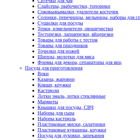
Ситечки для чая
Слайсеры, рыбочистки, топорики
Соковыжымалки, удалители косточек
Солонки, перечницы, мельницы, наборы для с
Сушилки для посуды
Терки, измельчители, овощечистки
Тесторезки, лапшерезки, яйцерезки
Товары для работы с тестом
Товары для праздников
Точилки для ножей
Щипцы, молотки для мяса
Формы для декора, сепараторы для яиц
Посуда для приготовления
Воки
Казаны, жаровни
Ковши, кружки
Кастрюли
Лотки эмаль, лотки стеклянные
Мармиты
Крышки для посуды, СВЧ
Наборы для сыра
Наборы кастрюль
Пластиковые миски, салатники
Пластиковые кувшины, кружки
Посуда для духовки, запекания