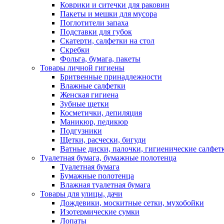
Коврики и ситечки для раковин
Пакеты и мешки для мусора
Поглотители запаха
Подставки для губок
Скатерти, салфетки на стол
Скребки
Фольга, бумага, пакеты
Товары личной гигиены
Бритвенные принадлежности
Влажные салфетки
Женская гигиена
Зубные щетки
Косметички, депиляция
Маникюр, педикюр
Подгузники
Щетки, расчески, бигуди
Ватные диски, палочки, гигиенические салфет
Туалетная бумага, бумажные полотенца
Туалетная бумага
Бумажные полотенца
Влажная туалетная бумага
Товары для улицы, дачи
Дождевики, москитные сетки, мухобойки
Изотермические сумки
Лопаты