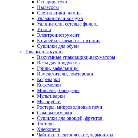
Отпариватели
Пылесосы
Светильники, лампы
Увлажнители воздуха
Удлинители, сетевые фильты
Утюги
Электроинструмент
Батарейки, элементы питания
Сушилки для обуви
Товары для кухни
Вакуумные упаковщики,вакуматоры
Весы для продуктов
Грили, вафельницы
Измельчители, ломтерезки
Кофеварки
Кофемолки
Миксеры, блендеры
Мультиварки
Мясорубки
Ростеры, микроволновые печи
Соковыжималки
Сушилки для овощей, фруктов
Тостеры
Хлебопечи
Чайники электрические, термопоты