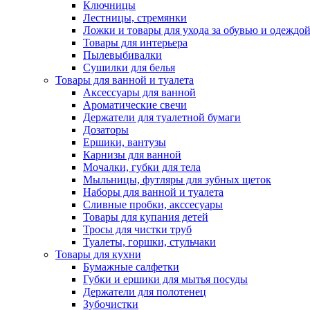
Ключницы
Лестницы, стремянки
Ложки и товары для ухода за обувью и одеждо
Товары для интерьера
Пылевыбивалки
Сушилки для белья
Товары для ванной и туалета
Аксессуары для ванной
Ароматические свечи
Держатели для туалетной бумаги
Дозаторы
Ершики, вантузы
Карнизы для ванной
Мочалки, губки для тела
Мыльницы, футляры для зубных щеток
Наборы для ванной и туалета
Сливные пробки, акссесуары
Товары для купания детей
Тросы для чистки труб
Туалеты, горшки, стульчаки
Товары для кухни
Бумажные салфетки
Губки и ершики для мытья посуды
Держатели для полотенец
Зубочистки