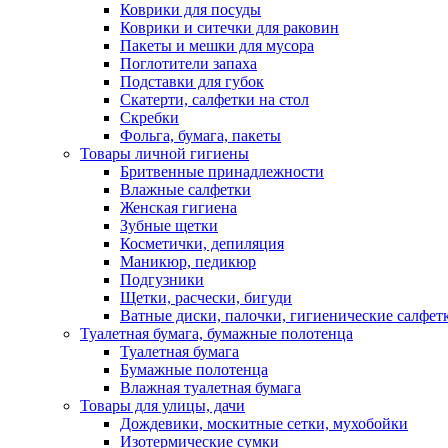
Коврики для посуды
Коврики и ситечки для раковин
Пакеты и мешки для мусора
Поглотители запаха
Подставки для губок
Скатерти, салфетки на стол
Скребки
Фольга, бумага, пакеты
Товары личной гигиены
Бритвенные принадлежности
Влажные салфетки
Женская гигиена
Зубные щетки
Косметички, депиляция
Маникюр, педикюр
Подгузники
Щетки, расчески, бигуди
Ватные диски, палочки, гигиенические салфет
Туалетная бумага, бумажные полотенца
Туалетная бумага
Бумажные полотенца
Влажная туалетная бумага
Товары для улицы, дачи
Дождевики, москитные сетки, мухобойки
Изотермические сумки