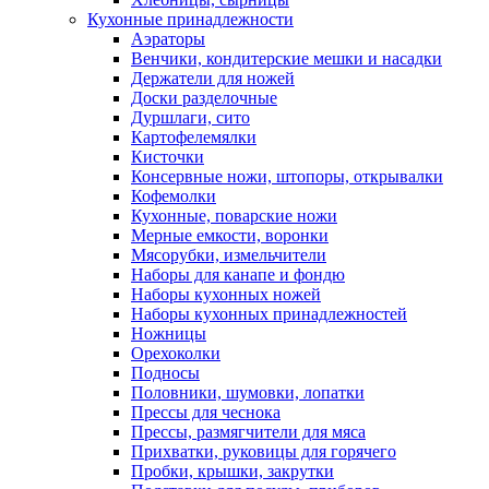
Кухонные принадлежности
Аэраторы
Венчики, кондитерские мешки и насадки
Держатели для ножей
Доски разделочные
Дуршлаги, сито
Картофелемялки
Кисточки
Консервные ножи, штопоры, открывалки
Кофемолки
Кухонные, поварские ножи
Мерные емкости, воронки
Мясорубки, измельчители
Наборы для канапе и фондю
Наборы кухонных ножей
Наборы кухонных принадлежностей
Ножницы
Орехоколки
Подносы
Половники, шумовки, лопатки
Прессы для чеснока
Прессы, размягчители для мяса
Прихватки, руковицы для горячего
Пробки, крышки, закрутки