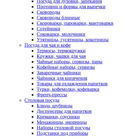
Посуда для духовки, запекания
Противни и формы для выпечки
Сковороды
Сковороды блинные
Скороварки, пароварки, мантоварки
Сотейники
Соковарки, молочники
Утятницы, гусятницы, кокотницы
Посуда для чая и кофе
Термосы, термокружки
Кружки, чашки для чая
Чайные наборы, сервизы, пары
Кофейные наборы, сервизы
Заварочные чайники
Чайники для кипячения
Товары для охлаждения напитков
Турки, кофемолки, кофеварки
Френч-прессы
Столовая посуда
Блюда, шубницы
Диспенсеры для напитков
Креманки, соусники
Менажницы, икорницы
Наборы столовой посуды
Подставки под приборы