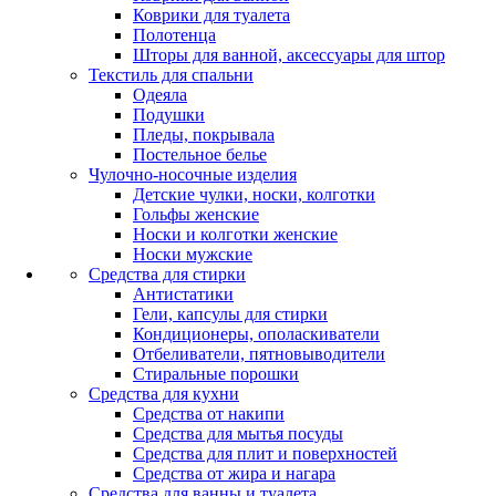
Коврики для туалета
Полотенца
Шторы для ванной, аксессуары для штор
Текстиль для спальни
Одеяла
Подушки
Пледы, покрывала
Постельное белье
Чулочно-носочные изделия
Детские чулки, носки, колготки
Гольфы женские
Носки и колготки женские
Носки мужские
Средства для стирки
Антистатики
Гели, капсулы для стирки
Кондиционеры, ополаскиватели
Отбеливатели, пятновыводители
Стиральные порошки
Средства для кухни
Средства от накипи
Средства для мытья посуды
Средства для плит и поверхностей
Средства от жира и нагара
Средства для ванны и туалета