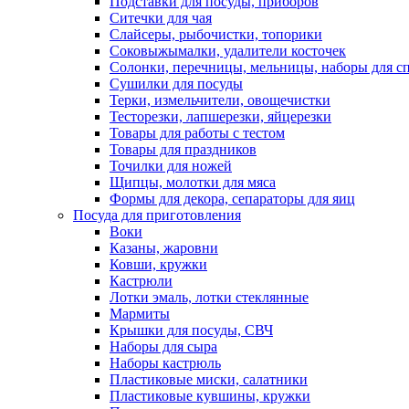
Подставки для посуды, приборов
Ситечки для чая
Слайсеры, рыбочистки, топорики
Соковыжымалки, удалители косточек
Солонки, перечницы, мельницы, наборы для с
Сушилки для посуды
Терки, измельчители, овощечистки
Тесторезки, лапшерезки, яйцерезки
Товары для работы с тестом
Товары для праздников
Точилки для ножей
Щипцы, молотки для мяса
Формы для декора, сепараторы для яиц
Посуда для приготовления
Воки
Казаны, жаровни
Ковши, кружки
Кастрюли
Лотки эмаль, лотки стеклянные
Мармиты
Крышки для посуды, СВЧ
Наборы для сыра
Наборы кастрюль
Пластиковые миски, салатники
Пластиковые кувшины, кружки