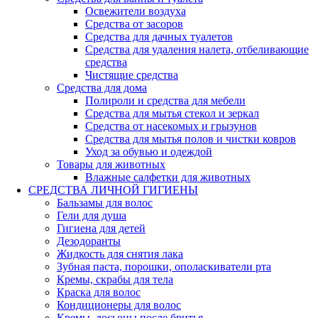
Освежители воздуха
Средства от засоров
Средства для дачных туалетов
Средства для удаления налета, отбеливающие
средства
Чистящие средства
Средства для дома
Полироли и средства для мебели
Средства для мытья стекол и зеркал
Средства от насекомых и грызунов
Средства для мытья полов и чистки ковров
Уход за обувью и одеждой
Товары для животных
Влажные салфетки для животных
СРЕДСТВА ЛИЧНОЙ ГИГИЕНЫ
Бальзамы для волос
Гели для душа
Гигиена для детей
Дезодоранты
Жидкость для снятия лака
Зубная паста, порошки, ополаскиватели рта
Кремы, скрабы для тела
Краска для волос
Кондиционеры для волос
Кремы, лосьоны после бритья