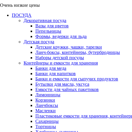
Очень низкие цены
ПОСУДА
Декоративная посуда
Вазы для цветов
Пепельницы
Формы, ведерки для льда
Детская посуда
Детские кружки, чашки, тарелки
Ланч-боксы, контейнеры, бутербродницы
Наборы детской посуды
Контейнеры и емкости для хранения
Банки для меда
Банки для напитков
Банки и емкости для сыпучих продуктов
Бутылки для масла, уксуса
Емкости для чайных пакетиков
Лимонницы
Корзинки
Ланчбоксы
Масленки
Пластиковые емкости для хранения, контейнер
Сахарницы
Тортницы
Хлебницы, сырницы