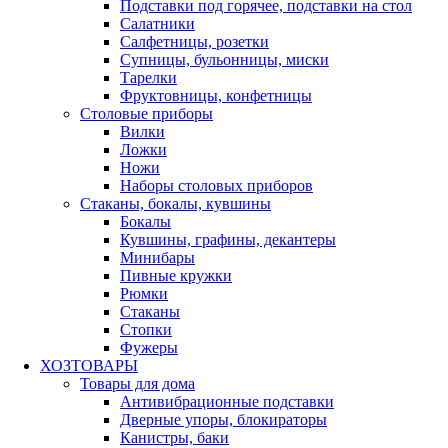
Подставки под горячее, подставки на стол
Салатники
Салфетницы, розетки
Супницы, бульонницы, миски
Тарелки
Фруктовницы, конфетницы
Столовые приборы
Вилки
Ложки
Ножи
Наборы столовых приборов
Стаканы, бокалы, кувшины
Бокалы
Кувшины, графины, декантеры
Минибары
Пивные кружки
Рюмки
Стаканы
Стопки
Фужеры
ХОЗТОВАРЫ
Товары для дома
Антивибрационные подставки
Дверные упоры, блокираторы
Канистры, баки