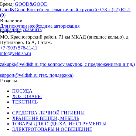
Бренд:
GOOD&GOOD
Good&Good Контейнер герметичный круглый 0,78 л (27) R2-2
(0)
В наличии
Для покупки необходима авторизация
избранное
сравнить
Контакты
МО, Красногорский район, 71 км МКАД (внешнее кольцо), д.
Путилково, 16 А, 1 этаж.
+7 (903) 576-11-11
info@veldish.ru
zakupki@veldish.ru (по вопросу закупок, с предложениями и т.д.)
support@veldish.ru (тех. поддержка)
Разделы
ПОСУДА
ХОЗТОВАРЫ
ТЕКСТИЛЬ
СРЕДСТВА ЛИЧНОЙ ГИГИЕНЫ
ХРАНЕНИЕ ВЕЩЕЙ, МЕБЕЛЬ
ТОВАРЫ ДЛЯ ОТДЫХА, ИНСТРУМЕНТЫ
ЭЛЕКТРОТОВАРЫ И ОСВЕЩЕНИЕ