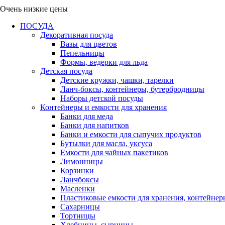
Очень низкие цены
ПОСУДА
Декоративная посуда
Вазы для цветов
Пепельницы
Формы, ведерки для льда
Детская посуда
Детские кружки, чашки, тарелки
Ланч-боксы, контейнеры, бутербродницы
Наборы детской посуды
Контейнеры и емкости для хранения
Банки для меда
Банки для напитков
Банки и емкости для сыпучих продуктов
Бутылки для масла, уксуса
Емкости для чайных пакетиков
Лимонницы
Корзинки
Ланчбоксы
Масленки
Пластиковые емкости для хранения, контейнер
Сахарницы
Тортницы
Хлебницы, сырницы