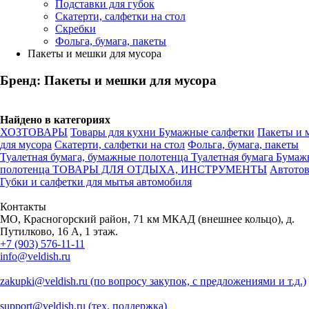
Подставки для губок
Скатерти, салфетки на стол
Скребки
Фольга, бумага, пакеты
Пакеты и мешки для мусора
Бренд: Пакеты и мешки для мусора
Найдено в категориях
ХОЗТОВАРЫ
Товары для кухни
Бумажные салфетки
Пакеты и 
для мусора
Скатерти, салфетки на стол
Фольга, бумага, пакеты
Туалетная бумага, бумажные полотенца
Туалетная бумага
Бумаж
полотенца
ТОВАРЫ ДЛЯ ОТДЫХА, ИНСТРУМЕНТЫ
Автото
Губки и салфетки для мытья автомобиля
Контакты
МО, Красногорский район, 71 км МКАД (внешнее кольцо), д.
Путилково, 16 А, 1 этаж.
+7 (903) 576-11-11
info@veldish.ru
zakupki@veldish.ru (по вопросу закупок, с предложениями и т.д.)
support@veldish.ru (тех. поддержка)