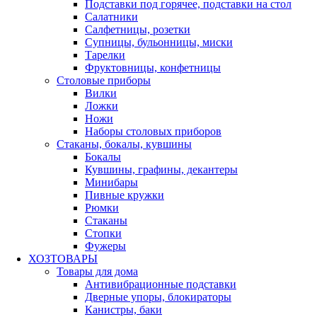
Подставки под горячее, подставки на стол
Салатники
Салфетницы, розетки
Супницы, бульонницы, миски
Тарелки
Фруктовницы, конфетницы
Столовые приборы
Вилки
Ложки
Ножи
Наборы столовых приборов
Стаканы, бокалы, кувшины
Бокалы
Кувшины, графины, декантеры
Минибары
Пивные кружки
Рюмки
Стаканы
Стопки
Фужеры
ХОЗТОВАРЫ
Товары для дома
Антивибрационные подставки
Дверные упоры, блокираторы
Канистры, баки