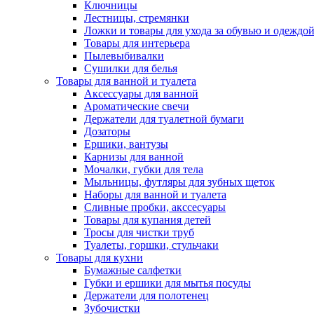
Ключницы
Лестницы, стремянки
Ложки и товары для ухода за обувью и одеждо
Товары для интерьера
Пылевыбивалки
Сушилки для белья
Товары для ванной и туалета
Аксессуары для ванной
Ароматические свечи
Держатели для туалетной бумаги
Дозаторы
Ершики, вантузы
Карнизы для ванной
Мочалки, губки для тела
Мыльницы, футляры для зубных щеток
Наборы для ванной и туалета
Сливные пробки, акссесуары
Товары для купания детей
Тросы для чистки труб
Туалеты, горшки, стульчаки
Товары для кухни
Бумажные салфетки
Губки и ершики для мытья посуды
Держатели для полотенец
Зубочистки