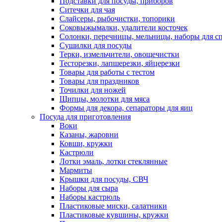
Подставки для посуды, приборов
Ситечки для чая
Слайсеры, рыбочистки, топорики
Соковыжымалки, удалители косточек
Солонки, перечницы, мельницы, наборы для с
Сушилки для посуды
Терки, измельчители, овощечистки
Тесторезки, лапшерезки, яйцерезки
Товары для работы с тестом
Товары для праздников
Точилки для ножей
Щипцы, молотки для мяса
Формы для декора, сепараторы для яиц
Посуда для приготовления
Воки
Казаны, жаровни
Ковши, кружки
Кастрюли
Лотки эмаль, лотки стеклянные
Мармиты
Крышки для посуды, СВЧ
Наборы для сыра
Наборы кастрюль
Пластиковые миски, салатники
Пластиковые кувшины, кружки