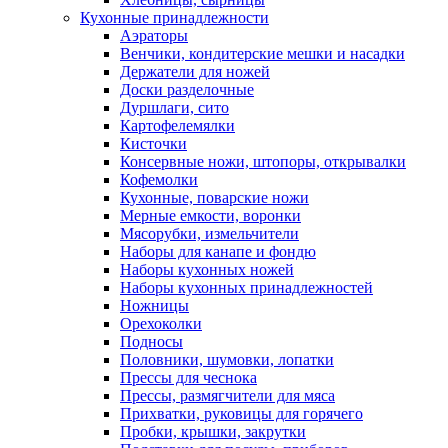
Кухонные принадлежности
Аэраторы
Венчики, кондитерские мешки и насадки
Держатели для ножей
Доски разделочные
Дуршлаги, сито
Картофелемялки
Кисточки
Консервные ножи, штопоры, открывалки
Кофемолки
Кухонные, поварские ножи
Мерные емкости, воронки
Мясорубки, измельчители
Наборы для канапе и фондю
Наборы кухонных ножей
Наборы кухонных принадлежностей
Ножницы
Орехоколки
Подносы
Половники, шумовки, лопатки
Прессы для чеснока
Прессы, размягчители для мяса
Прихватки, руковицы для горячего
Пробки, крышки, закрутки