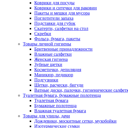
Коврики для посуды
Коврики и ситечки для раковин
Пакеты и мешки для мусора
Поглотители запаха
Подставки для губок
Скатерти, салфетки на стол
Скребки
Фольга, бумага, пакеты
Товары личной гигиены
Бритвенные принадлежности
Влажные салфетки
Женская гигиена
Зубные щетки
Косметички, депиляция
Маникюр, педикюр
Подгузники
Щетки, расчески, бигуди
Ватные диски, палочки, гигиенические салфет
Туалетная бумага, бумажные полотенца
Туалетная бумага
Бумажные полотенца
Влажная туалетная бумага
Товары для улицы, дачи
Дождевики, москитные сетки, мухобойки
Изотермические сумки