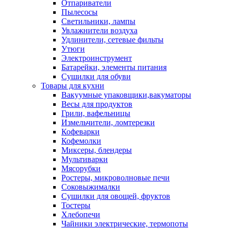
Отпариватели
Пылесосы
Светильники, лампы
Увлажнители воздуха
Удлинители, сетевые фильты
Утюги
Электроинструмент
Батарейки, элементы питания
Сушилки для обуви
Товары для кухни
Вакуумные упаковщики,вакуматоры
Весы для продуктов
Грили, вафельницы
Измельчители, ломтерезки
Кофеварки
Кофемолки
Миксеры, блендеры
Мультиварки
Мясорубки
Ростеры, микроволновые печи
Соковыжималки
Сушилки для овощей, фруктов
Тостеры
Хлебопечи
Чайники электрические, термопоты