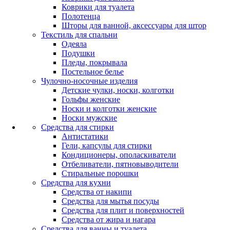
Коврики для туалета
Полотенца
Шторы для ванной, аксессуары для штор
Текстиль для спальни
Одеяла
Подушки
Пледы, покрывала
Постельное белье
Чулочно-носочные изделия
Детские чулки, носки, колготки
Гольфы женские
Носки и колготки женские
Носки мужские
Средства для стирки
Антистатики
Гели, капсулы для стирки
Кондиционеры, ополаскиватели
Отбеливатели, пятновыводители
Стиральные порошки
Средства для кухни
Средства от накипи
Средства для мытья посуды
Средства для плит и поверхностей
Средства от жира и нагара
Средства для ванны и туалета