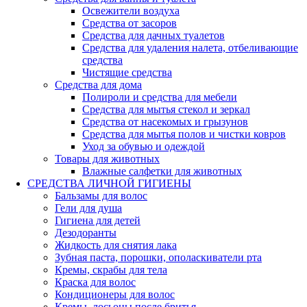
Освежители воздуха
Средства от засоров
Средства для дачных туалетов
Средства для удаления налета, отбеливающие
средства
Чистящие средства
Средства для дома
Полироли и средства для мебели
Средства для мытья стекол и зеркал
Средства от насекомых и грызунов
Средства для мытья полов и чистки ковров
Уход за обувью и одеждой
Товары для животных
Влажные салфетки для животных
СРЕДСТВА ЛИЧНОЙ ГИГИЕНЫ
Бальзамы для волос
Гели для душа
Гигиена для детей
Дезодоранты
Жидкость для снятия лака
Зубная паста, порошки, ополаскиватели рта
Кремы, скрабы для тела
Краска для волос
Кондиционеры для волос
Кремы, лосьоны после бритья