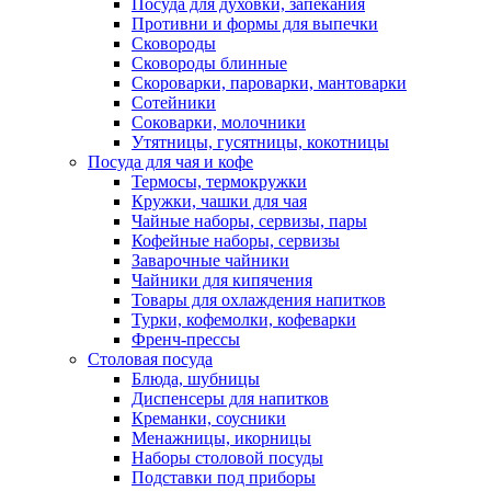
Посуда для духовки, запекания
Противни и формы для выпечки
Сковороды
Сковороды блинные
Скороварки, пароварки, мантоварки
Сотейники
Соковарки, молочники
Утятницы, гусятницы, кокотницы
Посуда для чая и кофе
Термосы, термокружки
Кружки, чашки для чая
Чайные наборы, сервизы, пары
Кофейные наборы, сервизы
Заварочные чайники
Чайники для кипячения
Товары для охлаждения напитков
Турки, кофемолки, кофеварки
Френч-прессы
Столовая посуда
Блюда, шубницы
Диспенсеры для напитков
Креманки, соусники
Менажницы, икорницы
Наборы столовой посуды
Подставки под приборы