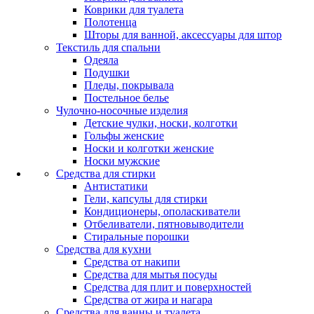
Коврики для туалета
Полотенца
Шторы для ванной, аксессуары для штор
Текстиль для спальни
Одеяла
Подушки
Пледы, покрывала
Постельное белье
Чулочно-носочные изделия
Детские чулки, носки, колготки
Гольфы женские
Носки и колготки женские
Носки мужские
Средства для стирки
Антистатики
Гели, капсулы для стирки
Кондиционеры, ополаскиватели
Отбеливатели, пятновыводители
Стиральные порошки
Средства для кухни
Средства от накипи
Средства для мытья посуды
Средства для плит и поверхностей
Средства от жира и нагара
Средства для ванны и туалета