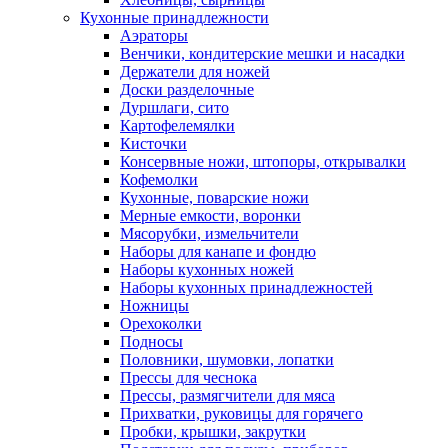
Кухонные принадлежности
Аэраторы
Венчики, кондитерские мешки и насадки
Держатели для ножей
Доски разделочные
Дуршлаги, сито
Картофелемялки
Кисточки
Консервные ножи, штопоры, открывалки
Кофемолки
Кухонные, поварские ножи
Мерные емкости, воронки
Мясорубки, измельчители
Наборы для канапе и фондю
Наборы кухонных ножей
Наборы кухонных принадлежностей
Ножницы
Орехоколки
Подносы
Половники, шумовки, лопатки
Прессы для чеснока
Прессы, размягчители для мяса
Прихватки, руковицы для горячего
Пробки, крышки, закрутки