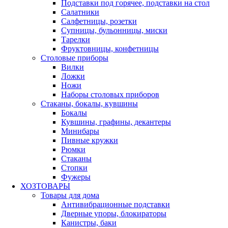
Подставки под горячее, подставки на стол
Салатники
Салфетницы, розетки
Супницы, бульонницы, миски
Тарелки
Фруктовницы, конфетницы
Столовые приборы
Вилки
Ложки
Ножи
Наборы столовых приборов
Стаканы, бокалы, кувшины
Бокалы
Кувшины, графины, декантеры
Минибары
Пивные кружки
Рюмки
Стаканы
Стопки
Фужеры
ХОЗТОВАРЫ
Товары для дома
Антивибрационные подставки
Дверные упоры, блокираторы
Канистры, баки