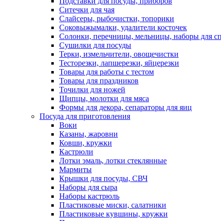
Подставки для посуды, приборов
Ситечки для чая
Слайсеры, рыбочистки, топорики
Соковыжымалки, удалители косточек
Солонки, перечницы, мельницы, наборы для с
Сушилки для посуды
Терки, измельчители, овощечистки
Тесторезки, лапшерезки, яйцерезки
Товары для работы с тестом
Товары для праздников
Точилки для ножей
Щипцы, молотки для мяса
Формы для декора, сепараторы для яиц
Посуда для приготовления
Воки
Казаны, жаровни
Ковши, кружки
Кастрюли
Лотки эмаль, лотки стеклянные
Мармиты
Крышки для посуды, СВЧ
Наборы для сыра
Наборы кастрюль
Пластиковые миски, салатники
Пластиковые кувшины, кружки