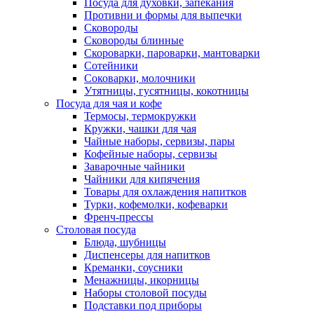
Посуда для духовки, запекания
Противни и формы для выпечки
Сковороды
Сковороды блинные
Скороварки, пароварки, мантоварки
Сотейники
Соковарки, молочники
Утятницы, гусятницы, кокотницы
Посуда для чая и кофе
Термосы, термокружки
Кружки, чашки для чая
Чайные наборы, сервизы, пары
Кофейные наборы, сервизы
Заварочные чайники
Чайники для кипячения
Товары для охлаждения напитков
Турки, кофемолки, кофеварки
Френч-прессы
Столовая посуда
Блюда, шубницы
Диспенсеры для напитков
Креманки, соусники
Менажницы, икорницы
Наборы столовой посуды
Подставки под приборы