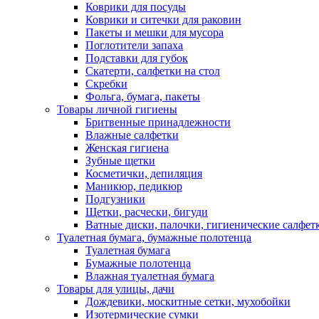
Коврики для посуды
Коврики и ситечки для раковин
Пакеты и мешки для мусора
Поглотители запаха
Подставки для губок
Скатерти, салфетки на стол
Скребки
Фольга, бумага, пакеты
Товары личной гигиены
Бритвенные принадлежности
Влажные салфетки
Женская гигиена
Зубные щетки
Косметички, депиляция
Маникюр, педикюр
Подгузники
Щетки, расчески, бигуди
Ватные диски, палочки, гигиенические салфет
Туалетная бумага, бумажные полотенца
Туалетная бумага
Бумажные полотенца
Влажная туалетная бумага
Товары для улицы, дачи
Дождевики, москитные сетки, мухобойки
Изотермические сумки