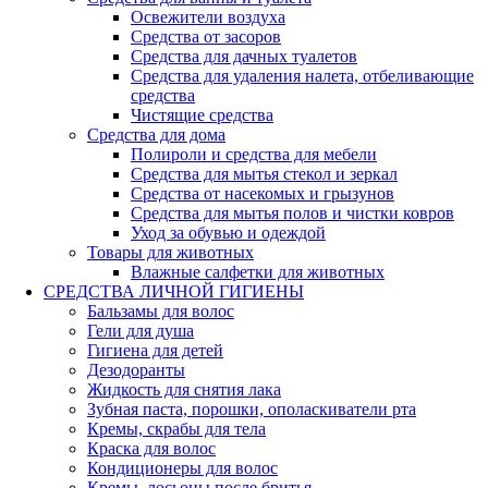
Освежители воздуха
Средства от засоров
Средства для дачных туалетов
Средства для удаления налета, отбеливающие
средства
Чистящие средства
Средства для дома
Полироли и средства для мебели
Средства для мытья стекол и зеркал
Средства от насекомых и грызунов
Средства для мытья полов и чистки ковров
Уход за обувью и одеждой
Товары для животных
Влажные салфетки для животных
СРЕДСТВА ЛИЧНОЙ ГИГИЕНЫ
Бальзамы для волос
Гели для душа
Гигиена для детей
Дезодоранты
Жидкость для снятия лака
Зубная паста, порошки, ополаскиватели рта
Кремы, скрабы для тела
Краска для волос
Кондиционеры для волос
Кремы, лосьоны после бритья