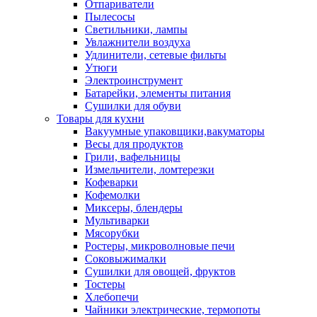
Отпариватели
Пылесосы
Светильники, лампы
Увлажнители воздуха
Удлинители, сетевые фильты
Утюги
Электроинструмент
Батарейки, элементы питания
Сушилки для обуви
Товары для кухни
Вакуумные упаковщики,вакуматоры
Весы для продуктов
Грили, вафельницы
Измельчители, ломтерезки
Кофеварки
Кофемолки
Миксеры, блендеры
Мультиварки
Мясорубки
Ростеры, микроволновые печи
Соковыжималки
Сушилки для овощей, фруктов
Тостеры
Хлебопечи
Чайники электрические, термопоты