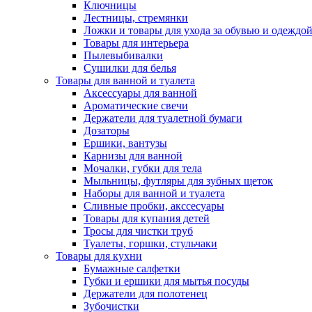
Ключницы
Лестницы, стремянки
Ложки и товары для ухода за обувью и одеждо
Товары для интерьера
Пылевыбивалки
Сушилки для белья
Товары для ванной и туалета
Аксессуары для ванной
Ароматические свечи
Держатели для туалетной бумаги
Дозаторы
Ершики, вантузы
Карнизы для ванной
Мочалки, губки для тела
Мыльницы, футляры для зубных щеток
Наборы для ванной и туалета
Сливные пробки, акссесуары
Товары для купания детей
Тросы для чистки труб
Туалеты, горшки, стульчаки
Товары для кухни
Бумажные салфетки
Губки и ершики для мытья посуды
Держатели для полотенец
Зубочистки