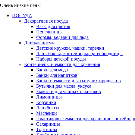
Очень низкие цены
ПОСУДА
Декоративная посуда
Вазы для цветов
Пепельницы
Формы, ведерки для льда
Детская посуда
Детские кружки, чашки, тарелки
Ланч-боксы, контейнеры, бутербродницы
Наборы детской посуды
Контейнеры и емкости для хранения
Банки для меда
Банки для напитков
Банки и емкости для сыпучих продуктов
Бутылки для масла, уксуса
Емкости для чайных пакетиков
Лимонницы
Корзинки
Ланчбоксы
Масленки
Пластиковые емкости для хранения, контейнер
Сахарницы
Тортницы
Хлебницы, сырницы