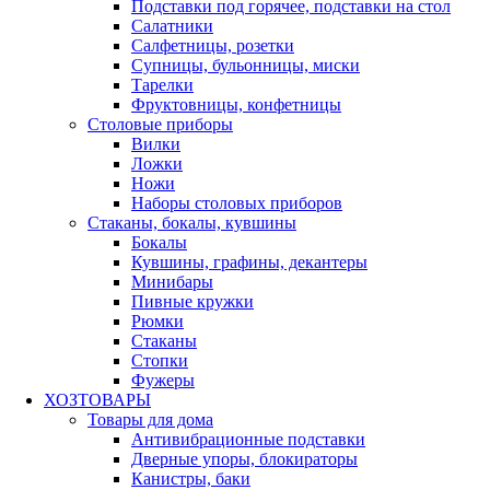
Подставки под горячее, подставки на стол
Салатники
Салфетницы, розетки
Супницы, бульонницы, миски
Тарелки
Фруктовницы, конфетницы
Столовые приборы
Вилки
Ложки
Ножи
Наборы столовых приборов
Стаканы, бокалы, кувшины
Бокалы
Кувшины, графины, декантеры
Минибары
Пивные кружки
Рюмки
Стаканы
Стопки
Фужеры
ХОЗТОВАРЫ
Товары для дома
Антивибрационные подставки
Дверные упоры, блокираторы
Канистры, баки