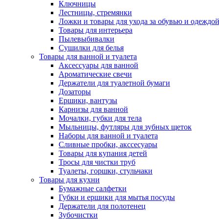
Ключницы
Лестницы, стремянки
Ложки и товары для ухода за обувью и одеждо
Товары для интерьера
Пылевыбивалки
Сушилки для белья
Товары для ванной и туалета
Аксессуары для ванной
Ароматические свечи
Держатели для туалетной бумаги
Дозаторы
Ершики, вантузы
Карнизы для ванной
Мочалки, губки для тела
Мыльницы, футляры для зубных щеток
Наборы для ванной и туалета
Сливные пробки, акссесуары
Товары для купания детей
Тросы для чистки труб
Туалеты, горшки, стульчаки
Товары для кухни
Бумажные салфетки
Губки и ершики для мытья посуды
Держатели для полотенец
Зубочистки