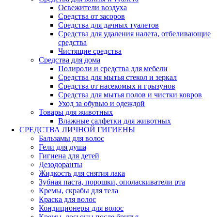
Освежители воздуха
Средства от засоров
Средства для дачных туалетов
Средства для удаления налета, отбеливающие
средства
Чистящие средства
Средства для дома
Полироли и средства для мебели
Средства для мытья стекол и зеркал
Средства от насекомых и грызунов
Средства для мытья полов и чистки ковров
Уход за обувью и одеждой
Товары для животных
Влажные салфетки для животных
СРЕДСТВА ЛИЧНОЙ ГИГИЕНЫ
Бальзамы для волос
Гели для душа
Гигиена для детей
Дезодоранты
Жидкость для снятия лака
Зубная паста, порошки, ополаскиватели рта
Кремы, скрабы для тела
Краска для волос
Кондиционеры для волос
Кремы, лосьоны после бритья