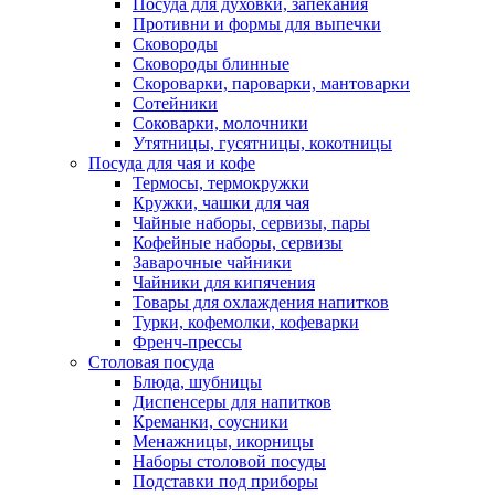
Посуда для духовки, запекания
Противни и формы для выпечки
Сковороды
Сковороды блинные
Скороварки, пароварки, мантоварки
Сотейники
Соковарки, молочники
Утятницы, гусятницы, кокотницы
Посуда для чая и кофе
Термосы, термокружки
Кружки, чашки для чая
Чайные наборы, сервизы, пары
Кофейные наборы, сервизы
Заварочные чайники
Чайники для кипячения
Товары для охлаждения напитков
Турки, кофемолки, кофеварки
Френч-прессы
Столовая посуда
Блюда, шубницы
Диспенсеры для напитков
Креманки, соусники
Менажницы, икорницы
Наборы столовой посуды
Подставки под приборы