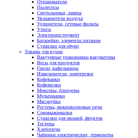
Отпариватели
Пылесосы
Светильники, лампы
Увлажнители воздуха
Удлинители, сетевые фильты
Утюги
Электроинструмент
Батарейки, элементы питания
Сушилки для обуви
Товары для кухни
Вакуумные упаковщики,вакуматоры
Весы для продуктов
Грили, вафельницы
Измельчители, ломтерезки
Кофеварки
Кофемолки
Миксеры, блендеры
Мультиварки
Мясорубки
Ростеры, микроволновые печи
Соковыжималки
Сушилки для овощей, фруктов
Тостеры
Хлебопечи
Чайники электрические, термопоты