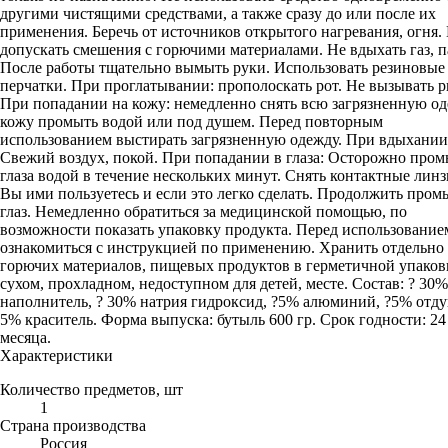
другими чистящими средствами, а также сразу до или после их
применения. Беречь от источников открытого нагревания, огня.
допускать смешения с горючими материалами. Не вдыхать газ, п
После работы тщательно вымыть руки. Использовать резиновые
перчатки. При проглатывании: прополоскать рот. Не вызывать р
При попадании на кожу: немедленно снять всю загрязненную од
кожу промыть водой или под душем. Перед повторным
использованием выстирать загрязненную одежду. При вдыхании
Свежий воздух, покой. При попадании в глаза: Осторожно пром
глаза водой в течение нескольких минут. Снять контактные линз
Вы ими пользуетесь и если это легко сделать. Продолжить про
глаз. Немедленно обратиться за медицинской помощью, по
возможности показать упаковку продукта. Перед использование
ознакомиться с инструкцией по применению. Хранить отдельно 
горючих материалов, пищевых продуктов в герметичной упаков
сухом, прохладном, недоступном для детей, месте. Состав: ? 30%
наполнитель, ? 30% натрия гидроксид, ?5% алюминий, ?5% отду
5% краситель. Форма выпуска: бутыль 600 гр. Срок годности: 24
месяца.
Характеристики
Количество предметов, шт
1
Страна производства
Россия