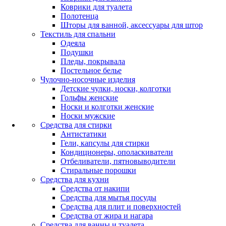
Коврики для туалета
Полотенца
Шторы для ванной, аксессуары для штор
Текстиль для спальни
Одеяла
Подушки
Пледы, покрывала
Постельное белье
Чулочно-носочные изделия
Детские чулки, носки, колготки
Гольфы женские
Носки и колготки женские
Носки мужские
Средства для стирки
Антистатики
Гели, капсулы для стирки
Кондиционеры, ополаскиватели
Отбеливатели, пятновыводители
Стиральные порошки
Средства для кухни
Средства от накипи
Средства для мытья посуды
Средства для плит и поверхностей
Средства от жира и нагара
Средства для ванны и туалета