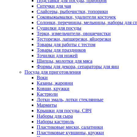
Подставки для посуды, приборов
Ситечки для чая
Слайсеры, рыбочистки, топорики
Соковыжымалки, удалители косточек
Солонки, перечницы, мельницы, наборы для с
Сушилки для посуды
Терки, измельчители, овощечистки
Тесторезки, лапшерезки, яйцерезки
Товары для работы с тестом
Товары для праздников
Точилки для ножей
Щипцы, молотки для мяса
Формы для декора, сепараторы для яиц
Посуда для приготовления
Воки
Казаны, жаровни
Ковши, кружки
Кастрюли
Лотки эмаль, лотки стеклянные
Мармиты
Крышки для посуды, СВЧ
Наборы для сыра
Наборы кастрюль
Пластиковые миски, салатники
Пластиковые кувшины, кружки