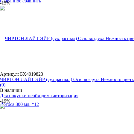
избранное
сравнить
-15%
Артикул: БХ4019823
ЧИРТОН ЛАЙТ ЭЙР (сух.распыл) Осв. воздуха Нежность цветка
(0)
В наличии
Для покупки необходима авторизация
-19%