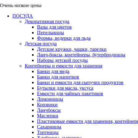
Очень низкие цены
ПОСУДА
Декоративная посуда
Вазы для цветов
Пепельницы
Формы, ведерки для льда
Детская посуда
Детские кружки, чашки, тарелки
Ланч-боксы, контейнеры, бутербродницы
Наборы детской посуды
Контейнеры и емкости для хранения
Банки для меда
Банки для напитков
Банки и емкости для сыпучих продуктов
Бутылки для масла, уксуса
Емкости для чайных пакетиков
Лимонницы
Корзинки
Ланчбоксы
Масленки
Пластиковые емкости для хранения, контейнер
Сахарницы
Тортницы
Хлебницы, сырницы