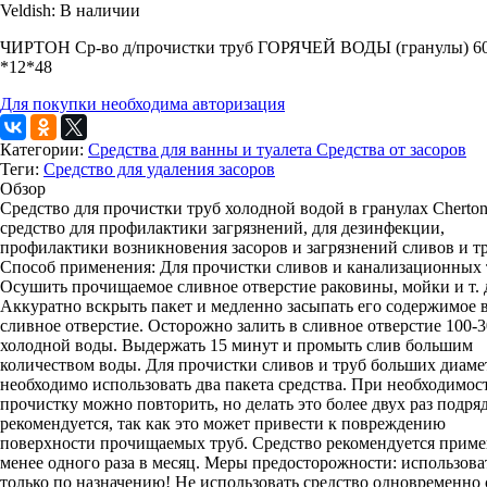
Veldish:
В наличии
ЧИРТОН Ср-во д/прочистки труб ГОРЯЧЕЙ ВОДЫ (гранулы) 60
*12*48
Для покупки необходима авторизация
Категории:
Средства для ванны и туалета
Средства от засоров
Теги:
Средство для удаления засоров
Обзор
Средство для прочистки труб холодной водой в гранулах Cherton
средство для профилактики загрязнений, для дезинфекции,
профилактики возникновения засоров и загрязнений сливов и тр
Способ применения: Для прочистки сливов и канализационных 
Осушить прочищаемое сливное отверстие раковины, мойки и т. 
Аккуратно вскрыть пакет и медленно засыпать его содержимое 
сливное отверстие. Осторожно залить в сливное отверстие 100-
холодной воды. Выдержать 15 минут и промыть слив большим
количеством воды. Для прочистки сливов и труб больших диаме
необходимо использовать два пакета средства. При необходимос
прочистку можно повторить, но делать это более двух раз подря
рекомендуется, так как это может привести к повреждению
поверхности прочищаемых труб. Средство рекомендуется приме
менее одного раза в месяц. Меры предосторожности: использова
только по назначению! Не использовать средство одновременно 