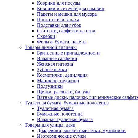
Коврики для посуды
Коврики и ситечки для раковин
Пакеты и мешки для мусора
Поглотители запаха
Подставки для губок
Скатерти, салфетки на стол
Скребки
Фольга, бумага, пакеты
Товары личной гигиены
Бритвенные принадлежности
Влажные салфетки
Женская гигиена
Зубные щетки
Косметички, депиляция
Маникюр, педикюр
Подгузники
Щетки, расчески, бигуди
Ватные диски, палочки, гигиенические салфет
Туалетная бумага, бумажные полотенца
Туалетная бумага
Бумажные полотенца
Влажная туалетная бумага
Товары для улицы, дачи
Дождевики, москитные сетки, мухобойки
Изотермические сумки