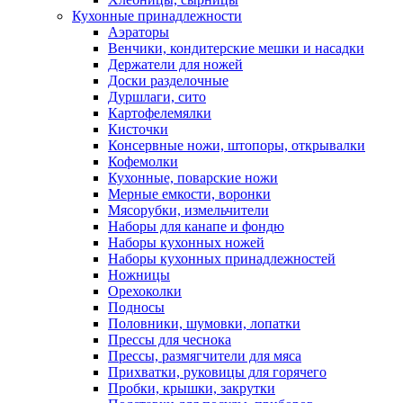
Кухонные принадлежности
Аэраторы
Венчики, кондитерские мешки и насадки
Держатели для ножей
Доски разделочные
Дуршлаги, сито
Картофелемялки
Кисточки
Консервные ножи, штопоры, открывалки
Кофемолки
Кухонные, поварские ножи
Мерные емкости, воронки
Мясорубки, измельчители
Наборы для канапе и фондю
Наборы кухонных ножей
Наборы кухонных принадлежностей
Ножницы
Орехоколки
Подносы
Половники, шумовки, лопатки
Прессы для чеснока
Прессы, размягчители для мяса
Прихватки, руковицы для горячего
Пробки, крышки, закрутки