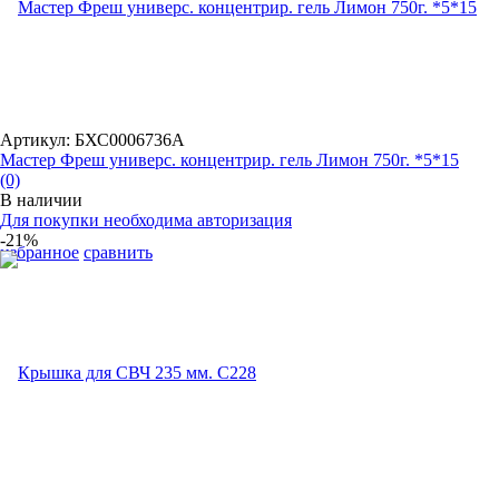
Артикул: БХС0006736А
Мастер Фреш универс. концентрир. гель Лимон 750г. *5*15
(0)
В наличии
Для покупки необходима авторизация
-21%
избранное
сравнить