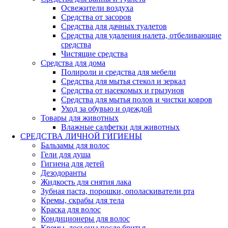
Освежители воздуха
Средства от засоров
Средства для дачных туалетов
Средства для удаления налета, отбеливающие
средства
Чистящие средства
Средства для дома
Полироли и средства для мебели
Средства для мытья стекол и зеркал
Средства от насекомых и грызунов
Средства для мытья полов и чистки ковров
Уход за обувью и одеждой
Товары для животных
Влажные салфетки для животных
СРЕДСТВА ЛИЧНОЙ ГИГИЕНЫ
Бальзамы для волос
Гели для душа
Гигиена для детей
Дезодоранты
Жидкость для снятия лака
Зубная паста, порошки, ополаскиватели рта
Кремы, скрабы для тела
Краска для волос
Кондиционеры для волос
Кремы, лосьоны после бритья