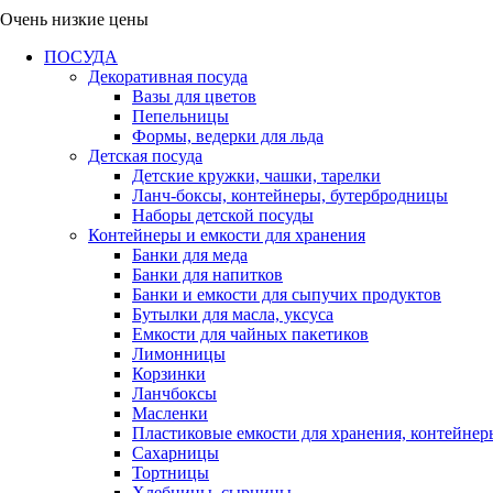
Очень низкие цены
ПОСУДА
Декоративная посуда
Вазы для цветов
Пепельницы
Формы, ведерки для льда
Детская посуда
Детские кружки, чашки, тарелки
Ланч-боксы, контейнеры, бутербродницы
Наборы детской посуды
Контейнеры и емкости для хранения
Банки для меда
Банки для напитков
Банки и емкости для сыпучих продуктов
Бутылки для масла, уксуса
Емкости для чайных пакетиков
Лимонницы
Корзинки
Ланчбоксы
Масленки
Пластиковые емкости для хранения, контейнер
Сахарницы
Тортницы
Хлебницы, сырницы