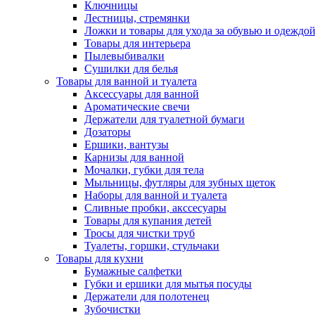
Ключницы
Лестницы, стремянки
Ложки и товары для ухода за обувью и одеждо
Товары для интерьера
Пылевыбивалки
Сушилки для белья
Товары для ванной и туалета
Аксессуары для ванной
Ароматические свечи
Держатели для туалетной бумаги
Дозаторы
Ершики, вантузы
Карнизы для ванной
Мочалки, губки для тела
Мыльницы, футляры для зубных щеток
Наборы для ванной и туалета
Сливные пробки, акссесуары
Товары для купания детей
Тросы для чистки труб
Туалеты, горшки, стульчаки
Товары для кухни
Бумажные салфетки
Губки и ершики для мытья посуды
Держатели для полотенец
Зубочистки