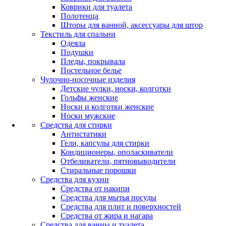
Коврики для туалета
Полотенца
Шторы для ванной, аксессуары для штор
Текстиль для спальни
Одеяла
Подушки
Пледы, покрывала
Постельное белье
Чулочно-носочные изделия
Детские чулки, носки, колготки
Гольфы женские
Носки и колготки женские
Носки мужские
Средства для стирки
Антистатики
Гели, капсулы для стирки
Кондиционеры, ополаскиватели
Отбеливатели, пятновыводители
Стиральные порошки
Средства для кухни
Средства от накипи
Средства для мытья посуды
Средства для плит и поверхностей
Средства от жира и нагара
Средства для ванны и туалета