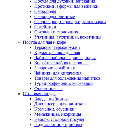
Посуда для духовки, запекания
Противни и формы для выпечки
Сковороды
Сковороды блинные
Скороварки, пароварки, мантоварки
Сотейники
Соковарки, молочники
Утятницы, гусятницы, кокотницы
Посуда для чая и кофе
Термосы, термокружки
Кружки, чашки для чая
Чайные наборы, сервизы, пары
Кофейные наборы, сервизы
Заварочные чайники
Чайники для кипячения
Товары для охлаждения напитков
Турки, кофемолки, кофеварки
Френч-прессы
Столовая посуда
Блюда, шубницы
Диспенсеры для напитков
Креманки, соусники
Менажницы, икорницы
Наборы столовой посуды
Подставки под приборы