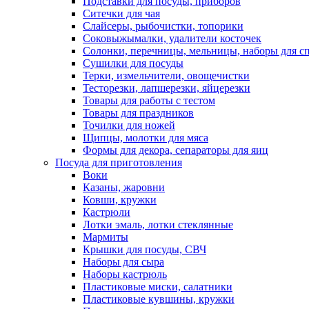
Подставки для посуды, приборов
Ситечки для чая
Слайсеры, рыбочистки, топорики
Соковыжымалки, удалители косточек
Солонки, перечницы, мельницы, наборы для с
Сушилки для посуды
Терки, измельчители, овощечистки
Тесторезки, лапшерезки, яйцерезки
Товары для работы с тестом
Товары для праздников
Точилки для ножей
Щипцы, молотки для мяса
Формы для декора, сепараторы для яиц
Посуда для приготовления
Воки
Казаны, жаровни
Ковши, кружки
Кастрюли
Лотки эмаль, лотки стеклянные
Мармиты
Крышки для посуды, СВЧ
Наборы для сыра
Наборы кастрюль
Пластиковые миски, салатники
Пластиковые кувшины, кружки