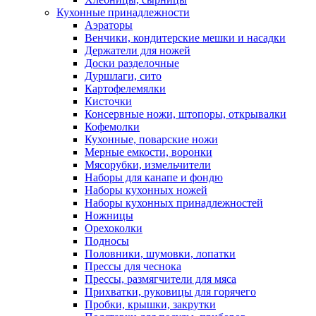
Кухонные принадлежности
Аэраторы
Венчики, кондитерские мешки и насадки
Держатели для ножей
Доски разделочные
Дуршлаги, сито
Картофелемялки
Кисточки
Консервные ножи, штопоры, открывалки
Кофемолки
Кухонные, поварские ножи
Мерные емкости, воронки
Мясорубки, измельчители
Наборы для канапе и фондю
Наборы кухонных ножей
Наборы кухонных принадлежностей
Ножницы
Орехоколки
Подносы
Половники, шумовки, лопатки
Прессы для чеснока
Прессы, размягчители для мяса
Прихватки, руковицы для горячего
Пробки, крышки, закрутки