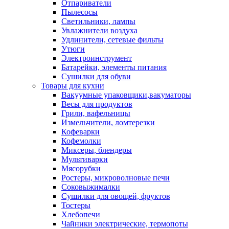
Отпариватели
Пылесосы
Светильники, лампы
Увлажнители воздуха
Удлинители, сетевые фильты
Утюги
Электроинструмент
Батарейки, элементы питания
Сушилки для обуви
Товары для кухни
Вакуумные упаковщики,вакуматоры
Весы для продуктов
Грили, вафельницы
Измельчители, ломтерезки
Кофеварки
Кофемолки
Миксеры, блендеры
Мультиварки
Мясорубки
Ростеры, микроволновые печи
Соковыжималки
Сушилки для овощей, фруктов
Тостеры
Хлебопечи
Чайники электрические, термопоты