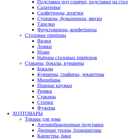
Подставки под горячее, подставки на стол
Салатники
Салфетницы, розетки
Супницы, бульонницы, миски
Тарелки
Фруктовницы, конфетницы
Столовые приборы
Вилки
Ложки
Ножи
Наборы столовых приборов
Стаканы, бокалы, кувшины
Бокалы
Кувшины, графины, декантеры
Минибары
Пивные кружки
Рюмки
Стаканы
Стопки
Фужеры
ХОЗТОВАРЫ
Товары для дома
Антивибрационные подставки
Дверные упоры, блокираторы
Канистры, баки