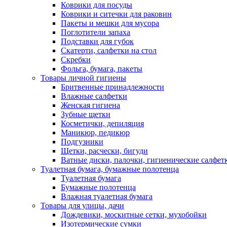
Коврики для посуды
Коврики и ситечки для раковин
Пакеты и мешки для мусора
Поглотители запаха
Подставки для губок
Скатерти, салфетки на стол
Скребки
Фольга, бумага, пакеты
Товары личной гигиены
Бритвенные принадлежности
Влажные салфетки
Женская гигиена
Зубные щетки
Косметички, депиляция
Маникюр, педикюр
Подгузники
Щетки, расчески, бигуди
Ватные диски, палочки, гигиенические салфет
Туалетная бумага, бумажные полотенца
Туалетная бумага
Бумажные полотенца
Влажная туалетная бумага
Товары для улицы, дачи
Дождевики, москитные сетки, мухобойки
Изотермические сумки