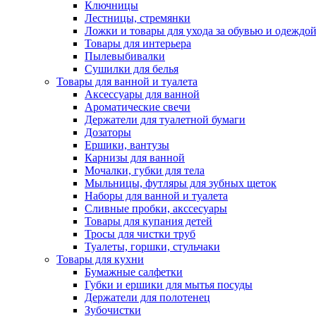
Ключницы
Лестницы, стремянки
Ложки и товары для ухода за обувью и одеждо
Товары для интерьера
Пылевыбивалки
Сушилки для белья
Товары для ванной и туалета
Аксессуары для ванной
Ароматические свечи
Держатели для туалетной бумаги
Дозаторы
Ершики, вантузы
Карнизы для ванной
Мочалки, губки для тела
Мыльницы, футляры для зубных щеток
Наборы для ванной и туалета
Сливные пробки, акссесуары
Товары для купания детей
Тросы для чистки труб
Туалеты, горшки, стульчаки
Товары для кухни
Бумажные салфетки
Губки и ершики для мытья посуды
Держатели для полотенец
Зубочистки