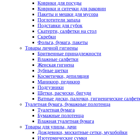
Коврики для посуды
Коврики и ситечки для раковин
Пакеты и мешки для мусора
Поглотители запаха
Подставки для губок
Скатерти, салфетки на стол
Скребки
Фольга, бумага, пакеты
Товары личной гигиены
Бритвенные принадлежности
Влажные салфетки
Женская гигиена
Зубные щетки
Косметички, депиляция
Маникюр, педикюр
Подгузники
Щетки, расчески, бигуди
Ватные диски, палочки, гигиенические салфет
Туалетная бумага, бумажные полотенца
Туалетная бумага
Бумажные полотенца
Влажная туалетная бумага
Товары для улицы, дачи
Дождевики, москитные сетки, мухобойки
Изотермические сумки