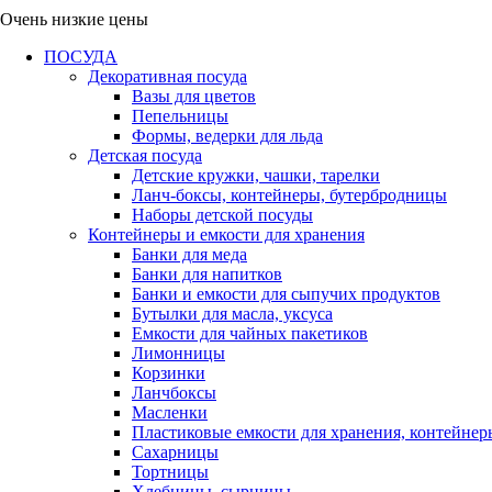
Очень низкие цены
ПОСУДА
Декоративная посуда
Вазы для цветов
Пепельницы
Формы, ведерки для льда
Детская посуда
Детские кружки, чашки, тарелки
Ланч-боксы, контейнеры, бутербродницы
Наборы детской посуды
Контейнеры и емкости для хранения
Банки для меда
Банки для напитков
Банки и емкости для сыпучих продуктов
Бутылки для масла, уксуса
Емкости для чайных пакетиков
Лимонницы
Корзинки
Ланчбоксы
Масленки
Пластиковые емкости для хранения, контейнер
Сахарницы
Тортницы
Хлебницы, сырницы