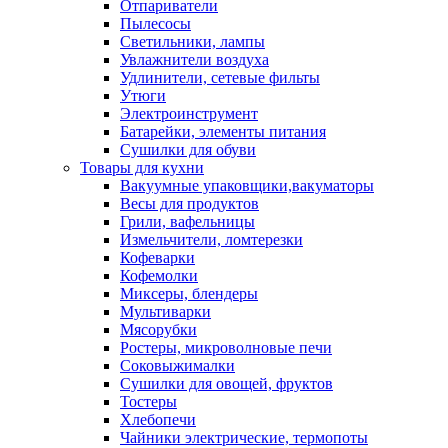
Отпариватели
Пылесосы
Светильники, лампы
Увлажнители воздуха
Удлинители, сетевые фильты
Утюги
Электроинструмент
Батарейки, элементы питания
Сушилки для обуви
Товары для кухни
Вакуумные упаковщики,вакуматоры
Весы для продуктов
Грили, вафельницы
Измельчители, ломтерезки
Кофеварки
Кофемолки
Миксеры, блендеры
Мультиварки
Мясорубки
Ростеры, микроволновые печи
Соковыжималки
Сушилки для овощей, фруктов
Тостеры
Хлебопечи
Чайники электрические, термопоты