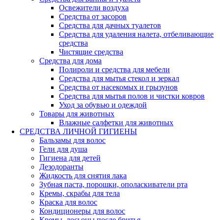
Освежители воздуха
Средства от засоров
Средства для дачных туалетов
Средства для удаления налета, отбеливающие
средства
Чистящие средства
Средства для дома
Полироли и средства для мебели
Средства для мытья стекол и зеркал
Средства от насекомых и грызунов
Средства для мытья полов и чистки ковров
Уход за обувью и одеждой
Товары для животных
Влажные салфетки для животных
СРЕДСТВА ЛИЧНОЙ ГИГИЕНЫ
Бальзамы для волос
Гели для душа
Гигиена для детей
Дезодоранты
Жидкость для снятия лака
Зубная паста, порошки, ополаскиватели рта
Кремы, скрабы для тела
Краска для волос
Кондиционеры для волос
Кремы, лосьоны после бритья