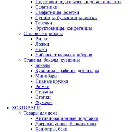
Подставки под горячее, подставки на стол
Салатники
Салфетницы, розетки
Супницы, бульонницы, миски
Тарелки
Фруктовницы, конфетницы
Столовые приборы
Вилки
Ложки
Ножи
Наборы столовых приборов
Стаканы, бокалы, кувшины
Бокалы
Кувшины, графины, декантеры
Минибары
Пивные кружки
Рюмки
Стаканы
Стопки
Фужеры
ХОЗТОВАРЫ
Товары для дома
Антивибрационные подставки
Дверные упоры, блокираторы
Канистры, баки