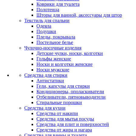
Коврики для туалета
Полотенца
Шторы для ванной, аксессуары для штор
Текстиль для спальни
Одеяла
Подушки
Пледы, покрывала
Постельное белье
Чулочно-носочные изделия
Детские чулки, носки, колготки
Гольфы женские
Носки и колготки женские
Носки мужские
Средства для стирки
Антистатики
Гели, капсулы для стирки
Кондиционеры, ополаскиватели
Отбеливатели, пятновыводители
Стиральные порошки
Средства для кухни
Средства от накипи
Средства для мытья посуды
Средства для плит и поверхностей
Средства от жира и нагара
Средства для ванны и туалета