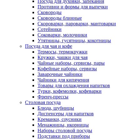
Посуда для духовки, запекания
Противни и формы для выпечки
Сковороды
Сковороды блинные
Скороварки, пароварки, мантоварки
Сотейники
Соковарки, молочники
Утятницы, гусятницы, кокотницы
Посуда для чая и кофе
Термосы, термокружки
Кружки, чашки для чая
Чайные наборы, сервизы, пары
Кофейные наборы, сервизы
Заварочные чайники
Чайники для кипячения
Товары для охлаждения напитков
Турки, кофемолки, кофеварки
Френч-прессы
Столовая посуда
Блюда, шубницы
Диспенсеры для напитков
Креманки, соусники
Менажницы, икорницы
Наборы столовой посуды
Подставки под приборы