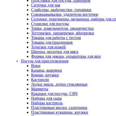
Подставки для посуды, приборов
Ситечки для чая
Слайсеры, рыбочистки, топорики
Соковыжымалки, удалители косточек
Солонки, перечницы, мельницы, наборы для с
Сушилки для посуды
Терки, измельчители, овощечистки
Тесторезки, лапшерезки, яйцерезки
Товары для работы с тестом
Товары для праздников
Точилки для ножей
Щипцы, молотки для мяса
Формы для декора, сепараторы для яиц
Посуда для приготовления
Воки
Казаны, жаровни
Ковши, кружки
Кастрюли
Лотки эмаль, лотки стеклянные
Мармиты
Крышки для посуды, СВЧ
Наборы для сыра
Наборы кастрюль
Пластиковые миски, салатники
Пластиковые кувшины, кружки