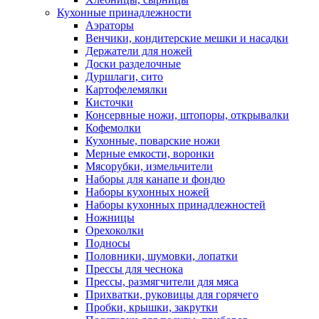
Кухонные принадлежности
Аэраторы
Венчики, кондитерские мешки и насадки
Держатели для ножей
Доски разделочные
Дуршлаги, сито
Картофелемялки
Кисточки
Консервные ножи, штопоры, открывалки
Кофемолки
Кухонные, поварские ножи
Мерные емкости, воронки
Мясорубки, измельчители
Наборы для канапе и фондю
Наборы кухонных ножей
Наборы кухонных принадлежностей
Ножницы
Орехоколки
Подносы
Половники, шумовки, лопатки
Прессы для чеснока
Прессы, размягчители для мяса
Прихватки, руковицы для горячего
Пробки, крышки, закрутки