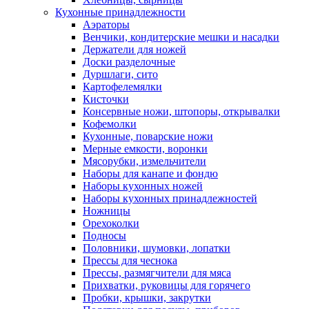
Кухонные принадлежности
Аэраторы
Венчики, кондитерские мешки и насадки
Держатели для ножей
Доски разделочные
Дуршлаги, сито
Картофелемялки
Кисточки
Консервные ножи, штопоры, открывалки
Кофемолки
Кухонные, поварские ножи
Мерные емкости, воронки
Мясорубки, измельчители
Наборы для канапе и фондю
Наборы кухонных ножей
Наборы кухонных принадлежностей
Ножницы
Орехоколки
Подносы
Половники, шумовки, лопатки
Прессы для чеснока
Прессы, размягчители для мяса
Прихватки, руковицы для горячего
Пробки, крышки, закрутки