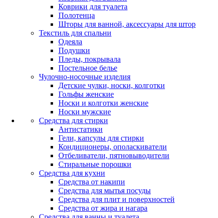
Коврики для туалета
Полотенца
Шторы для ванной, аксессуары для штор
Текстиль для спальни
Одеяла
Подушки
Пледы, покрывала
Постельное белье
Чулочно-носочные изделия
Детские чулки, носки, колготки
Гольфы женские
Носки и колготки женские
Носки мужские
Средства для стирки
Антистатики
Гели, капсулы для стирки
Кондиционеры, ополаскиватели
Отбеливатели, пятновыводители
Стиральные порошки
Средства для кухни
Средства от накипи
Средства для мытья посуды
Средства для плит и поверхностей
Средства от жира и нагара
Средства для ванны и туалета