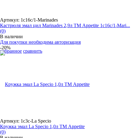
Артикул: 1с16с/1-Marinades
Кастрюля эмал цил Marinades 2,9л ТМ Appetite 1с16с/1-Mari...
(0)
В наличии
Для покупки необходима авторизация
-20%
избранное
сравнить
Артикул: 1с3с-La Speсio
Кружка эмал La Speсio 1,0л ТМ Appetite
(0)
В наличии