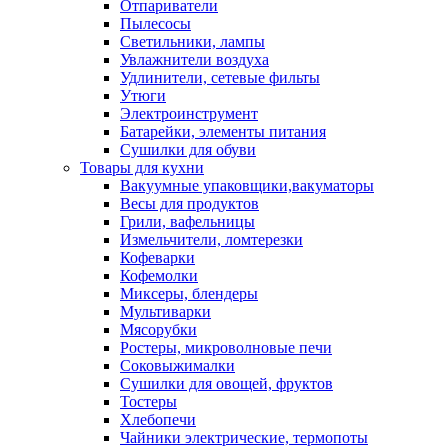
Отпариватели
Пылесосы
Светильники, лампы
Увлажнители воздуха
Удлинители, сетевые фильты
Утюги
Электроинструмент
Батарейки, элементы питания
Сушилки для обуви
Товары для кухни
Вакуумные упаковщики,вакуматоры
Весы для продуктов
Грили, вафельницы
Измельчители, ломтерезки
Кофеварки
Кофемолки
Миксеры, блендеры
Мультиварки
Мясорубки
Ростеры, микроволновые печи
Соковыжималки
Сушилки для овощей, фруктов
Тостеры
Хлебопечи
Чайники электрические, термопоты