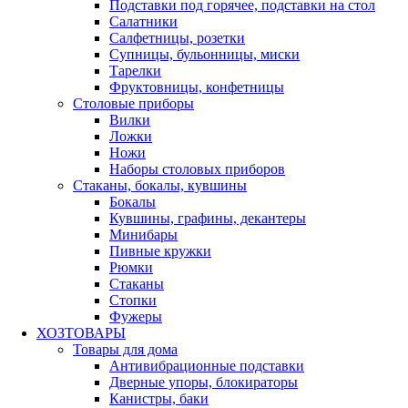
Подставки под горячее, подставки на стол
Салатники
Салфетницы, розетки
Супницы, бульонницы, миски
Тарелки
Фруктовницы, конфетницы
Столовые приборы
Вилки
Ложки
Ножи
Наборы столовых приборов
Стаканы, бокалы, кувшины
Бокалы
Кувшины, графины, декантеры
Минибары
Пивные кружки
Рюмки
Стаканы
Стопки
Фужеры
ХОЗТОВАРЫ
Товары для дома
Антивибрационные подставки
Дверные упоры, блокираторы
Канистры, баки