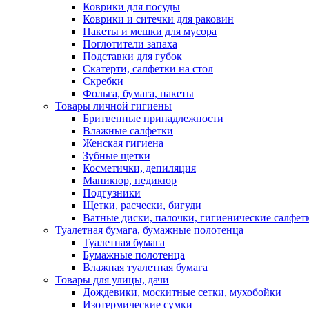
Коврики для посуды
Коврики и ситечки для раковин
Пакеты и мешки для мусора
Поглотители запаха
Подставки для губок
Скатерти, салфетки на стол
Скребки
Фольга, бумага, пакеты
Товары личной гигиены
Бритвенные принадлежности
Влажные салфетки
Женская гигиена
Зубные щетки
Косметички, депиляция
Маникюр, педикюр
Подгузники
Щетки, расчески, бигуди
Ватные диски, палочки, гигиенические салфет
Туалетная бумага, бумажные полотенца
Туалетная бумага
Бумажные полотенца
Влажная туалетная бумага
Товары для улицы, дачи
Дождевики, москитные сетки, мухобойки
Изотермические сумки