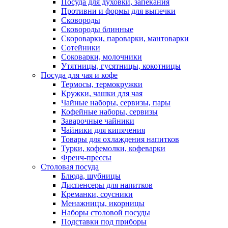
Посуда для духовки, запекания
Противни и формы для выпечки
Сковороды
Сковороды блинные
Скороварки, пароварки, мантоварки
Сотейники
Соковарки, молочники
Утятницы, гусятницы, кокотницы
Посуда для чая и кофе
Термосы, термокружки
Кружки, чашки для чая
Чайные наборы, сервизы, пары
Кофейные наборы, сервизы
Заварочные чайники
Чайники для кипячения
Товары для охлаждения напитков
Турки, кофемолки, кофеварки
Френч-прессы
Столовая посуда
Блюда, шубницы
Диспенсеры для напитков
Креманки, соусники
Менажницы, икорницы
Наборы столовой посуды
Подставки под приборы