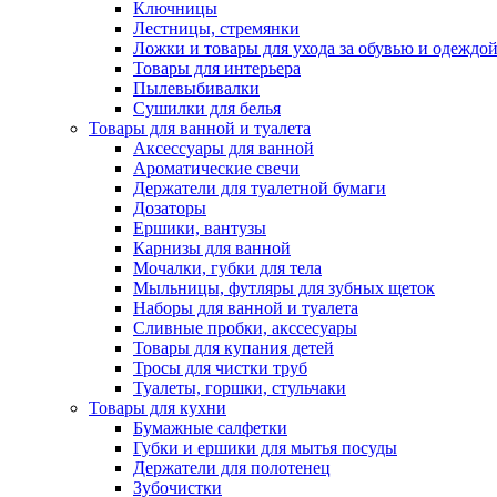
Ключницы
Лестницы, стремянки
Ложки и товары для ухода за обувью и одеждо
Товары для интерьера
Пылевыбивалки
Сушилки для белья
Товары для ванной и туалета
Аксессуары для ванной
Ароматические свечи
Держатели для туалетной бумаги
Дозаторы
Ершики, вантузы
Карнизы для ванной
Мочалки, губки для тела
Мыльницы, футляры для зубных щеток
Наборы для ванной и туалета
Сливные пробки, акссесуары
Товары для купания детей
Тросы для чистки труб
Туалеты, горшки, стульчаки
Товары для кухни
Бумажные салфетки
Губки и ершики для мытья посуды
Держатели для полотенец
Зубочистки