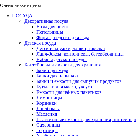
Очень низкие цены
ПОСУДА
Декоративная посуда
Вазы для цветов
Пепельницы
Формы, ведерки для льда
Детская посуда
Детские кружки, чашки, тарелки
Ланч-боксы, контейнеры, бутербродницы
Наборы детской посуды
Контейнеры и емкости для хранения
Банки для меда
Банки для напитков
Банки и емкости для сыпучих продуктов
Бутылки для масла, уксуса
Емкости для чайных пакетиков
Лимонницы
Корзинки
Ланчбоксы
Масленки
Пластиковые емкости для хранения, контейнер
Сахарницы
Тортницы
Хлебницы, сырницы