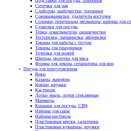
Подставки для посуды, приборов
Ситечки для чая
Слайсеры, рыбочистки, топорики
Соковыжымалки, удалители косточек
Солонки, перечницы, мельницы, наборы для с
Сушилки для посуды
Терки, измельчители, овощечистки
Тесторезки, лапшерезки, яйцерезки
Товары для работы с тестом
Товары для праздников
Точилки для ножей
Щипцы, молотки для мяса
Формы для декора, сепараторы для яиц
Посуда для приготовления
Воки
Казаны, жаровни
Ковши, кружки
Кастрюли
Лотки эмаль, лотки стеклянные
Мармиты
Крышки для посуды, СВЧ
Наборы для сыра
Наборы кастрюль
Пластиковые миски, салатники
Пластиковые кувшины, кружки