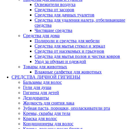
Освежители воздуха
Средства от засоров
Средства для дачных туалетов
Средства для удаления налета, отбеливающие
средства
Чистящие средства
Средства для дома
Полироли и средства для мебели
Средства для мытья стекол и зеркал
Средства от насекомых и грызунов
Средства для мытья полов и чистки ковров
Уход за обувью и одеждой
Товары для животных
Влажные салфетки для животных
СРЕДСТВА ЛИЧНОЙ ГИГИЕНЫ
Бальзамы для волос
Гели для душа
Гигиена для детей
Дезодоранты
Жидкость для снятия лака
Зубная паста, порошки, ополаскиватели рта
Кремы, скрабы для тела
Краска для волос
Кондиционеры для волос
Кремы, лосьоны после бритья