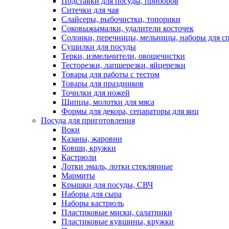
Подставки для посуды, приборов
Ситечки для чая
Слайсеры, рыбочистки, топорики
Соковыжымалки, удалители косточек
Солонки, перечницы, мельницы, наборы для с
Сушилки для посуды
Терки, измельчители, овощечистки
Тесторезки, лапшерезки, яйцерезки
Товары для работы с тестом
Товары для праздников
Точилки для ножей
Щипцы, молотки для мяса
Формы для декора, сепараторы для яиц
Посуда для приготовления
Воки
Казаны, жаровни
Ковши, кружки
Кастрюли
Лотки эмаль, лотки стеклянные
Мармиты
Крышки для посуды, СВЧ
Наборы для сыра
Наборы кастрюль
Пластиковые миски, салатники
Пластиковые кувшины, кружки