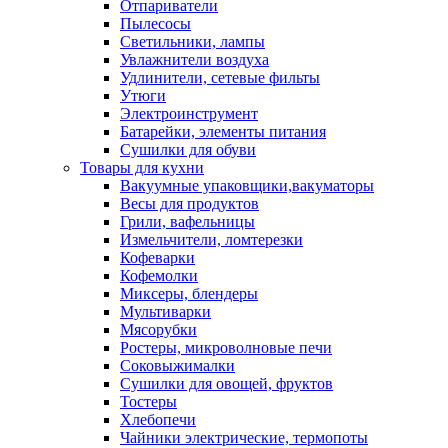
Отпариватели
Пылесосы
Светильники, лампы
Увлажнители воздуха
Удлинители, сетевые фильты
Утюги
Электроинструмент
Батарейки, элементы питания
Сушилки для обуви
Товары для кухни
Вакуумные упаковщики,вакуматоры
Весы для продуктов
Грили, вафельницы
Измельчители, ломтерезки
Кофеварки
Кофемолки
Миксеры, блендеры
Мультиварки
Мясорубки
Ростеры, микроволновые печи
Соковыжималки
Сушилки для овощей, фруктов
Тостеры
Хлебопечи
Чайники электрические, термопоты