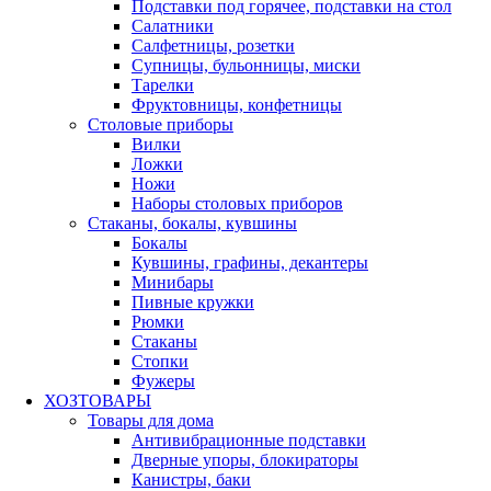
Подставки под горячее, подставки на стол
Салатники
Салфетницы, розетки
Супницы, бульонницы, миски
Тарелки
Фруктовницы, конфетницы
Столовые приборы
Вилки
Ложки
Ножи
Наборы столовых приборов
Стаканы, бокалы, кувшины
Бокалы
Кувшины, графины, декантеры
Минибары
Пивные кружки
Рюмки
Стаканы
Стопки
Фужеры
ХОЗТОВАРЫ
Товары для дома
Антивибрационные подставки
Дверные упоры, блокираторы
Канистры, баки