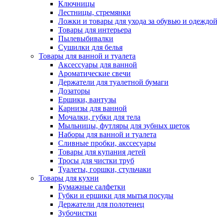
Ключницы
Лестницы, стремянки
Ложки и товары для ухода за обувью и одеждо
Товары для интерьера
Пылевыбивалки
Сушилки для белья
Товары для ванной и туалета
Аксессуары для ванной
Ароматические свечи
Держатели для туалетной бумаги
Дозаторы
Ершики, вантузы
Карнизы для ванной
Мочалки, губки для тела
Мыльницы, футляры для зубных щеток
Наборы для ванной и туалета
Сливные пробки, акссесуары
Товары для купания детей
Тросы для чистки труб
Туалеты, горшки, стульчаки
Товары для кухни
Бумажные салфетки
Губки и ершики для мытья посуды
Держатели для полотенец
Зубочистки