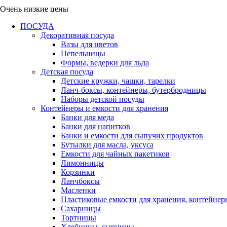
Очень низкие цены
ПОСУДА
Декоративная посуда
Вазы для цветов
Пепельницы
Формы, ведерки для льда
Детская посуда
Детские кружки, чашки, тарелки
Ланч-боксы, контейнеры, бутербродницы
Наборы детской посуды
Контейнеры и емкости для хранения
Банки для меда
Банки для напитков
Банки и емкости для сыпучих продуктов
Бутылки для масла, уксуса
Емкости для чайных пакетиков
Лимонницы
Корзинки
Ланчбоксы
Масленки
Пластиковые емкости для хранения, контейнер
Сахарницы
Тортницы
Хлебницы, сырницы