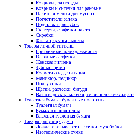
Коврики для посуды
Коврики и ситечки для раковин
Пакеты и мешки для мусора
Поглотители запаха
Подставки для губок
Скатерти, салфетки на стол
Скребки
Фольга, бумага, пакеты
Товары личной гигиены
Бритвенные принадлежности
Влажные салфетки
Женская гигиена
Зубные щетки
Косметички, депиляция
Маникюр, педикюр
Подгузники
Щетки, расчески, бигуди
Ватные диски, палочки, гигиенические салфет
Туалетная бумага, бумажные полотенца
Туалетная бумага
Бумажные полотенца
Влажная туалетная бумага
Товары для улицы, дачи
Дождевики, москитные сетки, мухобойки
Изотермические сумки