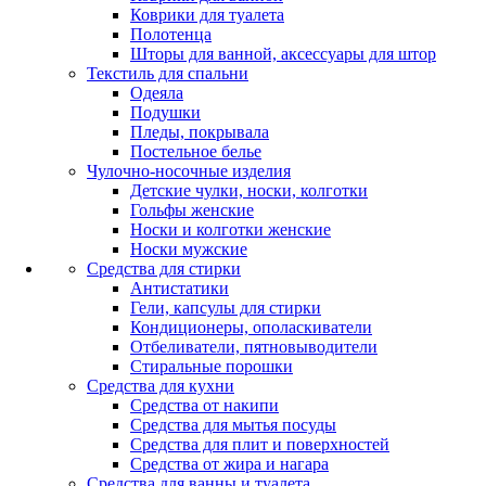
Коврики для туалета
Полотенца
Шторы для ванной, аксессуары для штор
Текстиль для спальни
Одеяла
Подушки
Пледы, покрывала
Постельное белье
Чулочно-носочные изделия
Детские чулки, носки, колготки
Гольфы женские
Носки и колготки женские
Носки мужские
Средства для стирки
Антистатики
Гели, капсулы для стирки
Кондиционеры, ополаскиватели
Отбеливатели, пятновыводители
Стиральные порошки
Средства для кухни
Средства от накипи
Средства для мытья посуды
Средства для плит и поверхностей
Средства от жира и нагара
Средства для ванны и туалета