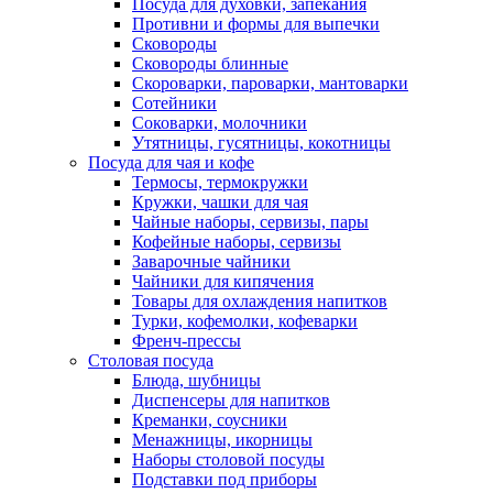
Посуда для духовки, запекания
Противни и формы для выпечки
Сковороды
Сковороды блинные
Скороварки, пароварки, мантоварки
Сотейники
Соковарки, молочники
Утятницы, гусятницы, кокотницы
Посуда для чая и кофе
Термосы, термокружки
Кружки, чашки для чая
Чайные наборы, сервизы, пары
Кофейные наборы, сервизы
Заварочные чайники
Чайники для кипячения
Товары для охлаждения напитков
Турки, кофемолки, кофеварки
Френч-прессы
Столовая посуда
Блюда, шубницы
Диспенсеры для напитков
Креманки, соусники
Менажницы, икорницы
Наборы столовой посуды
Подставки под приборы