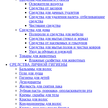
Освежители воздуха
Средства от засоров
Средства для дачных туалетов
Средства для удаления налета, отбеливающие
средства
Чистящие средства
Средства для дома
Полироли и средства для мебели
Средства для мытья стекол и зеркал
Средства от насекомых и грызунов
Средства для мытья полов и чистки ковров
Уход за обувью и одеждой
Товары для животных
Влажные салфетки для животных
СРЕДСТВА ЛИЧНОЙ ГИГИЕНЫ
Бальзамы для волос
Гели для душа
Гигиена для детей
Дезодоранты
Жидкость для снятия лака
Зубная паста, порошки, ополаскиватели рта
Кремы, скрабы для тела
Краска для волос
Кондиционеры для волос
Кремы, лосьоны после бритья