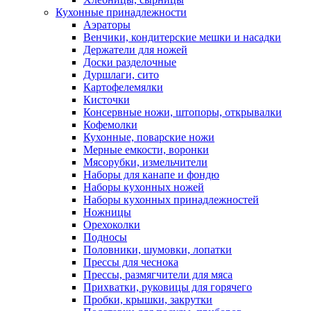
Кухонные принадлежности
Аэраторы
Венчики, кондитерские мешки и насадки
Держатели для ножей
Доски разделочные
Дуршлаги, сито
Картофелемялки
Кисточки
Консервные ножи, штопоры, открывалки
Кофемолки
Кухонные, поварские ножи
Мерные емкости, воронки
Мясорубки, измельчители
Наборы для канапе и фондю
Наборы кухонных ножей
Наборы кухонных принадлежностей
Ножницы
Орехоколки
Подносы
Половники, шумовки, лопатки
Прессы для чеснока
Прессы, размягчители для мяса
Прихватки, руковицы для горячего
Пробки, крышки, закрутки