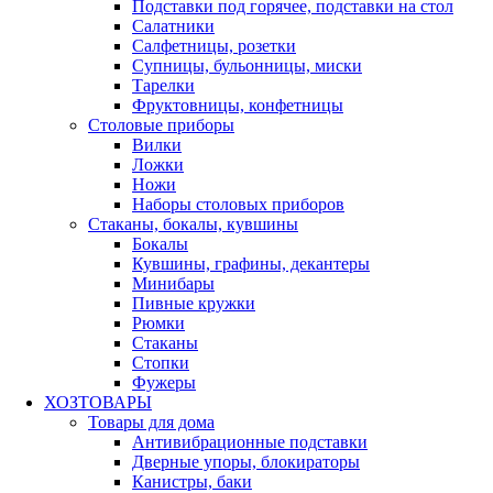
Подставки под горячее, подставки на стол
Салатники
Салфетницы, розетки
Супницы, бульонницы, миски
Тарелки
Фруктовницы, конфетницы
Столовые приборы
Вилки
Ложки
Ножи
Наборы столовых приборов
Стаканы, бокалы, кувшины
Бокалы
Кувшины, графины, декантеры
Минибары
Пивные кружки
Рюмки
Стаканы
Стопки
Фужеры
ХОЗТОВАРЫ
Товары для дома
Антивибрационные подставки
Дверные упоры, блокираторы
Канистры, баки