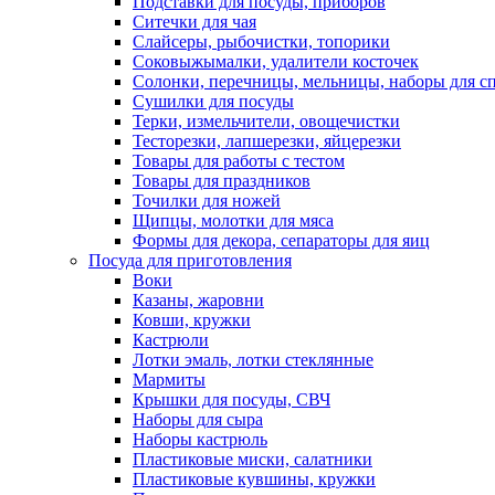
Подставки для посуды, приборов
Ситечки для чая
Слайсеры, рыбочистки, топорики
Соковыжымалки, удалители косточек
Солонки, перечницы, мельницы, наборы для с
Сушилки для посуды
Терки, измельчители, овощечистки
Тесторезки, лапшерезки, яйцерезки
Товары для работы с тестом
Товары для праздников
Точилки для ножей
Щипцы, молотки для мяса
Формы для декора, сепараторы для яиц
Посуда для приготовления
Воки
Казаны, жаровни
Ковши, кружки
Кастрюли
Лотки эмаль, лотки стеклянные
Мармиты
Крышки для посуды, СВЧ
Наборы для сыра
Наборы кастрюль
Пластиковые миски, салатники
Пластиковые кувшины, кружки