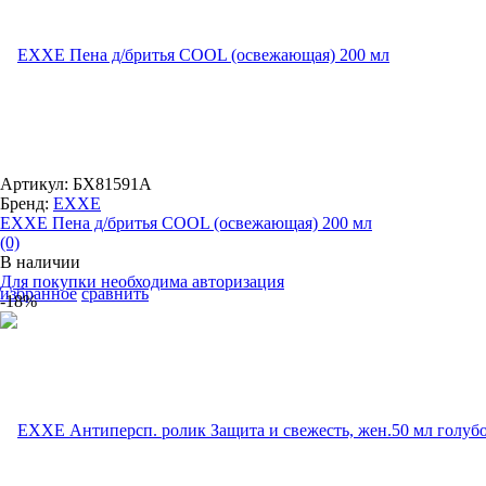
Артикул: БХ81591А
Бренд:
EXXE
EXXE Пена д/бритья COOL (освежающая) 200 мл
(0)
В наличии
Для покупки необходима авторизация
избранное
сравнить
-18%