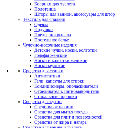
Коврики для туалета
Полотенца
Шторы для ванной, аксессуары для штор
Текстиль для спальни
Одеяла
Подушки
Пледы, покрывала
Постельное белье
Чулочно-носочные изделия
Детские чулки, носки, колготки
Гольфы женские
Носки и колготки женские
Носки мужские
Средства для стирки
Антистатики
Гели, капсулы для стирки
Кондиционеры, ополаскиватели
Отбеливатели, пятновыводители
Стиральные порошки
Средства для кухни
Средства от накипи
Средства для мытья посуды
Средства для плит и поверхностей
Средства от жира и нагара
Средства для ванны и туалета