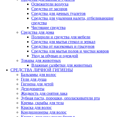
Освежители воздуха
Средства от засоров
Средства для дачных туалетов
Средства для удаления налета, отбеливающие
средства
Чистящие средства
Средства для дома
Полироли и средства для мебели
Средства для мытья стекол и зеркал
Средства от насекомых и грызунов
Средства для мытья полов и чистки ковров
Уход за обувью и одеждой
Товары для животных
Влажные салфетки для животных
СРЕДСТВА ЛИЧНОЙ ГИГИЕНЫ
Бальзамы для волос
Гели для душа
Гигиена для детей
Дезодоранты
Жидкость для снятия лака
Зубная паста, порошки, ополаскиватели рта
Кремы, скрабы для тела
Краска для волос
Кондиционеры для волос
Кремы, лосьоны после бритья