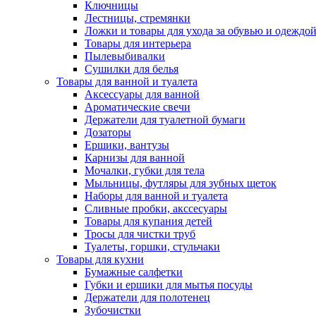
Ключницы
Лестницы, стремянки
Ложки и товары для ухода за обувью и одеждо
Товары для интерьера
Пылевыбивалки
Сушилки для белья
Товары для ванной и туалета
Аксессуары для ванной
Ароматические свечи
Держатели для туалетной бумаги
Дозаторы
Ершики, вантузы
Карнизы для ванной
Мочалки, губки для тела
Мыльницы, футляры для зубных щеток
Наборы для ванной и туалета
Сливные пробки, акссесуары
Товары для купания детей
Тросы для чистки труб
Туалеты, горшки, стульчаки
Товары для кухни
Бумажные салфетки
Губки и ершики для мытья посуды
Держатели для полотенец
Зубочистки