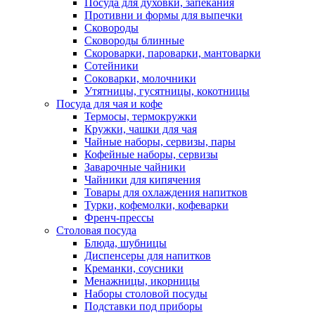
Посуда для духовки, запекания
Противни и формы для выпечки
Сковороды
Сковороды блинные
Скороварки, пароварки, мантоварки
Сотейники
Соковарки, молочники
Утятницы, гусятницы, кокотницы
Посуда для чая и кофе
Термосы, термокружки
Кружки, чашки для чая
Чайные наборы, сервизы, пары
Кофейные наборы, сервизы
Заварочные чайники
Чайники для кипячения
Товары для охлаждения напитков
Турки, кофемолки, кофеварки
Френч-прессы
Столовая посуда
Блюда, шубницы
Диспенсеры для напитков
Креманки, соусники
Менажницы, икорницы
Наборы столовой посуды
Подставки под приборы