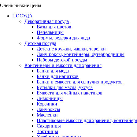
Очень низкие цены
ПОСУДА
Декоративная посуда
Вазы для цветов
Пепельницы
Формы, ведерки для льда
Детская посуда
Детские кружки, чашки, тарелки
Ланч-боксы, контейнеры, бутербродницы
Наборы детской посуды
Контейнеры и емкости для хранения
Банки для меда
Банки для напитков
Банки и емкости для сыпучих продуктов
Бутылки для масла, уксуса
Емкости для чайных пакетиков
Лимонницы
Корзинки
Ланчбоксы
Масленки
Пластиковые емкости для хранения, контейнер
Сахарницы
Тортницы
Хлебницы, сырницы