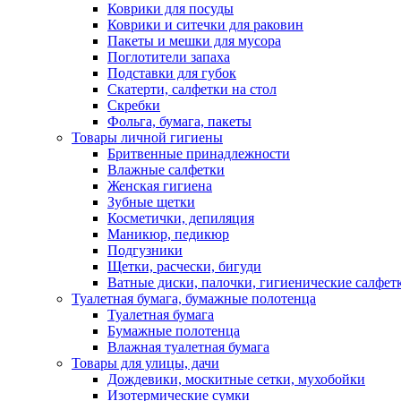
Коврики для посуды
Коврики и ситечки для раковин
Пакеты и мешки для мусора
Поглотители запаха
Подставки для губок
Скатерти, салфетки на стол
Скребки
Фольга, бумага, пакеты
Товары личной гигиены
Бритвенные принадлежности
Влажные салфетки
Женская гигиена
Зубные щетки
Косметички, депиляция
Маникюр, педикюр
Подгузники
Щетки, расчески, бигуди
Ватные диски, палочки, гигиенические салфет
Туалетная бумага, бумажные полотенца
Туалетная бумага
Бумажные полотенца
Влажная туалетная бумага
Товары для улицы, дачи
Дождевики, москитные сетки, мухобойки
Изотермические сумки