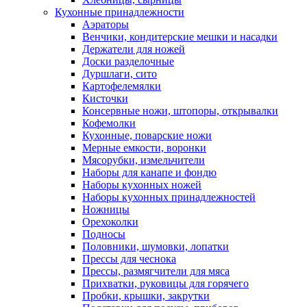
Кухонные принадлежности
Аэраторы
Венчики, кондитерские мешки и насадки
Держатели для ножей
Доски разделочные
Дуршлаги, сито
Картофелемялки
Кисточки
Консервные ножи, штопоры, открывалки
Кофемолки
Кухонные, поварские ножи
Мерные емкости, воронки
Мясорубки, измельчители
Наборы для канапе и фондю
Наборы кухонных ножей
Наборы кухонных принадлежностей
Ножницы
Орехоколки
Подносы
Половники, шумовки, лопатки
Прессы для чеснока
Прессы, размягчители для мяса
Прихватки, руковицы для горячего
Пробки, крышки, закрутки