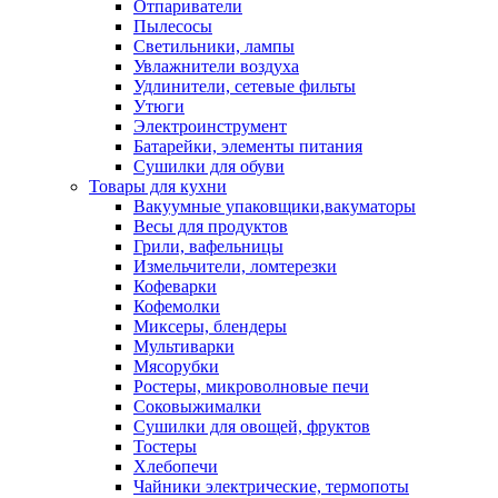
Отпариватели
Пылесосы
Светильники, лампы
Увлажнители воздуха
Удлинители, сетевые фильты
Утюги
Электроинструмент
Батарейки, элементы питания
Сушилки для обуви
Товары для кухни
Вакуумные упаковщики,вакуматоры
Весы для продуктов
Грили, вафельницы
Измельчители, ломтерезки
Кофеварки
Кофемолки
Миксеры, блендеры
Мультиварки
Мясорубки
Ростеры, микроволновые печи
Соковыжималки
Сушилки для овощей, фруктов
Тостеры
Хлебопечи
Чайники электрические, термопоты