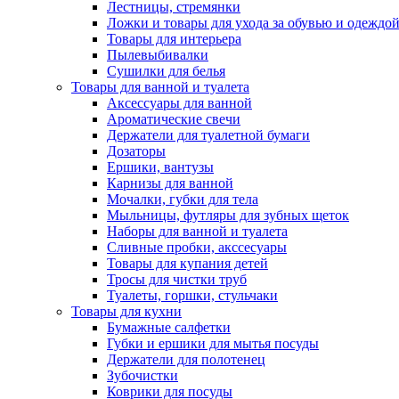
Лестницы, стремянки
Ложки и товары для ухода за обувью и одеждо
Товары для интерьера
Пылевыбивалки
Сушилки для белья
Товары для ванной и туалета
Аксессуары для ванной
Ароматические свечи
Держатели для туалетной бумаги
Дозаторы
Ершики, вантузы
Карнизы для ванной
Мочалки, губки для тела
Мыльницы, футляры для зубных щеток
Наборы для ванной и туалета
Сливные пробки, акссесуары
Товары для купания детей
Тросы для чистки труб
Туалеты, горшки, стульчаки
Товары для кухни
Бумажные салфетки
Губки и ершики для мытья посуды
Держатели для полотенец
Зубочистки
Коврики для посуды