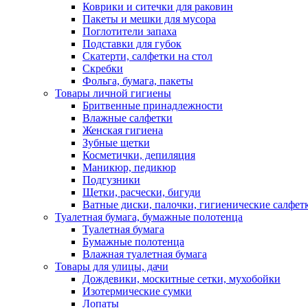
Коврики и ситечки для раковин
Пакеты и мешки для мусора
Поглотители запаха
Подставки для губок
Скатерти, салфетки на стол
Скребки
Фольга, бумага, пакеты
Товары личной гигиены
Бритвенные принадлежности
Влажные салфетки
Женская гигиена
Зубные щетки
Косметички, депиляция
Маникюр, педикюр
Подгузники
Щетки, расчески, бигуди
Ватные диски, палочки, гигиенические салфет
Туалетная бумага, бумажные полотенца
Туалетная бумага
Бумажные полотенца
Влажная туалетная бумага
Товары для улицы, дачи
Дождевики, москитные сетки, мухобойки
Изотермические сумки
Лопаты