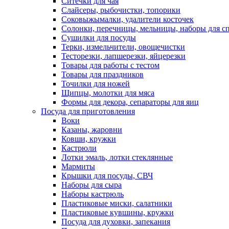
Ситечки для чая
Слайсеры, рыбочистки, топорики
Соковыжымалки, удалители косточек
Солонки, перечницы, мельницы, наборы для с
Сушилки для посуды
Терки, измельчители, овощечистки
Тесторезки, лапшерезки, яйцерезки
Товары для работы с тестом
Товары для праздников
Точилки для ножей
Щипцы, молотки для мяса
Формы для декора, сепараторы для яиц
Посуда для приготовления
Воки
Казаны, жаровни
Ковши, кружки
Кастрюли
Лотки эмаль, лотки стеклянные
Мармиты
Крышки для посуды, СВЧ
Наборы для сыра
Наборы кастрюль
Пластиковые миски, салатники
Пластиковые кувшины, кружки
Посуда для духовки, запекания