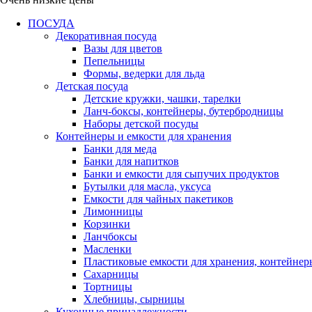
ПОСУДА
Декоративная посуда
Вазы для цветов
Пепельницы
Формы, ведерки для льда
Детская посуда
Детские кружки, чашки, тарелки
Ланч-боксы, контейнеры, бутербродницы
Наборы детской посуды
Контейнеры и емкости для хранения
Банки для меда
Банки для напитков
Банки и емкости для сыпучих продуктов
Бутылки для масла, уксуса
Емкости для чайных пакетиков
Лимонницы
Корзинки
Ланчбоксы
Масленки
Пластиковые емкости для хранения, контейнер
Сахарницы
Тортницы
Хлебницы, сырницы
Кухонные принадлежности