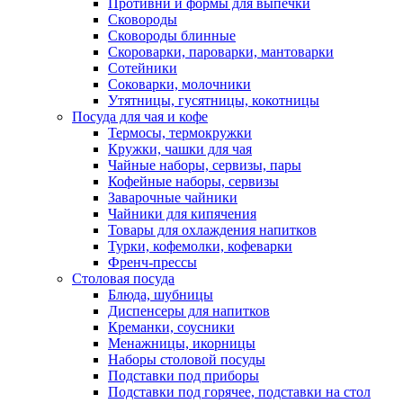
Противни и формы для выпечки
Сковороды
Сковороды блинные
Скороварки, пароварки, мантоварки
Сотейники
Соковарки, молочники
Утятницы, гусятницы, кокотницы
Посуда для чая и кофе
Термосы, термокружки
Кружки, чашки для чая
Чайные наборы, сервизы, пары
Кофейные наборы, сервизы
Заварочные чайники
Чайники для кипячения
Товары для охлаждения напитков
Турки, кофемолки, кофеварки
Френч-прессы
Столовая посуда
Блюда, шубницы
Диспенсеры для напитков
Креманки, соусники
Менажницы, икорницы
Наборы столовой посуды
Подставки под приборы
Подставки под горячее, подставки на стол