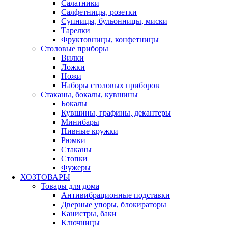
Салатники
Салфетницы, розетки
Супницы, бульонницы, миски
Тарелки
Фруктовницы, конфетницы
Столовые приборы
Вилки
Ложки
Ножи
Наборы столовых приборов
Стаканы, бокалы, кувшины
Бокалы
Кувшины, графины, декантеры
Минибары
Пивные кружки
Рюмки
Стаканы
Стопки
Фужеры
ХОЗТОВАРЫ
Товары для дома
Антивибрационные подставки
Дверные упоры, блокираторы
Канистры, баки
Ключницы