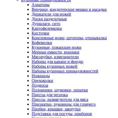
Аэраторы
Венчики, кондитерские мешки и насадки
Держатели для ножей
Доски разделочные
Дуршлаги, сито
Картофелемялки
Кисточки
Консервные ножи, штопоры, открывалки
Кофемолки
Кухонные, поварские ножи
Мерные емкости, воронки
Мясорубки, измельчители
Наборы для канапе и фондю
Наборы кухонных ножей
Наборы кухонных принадлежностей
Ножницы
Орехоколки
Подносы
Половники, шумовки, лопатки
Прессы для чеснока
Прессы, размягчители для мяса
Прихватки, руковицы для горячего
Пробки, крышки, закрутки
Подставки для посуды, приборов