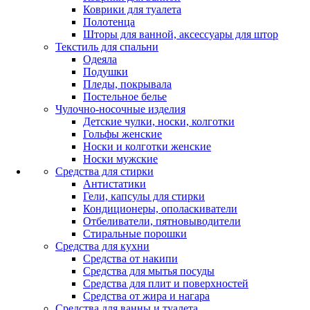
Коврики для туалета
Полотенца
Шторы для ванной, аксессуары для штор
Текстиль для спальни
Одеяла
Подушки
Пледы, покрывала
Постельное белье
Чулочно-носочные изделия
Детские чулки, носки, колготки
Гольфы женские
Носки и колготки женские
Носки мужские
Средства для стирки
Антистатики
Гели, капсулы для стирки
Кондиционеры, ополаскиватели
Отбеливатели, пятновыводители
Стиральные порошки
Средства для кухни
Средства от накипи
Средства для мытья посуды
Средства для плит и поверхностей
Средства от жира и нагара
Средства для ванны и туалета