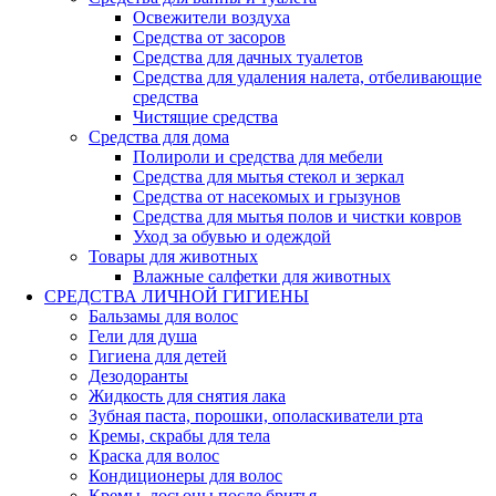
Освежители воздуха
Средства от засоров
Средства для дачных туалетов
Средства для удаления налета, отбеливающие
средства
Чистящие средства
Средства для дома
Полироли и средства для мебели
Средства для мытья стекол и зеркал
Средства от насекомых и грызунов
Средства для мытья полов и чистки ковров
Уход за обувью и одеждой
Товары для животных
Влажные салфетки для животных
СРЕДСТВА ЛИЧНОЙ ГИГИЕНЫ
Бальзамы для волос
Гели для душа
Гигиена для детей
Дезодоранты
Жидкость для снятия лака
Зубная паста, порошки, ополаскиватели рта
Кремы, скрабы для тела
Краска для волос
Кондиционеры для волос
Кремы, лосьоны после бритья