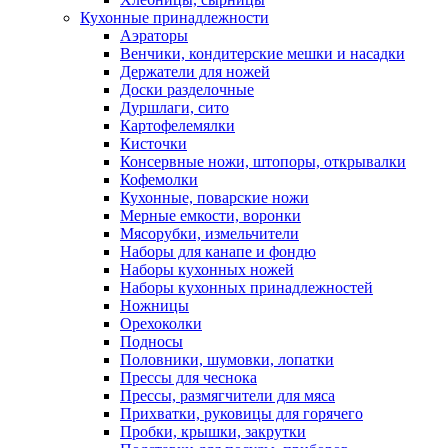
Кухонные принадлежности
Аэраторы
Венчики, кондитерские мешки и насадки
Держатели для ножей
Доски разделочные
Дуршлаги, сито
Картофелемялки
Кисточки
Консервные ножи, штопоры, открывалки
Кофемолки
Кухонные, поварские ножи
Мерные емкости, воронки
Мясорубки, измельчители
Наборы для канапе и фондю
Наборы кухонных ножей
Наборы кухонных принадлежностей
Ножницы
Орехоколки
Подносы
Половники, шумовки, лопатки
Прессы для чеснока
Прессы, размягчители для мяса
Прихватки, руковицы для горячего
Пробки, крышки, закрутки