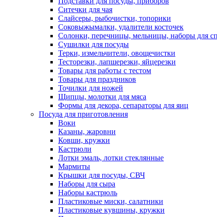
Подставки для посуды, приборов
Ситечки для чая
Слайсеры, рыбочистки, топорики
Соковыжымалки, удалители косточек
Солонки, перечницы, мельницы, наборы для с
Сушилки для посуды
Терки, измельчители, овощечистки
Тесторезки, лапшерезки, яйцерезки
Товары для работы с тестом
Товары для праздников
Точилки для ножей
Щипцы, молотки для мяса
Формы для декора, сепараторы для яиц
Посуда для приготовления
Воки
Казаны, жаровни
Ковши, кружки
Кастрюли
Лотки эмаль, лотки стеклянные
Мармиты
Крышки для посуды, СВЧ
Наборы для сыра
Наборы кастрюль
Пластиковые миски, салатники
Пластиковые кувшины, кружки