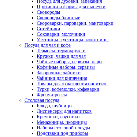
Посуда для духовки, запекания
Противни и формы для выпечки
Сковороды
Сковороды блинные
Скороварки, пароварки, мантоварки
Сотейники
Соковарки, молочники
Утятницы, гусятницы, кокотницы
Посуда для чая и кофе
Термосы, термокружки
Кружки, чашки для чая
Чайные наборы, сервизы, пары
Кофейные наборы, сервизы
Заварочные чайники
Чайники для кипячения
Товары для охлаждения напитков
Турки, кофемолки, кофеварки
Френч-прессы
Столовая посуда
Блюда, шубницы
Диспенсеры для напитков
Креманки, соусники
Менажницы, икорницы
Наборы столовой посуды
Подставки под приборы