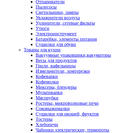
Отпариватели
Пылесосы
Светильники, лампы
Увлажнители воздуха
Удлинители, сетевые фильты
Утюги
Электроинструмент
Батарейки, элементы питания
Сушилки для обуви
Товары для кухни
Вакуумные упаковщики,вакуматоры
Весы для продуктов
Грили, вафельницы
Измельчители, ломтерезки
Кофеварки
Кофемолки
Миксеры, блендеры
Мультиварки
Мясорубки
Ростеры, микроволновые печи
Соковыжималки
Сушилки для овощей, фруктов
Тостеры
Хлебопечи
Чайники электрические, термопоты