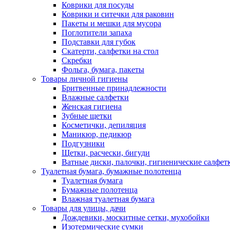
Коврики для посуды
Коврики и ситечки для раковин
Пакеты и мешки для мусора
Поглотители запаха
Подставки для губок
Скатерти, салфетки на стол
Скребки
Фольга, бумага, пакеты
Товары личной гигиены
Бритвенные принадлежности
Влажные салфетки
Женская гигиена
Зубные щетки
Косметички, депиляция
Маникюр, педикюр
Подгузники
Щетки, расчески, бигуди
Ватные диски, палочки, гигиенические салфет
Туалетная бумага, бумажные полотенца
Туалетная бумага
Бумажные полотенца
Влажная туалетная бумага
Товары для улицы, дачи
Дождевики, москитные сетки, мухобойки
Изотермические сумки