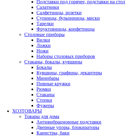
Подставки под горячее, подставки на стол
Салатники
Салфетницы, розетки
Супницы, бульонницы, миски
Тарелки
Фруктовницы, конфетницы
Столовые приборы
Вилки
Ложки
Ножи
Наборы столовых приборов
Стаканы, бокалы, кувшины
Бокалы
Кувшины, графины, декантеры
Минибары
Пивные кружки
Рюмки
Стаканы
Стопки
Фужеры
ХОЗТОВАРЫ
Товары для дома
Антивибрационные подставки
Дверные упоры, блокираторы
Канистры, баки