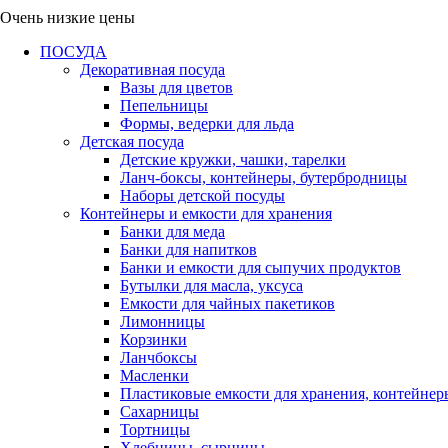
Очень низкие цены
ПОСУДА
Декоративная посуда
Вазы для цветов
Пепельницы
Формы, ведерки для льда
Детская посуда
Детские кружки, чашки, тарелки
Ланч-боксы, контейнеры, бутербродницы
Наборы детской посуды
Контейнеры и емкости для хранения
Банки для меда
Банки для напитков
Банки и емкости для сыпучих продуктов
Бутылки для масла, уксуса
Емкости для чайных пакетиков
Лимонницы
Корзинки
Ланчбоксы
Масленки
Пластиковые емкости для хранения, контейнер
Сахарницы
Тортницы
Хлебницы, сырницы