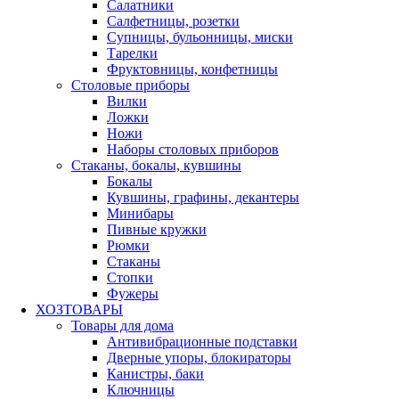
Салатники
Салфетницы, розетки
Супницы, бульонницы, миски
Тарелки
Фруктовницы, конфетницы
Столовые приборы
Вилки
Ложки
Ножи
Наборы столовых приборов
Стаканы, бокалы, кувшины
Бокалы
Кувшины, графины, декантеры
Минибары
Пивные кружки
Рюмки
Стаканы
Стопки
Фужеры
ХОЗТОВАРЫ
Товары для дома
Антивибрационные подставки
Дверные упоры, блокираторы
Канистры, баки
Ключницы