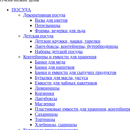
ПОСУДА
Декоративная посуда
Вазы для цветов
Пепельницы
Формы, ведерки для льда
Детская посуда
Детские кружки, чашки, тарелки
Ланч-боксы, контейнеры, бутербродницы
Наборы детской посуды
Контейнеры и емкости для хранения
Банки для меда
Банки для напитков
Банки и емкости для сыпучих продуктов
Бутылки для масла, уксуса
Емкости для чайных пакетиков
Лимонницы
Корзинки
Ланчбоксы
Масленки
Пластиковые емкости для хранения, контейнер
Сахарницы
Тортницы
Хлебницы, сырницы
Кухонные принадлежности