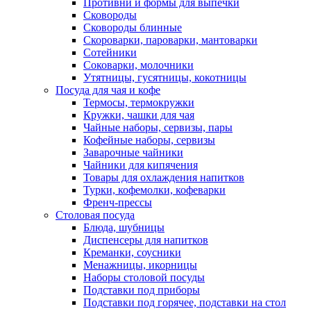
Противни и формы для выпечки
Сковороды
Сковороды блинные
Скороварки, пароварки, мантоварки
Сотейники
Соковарки, молочники
Утятницы, гусятницы, кокотницы
Посуда для чая и кофе
Термосы, термокружки
Кружки, чашки для чая
Чайные наборы, сервизы, пары
Кофейные наборы, сервизы
Заварочные чайники
Чайники для кипячения
Товары для охлаждения напитков
Турки, кофемолки, кофеварки
Френч-прессы
Столовая посуда
Блюда, шубницы
Диспенсеры для напитков
Креманки, соусники
Менажницы, икорницы
Наборы столовой посуды
Подставки под приборы
Подставки под горячее, подставки на стол