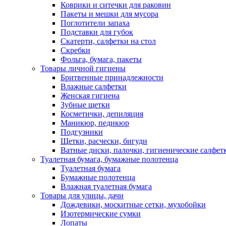
Коврики и ситечки для раковин
Пакеты и мешки для мусора
Поглотители запаха
Подставки для губок
Скатерти, салфетки на стол
Скребки
Фольга, бумага, пакеты
Товары личной гигиены
Бритвенные принадлежности
Влажные салфетки
Женская гигиена
Зубные щетки
Косметички, депиляция
Маникюр, педикюр
Подгузники
Щетки, расчески, бигуди
Ватные диски, палочки, гигиенические салфет
Туалетная бумага, бумажные полотенца
Туалетная бумага
Бумажные полотенца
Влажная туалетная бумага
Товары для улицы, дачи
Дождевики, москитные сетки, мухобойки
Изотермические сумки
Лопаты