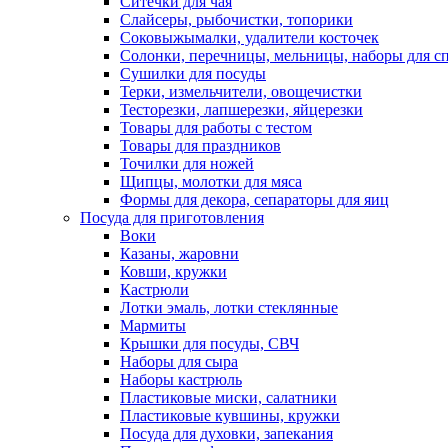
Ситечки для чая
Слайсеры, рыбочистки, топорики
Соковыжымалки, удалители косточек
Солонки, перечницы, мельницы, наборы для с
Сушилки для посуды
Терки, измельчители, овощечистки
Тесторезки, лапшерезки, яйцерезки
Товары для работы с тестом
Товары для праздников
Точилки для ножей
Щипцы, молотки для мяса
Формы для декора, сепараторы для яиц
Посуда для приготовления
Воки
Казаны, жаровни
Ковши, кружки
Кастрюли
Лотки эмаль, лотки стеклянные
Мармиты
Крышки для посуды, СВЧ
Наборы для сыра
Наборы кастрюль
Пластиковые миски, салатники
Пластиковые кувшины, кружки
Посуда для духовки, запекания