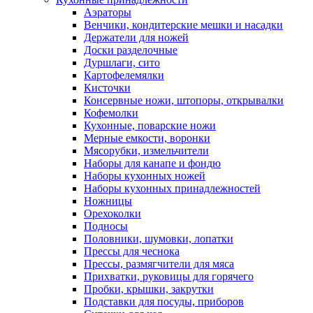
Аэраторы
Венчики, кондитерские мешки и насадки
Держатели для ножей
Доски разделочные
Дуршлаги, сито
Картофелемялки
Кисточки
Консервные ножи, штопоры, открывалки
Кофемолки
Кухонные, поварские ножи
Мерные емкости, воронки
Мясорубки, измельчители
Наборы для канапе и фондю
Наборы кухонных ножей
Наборы кухонных принадлежностей
Ножницы
Орехоколки
Подносы
Половники, шумовки, лопатки
Прессы для чеснока
Прессы, размягчители для мяса
Прихватки, руковицы для горячего
Пробки, крышки, закрутки
Подставки для посуды, приборов