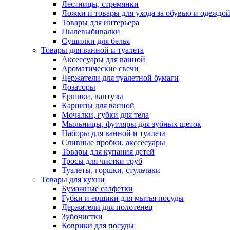
Лестницы, стремянки
Ложки и товары для ухода за обувью и одеждо
Товары для интерьера
Пылевыбивалки
Сушилки для белья
Товары для ванной и туалета
Аксессуары для ванной
Ароматические свечи
Держатели для туалетной бумаги
Дозаторы
Ершики, вантузы
Карнизы для ванной
Мочалки, губки для тела
Мыльницы, футляры для зубных щеток
Наборы для ванной и туалета
Сливные пробки, акссесуары
Товары для купания детей
Тросы для чистки труб
Туалеты, горшки, стульчаки
Товары для кухни
Бумажные салфетки
Губки и ершики для мытья посуды
Держатели для полотенец
Зубочистки
Коврики для посуды