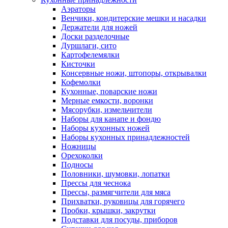
Аэраторы
Венчики, кондитерские мешки и насадки
Держатели для ножей
Доски разделочные
Дуршлаги, сито
Картофелемялки
Кисточки
Консервные ножи, штопоры, открывалки
Кофемолки
Кухонные, поварские ножи
Мерные емкости, воронки
Мясорубки, измельчители
Наборы для канапе и фондю
Наборы кухонных ножей
Наборы кухонных принадлежностей
Ножницы
Орехоколки
Подносы
Половники, шумовки, лопатки
Прессы для чеснока
Прессы, размягчители для мяса
Прихватки, руковицы для горячего
Пробки, крышки, закрутки
Подставки для посуды, приборов