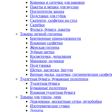
Коврики и ситечки для раковин
Пакеты и мешки для мусора
Поглотители запаха
Подставки для губок
Скатерти, салфетки на стол
Скребки
Фольга, бумага, пакеты
Товары личной гигиены
Бритвенные принадлежности
Влажные салфетки
Женская гигиена
Зубные щетки
Косметички, депиляция
Маникюр, педикюр
Подгузники
Щетки, расчески, бигуди
Ватные диски, палочки, гигиенические салфет
Туалетная бумага, бумажные полотенца
Туалетная бумага
Бумажные полотенца
Влажная туалетная бумага
Товары для улицы, дачи
Дождевики, москитные сетки, мухобойки
Изотермические сумки
Лопаты