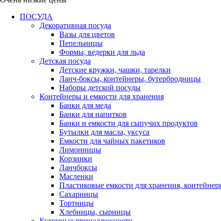
ПОСУДА
Декоративная посуда
Вазы для цветов
Пепельницы
Формы, ведерки для льда
Детская посуда
Детские кружки, чашки, тарелки
Ланч-боксы, контейнеры, бутербродницы
Наборы детской посуды
Контейнеры и емкости для хранения
Банки для меда
Банки для напитков
Банки и емкости для сыпучих продуктов
Бутылки для масла, уксуса
Емкости для чайных пакетиков
Лимонницы
Корзинки
Ланчбоксы
Масленки
Пластиковые емкости для хранения, контейнер
Сахарницы
Тортницы
Хлебницы, сырницы
Кухонные принадлежности