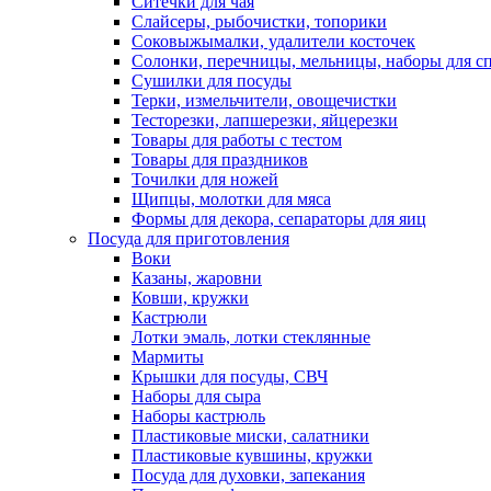
Ситечки для чая
Слайсеры, рыбочистки, топорики
Соковыжымалки, удалители косточек
Солонки, перечницы, мельницы, наборы для с
Сушилки для посуды
Терки, измельчители, овощечистки
Тесторезки, лапшерезки, яйцерезки
Товары для работы с тестом
Товары для праздников
Точилки для ножей
Щипцы, молотки для мяса
Формы для декора, сепараторы для яиц
Посуда для приготовления
Воки
Казаны, жаровни
Ковши, кружки
Кастрюли
Лотки эмаль, лотки стеклянные
Мармиты
Крышки для посуды, СВЧ
Наборы для сыра
Наборы кастрюль
Пластиковые миски, салатники
Пластиковые кувшины, кружки
Посуда для духовки, запекания