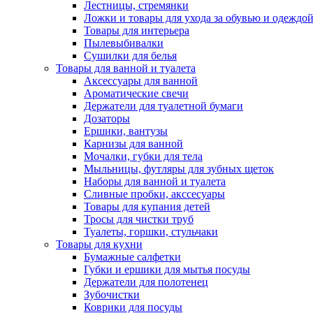
Лестницы, стремянки
Ложки и товары для ухода за обувью и одеждо
Товары для интерьера
Пылевыбивалки
Сушилки для белья
Товары для ванной и туалета
Аксессуары для ванной
Ароматические свечи
Держатели для туалетной бумаги
Дозаторы
Ершики, вантузы
Карнизы для ванной
Мочалки, губки для тела
Мыльницы, футляры для зубных щеток
Наборы для ванной и туалета
Сливные пробки, акссесуары
Товары для купания детей
Тросы для чистки труб
Туалеты, горшки, стульчаки
Товары для кухни
Бумажные салфетки
Губки и ершики для мытья посуды
Держатели для полотенец
Зубочистки
Коврики для посуды