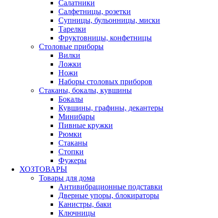
Салатники
Салфетницы, розетки
Супницы, бульонницы, миски
Тарелки
Фруктовницы, конфетницы
Столовые приборы
Вилки
Ложки
Ножи
Наборы столовых приборов
Стаканы, бокалы, кувшины
Бокалы
Кувшины, графины, декантеры
Минибары
Пивные кружки
Рюмки
Стаканы
Стопки
Фужеры
ХОЗТОВАРЫ
Товары для дома
Антивибрационные подставки
Дверные упоры, блокираторы
Канистры, баки
Ключницы