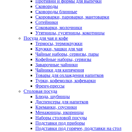
Противни и формы для выпечки
Сковороды
Сковороды блинные
Скороварки, пароварки, мантоварки
Сотейники
Соковарки, молочники
Утятницы, гусятницы, кокотницы
Посуда для чая и кофе
Термосы, термокружки
Кружки, чашки для чая
Чайные наборы, сервизы, пары
Кофейные наборы, сервизы
Заварочные чайники
Чайники для кипячения
Товары для охлаждения напитков
Турки, кофемолки, кофеварки
Френч-прессы
Столовая посуда
Блюда, шубницы
Диспенсеры для напитков
Креманки, соусники
Менажницы, икорницы
Наборы столовой посуды
Подставки под приборы
Подставки под горячее, подставки на стол