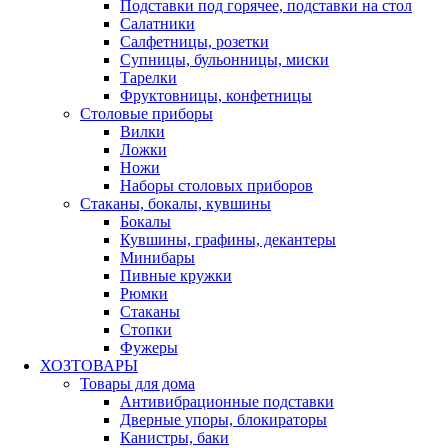
Подставки под горячее, подставки на стол
Салатники
Салфетницы, розетки
Супницы, бульонницы, миски
Тарелки
Фруктовницы, конфетницы
Столовые приборы
Вилки
Ложки
Ножи
Наборы столовых приборов
Стаканы, бокалы, кувшины
Бокалы
Кувшины, графины, декантеры
Минибары
Пивные кружки
Рюмки
Стаканы
Стопки
Фужеры
ХОЗТОВАРЫ
Товары для дома
Антивибрационные подставки
Дверные упоры, блокираторы
Канистры, баки