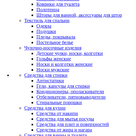
Коврики для туалета
Полотенца
Шторы для ванной, аксессуары для штор
Текстиль для спальни
Одеяла
Подушки
Пледы, покрывала
Постельное белье
Чулочно-носочные изделия
Детские чулки, носки, колготки
Гольфы женские
Носки и колготки женские
Носки мужские
Средства для стирки
Антистатики
Гели, капсулы для стирки
Кондиционеры, ополаскиватели
Отбеливатели, пятновыводители
Стиральные порошки
Средства для кухни
Средства от накипи
Средства для мытья посуды
Средства для плит и поверхностей
Средства от жира и нагара
Средства для ванны и туалета