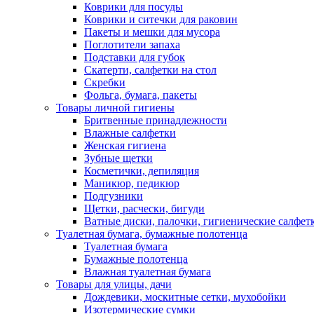
Коврики для посуды
Коврики и ситечки для раковин
Пакеты и мешки для мусора
Поглотители запаха
Подставки для губок
Скатерти, салфетки на стол
Скребки
Фольга, бумага, пакеты
Товары личной гигиены
Бритвенные принадлежности
Влажные салфетки
Женская гигиена
Зубные щетки
Косметички, депиляция
Маникюр, педикюр
Подгузники
Щетки, расчески, бигуди
Ватные диски, палочки, гигиенические салфет
Туалетная бумага, бумажные полотенца
Туалетная бумага
Бумажные полотенца
Влажная туалетная бумага
Товары для улицы, дачи
Дождевики, москитные сетки, мухобойки
Изотермические сумки