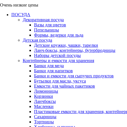
Очень низкие цены
ПОСУДА
Декоративная посуда
Вазы для цветов
Пепельницы
Формы, ведерки для льда
Детская посуда
Детские кружки, чашки, тарелки
Ланч-боксы, контейнеры, бутербродницы
Наборы детской посуды
Контейнеры и емкости для хранения
Банки для меда
Банки для напитков
Банки и емкости для сыпучих продуктов
Бутылки для масла, уксуса
Емкости для чайных пакетиков
Лимонницы
Корзинки
Ланчбоксы
Масленки
Пластиковые емкости для хранения, контейнер
Сахарницы
Тортницы
Хлебницы, сырницы