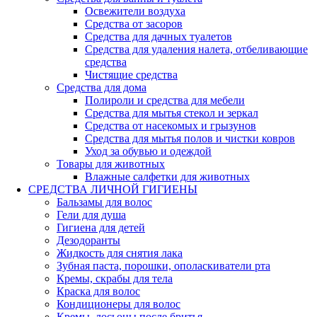
Освежители воздуха
Средства от засоров
Средства для дачных туалетов
Средства для удаления налета, отбеливающие
средства
Чистящие средства
Средства для дома
Полироли и средства для мебели
Средства для мытья стекол и зеркал
Средства от насекомых и грызунов
Средства для мытья полов и чистки ковров
Уход за обувью и одеждой
Товары для животных
Влажные салфетки для животных
СРЕДСТВА ЛИЧНОЙ ГИГИЕНЫ
Бальзамы для волос
Гели для душа
Гигиена для детей
Дезодоранты
Жидкость для снятия лака
Зубная паста, порошки, ополаскиватели рта
Кремы, скрабы для тела
Краска для волос
Кондиционеры для волос
Кремы, лосьоны после бритья