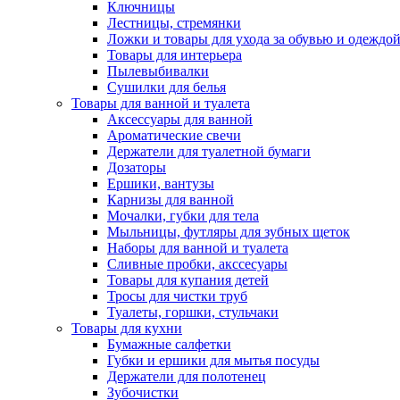
Ключницы
Лестницы, стремянки
Ложки и товары для ухода за обувью и одеждо
Товары для интерьера
Пылевыбивалки
Сушилки для белья
Товары для ванной и туалета
Аксессуары для ванной
Ароматические свечи
Держатели для туалетной бумаги
Дозаторы
Ершики, вантузы
Карнизы для ванной
Мочалки, губки для тела
Мыльницы, футляры для зубных щеток
Наборы для ванной и туалета
Сливные пробки, акссесуары
Товары для купания детей
Тросы для чистки труб
Туалеты, горшки, стульчаки
Товары для кухни
Бумажные салфетки
Губки и ершики для мытья посуды
Держатели для полотенец
Зубочистки