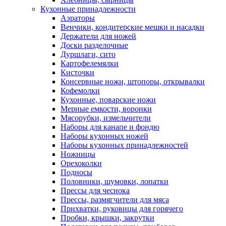
Кухонные принадлежности
Аэраторы
Венчики, кондитерские мешки и насадки
Держатели для ножей
Доски разделочные
Дуршлаги, сито
Картофелемялки
Кисточки
Консервные ножи, штопоры, открывалки
Кофемолки
Кухонные, поварские ножи
Мерные емкости, воронки
Мясорубки, измельчители
Наборы для канапе и фондю
Наборы кухонных ножей
Наборы кухонных принадлежностей
Ножницы
Орехоколки
Подносы
Половники, шумовки, лопатки
Прессы для чеснока
Прессы, размягчители для мяса
Прихватки, руковицы для горячего
Пробки, крышки, закрутки