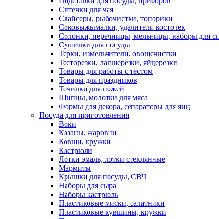
Подставки для посуды, приборов
Ситечки для чая
Слайсеры, рыбочистки, топорики
Соковыжымалки, удалители косточек
Солонки, перечницы, мельницы, наборы для с
Сушилки для посуды
Терки, измельчители, овощечистки
Тесторезки, лапшерезки, яйцерезки
Товары для работы с тестом
Товары для праздников
Точилки для ножей
Щипцы, молотки для мяса
Формы для декора, сепараторы для яиц
Посуда для приготовления
Воки
Казаны, жаровни
Ковши, кружки
Кастрюли
Лотки эмаль, лотки стеклянные
Мармиты
Крышки для посуды, СВЧ
Наборы для сыра
Наборы кастрюль
Пластиковые миски, салатники
Пластиковые кувшины, кружки