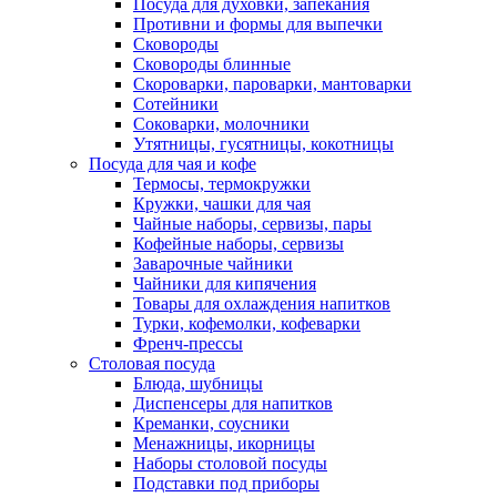
Посуда для духовки, запекания
Противни и формы для выпечки
Сковороды
Сковороды блинные
Скороварки, пароварки, мантоварки
Сотейники
Соковарки, молочники
Утятницы, гусятницы, кокотницы
Посуда для чая и кофе
Термосы, термокружки
Кружки, чашки для чая
Чайные наборы, сервизы, пары
Кофейные наборы, сервизы
Заварочные чайники
Чайники для кипячения
Товары для охлаждения напитков
Турки, кофемолки, кофеварки
Френч-прессы
Столовая посуда
Блюда, шубницы
Диспенсеры для напитков
Креманки, соусники
Менажницы, икорницы
Наборы столовой посуды
Подставки под приборы