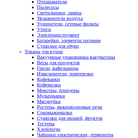
Отпариватели
Пылесосы
Светильники, лампы
Увлажнители воздуха
Удлинители, сетевые фильты
Утюги
Электроинструмент
Батарейки, элементы питания
Сушилки для обуви
Товары для кухни
Вакуумные упаковщики,вакуматоры
Весы для продуктов
Грили, вафельницы
Измельчители, ломтерезки
Кофеварки
Кофемолки
Миксеры, блендеры
Мультиварки
Мясорубки
Ростеры, микроволновые печи
Соковыжималки
Сушилки для овощей, фруктов
Тостеры
Хлебопечи
Чайники электрические, термопоты