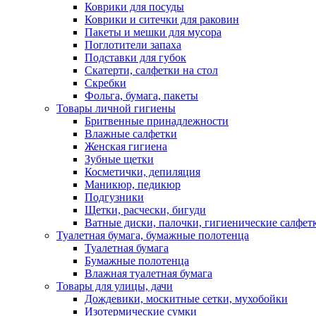
Коврики для посуды
Коврики и ситечки для раковин
Пакеты и мешки для мусора
Поглотители запаха
Подставки для губок
Скатерти, салфетки на стол
Скребки
Фольга, бумага, пакеты
Товары личной гигиены
Бритвенные принадлежности
Влажные салфетки
Женская гигиена
Зубные щетки
Косметички, депиляция
Маникюр, педикюр
Подгузники
Щетки, расчески, бигуди
Ватные диски, палочки, гигиенические салфет
Туалетная бумага, бумажные полотенца
Туалетная бумага
Бумажные полотенца
Влажная туалетная бумага
Товары для улицы, дачи
Дождевики, москитные сетки, мухобойки
Изотермические сумки