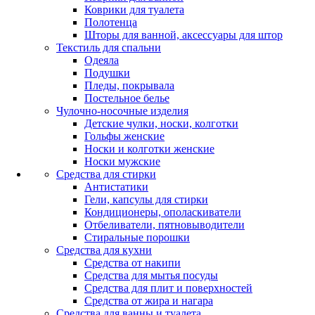
Коврики для туалета
Полотенца
Шторы для ванной, аксессуары для штор
Текстиль для спальни
Одеяла
Подушки
Пледы, покрывала
Постельное белье
Чулочно-носочные изделия
Детские чулки, носки, колготки
Гольфы женские
Носки и колготки женские
Носки мужские
Средства для стирки
Антистатики
Гели, капсулы для стирки
Кондиционеры, ополаскиватели
Отбеливатели, пятновыводители
Стиральные порошки
Средства для кухни
Средства от накипи
Средства для мытья посуды
Средства для плит и поверхностей
Средства от жира и нагара
Средства для ванны и туалета