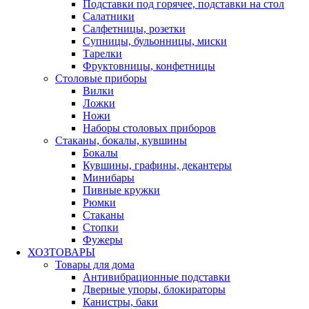
Подставки под горячее, подставки на стол
Салатники
Салфетницы, розетки
Супницы, бульонницы, миски
Тарелки
Фруктовницы, конфетницы
Столовые приборы
Вилки
Ложки
Ножи
Наборы столовых приборов
Стаканы, бокалы, кувшины
Бокалы
Кувшины, графины, декантеры
Минибары
Пивные кружки
Рюмки
Стаканы
Стопки
Фужеры
ХОЗТОВАРЫ
Товары для дома
Антивибрационные подставки
Дверные упоры, блокираторы
Канистры, баки