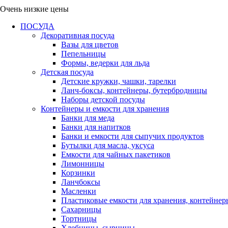
Очень низкие цены
ПОСУДА
Декоративная посуда
Вазы для цветов
Пепельницы
Формы, ведерки для льда
Детская посуда
Детские кружки, чашки, тарелки
Ланч-боксы, контейнеры, бутербродницы
Наборы детской посуды
Контейнеры и емкости для хранения
Банки для меда
Банки для напитков
Банки и емкости для сыпучих продуктов
Бутылки для масла, уксуса
Емкости для чайных пакетиков
Лимонницы
Корзинки
Ланчбоксы
Масленки
Пластиковые емкости для хранения, контейнер
Сахарницы
Тортницы
Хлебницы, сырницы