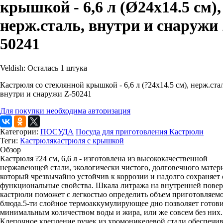
крышкой - 6,6 л (Ø24х14.5 см),
нерж.сталь, внутри и снаружи 
50241
Veldish:
Осталась 1 штука
Кастрюля со стеклянной крышкой - 6,6 л (?24х14.5 см), нерж.стал
внутри и снаружи Z-50241
Для покупки необходима авторизация
Категории:
ПОСУДА
Посуда для приготовления
Кастрюли
Теги:
Кастрюля
кастрюля с крышкой
Обзор
Кастрюля ?24 см, 6,6 л - изготовлена из высококачественной
нержавеющей стали, экологически чистого, долговечного матер
который чрезвычайно устойчив к коррозии и надолго сохраняет
функциональные свойства. Шкала литража на внутренней пове
кастрюли поможет с легкостью определить объем приготовляем
блюда.5-ти слойное термоаккумулирующее дно позволяет готови
минимальным количеством воды и жира, или же совсем без них.
Клепочное крепление ручек из хромоникелевой стали обеспечив