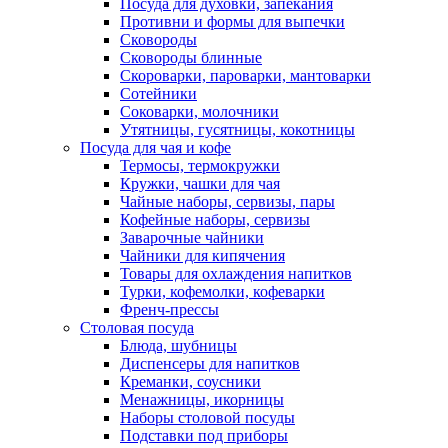
Посуда для духовки, запекания
Противни и формы для выпечки
Сковороды
Сковороды блинные
Скороварки, пароварки, мантоварки
Сотейники
Соковарки, молочники
Утятницы, гусятницы, кокотницы
Посуда для чая и кофе
Термосы, термокружки
Кружки, чашки для чая
Чайные наборы, сервизы, пары
Кофейные наборы, сервизы
Заварочные чайники
Чайники для кипячения
Товары для охлаждения напитков
Турки, кофемолки, кофеварки
Френч-прессы
Столовая посуда
Блюда, шубницы
Диспенсеры для напитков
Креманки, соусники
Менажницы, икорницы
Наборы столовой посуды
Подставки под приборы