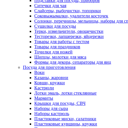
Подставки для посуды, приборов
Ситечки для чая
Слайсеры, рыбочистки, топорики
Соковыжымалки, удалители косточек
Солонки, перечницы, мельницы, наборы для с
Сушилки для посуды
Терки, измельчители, овощечистки
Тесторезки, лапшерезки, яйцерезки
Товары для работы с тестом
Товары для праздников
Точилки для ножей
Щипцы, молотки для мяса
Формы для декора, сепараторы для яиц
Посуда для приготовления
Воки
Казаны, жаровни
Ковши, кружки
Кастрюли
Лотки эмаль, лотки стеклянные
Мармиты
Крышки для посуды, СВЧ
Наборы для сыра
Наборы кастрюль
Пластиковые миски, салатники
Пластиковые кувшины, кружки