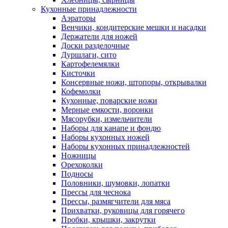
Кухонные принадлежности
Аэраторы
Венчики, кондитерские мешки и насадки
Держатели для ножей
Доски разделочные
Дуршлаги, сито
Картофелемялки
Кисточки
Консервные ножи, штопоры, открывалки
Кофемолки
Кухонные, поварские ножи
Мерные емкости, воронки
Мясорубки, измельчители
Наборы для канапе и фондю
Наборы кухонных ножей
Наборы кухонных принадлежностей
Ножницы
Орехоколки
Подносы
Половники, шумовки, лопатки
Прессы для чеснока
Прессы, размягчители для мяса
Прихватки, руковицы для горячего
Пробки, крышки, закрутки