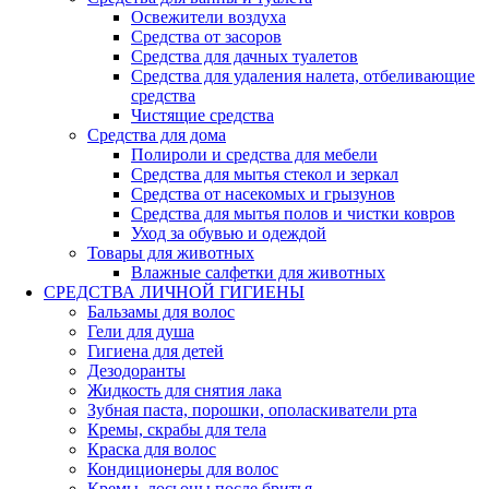
Освежители воздуха
Средства от засоров
Средства для дачных туалетов
Средства для удаления налета, отбеливающие
средства
Чистящие средства
Средства для дома
Полироли и средства для мебели
Средства для мытья стекол и зеркал
Средства от насекомых и грызунов
Средства для мытья полов и чистки ковров
Уход за обувью и одеждой
Товары для животных
Влажные салфетки для животных
СРЕДСТВА ЛИЧНОЙ ГИГИЕНЫ
Бальзамы для волос
Гели для душа
Гигиена для детей
Дезодоранты
Жидкость для снятия лака
Зубная паста, порошки, ополаскиватели рта
Кремы, скрабы для тела
Краска для волос
Кондиционеры для волос
Кремы, лосьоны после бритья