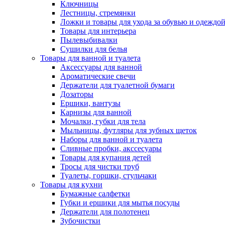
Ключницы
Лестницы, стремянки
Ложки и товары для ухода за обувью и одеждо
Товары для интерьера
Пылевыбивалки
Сушилки для белья
Товары для ванной и туалета
Аксессуары для ванной
Ароматические свечи
Держатели для туалетной бумаги
Дозаторы
Ершики, вантузы
Карнизы для ванной
Мочалки, губки для тела
Мыльницы, футляры для зубных щеток
Наборы для ванной и туалета
Сливные пробки, акссесуары
Товары для купания детей
Тросы для чистки труб
Туалеты, горшки, стульчаки
Товары для кухни
Бумажные салфетки
Губки и ершики для мытья посуды
Держатели для полотенец
Зубочистки