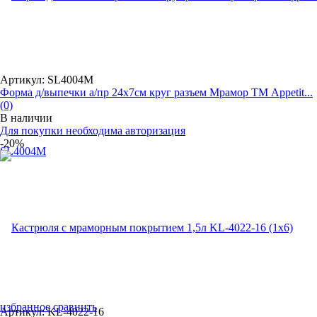
Артикул: SL4004М
Форма д/выпечки а/пр 24х7см круг разъем Мрамор ТМ Appetit...
(0)
В наличии
Для покупки необходима авторизация
-20%
избранное
сравнить
Артикул: KL-4022-16