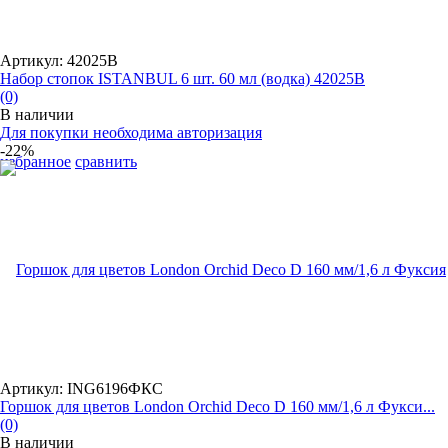
Артикул: 42025B
Набор стопок ISTANBUL 6 шт. 60 мл (водка) 42025B
(0)
В наличии
Для покупки необходима авторизация
-22%
избранное
сравнить
Артикул: ING6196ФКС
Горшок для цветов London Orchid Deco D 160 мм/1,6 л Фукси...
(0)
В наличии