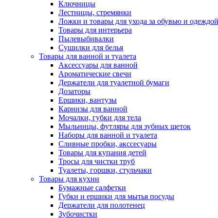
Ключницы
Лестницы, стремянки
Ложки и товары для ухода за обувью и одеждо
Товары для интерьера
Пылевыбивалки
Сушилки для белья
Товары для ванной и туалета
Аксессуары для ванной
Ароматические свечи
Держатели для туалетной бумаги
Дозаторы
Ершики, вантузы
Карнизы для ванной
Мочалки, губки для тела
Мыльницы, футляры для зубных щеток
Наборы для ванной и туалета
Сливные пробки, акссесуары
Товары для купания детей
Тросы для чистки труб
Туалеты, горшки, стульчаки
Товары для кухни
Бумажные салфетки
Губки и ершики для мытья посуды
Держатели для полотенец
Зубочистки