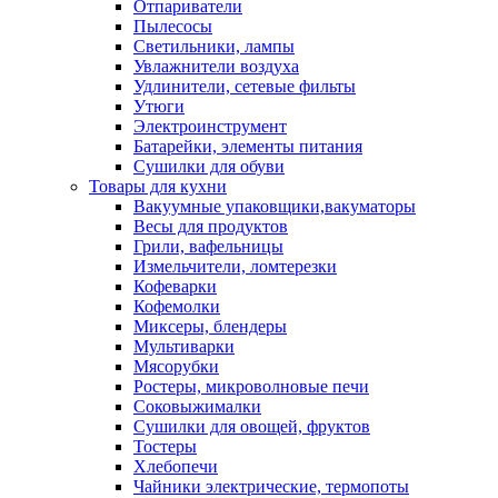
Отпариватели
Пылесосы
Светильники, лампы
Увлажнители воздуха
Удлинители, сетевые фильты
Утюги
Электроинструмент
Батарейки, элементы питания
Сушилки для обуви
Товары для кухни
Вакуумные упаковщики,вакуматоры
Весы для продуктов
Грили, вафельницы
Измельчители, ломтерезки
Кофеварки
Кофемолки
Миксеры, блендеры
Мультиварки
Мясорубки
Ростеры, микроволновые печи
Соковыжималки
Сушилки для овощей, фруктов
Тостеры
Хлебопечи
Чайники электрические, термопоты