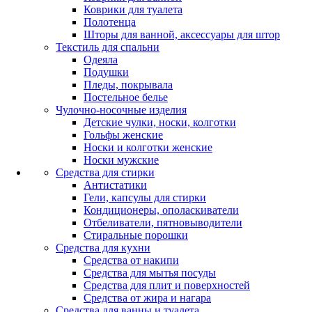
Коврики для туалета
Полотенца
Шторы для ванной, аксессуары для штор
Текстиль для спальни
Одеяла
Подушки
Пледы, покрывала
Постельное белье
Чулочно-носочные изделия
Детские чулки, носки, колготки
Гольфы женские
Носки и колготки женские
Носки мужские
Средства для стирки
Антистатики
Гели, капсулы для стирки
Кондиционеры, ополаскиватели
Отбеливатели, пятновыводители
Стиральные порошки
Средства для кухни
Средства от накипи
Средства для мытья посуды
Средства для плит и поверхностей
Средства от жира и нагара
Средства для ванны и туалета