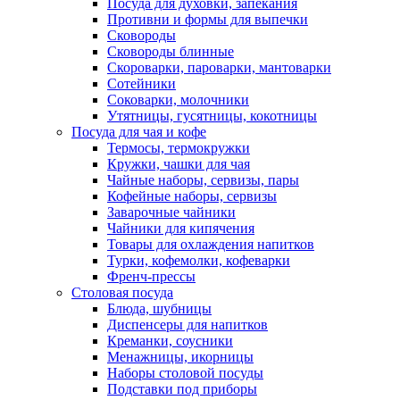
Посуда для духовки, запекания
Противни и формы для выпечки
Сковороды
Сковороды блинные
Скороварки, пароварки, мантоварки
Сотейники
Соковарки, молочники
Утятницы, гусятницы, кокотницы
Посуда для чая и кофе
Термосы, термокружки
Кружки, чашки для чая
Чайные наборы, сервизы, пары
Кофейные наборы, сервизы
Заварочные чайники
Чайники для кипячения
Товары для охлаждения напитков
Турки, кофемолки, кофеварки
Френч-прессы
Столовая посуда
Блюда, шубницы
Диспенсеры для напитков
Креманки, соусники
Менажницы, икорницы
Наборы столовой посуды
Подставки под приборы