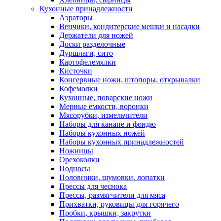
Кухонные принадлежности
Аэраторы
Венчики, кондитерские мешки и насадки
Держатели для ножей
Доски разделочные
Дуршлаги, сито
Картофелемялки
Кисточки
Консервные ножи, штопоры, открывалки
Кофемолки
Кухонные, поварские ножи
Мерные емкости, воронки
Мясорубки, измельчители
Наборы для канапе и фондю
Наборы кухонных ножей
Наборы кухонных принадлежностей
Ножницы
Орехоколки
Подносы
Половники, шумовки, лопатки
Прессы для чеснока
Прессы, размягчители для мяса
Прихватки, руковицы для горячего
Пробки, крышки, закрутки