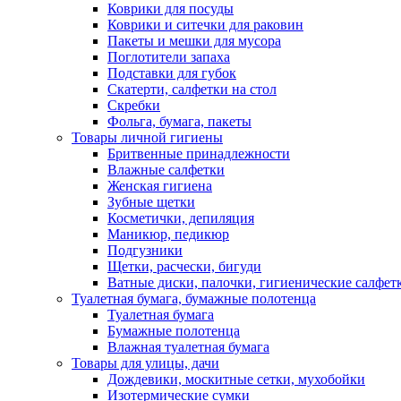
Коврики для посуды
Коврики и ситечки для раковин
Пакеты и мешки для мусора
Поглотители запаха
Подставки для губок
Скатерти, салфетки на стол
Скребки
Фольга, бумага, пакеты
Товары личной гигиены
Бритвенные принадлежности
Влажные салфетки
Женская гигиена
Зубные щетки
Косметички, депиляция
Маникюр, педикюр
Подгузники
Щетки, расчески, бигуди
Ватные диски, палочки, гигиенические салфет
Туалетная бумага, бумажные полотенца
Туалетная бумага
Бумажные полотенца
Влажная туалетная бумага
Товары для улицы, дачи
Дождевики, москитные сетки, мухобойки
Изотермические сумки