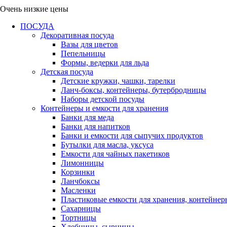
Очень низкие цены
ПОСУДА
Декоративная посуда
Вазы для цветов
Пепельницы
Формы, ведерки для льда
Детская посуда
Детские кружки, чашки, тарелки
Ланч-боксы, контейнеры, бутербродницы
Наборы детской посуды
Контейнеры и емкости для хранения
Банки для меда
Банки для напитков
Банки и емкости для сыпучих продуктов
Бутылки для масла, уксуса
Емкости для чайных пакетиков
Лимонницы
Корзинки
Ланчбоксы
Масленки
Пластиковые емкости для хранения, контейнер
Сахарницы
Тортницы
Хлебницы, сырницы