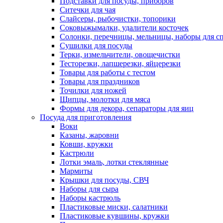
Подставки для посуды, приборов
Ситечки для чая
Слайсеры, рыбочистки, топорики
Соковыжымалки, удалители косточек
Солонки, перечницы, мельницы, наборы для с
Сушилки для посуды
Терки, измельчители, овощечистки
Тесторезки, лапшерезки, яйцерезки
Товары для работы с тестом
Товары для праздников
Точилки для ножей
Щипцы, молотки для мяса
Формы для декора, сепараторы для яиц
Посуда для приготовления
Воки
Казаны, жаровни
Ковши, кружки
Кастрюли
Лотки эмаль, лотки стеклянные
Мармиты
Крышки для посуды, СВЧ
Наборы для сыра
Наборы кастрюль
Пластиковые миски, салатники
Пластиковые кувшины, кружки