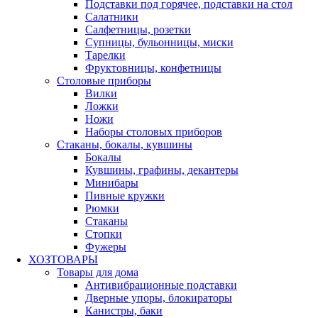
Подставки под горячее, подставки на стол
Салатники
Салфетницы, розетки
Супницы, бульонницы, миски
Тарелки
Фруктовницы, конфетницы
Столовые приборы
Вилки
Ложки
Ножи
Наборы столовых приборов
Стаканы, бокалы, кувшины
Бокалы
Кувшины, графины, декантеры
Минибары
Пивные кружки
Рюмки
Стаканы
Стопки
Фужеры
ХОЗТОВАРЫ
Товары для дома
Антивибрационные подставки
Дверные упоры, блокираторы
Канистры, баки