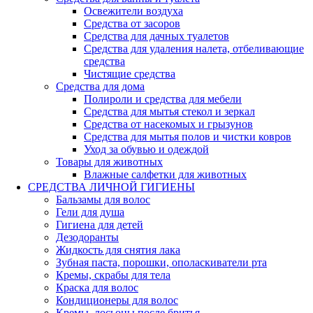
Освежители воздуха
Средства от засоров
Средства для дачных туалетов
Средства для удаления налета, отбеливающие
средства
Чистящие средства
Средства для дома
Полироли и средства для мебели
Средства для мытья стекол и зеркал
Средства от насекомых и грызунов
Средства для мытья полов и чистки ковров
Уход за обувью и одеждой
Товары для животных
Влажные салфетки для животных
СРЕДСТВА ЛИЧНОЙ ГИГИЕНЫ
Бальзамы для волос
Гели для душа
Гигиена для детей
Дезодоранты
Жидкость для снятия лака
Зубная паста, порошки, ополаскиватели рта
Кремы, скрабы для тела
Краска для волос
Кондиционеры для волос
Кремы, лосьоны после бритья