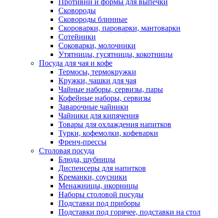
Противни и формы для выпечки
Сковороды
Сковороды блинные
Скороварки, пароварки, мантоварки
Сотейники
Соковарки, молочники
Утятницы, гусятницы, кокотницы
Посуда для чая и кофе
Термосы, термокружки
Кружки, чашки для чая
Чайные наборы, сервизы, пары
Кофейные наборы, сервизы
Заварочные чайники
Чайники для кипячения
Товары для охлаждения напитков
Турки, кофемолки, кофеварки
Френч-прессы
Столовая посуда
Блюда, шубницы
Диспенсеры для напитков
Креманки, соусники
Менажницы, икорницы
Наборы столовой посуды
Подставки под приборы
Подставки под горячее, подставки на стол