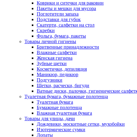
Коврики и ситечки для раковин
Пакеты и мешки для мусора
Поглотители запаха
Подставки для губок
Скатерти, салфетки на стол
Скребки
Фольга, бумага, пакеты
Товары личной гигиены
Бритвенные принадлежности
Влажные салфетки
Женская гигиена
Зубные щетки
Косметички, депиляция
Маникюр, педикюр
Подгузники
Щетки, расчески, бигуди
Ватные диски, палочки, гигиенические салфет
Туалетная бумага, бумажные полотенца
Туалетная бумага
Бумажные полотенца
Влажная туалетная бумага
Товары для улицы, дачи
Дождевики, москитные сетки, мухобойки
Изотермические сумки
Лопаты