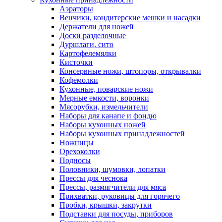
Аэраторы
Венчики, кондитерские мешки и насадки
Держатели для ножей
Доски разделочные
Дуршлаги, сито
Картофелемялки
Кисточки
Консервные ножи, штопоры, открывалки
Кофемолки
Кухонные, поварские ножи
Мерные емкости, воронки
Мясорубки, измельчители
Наборы для канапе и фондю
Наборы кухонных ножей
Наборы кухонных принадлежностей
Ножницы
Орехоколки
Подносы
Половники, шумовки, лопатки
Прессы для чеснока
Прессы, размягчители для мяса
Прихватки, руковицы для горячего
Пробки, крышки, закрутки
Подставки для посуды, приборов