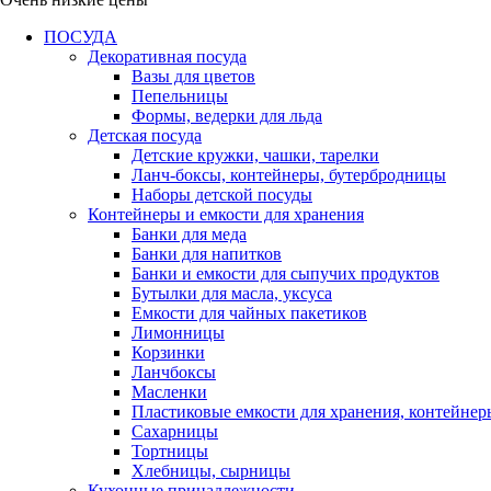
ПОСУДА
Декоративная посуда
Вазы для цветов
Пепельницы
Формы, ведерки для льда
Детская посуда
Детские кружки, чашки, тарелки
Ланч-боксы, контейнеры, бутербродницы
Наборы детской посуды
Контейнеры и емкости для хранения
Банки для меда
Банки для напитков
Банки и емкости для сыпучих продуктов
Бутылки для масла, уксуса
Емкости для чайных пакетиков
Лимонницы
Корзинки
Ланчбоксы
Масленки
Пластиковые емкости для хранения, контейнер
Сахарницы
Тортницы
Хлебницы, сырницы
Кухонные принадлежности