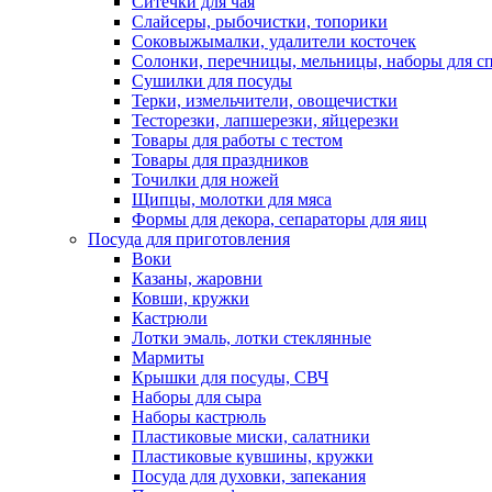
Ситечки для чая
Слайсеры, рыбочистки, топорики
Соковыжымалки, удалители косточек
Солонки, перечницы, мельницы, наборы для с
Сушилки для посуды
Терки, измельчители, овощечистки
Тесторезки, лапшерезки, яйцерезки
Товары для работы с тестом
Товары для праздников
Точилки для ножей
Щипцы, молотки для мяса
Формы для декора, сепараторы для яиц
Посуда для приготовления
Воки
Казаны, жаровни
Ковши, кружки
Кастрюли
Лотки эмаль, лотки стеклянные
Мармиты
Крышки для посуды, СВЧ
Наборы для сыра
Наборы кастрюль
Пластиковые миски, салатники
Пластиковые кувшины, кружки
Посуда для духовки, запекания