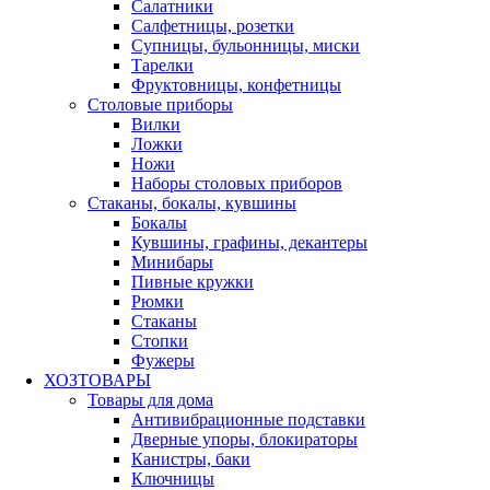
Салатники
Салфетницы, розетки
Супницы, бульонницы, миски
Тарелки
Фруктовницы, конфетницы
Столовые приборы
Вилки
Ложки
Ножи
Наборы столовых приборов
Стаканы, бокалы, кувшины
Бокалы
Кувшины, графины, декантеры
Минибары
Пивные кружки
Рюмки
Стаканы
Стопки
Фужеры
ХОЗТОВАРЫ
Товары для дома
Антивибрационные подставки
Дверные упоры, блокираторы
Канистры, баки
Ключницы