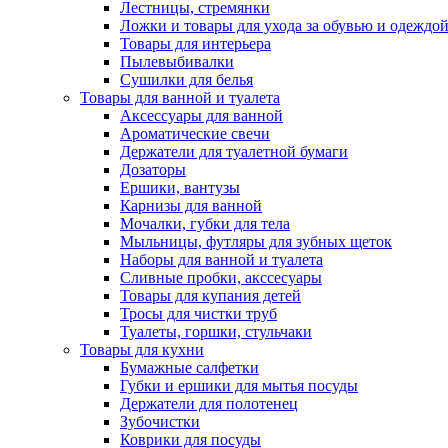
Лестницы, стремянки
Ложки и товары для ухода за обувью и одеждо
Товары для интерьера
Пылевыбивалки
Сушилки для белья
Товары для ванной и туалета
Аксессуары для ванной
Ароматические свечи
Держатели для туалетной бумаги
Дозаторы
Ершики, вантузы
Карнизы для ванной
Мочалки, губки для тела
Мыльницы, футляры для зубных щеток
Наборы для ванной и туалета
Сливные пробки, акссесуары
Товары для купания детей
Тросы для чистки труб
Туалеты, горшки, стульчаки
Товары для кухни
Бумажные салфетки
Губки и ершики для мытья посуды
Держатели для полотенец
Зубочистки
Коврики для посуды