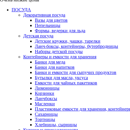
ПОСУДА
Декоративная посуда
Вазы для цветов
Пепельницы
Формы, ведерки для льда
Детская посуда
Детские кружки, чашки, тарелки
Ланч-боксы, контейнеры, бутербродницы
Наборы детской посуды
Контейнеры и емкости для хранения
Банки для меда
Банки для напитков
Банки и емкости для сыпучих продуктов
Бутылки для масла, уксуса
Емкости для чайных пакетиков
Лимонницы
Корзинки
Ланчбоксы
Масленки
Пластиковые емкости для хранения, контейнер
Сахарницы
Тортницы
Хлебницы, сырницы
Кухонные принадлежности