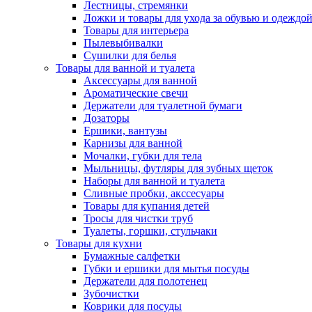
Лестницы, стремянки
Ложки и товары для ухода за обувью и одеждо
Товары для интерьера
Пылевыбивалки
Сушилки для белья
Товары для ванной и туалета
Аксессуары для ванной
Ароматические свечи
Держатели для туалетной бумаги
Дозаторы
Ершики, вантузы
Карнизы для ванной
Мочалки, губки для тела
Мыльницы, футляры для зубных щеток
Наборы для ванной и туалета
Сливные пробки, акссесуары
Товары для купания детей
Тросы для чистки труб
Туалеты, горшки, стульчаки
Товары для кухни
Бумажные салфетки
Губки и ершики для мытья посуды
Держатели для полотенец
Зубочистки
Коврики для посуды