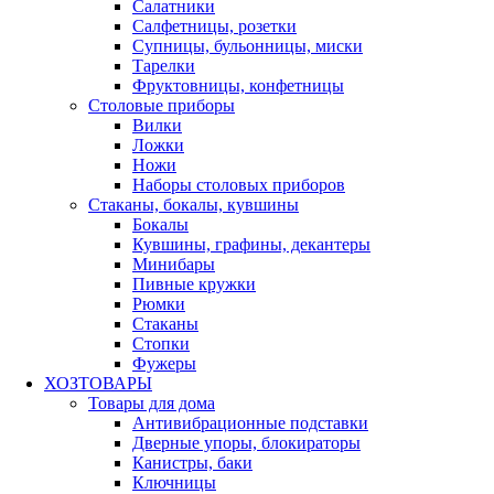
Салатники
Салфетницы, розетки
Супницы, бульонницы, миски
Тарелки
Фруктовницы, конфетницы
Столовые приборы
Вилки
Ложки
Ножи
Наборы столовых приборов
Стаканы, бокалы, кувшины
Бокалы
Кувшины, графины, декантеры
Минибары
Пивные кружки
Рюмки
Стаканы
Стопки
Фужеры
ХОЗТОВАРЫ
Товары для дома
Антивибрационные подставки
Дверные упоры, блокираторы
Канистры, баки
Ключницы