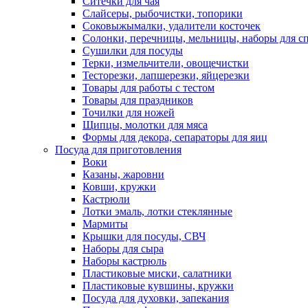
Ситечки для чая
Слайсеры, рыбочистки, топорики
Соковыжымалки, удалители косточек
Солонки, перечницы, мельницы, наборы для с
Сушилки для посуды
Терки, измельчители, овощечистки
Тесторезки, лапшерезки, яйцерезки
Товары для работы с тестом
Товары для праздников
Точилки для ножей
Щипцы, молотки для мяса
Формы для декора, сепараторы для яиц
Посуда для приготовления
Воки
Казаны, жаровни
Ковши, кружки
Кастрюли
Лотки эмаль, лотки стеклянные
Мармиты
Крышки для посуды, СВЧ
Наборы для сыра
Наборы кастрюль
Пластиковые миски, салатники
Пластиковые кувшины, кружки
Посуда для духовки, запекания