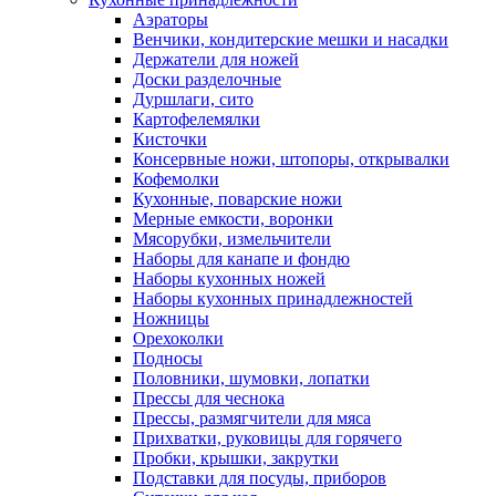
Аэраторы
Венчики, кондитерские мешки и насадки
Держатели для ножей
Доски разделочные
Дуршлаги, сито
Картофелемялки
Кисточки
Консервные ножи, штопоры, открывалки
Кофемолки
Кухонные, поварские ножи
Мерные емкости, воронки
Мясорубки, измельчители
Наборы для канапе и фондю
Наборы кухонных ножей
Наборы кухонных принадлежностей
Ножницы
Орехоколки
Подносы
Половники, шумовки, лопатки
Прессы для чеснока
Прессы, размягчители для мяса
Прихватки, руковицы для горячего
Пробки, крышки, закрутки
Подставки для посуды, приборов