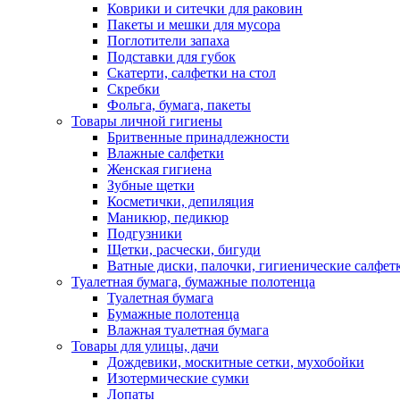
Коврики и ситечки для раковин
Пакеты и мешки для мусора
Поглотители запаха
Подставки для губок
Скатерти, салфетки на стол
Скребки
Фольга, бумага, пакеты
Товары личной гигиены
Бритвенные принадлежности
Влажные салфетки
Женская гигиена
Зубные щетки
Косметички, депиляция
Маникюр, педикюр
Подгузники
Щетки, расчески, бигуди
Ватные диски, палочки, гигиенические салфет
Туалетная бумага, бумажные полотенца
Туалетная бумага
Бумажные полотенца
Влажная туалетная бумага
Товары для улицы, дачи
Дождевики, москитные сетки, мухобойки
Изотермические сумки
Лопаты