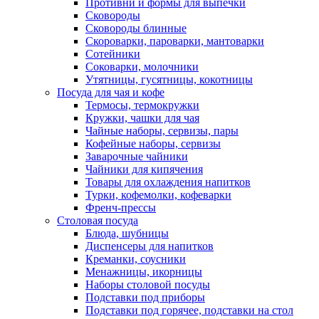
Противни и формы для выпечки
Сковороды
Сковороды блинные
Скороварки, пароварки, мантоварки
Сотейники
Соковарки, молочники
Утятницы, гусятницы, кокотницы
Посуда для чая и кофе
Термосы, термокружки
Кружки, чашки для чая
Чайные наборы, сервизы, пары
Кофейные наборы, сервизы
Заварочные чайники
Чайники для кипячения
Товары для охлаждения напитков
Турки, кофемолки, кофеварки
Френч-прессы
Столовая посуда
Блюда, шубницы
Диспенсеры для напитков
Креманки, соусники
Менажницы, икорницы
Наборы столовой посуды
Подставки под приборы
Подставки под горячее, подставки на стол