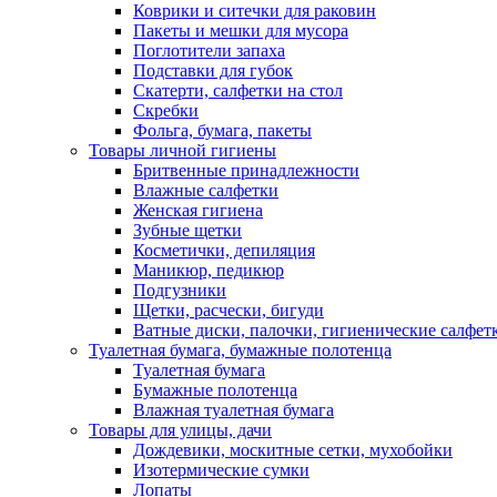
Коврики и ситечки для раковин
Пакеты и мешки для мусора
Поглотители запаха
Подставки для губок
Скатерти, салфетки на стол
Скребки
Фольга, бумага, пакеты
Товары личной гигиены
Бритвенные принадлежности
Влажные салфетки
Женская гигиена
Зубные щетки
Косметички, депиляция
Маникюр, педикюр
Подгузники
Щетки, расчески, бигуди
Ватные диски, палочки, гигиенические салфет
Туалетная бумага, бумажные полотенца
Туалетная бумага
Бумажные полотенца
Влажная туалетная бумага
Товары для улицы, дачи
Дождевики, москитные сетки, мухобойки
Изотермические сумки
Лопаты