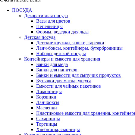
ПОСУДА
Декоративная посуда
Вазы для цветов
Пепельницы
Формы, ведерки для льда
Детская посуда
Детские кружки, чашки, тарелки
Ланч-боксы, контейнеры, бутербродницы
Наборы детской посуды
Контейнеры и емкости для хранения
Банки для меда
Банки для напитков
Банки и емкости для сыпучих продуктов
Бутылки для масла, уксуса
Емкости для чайных пакетиков
Лимонницы
Корзинки
Ланчбоксы
Масленки
Пластиковые емкости для хранения, контейнер
Сахарницы
Тортницы
Хлебницы, сырницы
Кухонные принадлежности