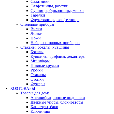
Салатники
Салфетницы, розетки
Супницы, бульонницы, миски
Тарелки
Фруктовницы, конфетницы
Столовые приборы
Вилки
Ложки
Ножи
Наборы столовых приборов
Стаканы, бокалы, кувшины
Бокалы
Кувшины, графины, декантеры
Минибары
Пивные кружки
Рюмки
Стаканы
Стопки
Фужеры
ХОЗТОВАРЫ
Товары для дома
Антивибрационные подставки
Дверные упоры, блокираторы
Канистры, баки
Ключницы