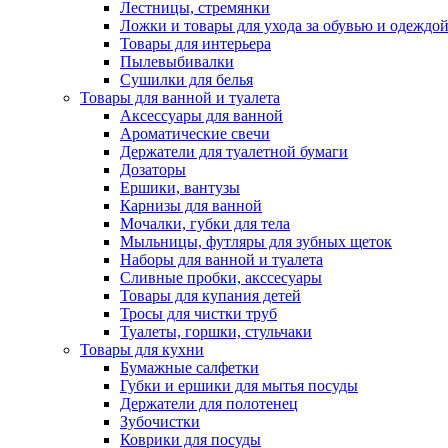
Лестницы, стремянки
Ложки и товары для ухода за обувью и одеждо
Товары для интерьера
Пылевыбивалки
Сушилки для белья
Товары для ванной и туалета
Аксессуары для ванной
Ароматические свечи
Держатели для туалетной бумаги
Дозаторы
Ершики, вантузы
Карнизы для ванной
Мочалки, губки для тела
Мыльницы, футляры для зубных щеток
Наборы для ванной и туалета
Сливные пробки, акссесуары
Товары для купания детей
Тросы для чистки труб
Туалеты, горшки, стульчаки
Товары для кухни
Бумажные салфетки
Губки и ершики для мытья посуды
Держатели для полотенец
Зубочистки
Коврики для посуды