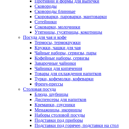
Противни и формы для выпечки
Сковороды
Сковороды блинные
Скороварки, пароварки, мантоварки
Сотейники
Соковарки, молочники
Утятницы, гусятницы, кокотницы
Посуда для чая и кофе
Термосы, термокружки
Кружки, чашки для чая
Чайные наборы, сервизы, пары
Кофейные наборы, сервизы
Заварочные чайники
Чайники для кипячения
Товары для охлаждения напитков
Турки, кофемолки, кофеварки
Френч-прессы
Столовая посуда
Блюда, шубницы
Диспенсеры для напитков
Креманки, соусники
Менажницы, икорницы
Наборы столовой посуды
Подставки под приборы
Подставки под горячее, подставки на стол