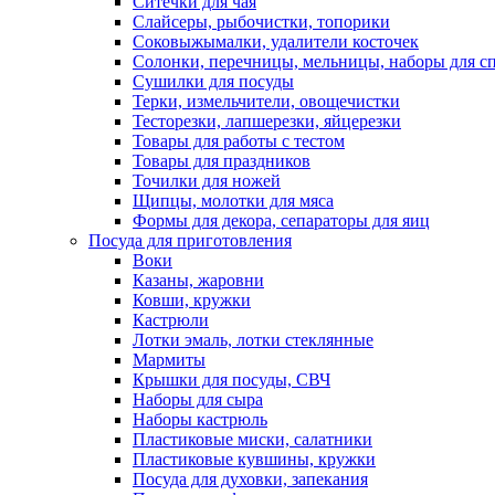
Ситечки для чая
Слайсеры, рыбочистки, топорики
Соковыжымалки, удалители косточек
Солонки, перечницы, мельницы, наборы для с
Сушилки для посуды
Терки, измельчители, овощечистки
Тесторезки, лапшерезки, яйцерезки
Товары для работы с тестом
Товары для праздников
Точилки для ножей
Щипцы, молотки для мяса
Формы для декора, сепараторы для яиц
Посуда для приготовления
Воки
Казаны, жаровни
Ковши, кружки
Кастрюли
Лотки эмаль, лотки стеклянные
Мармиты
Крышки для посуды, СВЧ
Наборы для сыра
Наборы кастрюль
Пластиковые миски, салатники
Пластиковые кувшины, кружки
Посуда для духовки, запекания