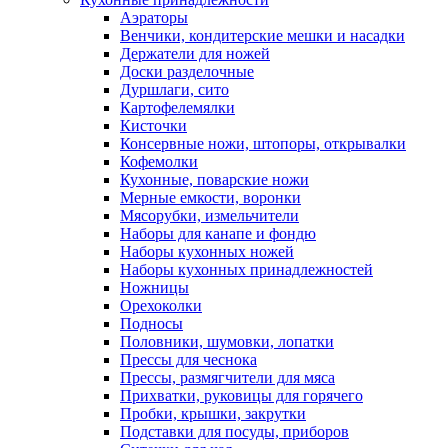
Аэраторы
Венчики, кондитерские мешки и насадки
Держатели для ножей
Доски разделочные
Дуршлаги, сито
Картофелемялки
Кисточки
Консервные ножи, штопоры, открывалки
Кофемолки
Кухонные, поварские ножи
Мерные емкости, воронки
Мясорубки, измельчители
Наборы для канапе и фондю
Наборы кухонных ножей
Наборы кухонных принадлежностей
Ножницы
Орехоколки
Подносы
Половники, шумовки, лопатки
Прессы для чеснока
Прессы, размягчители для мяса
Прихватки, руковицы для горячего
Пробки, крышки, закрутки
Подставки для посуды, приборов