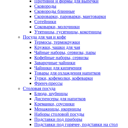
Противни и формы для выпечки
Сковороды
Сковороды блинные
Скороварки, пароварки, мантоварки
Сотейники
Соковарки, молочники
Утятницы, гусятницы, кокотницы
Посуда для чая и кофе
Термосы, термокружки
Кружки, чашки для чая
Чайные наборы, сервизы, пары
Кофейные наборы, сервизы
Заварочные чайники
Чайники для кипячения
Товары для охлаждения напитков
Турки, кофемолки, кофеварки
Френч-прессы
Столовая посуда
Блюда, шубницы
Диспенсеры для напитков
Креманки, соусники
Менажницы, икорницы
Наборы столовой посуды
Подставки под приборы
Подставки под горячее, подставки на стол