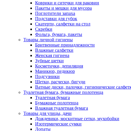
Коврики и ситечки для раковин
Пакеты и мешки для мусора
Поглотители запаха
Подставки для губок
Скатерти, салфетки на стол
Скребки
Фольга, бумага, пакеты
Товары личной гигиены
Бритвенные принадлежности
Влажные салфетки
Женская гигиена
Зубные щетки
Косметички, депиляция
Маникюр, педикюр
Подгузники
Щетки, расчески, бигуди
Ватные диски, палочки, гигиенические салфет
Туалетная бумага, бумажные полотенца
Туалетная бумага
Бумажные полотенца
Влажная туалетная бумага
Товары для улицы, дачи
Дождевики, москитные сетки, мухобойки
Изотермические сумки
Лопаты