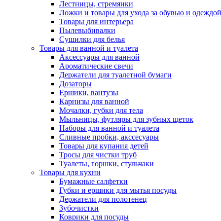
Лестницы, стремянки
Ложки и товары для ухода за обувью и одеждо
Товары для интерьера
Пылевыбивалки
Сушилки для белья
Товары для ванной и туалета
Аксессуары для ванной
Ароматические свечи
Держатели для туалетной бумаги
Дозаторы
Ершики, вантузы
Карнизы для ванной
Мочалки, губки для тела
Мыльницы, футляры для зубных щеток
Наборы для ванной и туалета
Сливные пробки, акссесуары
Товары для купания детей
Тросы для чистки труб
Туалеты, горшки, стульчаки
Товары для кухни
Бумажные салфетки
Губки и ершики для мытья посуды
Держатели для полотенец
Зубочистки
Коврики для посуды