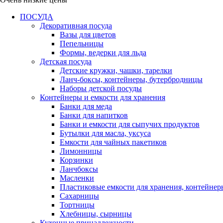
ПОСУДА
Декоративная посуда
Вазы для цветов
Пепельницы
Формы, ведерки для льда
Детская посуда
Детские кружки, чашки, тарелки
Ланч-боксы, контейнеры, бутербродницы
Наборы детской посуды
Контейнеры и емкости для хранения
Банки для меда
Банки для напитков
Банки и емкости для сыпучих продуктов
Бутылки для масла, уксуса
Емкости для чайных пакетиков
Лимонницы
Корзинки
Ланчбоксы
Масленки
Пластиковые емкости для хранения, контейнер
Сахарницы
Тортницы
Хлебницы, сырницы
Кухонные принадлежности