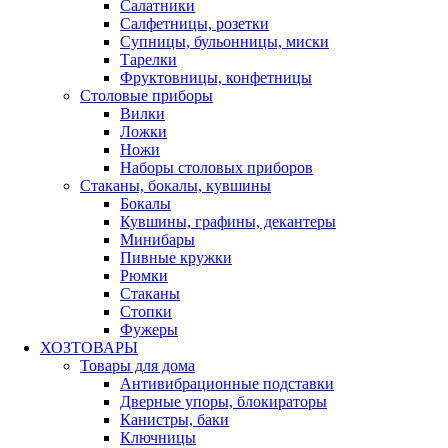
Салатники
Салфетницы, розетки
Супницы, бульонницы, миски
Тарелки
Фруктовницы, конфетницы
Столовые приборы
Вилки
Ложки
Ножи
Наборы столовых приборов
Стаканы, бокалы, кувшины
Бокалы
Кувшины, графины, декантеры
Минибары
Пивные кружки
Рюмки
Стаканы
Стопки
Фужеры
ХОЗТОВАРЫ
Товары для дома
Антивибрационные подставки
Дверные упоры, блокираторы
Канистры, баки
Ключницы