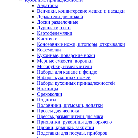
Аэраторы
Венчики, кондитерские мешки и насадки
Держатели для ножей
Доски разделочные
Дуршлаги, сито
Картофелемялки
Кисточки
Консервные ножи, штопоры, открывалки
Кофемолки
Кухонные, поварские ножи
Мерные емкости, воронки
Мясорубки, измельчители
Наборы для канапе и фондю
Наборы кухонных ножей
Наборы кухонных принадлежностей
Ножницы
Орехоколки
Подносы
Половники, шумовки, лопатки
Прессы для чеснока
Прессы, размягчители для мяса
Прихватки, руковицы для горячего
Пробки, крышки, закрутки
Подставки для посуды, приборов