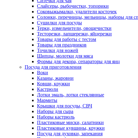
Ситечки для чая
Слайсеры, рыбочистки, топорики
Соковыжымалки, удалители косточек
Солонки, перечницы, мельницы, наборы для с
Сушилки для посуды
Терки, измельчители, овощечистки
Тесторезки, лапшерезки, яйцерезки
Товары для работы с тестом
Товары для праздников
Точилки для ножей
Щипцы, молотки для мяса
Формы для декора, сепараторы для яиц
Посуда для приготовления
Воки
Казаны, жаровни
Ковши, кружки
Кастрюли
Лотки эмаль, лотки стеклянные
Мармиты
Крышки для посуды, СВЧ
Наборы для сыра
Наборы кастрюль
Пластиковые миски, салатники
Пластиковые кувшины, кружки
Посуда для духовки, запекания