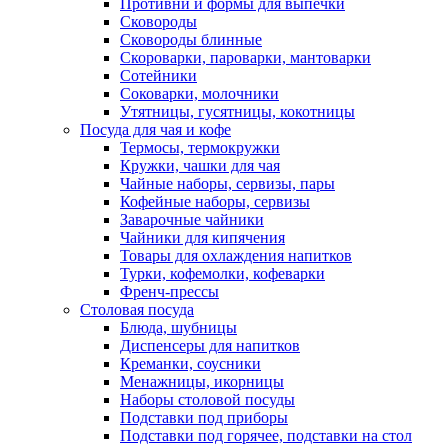
Противни и формы для выпечки
Сковороды
Сковороды блинные
Скороварки, пароварки, мантоварки
Сотейники
Соковарки, молочники
Утятницы, гусятницы, кокотницы
Посуда для чая и кофе
Термосы, термокружки
Кружки, чашки для чая
Чайные наборы, сервизы, пары
Кофейные наборы, сервизы
Заварочные чайники
Чайники для кипячения
Товары для охлаждения напитков
Турки, кофемолки, кофеварки
Френч-прессы
Столовая посуда
Блюда, шубницы
Диспенсеры для напитков
Креманки, соусники
Менажницы, икорницы
Наборы столовой посуды
Подставки под приборы
Подставки под горячее, подставки на стол