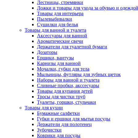
Лестницы, стремянки
Ложки и товары для ухода за обувью и одеждо
Товары для интерьера
Пылевыбивалки
Сушилки для белья
Товары для ванной и туалета
Аксессуары для ванной
Ароматические свечи
Держатели для туалетной бумаги
Дозаторы
Ершики, вантузы
Карнизы для ванной
Мочалки, губки для тела
Мыльницы, футляры для зубных щеток
Наборы для ванной и туалета
Сливные пробки, акссесуары
Товары для купания детей
Тросы для чистки труб
Туалеты, горшки, стульчаки
Товары для кухни
Бумажные салфетки
Губки и ершики для мытья посуды
Держатели для полотенец
Зубочистки
Коврики для посуды