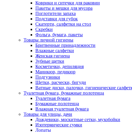
Коврики и ситечки для раковин
Пакеты и мешки для мусора
Поглотители запаха
Подставки для губок
Скатерти, салфетки на стол
Скребки
Фольга, бумага, пакеты
Товары личной гигиены
Бритвенные принадлежности
Влажные салфетки
Женская гигиена
Зубные щетки
Косметички, депиляция
Маникюр, педикюр
Подгузники
Щетки, расчески, бигуди
Ватные диски, палочки, гигиенические салфет
Туалетная бумага, бумажные полотенца
Туалетная бумага
Бумажные полотенца
Влажная туалетная бумага
Товары для улицы, дачи
Дождевики, москитные сетки, мухобойки
Изотермические сумки
Лопаты