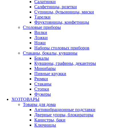
Салатники
Салфетницы, розетки
Супницы, бульонницы, миски
Тарелки
Фруктовницы, конфетницы
Столовые приборы
Вилки
Ложки
Ножи
Наборы столовых приборов
Стаканы, бокалы, кувшины
Бокалы
Кувшины, графины, декантеры
Минибары
Пивные кружки
Рюмки
Стаканы
Стопки
Фужеры
ХОЗТОВАРЫ
Товары для дома
Антивибрационные подставки
Дверные упоры, блокираторы
Канистры, баки
Ключницы