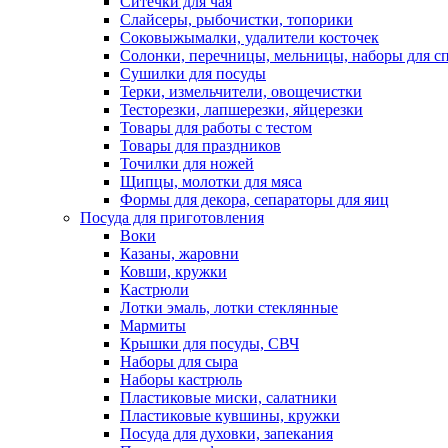
Ситечки для чая
Слайсеры, рыбочистки, топорики
Соковыжымалки, удалители косточек
Солонки, перечницы, мельницы, наборы для с
Сушилки для посуды
Терки, измельчители, овощечистки
Тесторезки, лапшерезки, яйцерезки
Товары для работы с тестом
Товары для праздников
Точилки для ножей
Щипцы, молотки для мяса
Формы для декора, сепараторы для яиц
Посуда для приготовления
Воки
Казаны, жаровни
Ковши, кружки
Кастрюли
Лотки эмаль, лотки стеклянные
Мармиты
Крышки для посуды, СВЧ
Наборы для сыра
Наборы кастрюль
Пластиковые миски, салатники
Пластиковые кувшины, кружки
Посуда для духовки, запекания