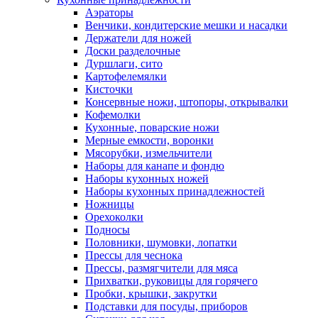
Аэраторы
Венчики, кондитерские мешки и насадки
Держатели для ножей
Доски разделочные
Дуршлаги, сито
Картофелемялки
Кисточки
Консервные ножи, штопоры, открывалки
Кофемолки
Кухонные, поварские ножи
Мерные емкости, воронки
Мясорубки, измельчители
Наборы для канапе и фондю
Наборы кухонных ножей
Наборы кухонных принадлежностей
Ножницы
Орехоколки
Подносы
Половники, шумовки, лопатки
Прессы для чеснока
Прессы, размягчители для мяса
Прихватки, руковицы для горячего
Пробки, крышки, закрутки
Подставки для посуды, приборов