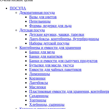
ПОСУДА
Декоративная посуда
Вазы для цветов
Пепельницы
Формы, ведерки для льда
Детская посуда
Детские кружки, чашки, тарелки
Ланч-боксы, контейнеры, бутербродницы
Наборы детской посуды
Контейнеры и емкости для хранения
Банки для меда
Банки для напитков
Банки и емкости для сыпучих продуктов
Бутылки для масла, уксуса
Емкости для чайных пакетиков
Лимонницы
Корзинки
Ланчбоксы
Масленки
Пластиковые емкости для хранения, контейнер
Сахарницы
Тортницы
Хлебницы, сырницы
Кухонные принадлежности