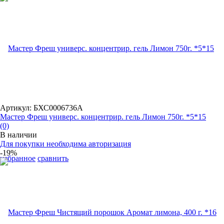
Артикул: БХС0006736А
Мастер Фреш универс. концентрир. гель Лимон 750г. *5*15
(0)
В наличии
Для покупки необходима авторизация
-19%
избранное
сравнить