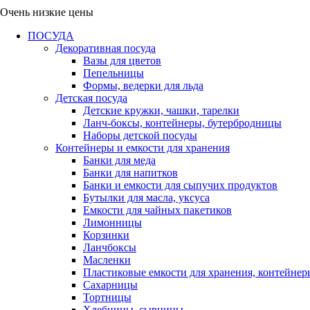
Очень низкие цены
ПОСУДА
Декоративная посуда
Вазы для цветов
Пепельницы
Формы, ведерки для льда
Детская посуда
Детские кружки, чашки, тарелки
Ланч-боксы, контейнеры, бутербродницы
Наборы детской посуды
Контейнеры и емкости для хранения
Банки для меда
Банки для напитков
Банки и емкости для сыпучих продуктов
Бутылки для масла, уксуса
Емкости для чайных пакетиков
Лимонницы
Корзинки
Ланчбоксы
Масленки
Пластиковые емкости для хранения, контейнер
Сахарницы
Тортницы
Хлебницы, сырницы