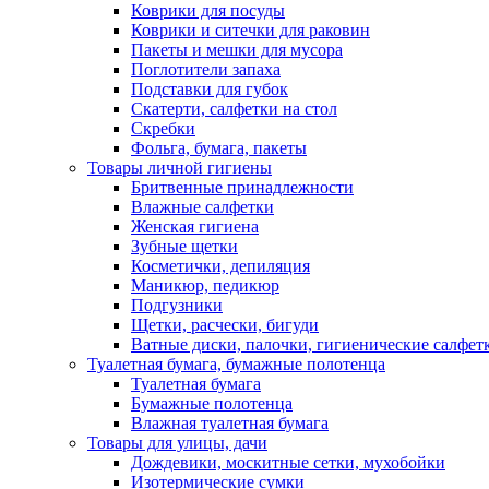
Коврики для посуды
Коврики и ситечки для раковин
Пакеты и мешки для мусора
Поглотители запаха
Подставки для губок
Скатерти, салфетки на стол
Скребки
Фольга, бумага, пакеты
Товары личной гигиены
Бритвенные принадлежности
Влажные салфетки
Женская гигиена
Зубные щетки
Косметички, депиляция
Маникюр, педикюр
Подгузники
Щетки, расчески, бигуди
Ватные диски, палочки, гигиенические салфет
Туалетная бумага, бумажные полотенца
Туалетная бумага
Бумажные полотенца
Влажная туалетная бумага
Товары для улицы, дачи
Дождевики, москитные сетки, мухобойки
Изотермические сумки