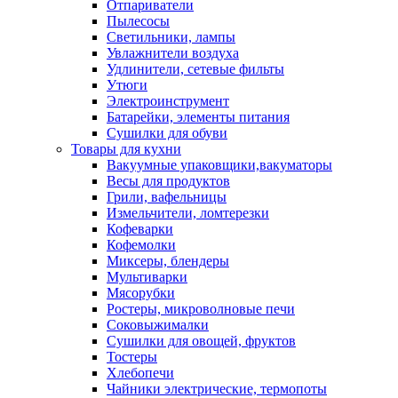
Отпариватели
Пылесосы
Светильники, лампы
Увлажнители воздуха
Удлинители, сетевые фильты
Утюги
Электроинструмент
Батарейки, элементы питания
Сушилки для обуви
Товары для кухни
Вакуумные упаковщики,вакуматоры
Весы для продуктов
Грили, вафельницы
Измельчители, ломтерезки
Кофеварки
Кофемолки
Миксеры, блендеры
Мультиварки
Мясорубки
Ростеры, микроволновые печи
Соковыжималки
Сушилки для овощей, фруктов
Тостеры
Хлебопечи
Чайники электрические, термопоты