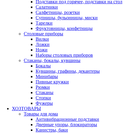
Подставки под горячее, подставки на стол
Салатники
Салфетницы, розетки
Супницы, бульонницы, миски
Тарелки
Фруктовницы, конфетницы
Столовые приборы
Вилки
Ложки
Ножи
Наборы столовых приборов
Стаканы, бокалы, кувшины
Бокалы
Кувшины, графины, декантеры
Минибары
Пивные кружки
Рюмки
Стаканы
Стопки
Фужеры
ХОЗТОВАРЫ
Товары для дома
Антивибрационные подставки
Дверные упоры, блокираторы
Канистры, баки