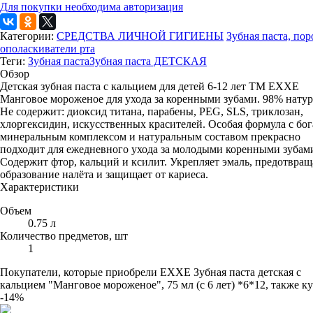
Для покупки необходима авторизация
Категории:
СРЕДСТВА ЛИЧНОЙ ГИГИЕНЫ
Зубная паста, по
ополаскиватели рта
Теги:
Зубная паста
Зубная паста ДЕТСКАЯ
Обзор
Детская зубная паста с кальцием для детей 6-12 лет ТМ EXXE
Манговое мороженое для ухода за коренными зубами. 98% натур
Не содержит: диоксид титана, парабены, PEG, SLS, триклозан,
хлоргексидин, искусственных красителей. Особая формула с бо
минеральным комплексом и натуральным составом прекрасно
подходит для ежедневного ухода за молодыми коренными зубам
Содержит фтор, кальций и ксилит. Укрепляет эмаль, предотвращ
образование налёта и защищает от кариеса.
Характеристики
Объем
0.75 л
Количество предметов, шт
1
Покупатели, которые приобрели EXXE Зубная паста детская с
кальцием "Манговое мороженое", 75 мл (с 6 лет) *6*12, также к
-14%