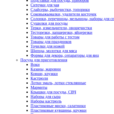
Подставки для посуды, приборов
Ситечки для чая
Слайсеры, рыбочистки, топорики
Соковыжымалки, удалители косточек
Солонки, перечницы, мельницы, наборы для с
Сушилки для посуды
Терки, измельчители, овощечистки
Тесторезки, лапшерезки, яйцерезки
Товары для работы с тестом
Товары для праздников
Точилки для ножей
Щипцы, молотки для мяса
Формы для декора, сепараторы для яиц
Посуда для приготовления
Воки
Казаны, жаровни
Ковши, кружки
Кастрюли
Лотки эмаль, лотки стеклянные
Мармиты
Крышки для посуды, СВЧ
Наборы для сыра
Наборы кастрюль
Пластиковые миски, салатники
Пластиковые кувшины, кружки