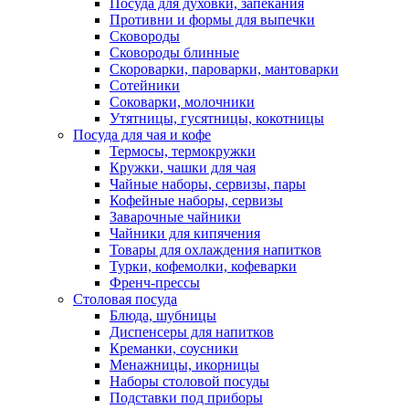
Посуда для духовки, запекания
Противни и формы для выпечки
Сковороды
Сковороды блинные
Скороварки, пароварки, мантоварки
Сотейники
Соковарки, молочники
Утятницы, гусятницы, кокотницы
Посуда для чая и кофе
Термосы, термокружки
Кружки, чашки для чая
Чайные наборы, сервизы, пары
Кофейные наборы, сервизы
Заварочные чайники
Чайники для кипячения
Товары для охлаждения напитков
Турки, кофемолки, кофеварки
Френч-прессы
Столовая посуда
Блюда, шубницы
Диспенсеры для напитков
Креманки, соусники
Менажницы, икорницы
Наборы столовой посуды
Подставки под приборы