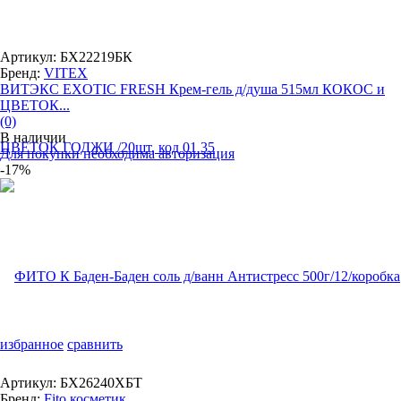
Артикул: БХ22219БК
Бренд:
VITEX
ВИТЭКС EXOTIC FRESH Крем-гель д/душа 515мл КОКОС и
ЦВЕТОК...
(0)
В наличии
Для покупки необходима авторизация
-17%
избранное
сравнить
Артикул: БХ26240ХБТ
Бренд:
Fito косметик