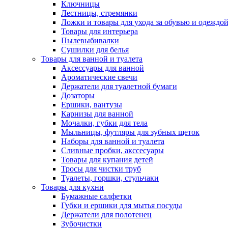
Ключницы
Лестницы, стремянки
Ложки и товары для ухода за обувью и одеждо
Товары для интерьера
Пылевыбивалки
Сушилки для белья
Товары для ванной и туалета
Аксессуары для ванной
Ароматические свечи
Держатели для туалетной бумаги
Дозаторы
Ершики, вантузы
Карнизы для ванной
Мочалки, губки для тела
Мыльницы, футляры для зубных щеток
Наборы для ванной и туалета
Сливные пробки, акссесуары
Товары для купания детей
Тросы для чистки труб
Туалеты, горшки, стульчаки
Товары для кухни
Бумажные салфетки
Губки и ершики для мытья посуды
Держатели для полотенец
Зубочистки