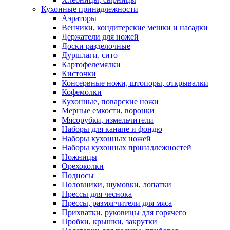
Кухонные принадлежности
Аэраторы
Венчики, кондитерские мешки и насадки
Держатели для ножей
Доски разделочные
Дуршлаги, сито
Картофелемялки
Кисточки
Консервные ножи, штопоры, открывалки
Кофемолки
Кухонные, поварские ножи
Мерные емкости, воронки
Мясорубки, измельчители
Наборы для канапе и фондю
Наборы кухонных ножей
Наборы кухонных принадлежностей
Ножницы
Орехоколки
Подносы
Половники, шумовки, лопатки
Прессы для чеснока
Прессы, размягчители для мяса
Прихватки, руковицы для горячего
Пробки, крышки, закрутки