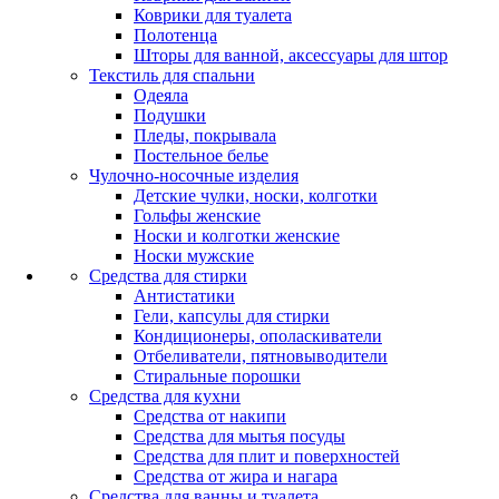
Коврики для туалета
Полотенца
Шторы для ванной, аксессуары для штор
Текстиль для спальни
Одеяла
Подушки
Пледы, покрывала
Постельное белье
Чулочно-носочные изделия
Детские чулки, носки, колготки
Гольфы женские
Носки и колготки женские
Носки мужские
Средства для стирки
Антистатики
Гели, капсулы для стирки
Кондиционеры, ополаскиватели
Отбеливатели, пятновыводители
Стиральные порошки
Средства для кухни
Средства от накипи
Средства для мытья посуды
Средства для плит и поверхностей
Средства от жира и нагара
Средства для ванны и туалета