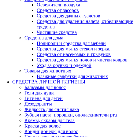
Освежители воздуха
Средства от засоров
Средства для дачных туалетов
Средства для удаления налета, отбеливающие
средства
Чистящие средства
Средства для дома
Полироли и средства для мебели
Средства для мытья стекол и зеркал
Средства от насекомых и грызунов
Средства для мытья полов и чистки ковров
Уход за обувью и одеждой
Товары для животных
Влажные салфетки для животных
СРЕДСТВА ЛИЧНОЙ ГИГИЕНЫ
Бальзамы для волос
Гели для душа
Гигиена для детей
Дезодоранты
Жидкость для снятия лака
Зубная паста, порошки, ополаскиватели рта
Кремы, скрабы для тела
Краска для волос
Кондиционеры для волос
Кремы, лосьоны после бритья