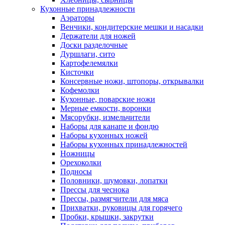
Кухонные принадлежности
Аэраторы
Венчики, кондитерские мешки и насадки
Держатели для ножей
Доски разделочные
Дуршлаги, сито
Картофелемялки
Кисточки
Консервные ножи, штопоры, открывалки
Кофемолки
Кухонные, поварские ножи
Мерные емкости, воронки
Мясорубки, измельчители
Наборы для канапе и фондю
Наборы кухонных ножей
Наборы кухонных принадлежностей
Ножницы
Орехоколки
Подносы
Половники, шумовки, лопатки
Прессы для чеснока
Прессы, размягчители для мяса
Прихватки, руковицы для горячего
Пробки, крышки, закрутки