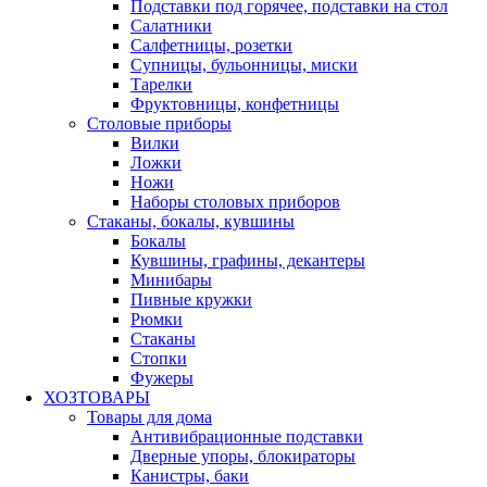
Подставки под горячее, подставки на стол
Салатники
Салфетницы, розетки
Супницы, бульонницы, миски
Тарелки
Фруктовницы, конфетницы
Столовые приборы
Вилки
Ложки
Ножи
Наборы столовых приборов
Стаканы, бокалы, кувшины
Бокалы
Кувшины, графины, декантеры
Минибары
Пивные кружки
Рюмки
Стаканы
Стопки
Фужеры
ХОЗТОВАРЫ
Товары для дома
Антивибрационные подставки
Дверные упоры, блокираторы
Канистры, баки