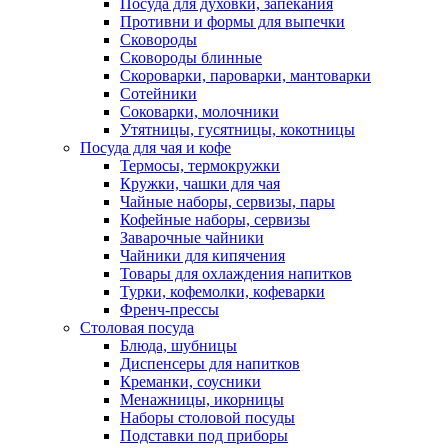
Посуда для духовки, запекания
Противни и формы для выпечки
Сковороды
Сковороды блинные
Скороварки, пароварки, мантоварки
Сотейники
Соковарки, молочники
Утятницы, гусятницы, кокотницы
Посуда для чая и кофе
Термосы, термокружки
Кружки, чашки для чая
Чайные наборы, сервизы, пары
Кофейные наборы, сервизы
Заварочные чайники
Чайники для кипячения
Товары для охлаждения напитков
Турки, кофемолки, кофеварки
Френч-прессы
Столовая посуда
Блюда, шубницы
Диспенсеры для напитков
Креманки, соусники
Менажницы, икорницы
Наборы столовой посуды
Подставки под приборы