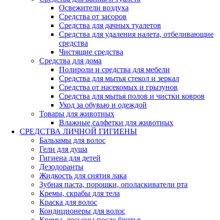
Освежители воздуха
Средства от засоров
Средства для дачных туалетов
Средства для удаления налета, отбеливающие
средства
Чистящие средства
Средства для дома
Полироли и средства для мебели
Средства для мытья стекол и зеркал
Средства от насекомых и грызунов
Средства для мытья полов и чистки ковров
Уход за обувью и одеждой
Товары для животных
Влажные салфетки для животных
СРЕДСТВА ЛИЧНОЙ ГИГИЕНЫ
Бальзамы для волос
Гели для душа
Гигиена для детей
Дезодоранты
Жидкость для снятия лака
Зубная паста, порошки, ополаскиватели рта
Кремы, скрабы для тела
Краска для волос
Кондиционеры для волос
Кремы, лосьоны после бритья