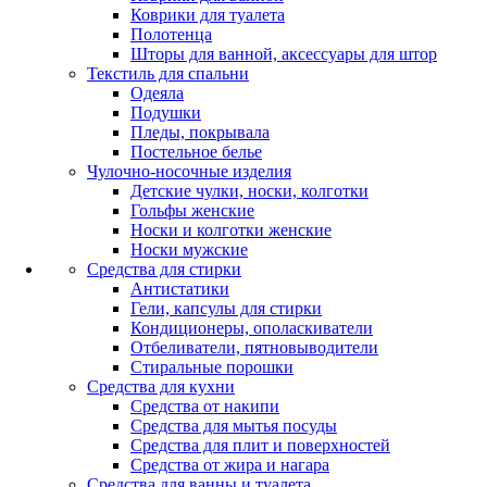
Коврики для туалета
Полотенца
Шторы для ванной, аксессуары для штор
Текстиль для спальни
Одеяла
Подушки
Пледы, покрывала
Постельное белье
Чулочно-носочные изделия
Детские чулки, носки, колготки
Гольфы женские
Носки и колготки женские
Носки мужские
Средства для стирки
Антистатики
Гели, капсулы для стирки
Кондиционеры, ополаскиватели
Отбеливатели, пятновыводители
Стиральные порошки
Средства для кухни
Средства от накипи
Средства для мытья посуды
Средства для плит и поверхностей
Средства от жира и нагара
Средства для ванны и туалета