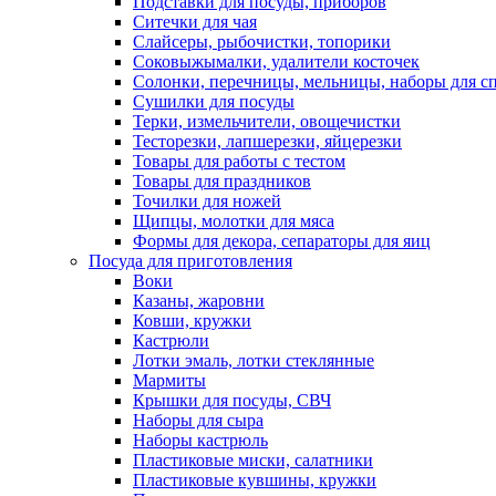
Подставки для посуды, приборов
Ситечки для чая
Слайсеры, рыбочистки, топорики
Соковыжымалки, удалители косточек
Солонки, перечницы, мельницы, наборы для с
Сушилки для посуды
Терки, измельчители, овощечистки
Тесторезки, лапшерезки, яйцерезки
Товары для работы с тестом
Товары для праздников
Точилки для ножей
Щипцы, молотки для мяса
Формы для декора, сепараторы для яиц
Посуда для приготовления
Воки
Казаны, жаровни
Ковши, кружки
Кастрюли
Лотки эмаль, лотки стеклянные
Мармиты
Крышки для посуды, СВЧ
Наборы для сыра
Наборы кастрюль
Пластиковые миски, салатники
Пластиковые кувшины, кружки