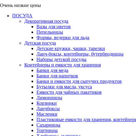
Очень низкие цены
ПОСУДА
Декоративная посуда
Вазы для цветов
Пепельницы
Формы, ведерки для льда
Детская посуда
Детские кружки, чашки, тарелки
Ланч-боксы, контейнеры, бутербродницы
Наборы детской посуды
Контейнеры и емкости для хранения
Банки для меда
Банки для напитков
Банки и емкости для сыпучих продуктов
Бутылки для масла, уксуса
Емкости для чайных пакетиков
Лимонницы
Корзинки
Ланчбоксы
Масленки
Пластиковые емкости для хранения, контейнер
Сахарницы
Тортницы
Хлебницы, сырницы