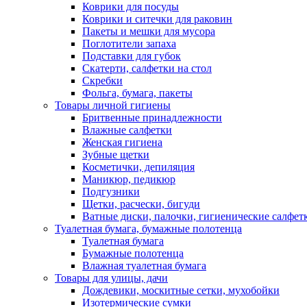
Коврики для посуды
Коврики и ситечки для раковин
Пакеты и мешки для мусора
Поглотители запаха
Подставки для губок
Скатерти, салфетки на стол
Скребки
Фольга, бумага, пакеты
Товары личной гигиены
Бритвенные принадлежности
Влажные салфетки
Женская гигиена
Зубные щетки
Косметички, депиляция
Маникюр, педикюр
Подгузники
Щетки, расчески, бигуди
Ватные диски, палочки, гигиенические салфет
Туалетная бумага, бумажные полотенца
Туалетная бумага
Бумажные полотенца
Влажная туалетная бумага
Товары для улицы, дачи
Дождевики, москитные сетки, мухобойки
Изотермические сумки