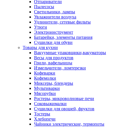
Отпариватели
Пылесосы
Светильники, лампы
Увлажнители воздуха
Удлинители, сетевые фильты
Утюги
Электроинструмент
Батарейки, элементы питания
Сушилки для обуви
Товары для кухни
Вакуумные упаковщики,вакуматоры
Весы для продуктов
Грили, вафельницы
Измельчители, ломтерезки
Кофеварки
Кофемолки
Миксеры, блендеры
Мультиварки
Мясорубки
Ростеры, микроволновые печи
Соковыжималки
Сушилки для овощей, фруктов
Тостеры
Хлебопечи
Чайники электрические, термопоты