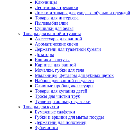
Ключницы
Лестницы, стремянки
Ложки и товары для ухода за обувью и одеждо
Товары для интерьера
Пылевыбивалки
Сушилки для белья
Товары для ванной и туалета
Аксессуары для ванной
Ароматические свечи
Держатели для туалетной бумаги
Дозаторы
Ершики, вантузы
Карнизы для ванной
Мочалки, губки для тела
Мыльницы, футляры для зубных щеток
Наборы для ванной и туалета
Сливные пробки, акссесуары
Товары для купания детей
Тросы для чистки труб
Туалеты, горшки, стульчаки
Товары для кухни
Бумажные салфетки
Губки и ершики для мытья посуды
Держатели для полотенец
Зубочистки