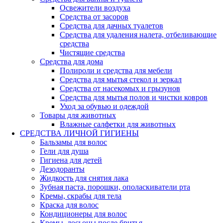
Освежители воздуха
Средства от засоров
Средства для дачных туалетов
Средства для удаления налета, отбеливающие
средства
Чистящие средства
Средства для дома
Полироли и средства для мебели
Средства для мытья стекол и зеркал
Средства от насекомых и грызунов
Средства для мытья полов и чистки ковров
Уход за обувью и одеждой
Товары для животных
Влажные салфетки для животных
СРЕДСТВА ЛИЧНОЙ ГИГИЕНЫ
Бальзамы для волос
Гели для душа
Гигиена для детей
Дезодоранты
Жидкость для снятия лака
Зубная паста, порошки, ополаскиватели рта
Кремы, скрабы для тела
Краска для волос
Кондиционеры для волос
Кремы, лосьоны после бритья