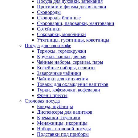
Посуда для духовки, запекания
Противни и формы для выпечки
Сковороды
Сковороды блинные
Скороварки, пароварки, мантоварки
Сотейники
Соковарки, молочники
Утятницы, гусятницы, кокотницы
Посуда для чая и кофе
Термосы, термокружки
Кружки, чашки для чая
Чайные наборы, сервизы, пары
Кофейные наборы, сервизы
Заварочные чайники
Чайники для кипячения
Товары для охлаждения напитков
Турки, кофемолки, кофеварки
Френч-прессы
Столовая посуда
Блюда, шубницы
Диспенсеры для напитков
Креманки, соусники
Менажницы, икорницы
Наборы столовой посуды
Подставки под приборы