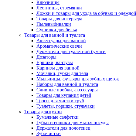
Ключницы
Лестницы, стремянки
Ложки и товары для ухода за обувью и одеждо
Товары для интерьера
Пылевыбивалки
Сушилки для белья
Товары для ванной и туалета
Аксессуары для ванной
Ароматические свечи
Держатели для туалетной бумаги
Дозаторы
Ершики, вантузы
Карнизы для ванной
Мочалки, губки для тела
Мыльницы, футляры для зубных щеток
Наборы для ванной и туалета
Сливные пробки, акссесуары
Товары для купания детей
Тросы для чистки труб
Туалеты, горшки, стульчаки
Товары для кухни
Бумажные салфетки
Губки и ершики для мытья посуды
Держатели для полотенец
Зубочистки