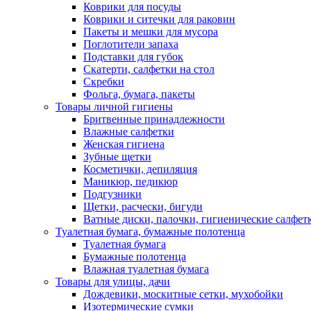
Коврики для посуды
Коврики и ситечки для раковин
Пакеты и мешки для мусора
Поглотители запаха
Подставки для губок
Скатерти, салфетки на стол
Скребки
Фольга, бумага, пакеты
Товары личной гигиены
Бритвенные принадлежности
Влажные салфетки
Женская гигиена
Зубные щетки
Косметички, депиляция
Маникюр, педикюр
Подгузники
Щетки, расчески, бигуди
Ватные диски, палочки, гигиенические салфет
Туалетная бумага, бумажные полотенца
Туалетная бумага
Бумажные полотенца
Влажная туалетная бумага
Товары для улицы, дачи
Дождевики, москитные сетки, мухобойки
Изотермические сумки