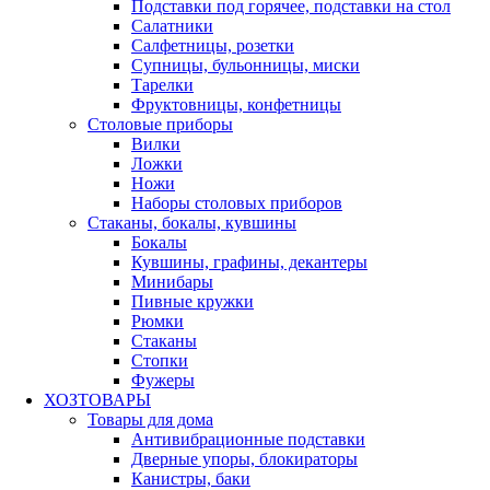
Подставки под горячее, подставки на стол
Салатники
Салфетницы, розетки
Супницы, бульонницы, миски
Тарелки
Фруктовницы, конфетницы
Столовые приборы
Вилки
Ложки
Ножи
Наборы столовых приборов
Стаканы, бокалы, кувшины
Бокалы
Кувшины, графины, декантеры
Минибары
Пивные кружки
Рюмки
Стаканы
Стопки
Фужеры
ХОЗТОВАРЫ
Товары для дома
Антивибрационные подставки
Дверные упоры, блокираторы
Канистры, баки