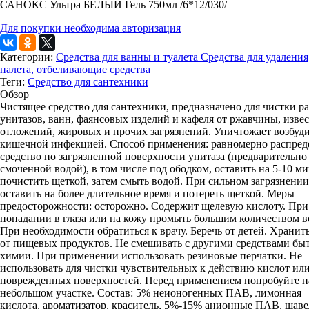
САНОКС Ультра БЕЛЫЙ Гель 750мл /6*12/030/
Для покупки необходима авторизация
Категории:
Средства для ванны и туалета
Средства для удаления
налета, отбеливающие средства
Теги:
Средство для сантехники
Обзор
Чистящее средство для сантехники, предназначено для чистки р
унитазов, ванн, фаянсовых изделий и кафеля от ржавчины, изве
отложений, жировых и прочих загрязнений. Уничтожает возбуд
кишечной инфекцией. Способ применения: равномерно распред
средство по загрязненной поверхности унитаза (предварительно
смоченной водой), в том числе под ободком, оставить на 5-10 ми
почистить щеткой, затем смыть водой. При сильном загрязнении
оставить на более длительное время и потереть щеткой. Меры
предосторожности: осторожно. Содержит щелевую кислоту. При
попадании в глаза или на кожу промыть большим количеством в
При необходимости обратиться к врачу. Беречь от детей. Хранит
от пищевых продуктов. Не смешивать с другими средствами бы
химии. При применении использовать резиновые перчатки. Не
использовать для чистки чувствительных к действию кислот ил
поврежденных поверхностей. Перед применением попробуйте н
небольшом участке. Состав: 5% неионогенных ПАВ, лимонная
кислота, ароматизатор, краситель, 5%-15% анионные ПАВ, щаве