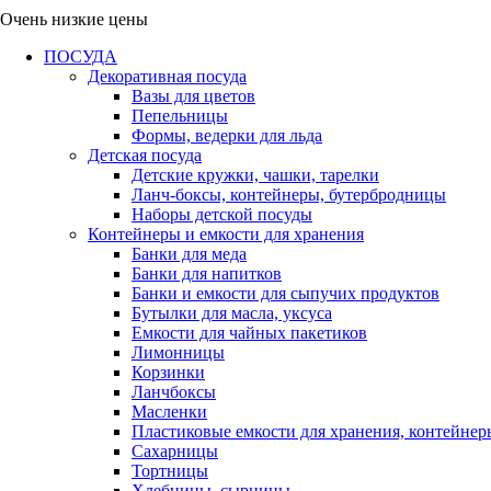
Очень низкие цены
ПОСУДА
Декоративная посуда
Вазы для цветов
Пепельницы
Формы, ведерки для льда
Детская посуда
Детские кружки, чашки, тарелки
Ланч-боксы, контейнеры, бутербродницы
Наборы детской посуды
Контейнеры и емкости для хранения
Банки для меда
Банки для напитков
Банки и емкости для сыпучих продуктов
Бутылки для масла, уксуса
Емкости для чайных пакетиков
Лимонницы
Корзинки
Ланчбоксы
Масленки
Пластиковые емкости для хранения, контейнер
Сахарницы
Тортницы
Хлебницы, сырницы