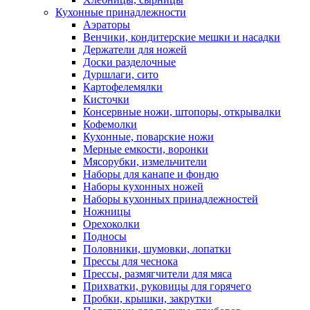
Кухонные принадлежности
Аэраторы
Венчики, кондитерские мешки и насадки
Держатели для ножей
Доски разделочные
Дуршлаги, сито
Картофелемялки
Кисточки
Консервные ножи, штопоры, открывалки
Кофемолки
Кухонные, поварские ножи
Мерные емкости, воронки
Мясорубки, измельчители
Наборы для канапе и фондю
Наборы кухонных ножей
Наборы кухонных принадлежностей
Ножницы
Орехоколки
Подносы
Половники, шумовки, лопатки
Прессы для чеснока
Прессы, размягчители для мяса
Прихватки, руковицы для горячего
Пробки, крышки, закрутки