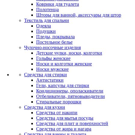
Коврики для туалета
Полотенца
Шторы для ванной, аксессуары для штор
Текстиль для спальни
Одеяла
Подушки
Пледы, покрывала
Постельное белье
Чулочно-носочные изделия
Детские чулки, носки, колготки
Гольфы женские
Носки и колготки женские
Носки мужские
Средства для стирки
Антистатики
Гели, капсулы для стирки
Кондиционеры, ополаскиватели
Отбеливатели, пятновыводители
Стиральные порошки
Средства для кухни
Средства от накипи
Средства для мытья посуды
Средства для плит и поверхностей
Средства от жира и нагара
Средства для ванны и туалета