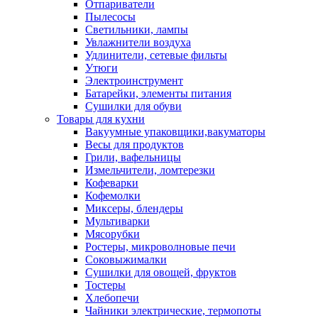
Отпариватели
Пылесосы
Светильники, лампы
Увлажнители воздуха
Удлинители, сетевые фильты
Утюги
Электроинструмент
Батарейки, элементы питания
Сушилки для обуви
Товары для кухни
Вакуумные упаковщики,вакуматоры
Весы для продуктов
Грили, вафельницы
Измельчители, ломтерезки
Кофеварки
Кофемолки
Миксеры, блендеры
Мультиварки
Мясорубки
Ростеры, микроволновые печи
Соковыжималки
Сушилки для овощей, фруктов
Тостеры
Хлебопечи
Чайники электрические, термопоты